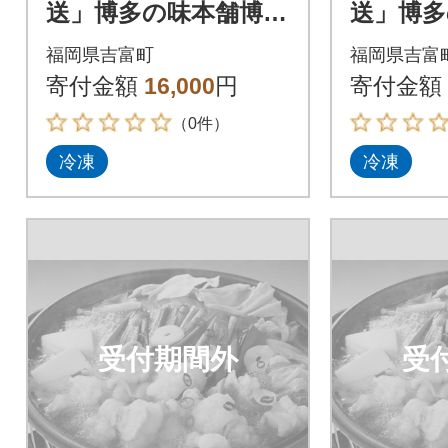
送」博多の味本舗博多
送」博多
もつ鍋黄金のだしぽ
もつ鍋
福岡県吉富町
福岡県吉富
ん酢セットと辛子明
ん酢セ
寄付金額
16,000
円
寄付金額
太子500g_吉富町
太子500
（0件）
冷凍
冷凍
受付期間外
受