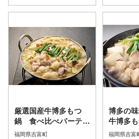
厳選国産牛博多もつ
博多の味
鍋 食べ比べパーテ
牛博多も
ィーセット(味噌味・
しぽん
福岡県吉富町
福岡県吉富