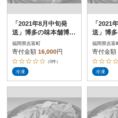
「2021年8月中旬発
「2021
送」博多の味本舗博多
送」博多
もつ鍋黄金のだしぽ
もつ鍋
福岡県吉富町
福岡県吉富
ん酢セットと辛子明
ん酢セ
寄付金額
16,000
円
寄付金額
太子500g_吉富町
太子500
（0件）
冷凍
冷凍