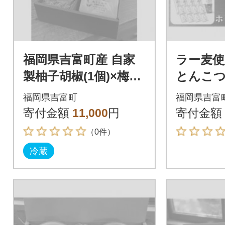
福岡県吉富町産 自家
ラー麦使
製柚子胡椒(1個)×梅さ
とんこつ
ん珈琲の自家焙煎珈琲
丸(8食
福岡県吉富町
福岡県吉富
ゲイシャドリップ(5
しソース
寄付金額
11,000
円
寄付金額
個)セット
町)
（0件）
冷蔵