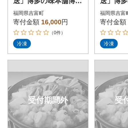
送」博多の味本舗博多
送」博多
もつ鍋黄金のだしぽ
もつ鍋
福岡県吉富町
福岡県吉富
ん酢セットと辛子明
ん酢セ
寄付金額
16,000
円
寄付金額
太子500g_吉富町
太子500
（0件）
冷凍
冷凍
受付期間外
受