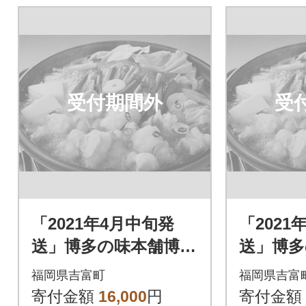
受付期間外
受
「2021年4月中旬発
「2021
送」博多の味本舗博多
送」博多
もつ鍋黄金のだしぽ
もつ鍋
福岡県吉富町
福岡県吉富
ん酢セットと辛子明
ん酢セ
寄付金額
16,000
円
寄付金額