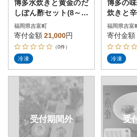
博多水炊きと黄金のだ
博多の味
しぽん酢セット(8～1
炊きと辛
0人前)_吉富町
(6仕切)
福岡県吉富町
福岡県吉富
寄付金額
21,000
円
寄付金額
（0件）
冷凍
冷凍
受付期間外
受