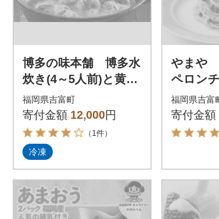
博多の味本舗 博多水
やまや
炊き(4～5人前)と黄金
ペロン
のだしぽん酢のセッ
ソース5
福岡県吉富町
福岡県吉富
ト_吉富町
町)
寄付金額
12,000
円
寄付金額
（1件）
冷凍