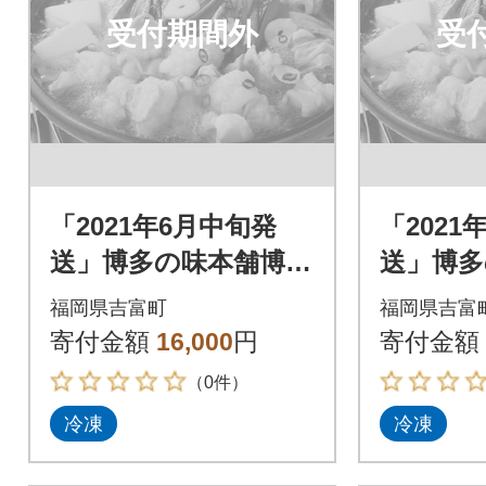
受付期間外
受
「2021年6月中旬発
「2021
送」博多の味本舗博多
送」博多
もつ鍋黄金のだしぽ
もつ鍋
福岡県吉富町
福岡県吉富
ん酢セットと辛子明
ん酢セ
寄付金額
16,000
円
寄付金額
太子500g_吉富町
太子500
（0件）
冷凍
冷凍