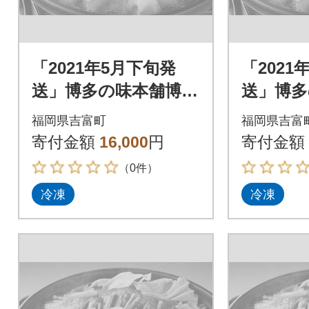
「2021年5月下旬発
「2021
送」博多の味本舗博多
送」博多
もつ鍋黄金のだしぽ
もつ鍋
福岡県吉富町
福岡県吉富
ん酢セットと辛子明
ん酢セ
寄付金額
16,000
円
寄付金額
太子500g_吉富町
太子500
（0件）
冷凍
冷凍