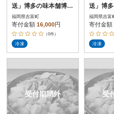
送」博多の味本舗博多
送」博多
もつ鍋黄金のだしぽ
もつ鍋
福岡県吉富町
福岡県吉富
ん酢セットと辛子明
ん酢セ
寄付金額
16,000
円
寄付金額
太子500g_吉富町
太子500
（0件）
冷凍
冷凍
受付期間外
受