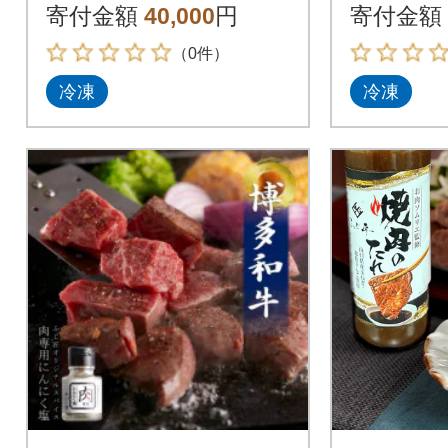
醤油味各2セット)_吉
子明太子5
寄付金額
40,000
円
寄付金額
富町
（0件）
冷凍
冷凍