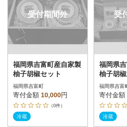
受付期間外
受
福岡県吉富町産自家製
福岡県吉
柚子胡椒セット
柚子胡椒
珈琲の自
福岡県吉富町
福岡県吉富
リップバ
寄付金額
10,000
円
寄付金額
ト
（0件）
冷蔵
冷蔵