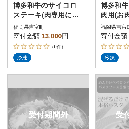
博多和牛のサイコロ
博多和牛
ステーキ(肉専用にん
肉用(お
にく塩付)(吉富町)
発焼肉の
福岡県吉富町
福岡県吉富
町)
寄付金額
13,000
円
寄付金額
（0件）
冷凍
冷凍
受付期間外
受