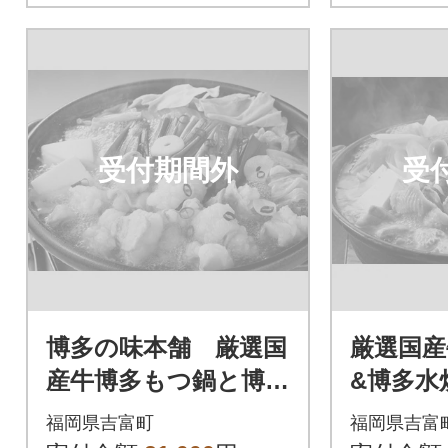
受付期間外
受
博多の味本舗 厳選国
厳選国産
産牛博多もつ鍋と博多
&博多水
水炊き黄金のだしぽ
ーセット
福岡県吉富町
福岡県吉富
ん酢セット_吉富町