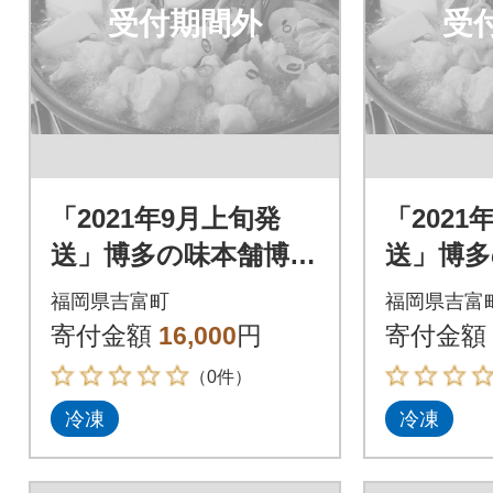
受付期間外
受
「2021年9月上旬発
「2021
送」博多の味本舗博多
送」博多
もつ鍋黄金のだしぽ
もつ鍋
福岡県吉富町
福岡県吉富
ん酢セットと辛子明
ん酢セ
寄付金額
16,000
円
寄付金額
太子500g_吉富町
太子500
（0件）
冷凍
冷凍