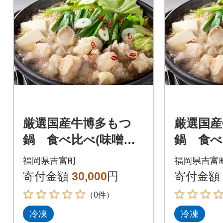
厳選国産牛博多もつ
厳選国産
鍋 食べ比べ(味噌
鍋 食べ
味・醤油味)と辛子明
味・醤油
福岡県吉富町
福岡県吉富
太子1kg(500g×2)_吉
寄付金額
30,000
円
寄付金額
富町
（0件）
冷凍
冷凍