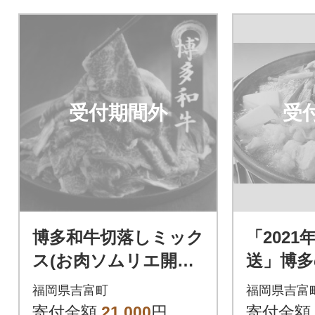
受付期間外
受
博多和牛切落しミック
「2021
ス(お肉ソムリエ開発
送」博多
焼肉のたれ&肉専用ス
もつ鍋
福岡県吉富町
福岡県吉富
パイス2種付)(吉富町)
ん酢セ
寄付金額
21,000
円
寄付金額