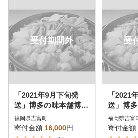
受付期間外
受
「2021年9月下旬発
「2021
送」博多の味本舗博多
送」博多
もつ鍋黄金のだしぽ
もつ鍋
福岡県吉富町
福岡県吉富
ん酢セットと辛子明
ん酢セ
寄付金額
16,000
円
寄付金額
太子500g_吉富町
太子500