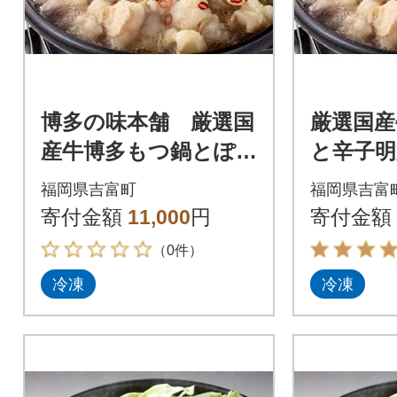
博多の味本舗 厳選国
厳選国産
産牛博多もつ鍋とぽ
と辛子明太
ん酢セット_吉富町
切)セッ
福岡県吉富町
福岡県吉富
寄付金額
11,000
円
寄付金額
（0件）
冷凍
冷凍