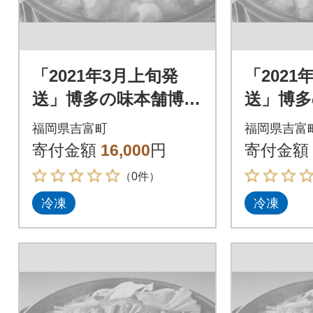
「2021年3月上旬発
「2021
送」博多の味本舗博多
送」博多
もつ鍋黄金のだしぽ
もつ鍋
福岡県吉富町
福岡県吉富
ん酢セットと辛子明
ん酢セ
寄付金額
16,000
円
寄付金額
太子500g_吉富町
太子500
（0件）
冷凍
冷凍