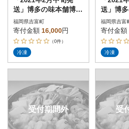
送」博多の味本舗博多
送」博多
もつ鍋黄金のだしぽ
もつ鍋
福岡県吉富町
福岡県吉富
ん酢セットと辛子明
ん酢セ
寄付金額
16,000
円
寄付金額
太子500g_吉富町
太子500
（0件）
冷凍
冷凍
受付期間外
受