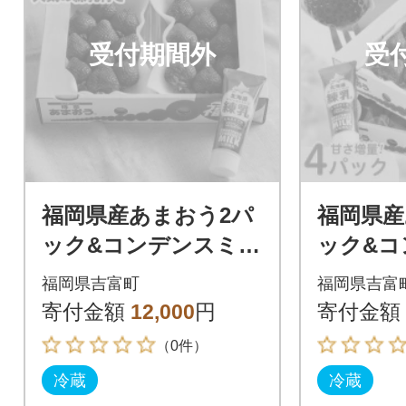
受付期間外
受
福岡県産あまおう2パ
福岡県産
ック&コンデンスミル
ック&コ
ク1個(吉富町)
ク1個(吉
福岡県吉富町
福岡県吉富
寄付金額
12,000
円
寄付金額
（0件）
冷蔵
冷蔵