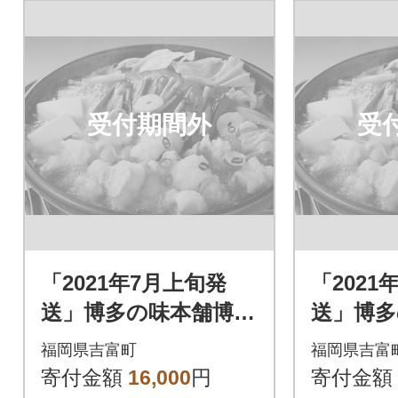
受付期間外
受
「2021年7月上旬発
「2021
送」博多の味本舗博多
送」博多
もつ鍋黄金のだしぽ
もつ鍋
福岡県吉富町
福岡県吉富
ん酢セットと辛子明
ん酢セ
寄付金額
16,000
円
寄付金額