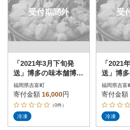
受付期間外
受
「2021年3月下旬発
「2021
送」博多の味本舗博多
送」博多
もつ鍋黄金のだしぽ
もつ鍋
福岡県吉富町
福岡県吉富
ん酢セットと辛子明
ん酢セ
寄付金額
16,000
円
寄付金額
太子500g_吉富町
太子500
（0件）
冷凍
冷凍