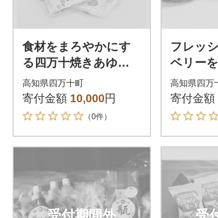
食材をまろやかにす
フレッ
る四万十焼きあゆの
ベリーを
だし醤油・ゆずポン
ルーベリ
高知県四万十町
高知県四万
酢4本セット Ess-05
ロップ
寄付金額
10,000
円
寄付金額
セット
（0件）
受付期間外
受