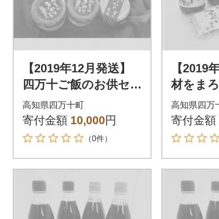
【2019年12月発送】
【2019
四万十ご飯のお供セ
材をま
ット Ess-01
四万十
高知県四万十町
高知県四万
し醤油・
寄付金額
10,000
円
寄付金額
本 Ess-
（0件）