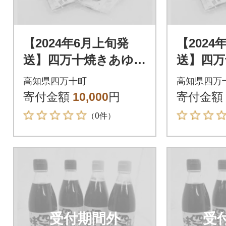
【2024年6月上旬発
【2024
送】四万十焼きあゆだ
送】四万
し醤油・ゆずポン酢4
し醤油・
高知県四万十町
高知県四万
本 Ess-05
本 Ess-
寄付金額
10,000
円
寄付金額
（0件）
受付期間外
受