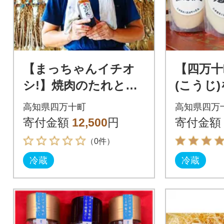
【まっちゃんイチオ
【四万十
シ!】焼肉のたれと無
(こうじ
添加糀の調味料セット
の塩糀3
高知県四万十町
高知県四万
寄付金額
12,500
円
寄付金額
（0件）
冷蔵
冷蔵