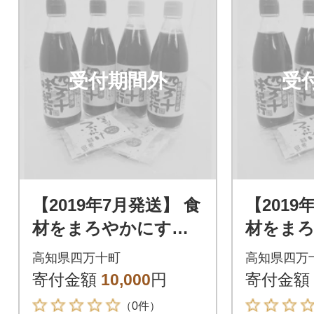
受付期間外
受
【2019年7月発送】 食
【2019
材をまろやかにする
材をま
四万十焼きあゆのだ
四万十
高知県四万十町
高知県四万
し醤油・ゆずポン酢4
し醤油・
寄付金額
10,000
円
寄付金額
本 Ess-05
本 Ess-
（0件）