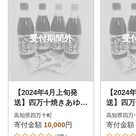
受付期間外
受
【2024年4月上旬発
【2024
送】四万十焼きあゆだ
送】四万
し醤油・ゆずポン酢4
し醤油・
高知県四万十町
高知県四万
本 Ess-05
本 Ess-
寄付金額
10,000
円
寄付金額