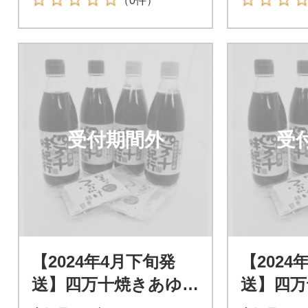
（0件）
受付期間外
受
【2024年4月下旬発
【2024
送】四万十焼きあゆだ
送】四万
し醤油・ゆずポン酢4
し醤油・