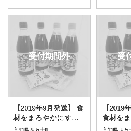
受付期間外
受
【2019年9月発送】 食
【2019
材をまろやかにする
食材を
四万十焼きあゆのだ
る四万
高知県四万十町
高知県四万