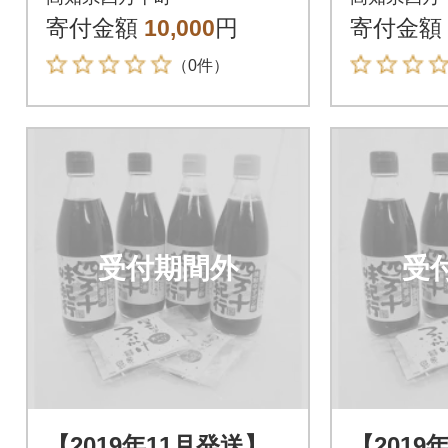
し醤油・ゆずポン酢4
だし醤
寄付金額
10,000
円
寄付金額
本 Ess-05
酢4本 Es
（0件）
受付期間外
受
【2019年11月発送】
【2019