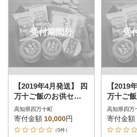
受付期間外
受
【2019年4月発送】 四
【2019
万十ご飯のお供セッ
万十ご
ト Ess-01
ト Ess-
高知県四万十町
高知県四万
寄付金額
10,000
円
寄付金額
（0件）