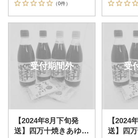
（0件）
受付期間外
受
【2024年8月下旬発
【2024
送】四万十焼きあゆだ
送】四万