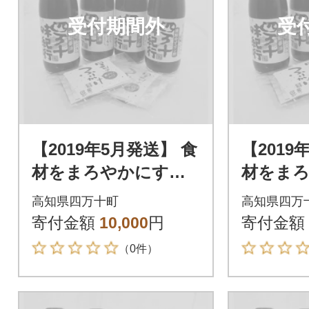
受付期間外
受
【2019年5月発送】 食
【2019
材をまろやかにする
材をま
四万十焼きあゆのだ
四万十
高知県四万十町
高知県四万
し醤油・ゆずポン酢4
し醤油・
寄付金額
10,000
円
寄付金額
本 Ess-05
本 Ess-
（0件）