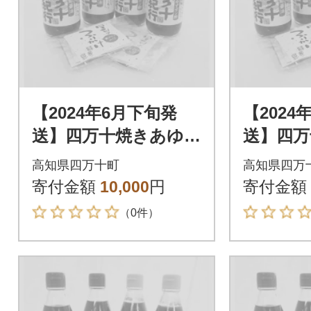
【2024年6月下旬発
【2024
送】四万十焼きあゆだ
送】四万
し醤油・ゆずポン酢4
し醤油・
高知県四万十町
高知県四万
本 Ess-05
本 Ess-
寄付金額
10,000
円
寄付金額
（0件）