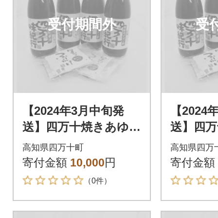
受付期間外
受
【2024年3月中旬発
【2024
送】四万十焼きあゆだ
送】四万
し醤油・ゆずポン酢4
し醤油・
高知県四万十町
高知県四万
本 Ess-05
本 Ess-
寄付金額
10,000
円
寄付金額
（0件）