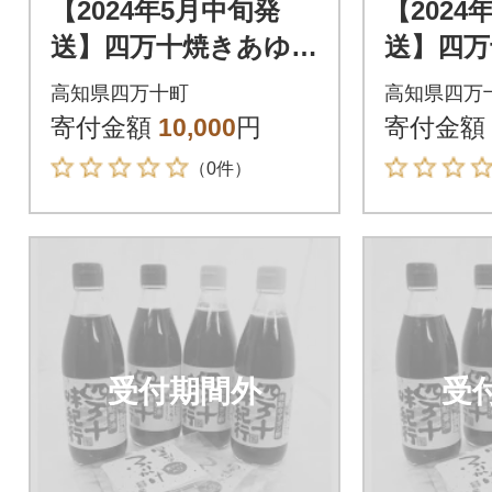
【2024年5月中旬発
【2024
送】四万十焼きあゆだ
送】四万
し醤油・ゆずポン酢4
し醤油・
高知県四万十町
高知県四万
本 Ess-05
本 Ess-
寄付金額
10,000
円
寄付金額
（0件）
受付期間外
受