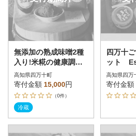
無添加の熟成味噌2種
四万十ご
入り!米糀の健康調味
ット Es
料セット
高知県四万十町
高知県四万
寄付金額
15,000
円
寄付金額
（0件）
冷蔵