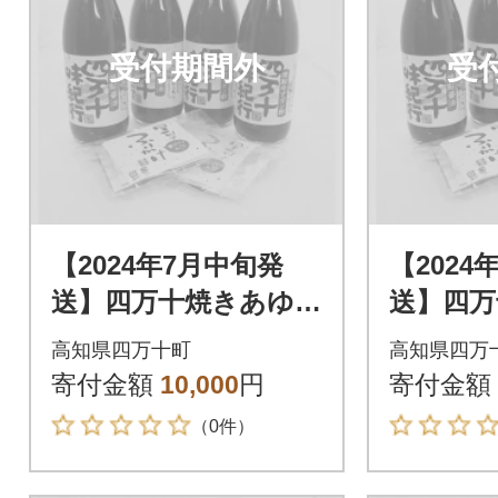
受付期間外
受
【2024年7月中旬発
【2024
送】四万十焼きあゆだ
送】四万
し醤油・ゆずポン酢4
し醤油・
高知県四万十町
高知県四万
本 Ess-05
本 Ess-
寄付金額
10,000
円
寄付金額
（0件）