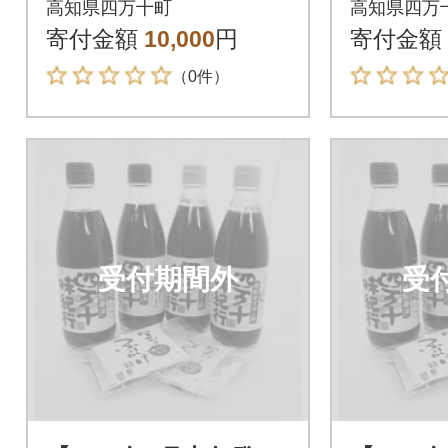
高知県四万十町
高知県四万
本 Ess-05
本 Ess-
寄付金額
10,000
円
寄付金額
（0件）
受付期間外
受