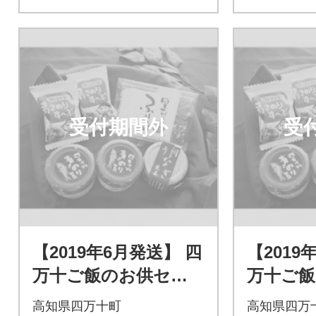
受付期間外
受
【2019年6月発送】 四
【2019
万十ご飯のお供セッ
万十ご
ト Ess-01
ト Ess-
高知県四万十町
高知県四万