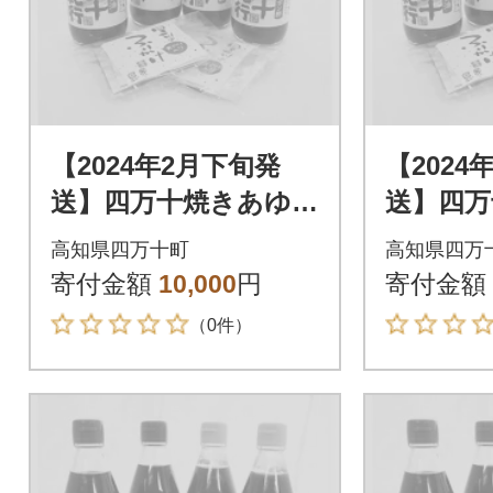
【2024年2月下旬発
【2024
送】四万十焼きあゆだ
送】四万
し醤油・ゆずポン酢4
し醤油・
高知県四万十町
高知県四万
本 Ess-05
本 Ess-
寄付金額
10,000
円
寄付金額
（0件）