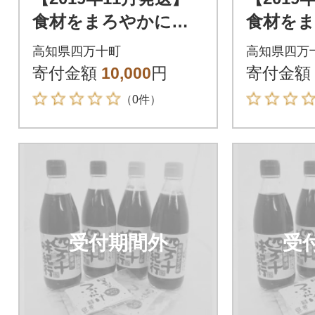
食材をまろやかにす
食材を
る四万十焼きあゆの
る四万
高知県四万十町
高知県四万
だし醤油・ゆずポン
だし醤
寄付金額
10,000
円
寄付金額
酢4本 Ess-05
酢4本 Es
（0件）
受付期間外
受