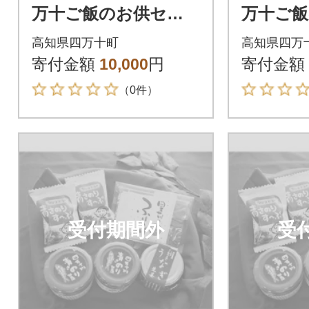
万十ご飯のお供セッ
万十ご
ト Ess-01
ト Ess-
高知県四万十町
高知県四万
寄付金額
10,000
円
寄付金額
（0件）
受付期間外
受