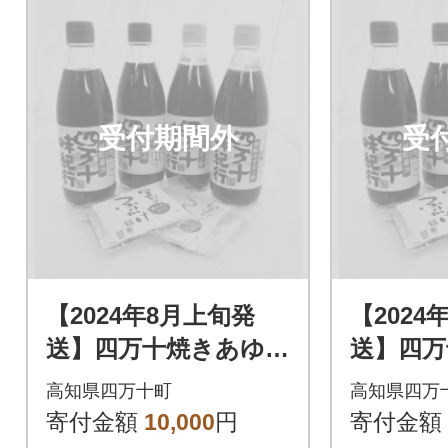
受付期間外
受
【2024年8月上旬発
【2024
送】四万十焼きあゆだ
送】四万
し醤油・ゆずポン酢4
し醤油・
高知県四万十町
高知県四万
本 Ess-05
本 Ess-
寄付金額
10,000
円
寄付金額