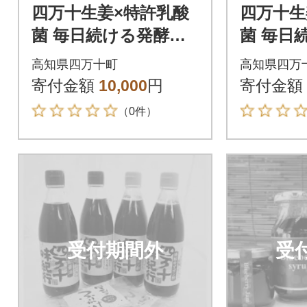
四万十生姜×特許乳酸
四万十生
菌 毎日続ける発酵生
菌 毎日
姜 「NOT JUST GING
姜 「NOT
高知県四万十町
高知県四万
ER」1個 Fnp-03
ER」2個
寄付金額
10,000
円
寄付金額
（0件）
受付期間外
受