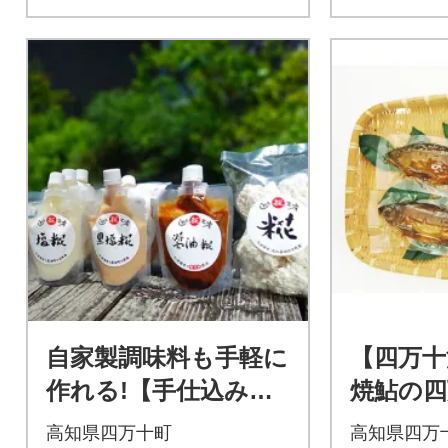
自家製調味料も手軽に
【四万十
作れる!【手仕込み糀
焼鮎の四
の調味料セット】
10
高知県四万十町
高知県四万