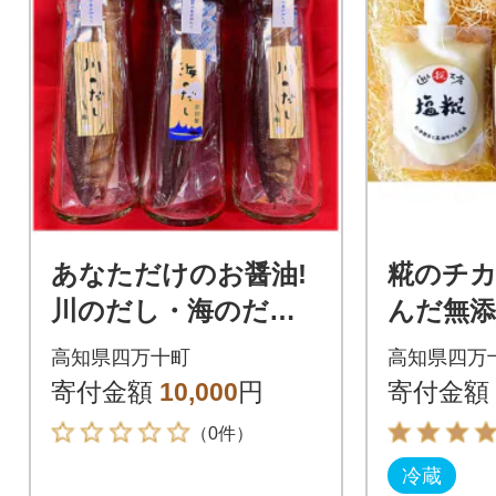
あなただけのお醤油!
糀のチ
川のだし・海のだし
んだ無添
セット♪ Ess-24
お試し
高知県四万十町
高知県四万
寄付金額
10,000
円
寄付金額
（0件）
冷蔵