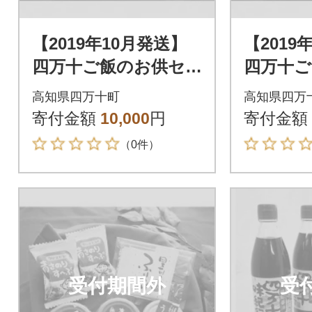
【2019年10月発送】
【2019
四万十ご飯のお供セ
四万十ご
ット Ess-01
ット Es
高知県四万十町
高知県四万
寄付金額
10,000
円
寄付金額
（0件）
受付期間外
受