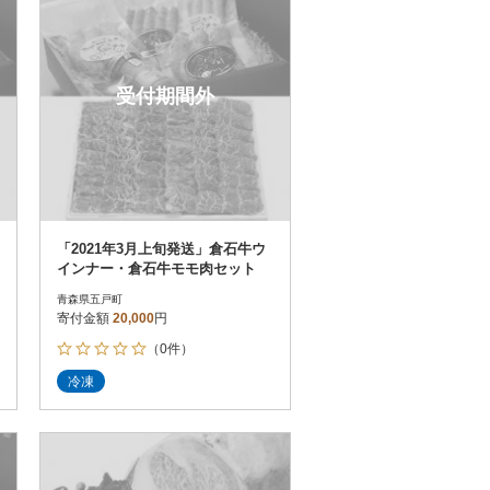
受付期間外
「2021年3月上旬発送」倉石牛ウ
インナー・倉石牛モモ肉セット
青森県五戸町
寄付金額
20,000
円
（0件）
冷凍