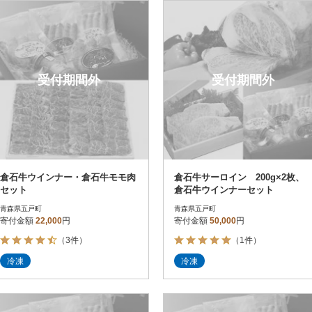
円
レビュー
レビュー
決済方法
解除
寄付金額
PayPay
発送種別
解除
受付期間外
受付期間外
クレジットカード決済
寄付金額
通常
Amazon Pay
冷蔵便
楽天ペイ
冷凍便
メルペイ
コンビニ支払い
ソフトバンクまとめて支払い
au PAY（auかんたん決済）
倉石牛ウインナー・倉石牛モモ肉
倉石牛サーロイン 200g×2枚、
d払い
セット
倉石牛ウインナーセット
金融機関(Pay-easy決済)
青森県五戸町
青森県五戸町
寄付金額
22,000
円
寄付金額
50,000
円
（3件）
（1件）
解除
結果を見る（
14
件
冷凍
冷凍