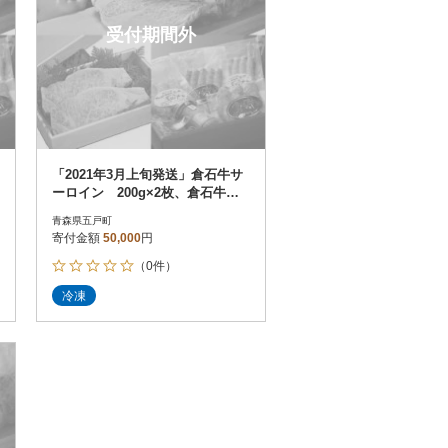
受付期間外
「2021年3月上旬発送」倉石牛サ
ーロイン 200g×2枚、倉石牛ウ
インナーセット
青森県五戸町
寄付金額
50,000
円
（0件）
冷凍