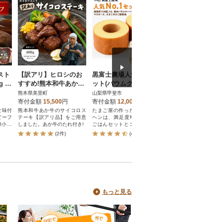
スト
【訳アリ】ヒロシのお
黒富士農場人気No1セ
三河産純米本みり
g 国
すすめ!熊本和牛あか牛
ット(バウムクーヘン2
『相生古式本みり
1-
サイコロステーキ 400g
個と放牧卵20個のセッ
本セット・A008-2
熊本県美里町
山梨県甲斐市
愛知県西尾市
(あか牛のたれ付き)(美
ト)
寄付金額
15,500
円
寄付金額
12,000
円
寄付金額
23,000
円
里町)
な味付
熊本和牛あか牛のサイコロス
たまご屋の作ったバウムクー
【糖類不使用】国産も
ビーフ
テーキ【訳アリ品】をご用意
ヘンは、満足度No1。卵かけ
伝統製法で仕込んだ純
凍小分
しました。あか牛のたれ付き!
ごはんセットとコラボで二度
りん(味醂)。名店も愛用
美味しいセットです。
品な甘みと芳醇な香
(2件)
(440件)
(78件)
もっと見る