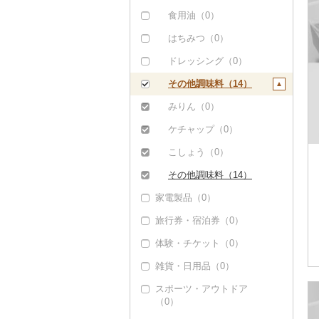
（0）
豆腐・納豆（0）
食用油（0）
但馬牛（0）
漬物（0）
はちみつ（0）
土佐あかうし（0）
缶詰・瓶詰（0）
ドレッシング（0）
佐賀牛（0）
乾物（0）
その他調味料（14）
長崎和牛（0）
燻製（スモーク）
みりん（0）
（0）
あか牛（0）
ケチャップ（0）
おせち（0）
宮崎牛（0）
こしょう（0）
その他加工品（0）
その他牛肉（精肉）
その他調味料（14）
（23）
家電製品（0）
旅行券・宿泊券（0）
体験・チケット（0）
雑貨・日用品（0）
スポーツ・アウトドア
（0）