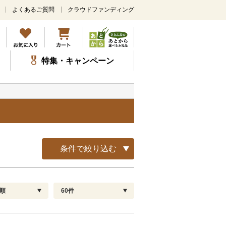
よくあるご質問
クラウドファンディング
メ
イ
ン
コ
ン
特集・キャンペーン
テ
ン
ツ
に
ス
キ
ッ
プ
条件で絞り込む
順
60件
配送指定
解除
順
30
お届け日時指定可
60