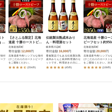
スト
【さとふる限定】北海
伝統製法熟成本みり
北海道産 十勝ロー
 無
道産 十勝ローストビー
ん・料理酒セット
ビーフセット約950
01
フセット約550g 無添加
産 冷凍 小分け【B01
北海道池田町
岐阜県川辺町
北海道池田町
国産 【A011-29】
10-1】
寄付金額
12,000
円
寄付金額
16,000
円
寄付金額
20,000
円
な味付
北海道産牛肉!シンプルな味付
看板製品でもある伝統製法熟
北海道産牛肉!シンプル
ビーフ
け!こだわりのローストビーフ
成本みりんと純米料理酒のセ
け!こだわりのロースト
をご賞味ください。
ットです。料理好きの方には
をご賞味ください。冷
必見の人気製品です。
けでお届けします。
(354件)
(45件)
(109件)