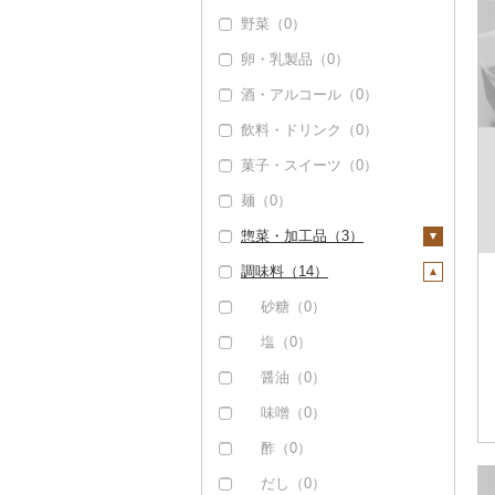
ハンバーグ（0）
豚肉（精肉）（0）
野菜（0）
しゃぶしゃぶ（0）
もつ鍋（0）
豚肉（加工品）（1
卵・乳製品（0）
焼肉（0）
5）
ローストビーフ（0）
酒・アルコール（0）
牛タン（0）
ハンバーグ（0）
鶏肉（0）
ビーフジャーキー
飲料・ドリンク（0）
和牛（0）
（0）
もつ鍋（0）
鹿肉（0）
菓子・スイーツ（0）
黒毛和牛（1）
その他牛肉（加工品）
ハム（0）
馬肉（0）
（18）
麺（0）
白老牛（0）
ソーセージ・ウインナ
羊肉・ラム肉（ジンギ
ー（15）
スカン）（0）
惣菜・加工品（3）
仙台牛（0）
ベーコン・サラミ
鴨肉（0）
調味料（14）
米沢牛（0）
惣菜（0）
（0）
猪肉（0）
山形牛（0）
カレー・シチュー
砂糖（0）
その他豚肉（加工品）
（0）
その他肉・加工品
（0）
常陸牛（0）
塩（0）
（0）
鍋（3）
上州牛（0）
醤油（0）
肉（3）
ピザ（0）
飛騨牛（0）
味噌（0）
魚（0）
レトルト（0）
近江牛（0）
酢（0）
その他鍋（0）
スープ（0）
神戸牛・神戸ビーフ
だし（0）