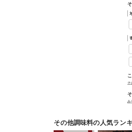
そ
こ
そ
そ
み
その他調味料の人気ラン