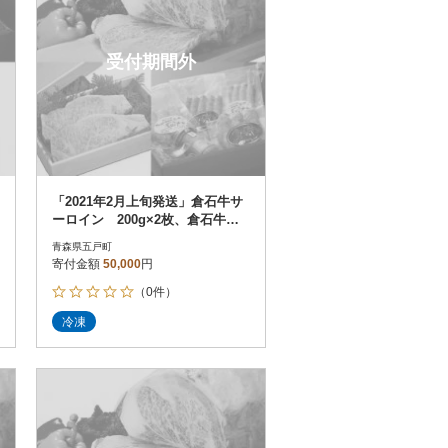
受付期間外
「2021年2月上旬発送」倉石牛サ
ーロイン 200g×2枚、倉石牛ウ
インナーセット
青森県五戸町
寄付金額
50,000
円
（0件）
冷凍