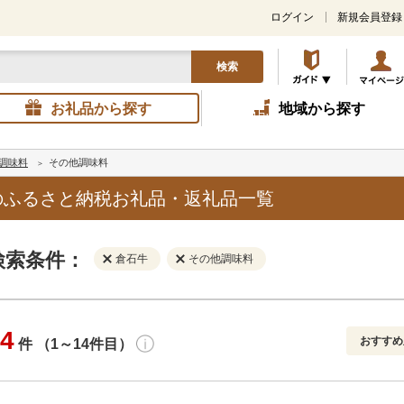
ログイン
新規会員登録
検索
お礼品から探す
地域から探す
調味料
その他調味料
のふるさと納税お礼品・返礼品一覧
検索条件：
倉石牛
その他調味料
4
おすすめ
件 （1～14件目）
寄付金額
解除
地域
解除
おすすめ
円～
新着順