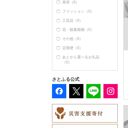
美容（0）
ファッション（0）
工芸品（0）
花・観葉植物（0）
その他（0）
定期便（0）
あとから選べるお礼品
（0）
さとふる公式