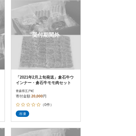
お届け時間帯指定可
発送される月指定可
件数順
90
評価順
120
が高い順
その他
解除
受付期間外
が低い順
さとふる限定のお礼品
定期便
さとふるアプリdeワンストップ申請
対象
「2021年2月上旬発送」倉石牛ウ
インナー・倉石牛モモ肉セット
青森県五戸町
寄付金額
20,000
円
（0件）
）
冷凍