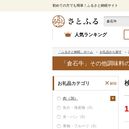
初めての方でも簡単！ふるさと納税サイト
人気ランキング
「ふるさと納税」ホーム
お礼品から探す
「倉石牛」その他調味料
お礼品カテゴリ
解除
肉（36）
1
魚介・海産物（0）
牛肉（精肉）（34）
米・パン（0）
ステーキ（10）
牛肉（加工品）（1
8）
果物・フルーツ（0）
すき焼き（3）