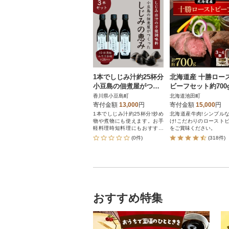
1本でしじみ汁約25杯分
北海道産 十勝ロー
小豆島の佃煮屋がつく
ビーフセット約700g
った 「しじみの恵み」
添加 小分け 国産【A
香川県小豆島町
北海道池田町
3本
1-11-1】
寄付金額
13,000
円
寄付金額
15,000
円
1本でしじみ汁約25杯分!炒め
北海道産牛肉!シンプル
物や煮物にも使えます。お手
け!こだわりのロースト
軽料理時短料理にもおすすめ
をご賞味ください。
です。
(0件)
(318件)
おすすめ特集