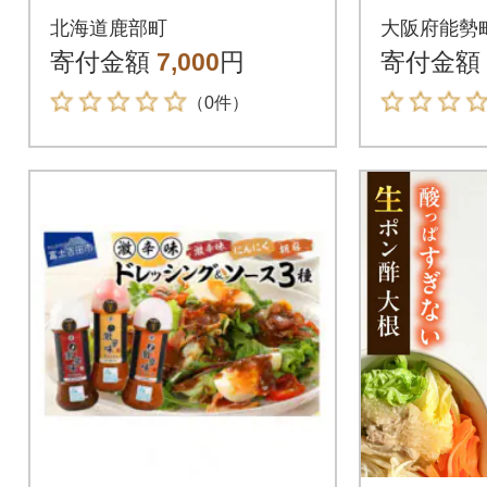
布だし 500ml×2本 SS
香る大葉
北海道鹿部町
大阪府能勢
31-3
本セッ
寄付金額
7,000
円
寄付金額
（0件）