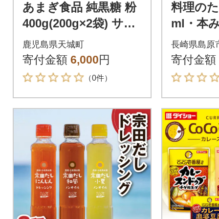
あまぎ食品 純黒糖 粉
料理のた
400g(200g×2袋) サト
ml・本
ウキビ 黒糖 料理用 調
良」500
鹿児島県天城町
長崎県島原
味料 粉末 粉
寄付金額
6,000
円
寄付金額
（0件）