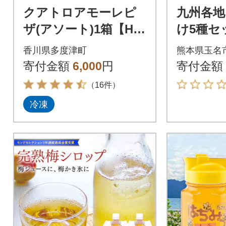
クアトロアモーレピ
九州各地
ザ(アソート)1箱【H-
け5種セッ
4】
香川県多度津町
熊本県玉名
寄付金額
6,000
円
寄付金額
（16件）
冷凍