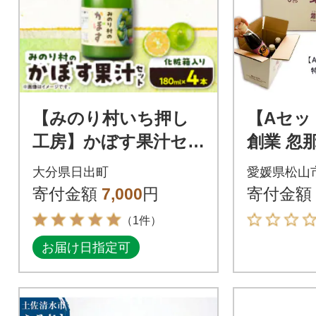
【みのり村いち押し
【Aセッ
工房】かぼす果汁セ
創業 忽
ット(180ml×4本)
口醤油 
大分県日出町
愛媛県松山
醤油 セ
寄付金額
7,000
円
寄付金額
（1件）
お届け日指定可