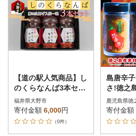
【道の駅人気商品】し
島唐辛子
のくらなんば3本セッ
さ!徳之
ト
くがらし)
福井県大野市
鹿児島県徳
寄付金額
6,000
円
寄付金額
（0件）