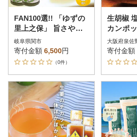
FAN100選!! 「ゆずの
生胡椒 塩
里上之保」 旨さやみ
カンポ
つき!万能調味料 青ゆ
岐阜県関市
大阪府泉佐
ずこしょう 2個
寄付金額
6,500
円
寄付金額
（0件）