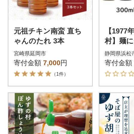
元祖チキン南蛮 直ち
【197
ゃんのたれ 3本
村】麺に
ット (
宮崎県延岡市
静岡県浜松
寄付金額
7,000
円
寄付金額
（1件）