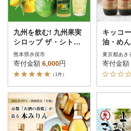
九州を飲む! 九州果実
キッコー
シロップ ザ・シトラ
油・めん
ス 【かぼす&柚子】 5
(あきる
熊本県水俣市
東京都あき
00ml 1本 【福田農
寄付金額
6,000
円
寄付金額
場】
（1件）