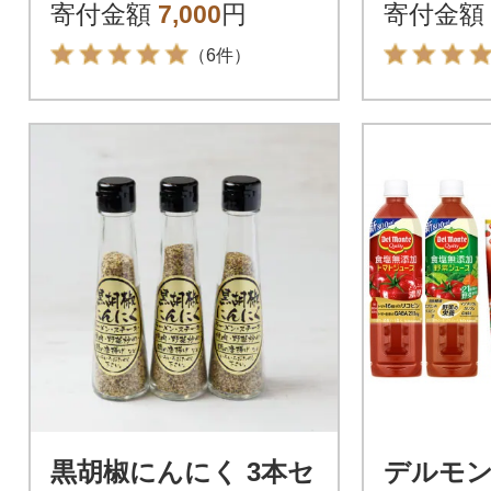
寄付金額
7,000
円
寄付金額
（6件）
黒胡椒にんにく 3本セ
デルモン