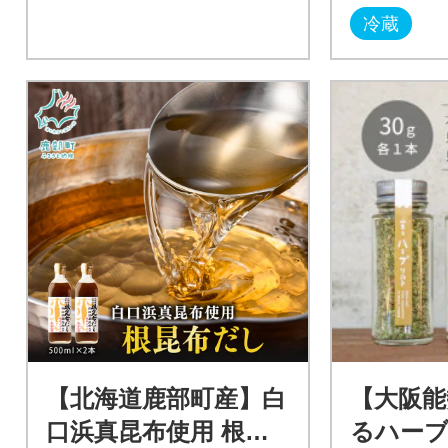
冷蔵
【北海道鹿部町産】白
【大阪能
口浜真昆布使用 根昆
るハー