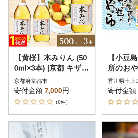
【黄桜】本みりん (50
【小豆島
0ml×3本) |京都 キザク
所のお
ラ 調味料 大人気セッ
『こだ
京都府京都市
香川県土庄
ト
ゆ』&『
寄付金額
7,000
円
寄付金額
ゆ』の
（0件）