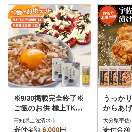
※9/30掲載完全終了※
うっかり
ご飯のお供 極上TKG
からあ
用宗田節×1本 宗田節
レキット1
高知県土佐清水市
大分県宇佐
塩昆布×2袋【R0164
20010
寄付金額
6,000
円
寄付金額