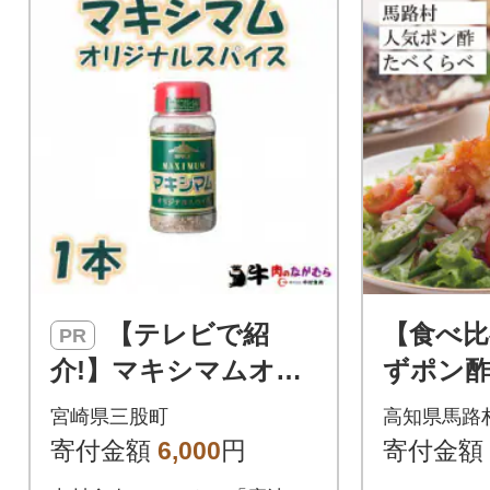
【テレビで紹
【食べ比
PR
介!】マキシマムオリ
ずポン酢
ジナルスパイス140g×
【464】
宮崎県三股町
高知県馬路
1本【MI519】
寄付金額
6,000
円
寄付金額