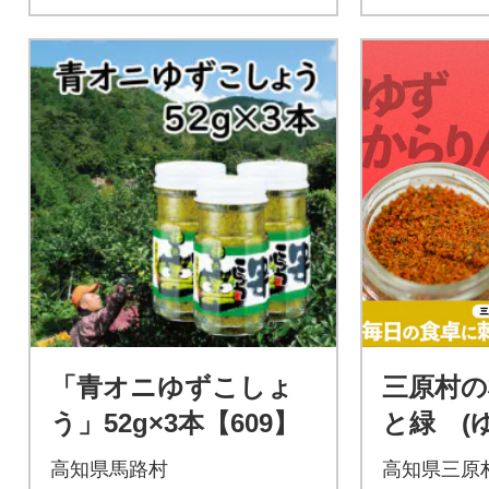
「青オニゆずこしょ
三原村の
う」52g×3本【609】
と緑 (
ゆずこし
高知県馬路村
高知県三原