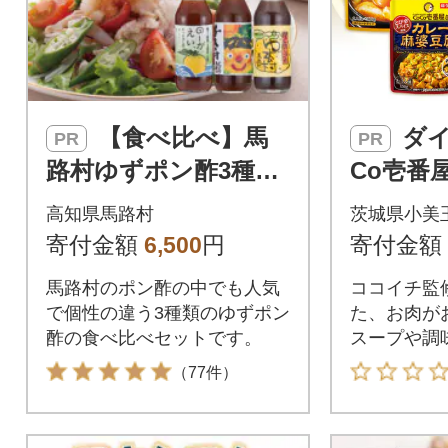
【食べ比べ】馬
ダイショー Co
PR
PR
路村ゆずポン酢3種セ
Co壱番
ット【464】
ーズ 鍋
高知県馬路村
茨城県小美
の素 5種
寄付金額
6,500
円
寄付金額
P
馬路村のポン酢の中でも人気
ココイチ監
で個性の違う3種類のゆずポン
た、お肉が
酢の食べ比べセットです。
スープや調
けします。
（77件）