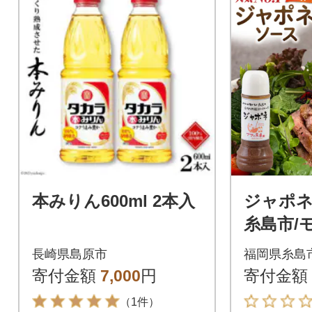
本みりん600ml 2本入
ジャポネ
糸島市/
ママの食卓
長崎県島原市
福岡県糸島
おためし
寄付金額
7,000
円
寄付金額
（1件）