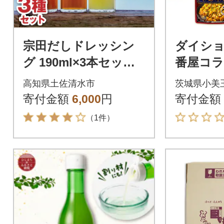
宗田だしドレッシン
ダイショ
グ 190ml×3本セット
番屋コ
(にんじん・小夏・和
ズ 鍋の
高知県土佐清水市
茨城県小美
風)調味料【R01186】
の素 5種
寄付金額
6,000
円
寄付金額
P
（1件）