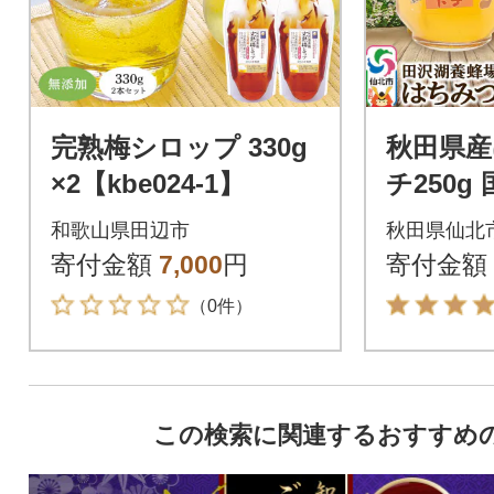
完熟梅シロップ 330g
秋田県産
×2【kbe024-1】
チ250g 
yj-25010
和歌山県田辺市
秋田県仙北
寄付金額
7,000
円
寄付金額
（0件）
この検索に関連するおすすめ