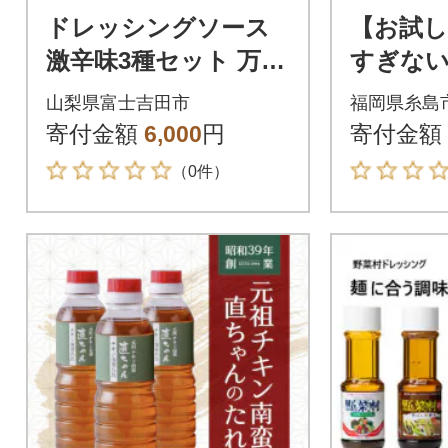
ドレッシングソース
【お試し
激辛味3種セット 万能
すぎない
調味料 オリジナル&
根 1本 
山梨県富士吉田市
福岡県糸島
ガーリック&ごま ア
キ ぽん酢 
寄付金額
6,000
円
寄付金額
ウトドアにもお薦め
（0件）