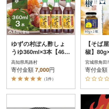
ゆずの村ぽん酢しょ
【そば
うゆ360ml×3本【46
椒】80g
3】
でリピ
高知県馬路村
宮城県角田
する秘伝
寄付金額
7,000
円
寄付金額
(無添加
（1件）