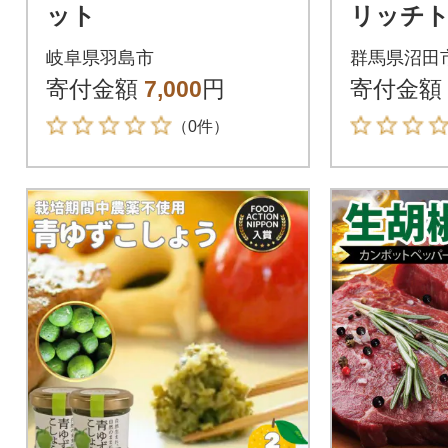
ット
リッチ
ップ 2本
岐阜県羽島市
群馬県沼田
加野菜/
寄付金額
7,000
円
寄付金額
ス 各1本
（0件）