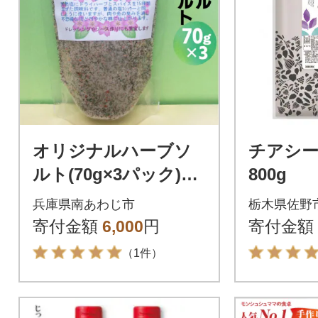
オリジナルハーブソ
チアシー
ルト(70g×3パック)
800g
【メール便】
兵庫県南あわじ市
栃木県佐野
寄付金額
6,000
円
寄付金額
（1件）