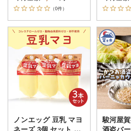
6】
合企画】
（0件）
ノンエッグ 豆乳 マヨ
駿河屋賀
ネーズ 3個 セット AJ
酒盗バ