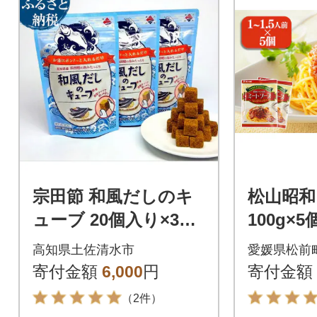
宗田節 和風だしのキ
松山昭和
ューブ 20個入り×3袋
100g×
だしの素 出汁 かつお
そ【GNM
高知県土佐清水市
愛媛県松前
だし 鰹だし【R0006
寄付金額
6,000
円
寄付金額
2】
（2件）