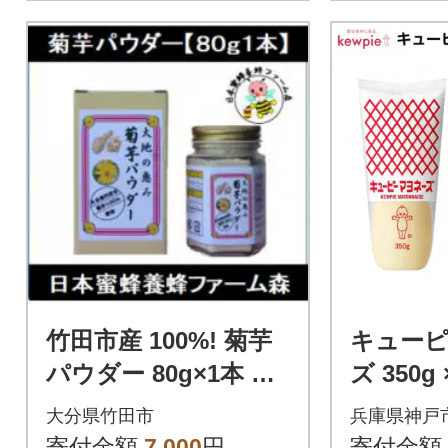
竹田市産 100%! 菊芋
キュー
パウダー 80g×1本 化
ズ 350g 
粧箱
大分県竹田市
兵庫県神戸
寄付金額
7,000
円
寄付金額