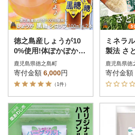
徳之島産しょうが10
ミネラ
0%使用!体ぽかぽか!
製法 さ
しょうが黒糖シロッ
焚糖(すだ
鹿児島県徳之島町
鹿児島県徳
プ(100ml×2本)
g×3袋)
寄付金額
6,000
円
寄付金額
（1件）