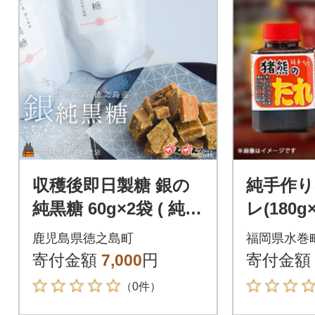
収穫後即日製糖 銀の
純手作り
純黒糖 60g×2袋 ( 純黒
レ(180g
糖 黒糖 砂糖 徳之島 奄
鹿児島県徳之島町
福岡県水巻
美 )
寄付金額
7,000
円
寄付金額
（0件）