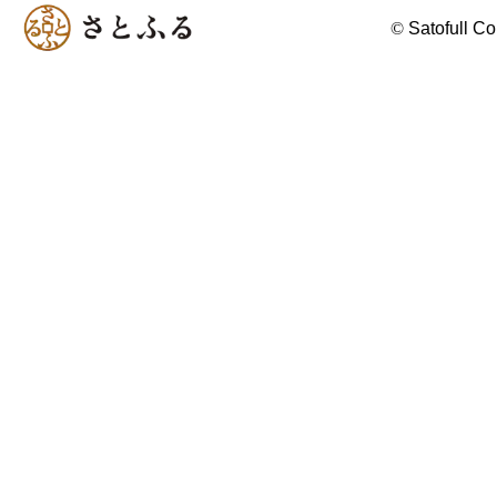
©
Satofull Co.