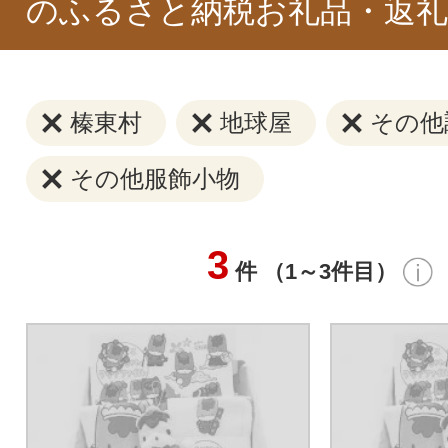
のふるさと納税お礼品・返礼
榛東村
地球屋
その他
その他服飾小物
3
件 （1～3件目）