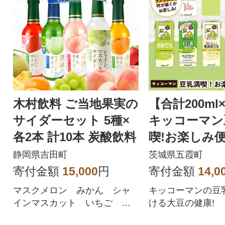
木村飲料 ご当地果実の
【合計200ml
サイダーセット 5種×
キッコーマン
各2本 計10本 炭酸飲料
喫!お楽しみ便 
静岡県吉田町
茨城県五霞町
寄付金額
15,000
円
寄付金額
14,0
マスクメロン みかん シャ
キッコーマンの豆
インマスカット いちご も
ける大豆の健康!
も 5種類のご当地サイダー