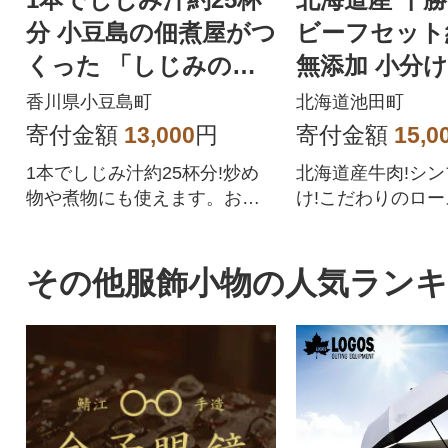
分 小豆島の佃煮屋がつ
ビーフセット約
くった 「しじみの恵
無添加 小分け
み」3本
011-11-1】
香川県小豆島町
北海道池田町
寄付金額
13,000
円
寄付金額
15,0
1本でしじみ汁約25杯分!炒め
北海道産牛肉!シ
物や煮物にも使えます。お手
け!こだわりのロ
軽料理時短料理にもおすすめ
をご賞味ください
です。
その他服飾小物の人気ラン