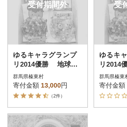
受付期間外
受
ゆるキャラグランプ
ゆるキ
リ2014優勝 地球屋
リ201
「ぐんまちゃん」セ
「ぐん
群馬県榛東村
群馬県榛東
ット
ット
寄付金額
13,000
円
寄付金額
（2件）