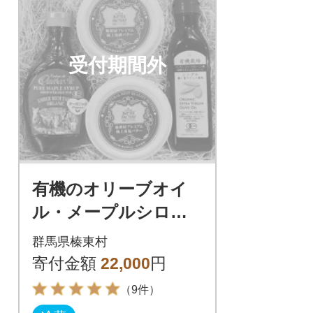
受付期間外
有機のオリーブオイ
ル・メープルシロッ
プ、無添加の極上有塩
群馬県榛東村
バター・極上発酵バタ
寄付金額
22,000
円
ー 4点セット
（9件）