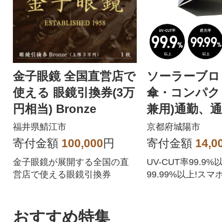
金子眼鏡 全国直営店で
ソーラーブロ
使える 眼鏡引換券(3万
傘・コンパク
円相当) Bronze
兼用)通勤、
えるアウトド
福井県鯖江市
京都府城陽市
81336745
寄付金額
100,000
円
寄付金額
14,0
金子眼鏡が展開する全国の直
UV-CUT率99.9
営店で使える眼鏡引換券
99.99%以上!ス
超軽量コンパクト
おすすめ特集