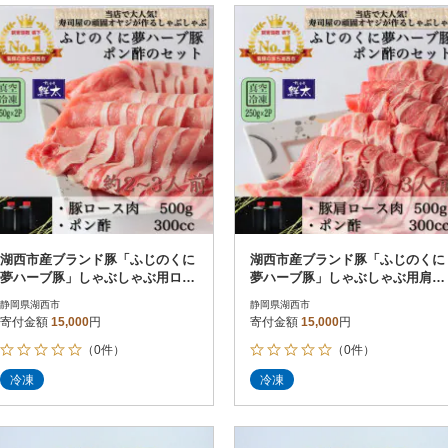
湖西市産ブランド豚「ふじのくに
湖西市産ブランド豚「ふじのくに
夢ハーブ豚」しゃぶしゃぶ用ロー
夢ハーブ豚」しゃぶしゃぶ用肩ロ
ス肉(500g)と手作りポン酢のセッ
ース肉(500g)と手作りポン酢のセ
静岡県湖西市
静岡県湖西市
ト
ット
寄付金額
15,000
円
寄付金額
15,000
円
（0件）
（0件）
冷凍
冷凍