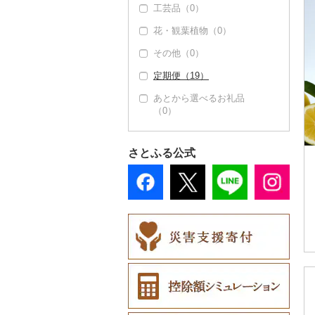
工芸品（0）
花・観葉植物（0）
その他（0）
定期便（19）
あとから選べるお礼品
（0）
さとふる公式