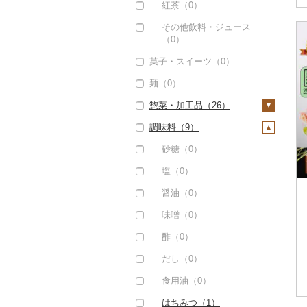
知覧茶（0）
紅茶（0）
神戸牛・神戸ビーフ
かまぼこ・練り製品
（0）
（0）
八女茶（0）
その他飲料・ジュース
（0）
但馬牛（0）
その他魚介・加工品
その他茶（1）
菓子・スイーツ（0）
（4）
土佐あかうし（0）
麺（0）
佐賀牛（0）
惣菜・加工品（26）
長崎和牛（0）
調味料（9）
惣菜（15）
あか牛（0）
餃子（0）
カレー・シチュー
砂糖（0）
宮崎牛（0）
（5）
シュウマイ（15）
塩（0）
その他牛肉（精肉）
カレー（5）
鍋（0）
（0）
コロッケ（0）
醤油（0）
シチュー（0）
ピザ（0）
その他惣菜（0）
味噌（0）
レトルト（0）
酢（0）
スープ（0）
だし（0）
豆腐・納豆（0）
食用油（0）
漬物（0）
はちみつ（1）