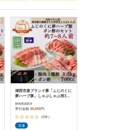
配送指定
解除
順
30
お届け日時指定可
60
お届け時間帯指定可
発送される月指定可
件数順
90
評価順
120
が高い順
その他
解除
が低い順
さとふる限定のお礼品
定期便
さとふるアプリdeワンストップ申請
対象
湖西市産ブランド豚「ふじのくに
夢ハーブ豚」しゃぶしゃぶ用3種
類(1.5kg)と手作りポン酢のセット
静岡県湖西市
寄付金額
30,000
円
（0件）
）
冷凍