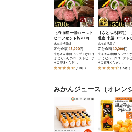
北海道産 十勝ロースト
【さとふる限定】
ビーフセット約700g 無
道産 十勝ロースト
添加 小分け 国産【A01
フセット約550g 無添加
北海道池田町
北海道池田町
1-11-1】
国産 【A011-29】
寄付金額
15,000
円
寄付金額
12,000
円
北海道産牛肉!シンプルな味付
北海道産牛肉!シンプル
け!こだわりのローストビーフ
け!こだわりのロースト
をご賞味ください。
をご賞味ください。
(318件)
(354件)
みかんジュース（オレン