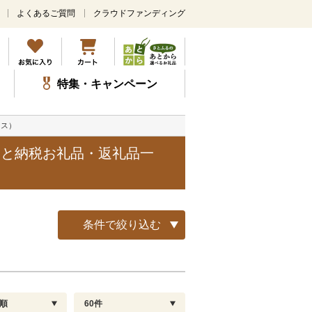
よくあるご質問
クラウドファンディング
メ
イ
ン
コ
ン
特集・キャンペーン
テ
ン
ツ
ース）
に
ス
さと納税お礼品・返礼品一
キ
ッ
プ
条件で絞り込む
順
60件