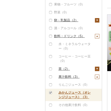
果物・フルーツ（0）
すき焼き（0）
豚肉（精肉）（55）
エビ（0）
野菜（0）
しゃぶしゃぶ（0）
ステーキ（0）
豚肉（加工品）（7）
いくら（0）
卵・乳製品（2）
焼肉（0）
すき焼き（0）
ハンバーグ（0）
鶏肉（0）
うに（0）
酒・アルコール（0）
牛タン（0）
しゃぶしゃぶ（16）
もつ鍋（0）
鹿肉（0）
明太子・たらこ（0）
卵（0）
飲料・ドリンク（5）
和牛（1）
焼肉（12）
ハム（2）
馬肉（0）
その他魚卵（0）
チーズ（1）
黒毛和牛（0）
アグー豚（0）
ソーセージ・ウインナ
羊肉・ラム肉（ジンギ
貝（0）
ヨーグルト（1）
水・ミネラルウォータ
ー（2）
スカン）（0）
ー（0）
白老牛（0）
その他豚肉（精肉）
うなぎ（0）
牛乳（0）
（29）
ベーコン・サラミ
鴨肉（0）
コーヒー・コーヒー豆
仙台牛（0）
鮮魚（0）
バター（0）
（2）
（0）
猪肉（0）
米沢牛（0）
イカ・タコ（0）
その他乳製品（0）
その他豚肉（加工品）
茶（2）
その他肉・加工品
（4）
山形牛（0）
海苔・海藻（0）
（0）
飲料（1）
果汁飲料（3）
常陸牛（0）
干物（0）
茶葉・ティーバッグ
りんごジュース（0）
（0）
上州牛（0）
その他魚介・加工品
みかんジュース（オレ
（4）
静岡茶（0）
ンジジュース）（3）
飛騨牛（0）
しらす・ちりめん
足柄茶（0）
その他果汁飲料（0）
近江牛（0）
（0）