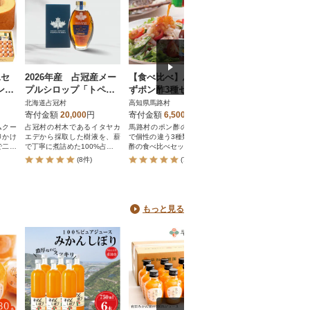
1セ
2026年産 占冠産メー
【食べ比べ】馬路村ゆ
三州三河みりん 700
ン2
プルシロップ「トペニ
ずポン酢3種セット【46
×3本詰合せ H024-0
セッ
ワッカ」
4】
北海道占冠村
高知県馬路村
愛知県碧南市
寄付金額
20,000
円
寄付金額
6,500
円
寄付金額
22,000
円
ムクー
占冠村の村木であるイタヤカ
馬路村のポン酢の中でも人気
国内指定産地のもち米
卵かけ
エデから採取した樹液を、薪
で個性の違う3種類のゆずポン
にした、素直で奥深
で二度
で丁寧に煮詰めた100%占冠産
酢の食べ比べセットです。
い、上品な甘さと旨み
のメープルシロップ
をおいしくする伝統製
(8件)
(77件)
(0件)
格みりんです。みりん
愛知県三河で明治43年
以来みりん一筋の蔵で
れるみりんは、芳醇で
味わいがあり、お料理
もっと見る
ツヤよく仕上げます。