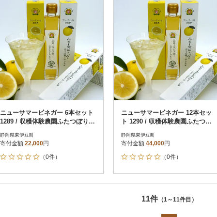
ニューサマービネガー 6本セット
ニューサマービネガー 12本セッ
1289 / 収穫体験農園ふたつぼり
ト 1290 / 収穫体験農園ふたつぼ
静岡県 東伊豆町
り 静岡県 東伊豆町
静岡県東伊豆町
静岡県東伊豆町
寄付金額
22,000
円
寄付金額
44,000
円
（0件）
（0件）
11件
（1～11件目）