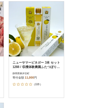
ニューサマービネガー 3本 セット
1288 / 収穫体験農園ふたつぼり
静岡県 東伊豆町
静岡県東伊豆町
寄付金額
11,000
円
（0件）