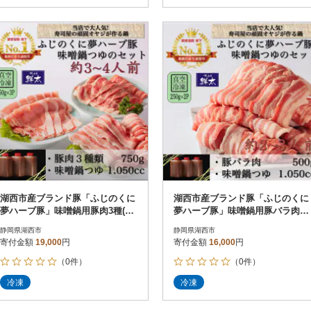
湖西市産ブランド豚「ふじのくに
湖西市産ブランド豚「ふじのくに
夢ハーブ豚」味噌鍋用豚肉3種(75
夢ハーブ豚」味噌鍋用豚バラ肉(5
0g)と手作り味噌鍋つゆのセット
00g)と手作り味噌鍋つゆのセット
静岡県湖西市
静岡県湖西市
寄付金額
19,000
円
寄付金額
16,000
円
（0件）
（0件）
冷凍
冷凍