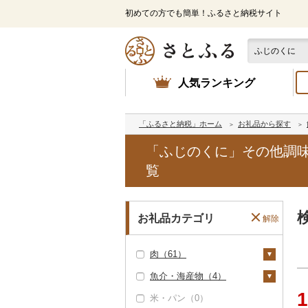
初めての方でも簡単！ふるさと納税サイト
人気ランキング
「ふるさと納税」ホーム
お礼品から探す
「ふじのくに」その他調
覧
お礼品カテゴリ
解除
肉（61）
魚介・海産物（4）
牛肉（精肉）（2）
1
米・パン（0）
ステーキ（1）
牛肉（加工品）（0）
カニ（0）