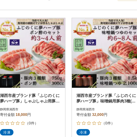
寄付金額
解除
地域
解除
おすすめ
円～
新着順
円
レビュー
レビュー
決済方法
解除
寄付金額
PayPay
発送種別
解除
クレジットカード決済
寄付金額
通常
Amazon Pay
冷蔵便
楽天ペイ
冷凍便
メルペイ
コンビニ支払い
ソフトバンクまとめて支払い
au PAY（auかんたん決済）
湖西市産ブランド豚「ふじのくに
湖西市産ブランド豚「ふじのくに
d払い
夢ハーブ豚」しゃぶしゃぶ用豚肉
夢ハーブ豚」味噌鍋用豚肉3種(1.5
金融機関(Pay-easy決済)
3種類(750g)と手作りポン酢のセ
kg)と手作り味噌鍋つゆのセット
静岡県湖西市
静岡県湖西市
ット
寄付金額
18,000
円
寄付金額
32,000
円
（0件）
（0件）
解除
結果を見る（
11
件
冷凍
冷凍