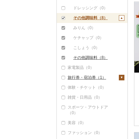
缶詰・瓶詰（6）
ドレッシング（0）
肉（0）
乾物（0）
その他調味料（8）
魚（4）
燻製（スモーク）
みりん（0）
（0）
果物（0）
ケチャップ（0）
おせち（0）
ジャム（2）
こしょう（0）
その他加工品（0）
その他缶詰・瓶詰
その他調味料（8）
（1）
家電製品（0）
旅行券・宿泊券（1）
体験・チケット（0）
旅行券（1）
雑貨・日用品（0）
JTBふるさと旅行クー
宿泊券（0）
ポン（Eメール発行）
スポーツ・アウトドア
（0）
（0）
JTBふるさと旅行券
美容（0）
（紙券）（0）
ファッション（0）
その他旅行券（0）