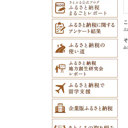
こ
そ
そ
み