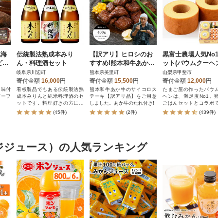
北海
伝統製法熟成本みり
【訳アリ】ヒロシのお
黒富士農場人気No
ビー
ん・料理酒セット
すすめ!熊本和牛あか牛
ット(バウムクーヘ
サイコロステーキ 400g
個と放牧卵20個の
岐阜県川辺町
熊本県美里町
山梨県甲斐市
(あか牛のたれ付き)(美
ト)
寄付金額
16,000
円
寄付金額
15,500
円
寄付金額
12,000
円
里町)
な味付
看板製品でもある伝統製法熟
熊本和牛あか牛のサイコロス
たまご屋の作ったバウ
ビーフ
成本みりんと純米料理酒のセ
テーキ【訳アリ品】をご用意
ヘンは、満足度No1。
ットです。料理好きの方には
しました。あか牛のたれ付き!
ごはんセットとコラボ
必見の人気製品です。
美味しいセットです。
(45件)
(2件)
(439件)
ジジュース）の人気ランキング