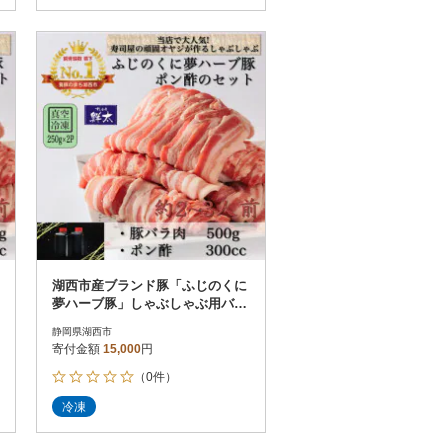
湖西市産ブランド豚「ふじのくに
夢ハーブ豚」しゃぶしゃぶ用バラ
肉(500g)と手作りポン酢のセット
静岡県湖西市
寄付金額
15,000
円
（0件）
冷凍