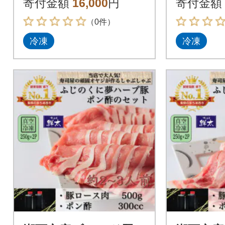
寄付金額
16,000
円
寄付金額
鍋つゆのセット
りポン
（0件）
冷凍
冷凍