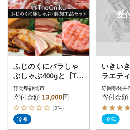
受
ふじのくにバラしゃ
いきい
ぶしゃぶ400gと【Th
ラエティ
e Oniku】豚の加工品
×1セット
静岡県静岡市
静岡県袋井
セット
寄付金額
13,000
円
寄付金額
（0件）
冷凍
冷蔵