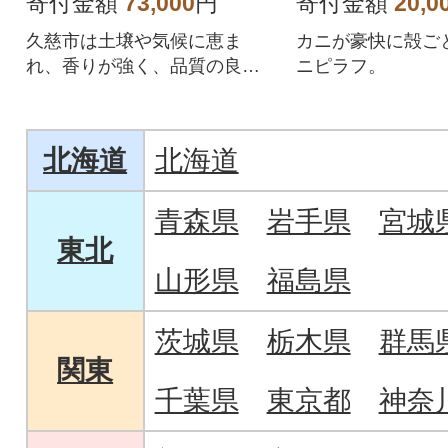
寄付金額
73,000
円
寄付金額
20,0
久慈市は土壌や気候に恵ま
カニが豪快に殻ご
れ、香りが強く、品質の良い
ニピラフ。
松茸が収穫できます。
北海道
北海道
青森県
岩手県
宮城
東北
山形県
福島県
茨城県
栃木県
群馬
関東
千葉県
東京都
神奈