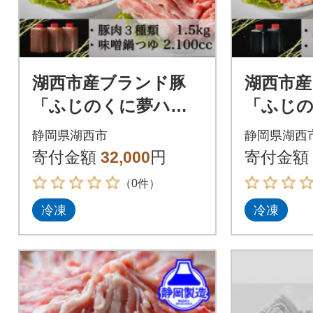
湖西市産ブランド豚
湖西市産
「ふじのくに夢ハー
「ふじ
ブ豚」味噌鍋用豚肉3
ブ豚」
静岡県湖西市
静岡県湖西
種(1.5kg)と手作り味
用3種類(
寄付金額
32,000
円
寄付金額
噌鍋つゆのセット
りポン
（0件）
冷凍
冷凍