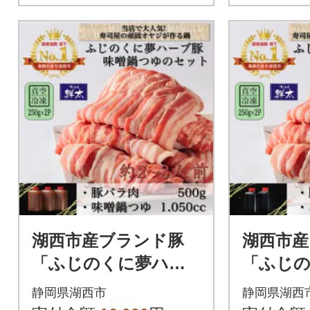
湖西市産ブランド豚
湖西市産
「ふじのくに夢ハー
「ふじ
ブ豚」味噌鍋用豚バラ
ブ豚」
静岡県湖西市
静岡県湖西
肉(500g)と手作り味噌
用バラ肉(