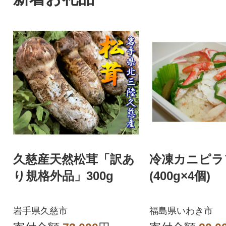
久慈産天然松茸「訳あ
冷凍カニピラ
り規格外品」300g
(400g×4個)
岩手県久慈市
福島県いわき市