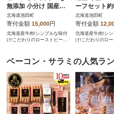
無添加 小分け 国産【A
ーフセット約55
011-11-1】
添加 国産 【A0
北海道池田町
北海道池田町
寄付金額
15,000
円
寄付金額
12,0
北海道産牛肉!シンプルな味付
北海道産牛肉!シ
け!こだわりのローストビーフ
け!こだわりのロ
をご賞味ください。
をご賞味ください
ベーコン・サラミの人気ラ