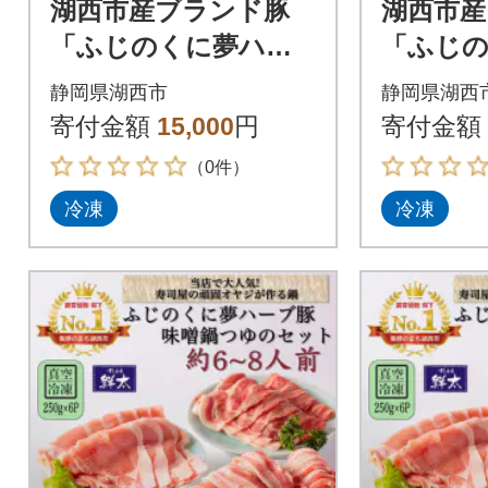
湖西市産ブランド豚
湖西市産
「ふじのくに夢ハー
「ふじ
ブ豚」しゃぶしゃぶ
ブ豚」
静岡県湖西市
静岡県湖西
用ロース肉(500g)と手
用肩ロース
寄付金額
15,000
円
寄付金額
作りポン酢のセット
手作り
（0件）
ト
冷凍
冷凍