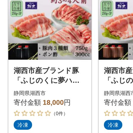
湖西市産ブランド豚
湖西市産
「ふじのくに夢ハー
「ふじ
ブ豚」しゃぶしゃぶ
ブ豚」味
静岡県湖西市
静岡県湖西
用豚肉3種類(750g)と
種(750
寄付金額
18,000
円
寄付金額
手作りポン酢のセッ
鍋つゆ
（0件）
ト
冷凍
冷凍