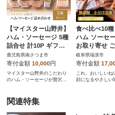
【マイスター山野井】
食べ比べ10種 無添
ハム・ソーセージ 5種
ハム ソーセー
詰合せ 計10P ギフト
お取り寄せ 
贈答 冷蔵
小パック 手
鹿児島県南さつま市
岐阜県瑞浪市
道ハム
寄付金額
10,000
円
寄付金額
17,0
マイスター山野井のこだわり
これ、おいしいね
のハム・ソーセージが贅沢に
顔になるやさしい
味わえる5種類の詰合せセット
す。料理、お弁当
です
にも重宝しますよ
関連特集