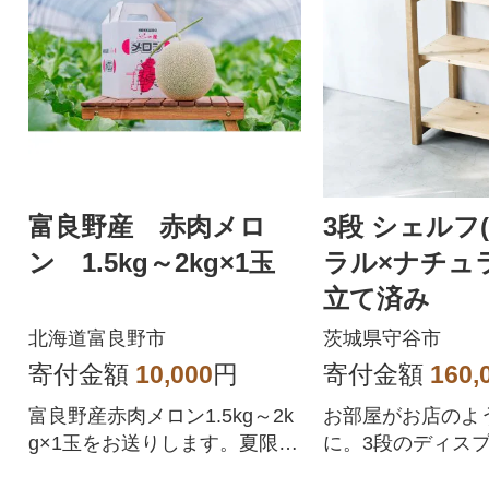
富良野産 赤肉メロ
3段 シェルフ
ン 1.5kg～2kg×1玉
ラル×ナチュ
立て済み
北海道富良野市
茨城県守谷市
寄付金額
10,000
円
寄付金額
160,
富良野産赤肉メロン1.5kg～2k
お部屋がお店のよ
g×1玉をお送りします。夏限定
に。3段のディス
の贅沢な味わいをぜひご賞味
は組み立てもなく