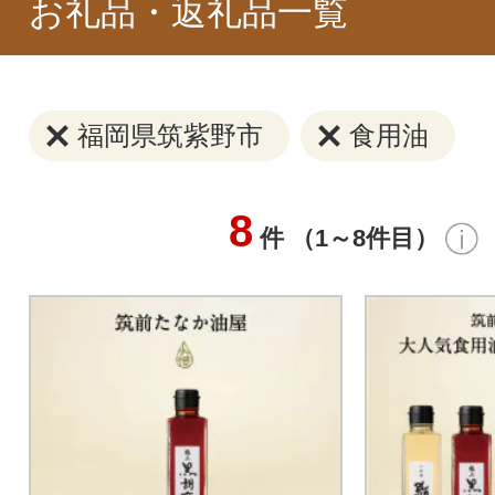
お礼品・返礼品一覧
福岡県筑紫野市
食用油
8
件 （1～8件目）