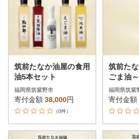
筑前たなか油屋の食用
筑前たな
油5本セット
ごま油～
福岡県筑紫野市
福岡県筑紫
寄付金額
38,000
円
寄付金額
（0件）