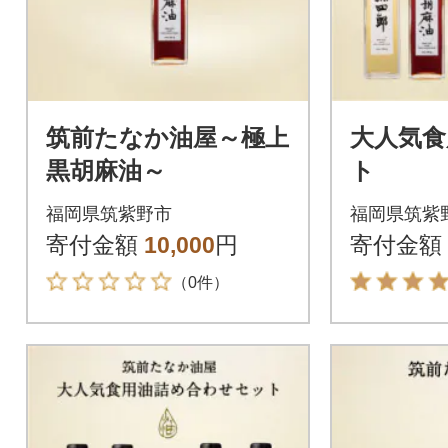
筑前たなか油屋～極上
大人気食
黒胡麻油～
ト
福岡県筑紫野市
福岡県筑紫
寄付金額
10,000
円
寄付金額
（0件）