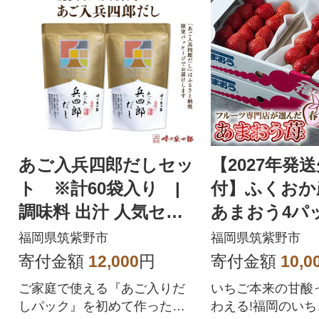
あご入兵四郎だしセッ
【2027年発
ト ※計60袋入り |
付】ふくおか
調味料 出汁 人気セッ
あまおう4パ
ト だしパック だし だ
野市)
福岡県筑紫野市
福岡県筑紫野市
しの素
寄付金額
12,000
円
寄付金額
10,0
ご家庭で使える『あご入りだ
いちご本来の甘酸
しパック』を初めて作ったの
わえる!福岡のい