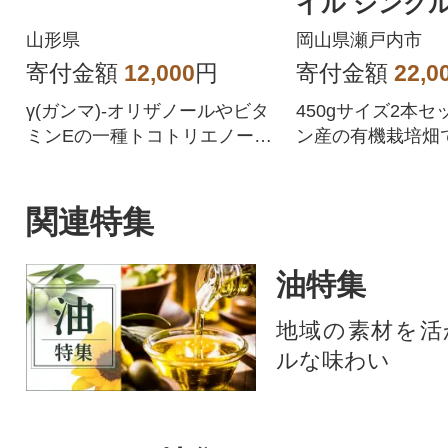
イル シングル
ット[No.5735-
山形県
岡山県瀬戸内市
寄付金額
12,000
円
寄付金額
22,0
γ(ガンマ)-オリザノールやビタ
450gサイズ2本
ミンEの一種トコトリエノール
ン産の有機栽培畑
が含まれるこめ油です
てられ、丁寧に収
れた、りんごやバ
ような豊富な香り
関連特集
ーブオイルです。
油特集
地域の素材を活
ルな味わい