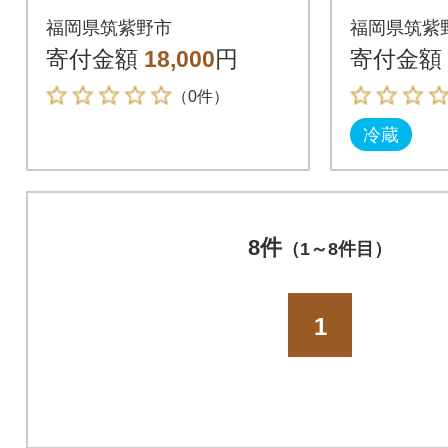
油・ド
福岡県筑紫野市
福岡県筑紫
ット～4
寄付金額
18,000
円
寄付金額
（0件）
冷蔵
8件
（1～8件目）
1