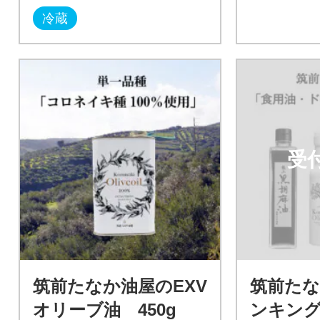
冷蔵
受
筑前たなか油屋のEXV
筑前た
オリーブ油 450g
ンキング