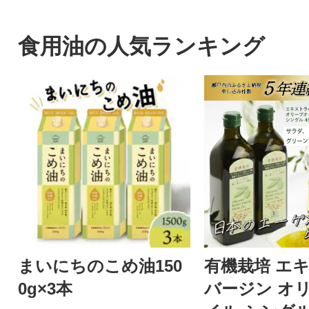
が、私たち「味の兵四郎」で
う」をお届けいた
す。
食用油の人気ランキング
まいにちのこめ油150
有機栽培 エ
0g×3本
バージン オ