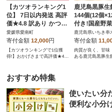
【カツオランキング1
鹿児島黒豚生
位】 7日以内発送 高評
144個(12個×
価★4.8 訳あり かつお
付き!国産野
のたたき 2.5kg
愛媛県愛南町
鹿児島県いちき串
寄付金額
12,000
円
寄付金額
11,0
【カツオランキングで1位獲
肉質が良く、甘味
得!】おかげさまで高評価★4.
ある鹿児島黒豚生
8!四国一の水揚げを誇る愛媛県
です!
愛南町のかつお。愛媛はみか
んや柑橘だけじゃない!太平洋
おすすめ特集
でとれたかつおは高知(土佐)に
も負けない鮮度でかつお本来
使いたい分
の旨味を存分に楽しめます。
形や大きさは不揃いですが、
便利な小分
味は訳なし!人気のかつおのた