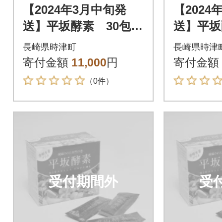
【2024年3月中旬発
【2024
送】平坂酵素 30包入
送】平坂
り
り
長崎県時津町
長崎県時津
寄付金額
11,000
円
寄付金額
（0件）
受付期間外
受