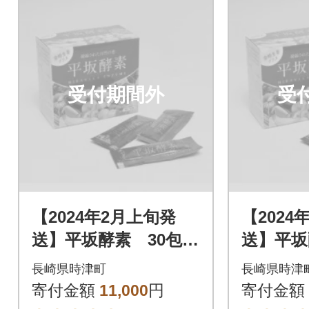
受付期間外
受
【2024年2月上旬発
【2024
送】平坂酵素 30包入
送】平坂
り
り
長崎県時津町
長崎県時津
寄付金額
11,000
円
寄付金額