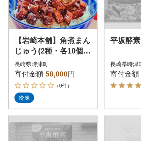
【岩崎本舗】角煮まん
平坂酵素
じゅう(2種・各10個)
と角煮まぶし(10袋)の
長崎県時津町
長崎県時津
詰め合わせ(時津町)
寄付金額
58,000
円
寄付金額
（0件）
冷凍