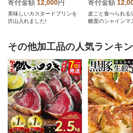
寄付金額
12,000
円
寄付金額
12,0
美味しいカスタードプリンを
皮ごと食べられる
沢山入れました!
糖度のシャインマ
す!
その他加工品の人気ランキ