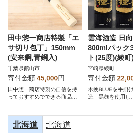
田中惣一商店特製「エ
雲海酒造 日向
サ切り包丁」150mm
800mlパッ
(安来鋼,青鋼入)
ト(25度)(綾町
千葉県館山市
宮崎県綾町
寄付金額
45,000
円
寄付金額
22,0
田中惣一商店特製の自信を持
木挽BLUEを手掛
っておすすめでできる商品で
造。黒麹を使用し
す!
な切れ味が特徴の
黒」をお届けしま
北海道
北海道