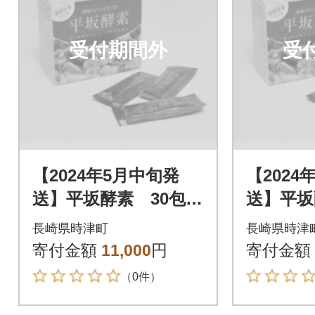
受付期間外
受
【2024年5月中旬発
【2024
送】平坂酵素 30包入
送】平坂
り
り
長崎県時津町
長崎県時津
寄付金額
11,000
円
寄付金額
（0件）