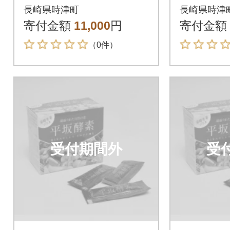
り
り
長崎県時津町
長崎県時津
寄付金額
11,000
円
寄付金額
（0件）
受付期間外
受