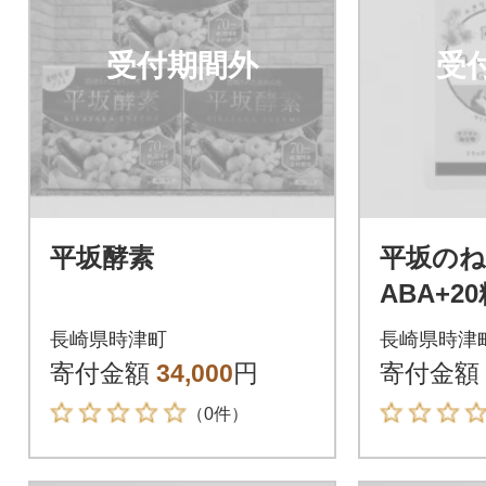
受付期間外
受
平坂酵素
平坂のね
ABA+2
セット
長崎県時津町
長崎県時津
寄付金額
34,000
円
寄付金額
（0件）