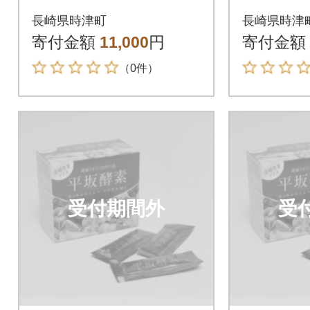
り
り
長崎県時津町
長崎県時津
寄付金額
11,000
円
寄付金額
（0件）
受付期間外
受