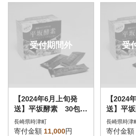
受付期間外
受
【2024年6月上旬発
【2024
送】平坂酵素 30包入
送】平坂
り
り
長崎県時津町
長崎県時津
寄付金額
11,000
円
寄付金額