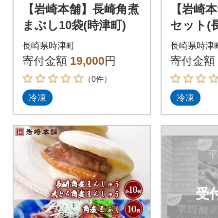
【岩崎本舗】長崎角煮
【岩崎本
まぶし10袋(時津町)
セット(
じゅう5
長崎県時津町
長崎県時津
袋詰め合
寄付金額
19,000
円
寄付金額
（0件）
冷凍
冷凍
受