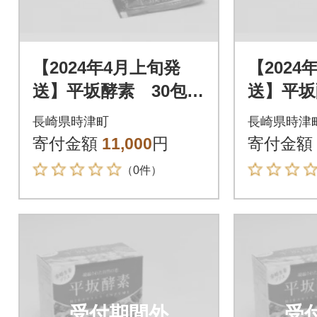
【2024年4月上旬発
【2024
送】平坂酵素 30包入
送】平坂
り
り
長崎県時津町
長崎県時津
寄付金額
11,000
円
寄付金額
（0件）
受付期間外
受