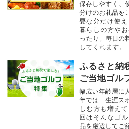
たきをどうぞご賞味くださ
保存しやすく、
い。鰹のタタキ かつおたたき
分けのお礼品を
冷凍 小分け カツオタタキ 骨取
要な分だけ使え
り 骨なし たたき
暮らしの方やお
ったり。毎日の
してくれます。
ふるさと納
ご当地ゴル
幅広い年齢層に
年では「生涯ス
しむ方も増えて
回はそんなゴル
品を厳選してご