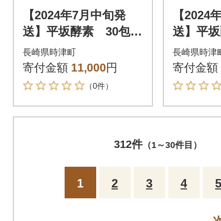
【2024年7月中旬発
【2024
送】平坂酵素 30包入
送】平坂
り
り
長崎県時津町
長崎県時津
寄付金額
11,000
円
寄付金額
（0件）
312件
（1～30件目）
1
2
3
4