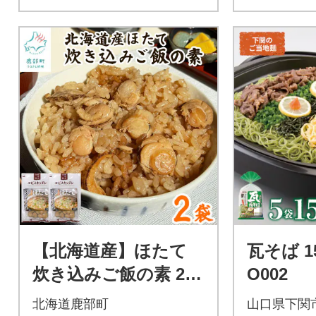
【北海道産】ほたて
瓦そば 1
炊き込みご飯の素 2合
O002
炊き×2袋 SS63
北海道鹿部町
山口県下関