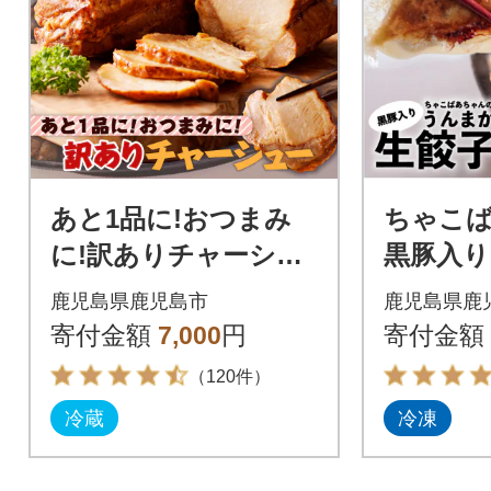
あと1品に!おつまみ
ちゃこ
に!訳ありチャーシュ
黒豚入
ー3本セット K161-0
餃子 60
鹿児島県鹿児島市
鹿児島県鹿
14_01
001
寄付金額
7,000
円
寄付金額
（120件）
冷蔵
冷凍