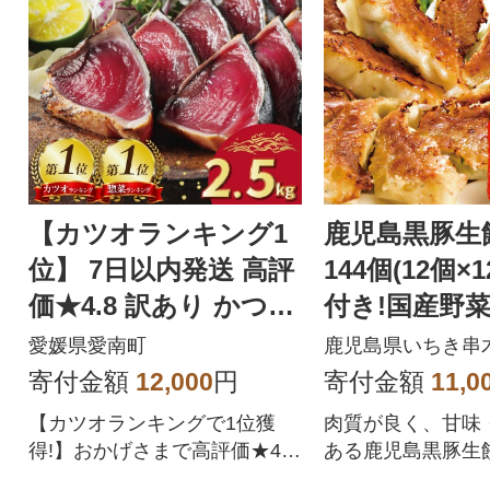
【カツオランキング1
鹿児島黒豚生
位】 7日以内発送 高評
144個(12個×
価★4.8 訳あり かつお
付き!国産野
のたたき 2.5kg
愛媛県愛南町
鹿児島県いちき串
寄付金額
12,000
円
寄付金額
11,0
【カツオランキングで1位獲
肉質が良く、甘味
得!】おかげさまで高評価★4.
ある鹿児島黒豚生
8!四国一の水揚げを誇る愛媛県
です!