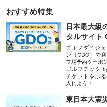
愛南町のかつお。愛媛はみか
んや柑橘だけじゃない!太平洋
おすすめ特集
でとれたかつおは高知(土佐)に
も負けない鮮度でかつお本来
日本最大級
の旨味を存分に楽しめます。
形や大きさは不揃いですが、
タルサイト 
味は訳なし!人気のかつおのた
たきをどうぞご賞味くださ
ゴルフダイジェ
い。鰹のタタキ かつおたたき
ン（GDO）で
冷凍 小分け カツオタタキ 骨取
フ場予約クーポ
り 骨なし たたき
ゴルフテック by
チケットをふる
入れよう！
東日本大震災