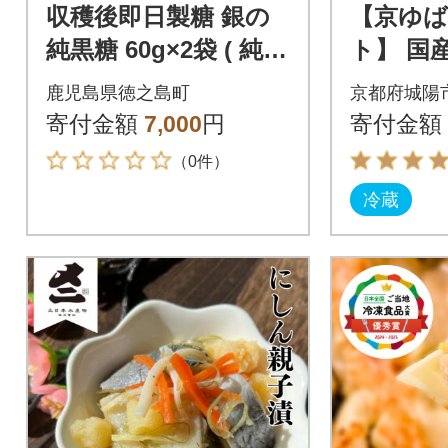
収穫後即日製糖 銀の
【京ゆば
純黒糖 60g×2袋 ( 純黒
ト】 国
糖 黒糖 砂糖 徳之島 奄
サラダ
鹿児島県徳之島町
京都府城陽
美 )
葉とレ
寄付金額
7,000
円
寄付金額
簡単に
（0件）
豆乳
冷蔵