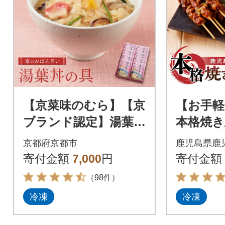
【京菜味のむら】【京
【お手軽
ブランド認定】湯葉丼
本格焼き鳥
の具(180g×8袋)|京都
本セット
京都府京都市
鹿児島県鹿
湯葉 人気 おばんざい
19-001_
寄付金額
7,000
円
寄付金額
惣菜
（98件）
冷凍
冷凍