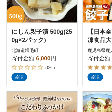
にしん親子漬 500g(25
【日本全
0g×2パック)
凍食品大賞 
優秀賞受
北海道増毛町
鹿児島県鹿
黒豚100
寄付金額
6,000
円
寄付金額
り
（0件）
冷凍
冷凍