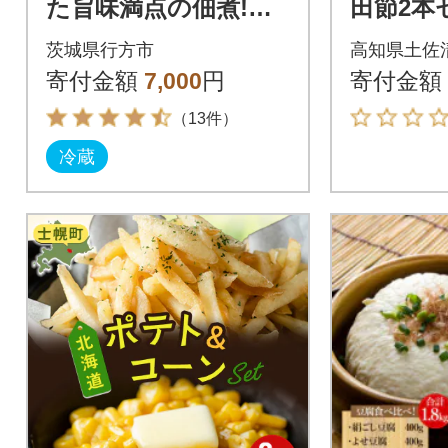
た旨味満点の佃煮!お
田節2本
試し6品セット!
けご飯約
茨城県行方市
高知県土佐
卵かけご
寄付金額
7,000
円
寄付金額
1644】
（13件）
冷蔵