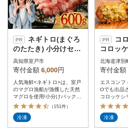
ネギトロ(まぐろ
コロモア カレー
PR
PR
のたたき) 小分けセッ
コロッケ
ト ネギトロ丼や海鮮
サンマル
高知県室戸市
北海道津別
丼などアレンジさま
海道津別
寄付金額
6,000
円
寄付金額
ざま 冷凍
人気海鮮<ネギトロ>は、室戸
エスコンフィ
のマグロ漁船が漁獲した天然
Oでも出品
マグロを使用!小分けパックの
コロッケシリ
ネギトロ(まぐろたたき)で
じゃがいも 
（151件）
す。小分けに冷凍されてお
エスニック 
冷凍
冷凍
り、簡単お手軽に解凍でき
鳥肉 豚肉 
て、お惣菜食品としても大活
ク エスコン