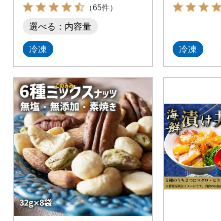
価
（65件）
選べる：内容量
冷凍
冷凍