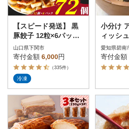
【スピード発送】 黒
小分け 
豚餃子 12粒×6パック
ィッシュ 480g(16g
(72粒) 冷凍 国産餃子
0袋) H05
山口県下関市
愛知県碧南
訳あり IB051-72
寄付金額
6,000
円
寄付金額
（335件）
冷凍