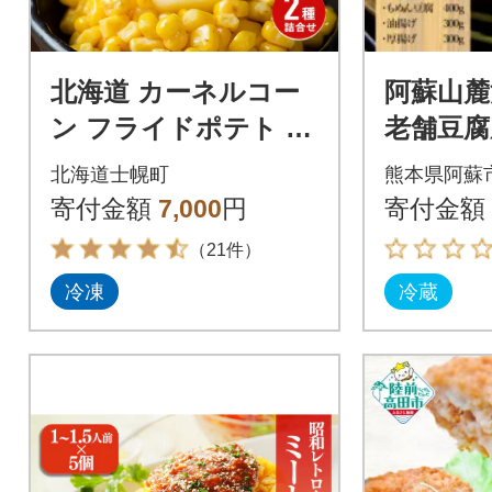
北海道 カーネルコー
阿蘇山麓
ン フライドポテト 各
老舗豆腐
1袋 大満足のホクホク
りセッ
北海道士幌町
熊本県阿蘇
セット 冷凍 士幌町
寄付金額
7,000
円
寄付金額
【N23】
（21件）
冷凍
冷蔵