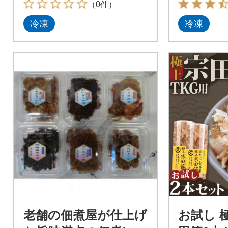
（0件）
冷凍
冷凍
老舗の佃煮屋が仕上げ
お試し 