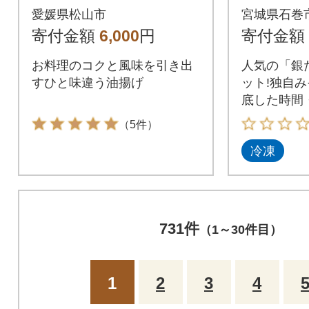
漬魚 和
愛媛県松山市
宮城県石巻
だけ 銀
寄付金額
6,000
円
寄付金額
冷凍
お料理のコクと風味を引き出
人気の「銀
すひと味違う油揚げ
ット!独自
底した時間
させた、こ
（5件）
をご堪能く
冷凍
731件
（1～30件目）
1
2
3
4