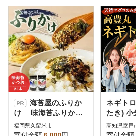
躍!手巻き寿司など様々なアレ
北海道 津別
ンジでも楽しめます。 おスス
メはその他の海鮮(サーモン、
イクラ、ウニ、ホタテ、カ
ニ、イカなどの刺身)と盛り合
わせて海鮮丼にしてお召し上
がりください。
海苔屋のふりか
ネギトロ
PR
け 味海苔ふりか
たき) 
け・かつおふりかけ
ネギト
福岡県久留米市
高知県室戸
(各1本)
などア
寄付金額
6,000
円
寄付金額