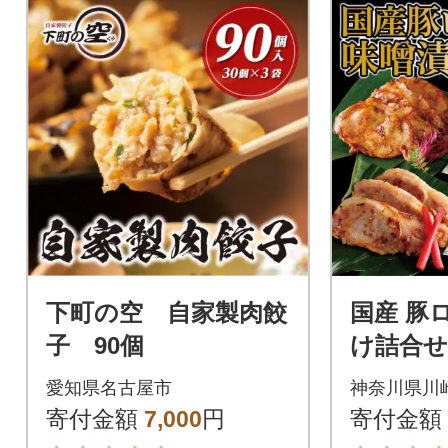
下町の空 自家製肉餃
国産 豚
子 90個
け詰合せ 
パック入
愛知県名古屋市
神奈川県川
く ロー
寄付金額
7,000
円
寄付金額
め