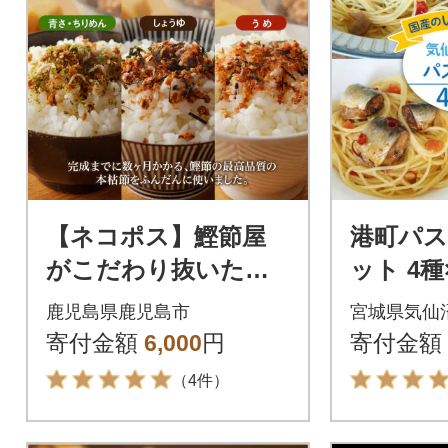
【ネコポス】鰹節屋
港町パス
がこだわり抜いた
ット 4種
「パリッと食感ふり
長商店 
鹿児島県鹿児島市
宮城県気仙
かけ」3種類セット
市 20563
寄付金額
6,000
円
寄付金額
K020-005
（4件）