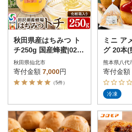
秋田県産はちみつ ト
ミニ ア
チ250g 国産蜂蜜|02_t
グ 20本
yj-250101
_089-21
秋田県仙北市
熊本県八代
寄付金額
7,000
円
寄付金額
（5件）
冷凍