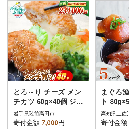
とろ～り チーズ メン
まぐろ
チカツ 60g×40個 ジュ
ト 80g
ーシー 冷凍 業務用 大
丼 漬け丼
岩手県陸前高田市
高知県土佐
容量 惣菜 揚げ物 高評
切り身【R
寄付金額
7,000
円
寄付金額