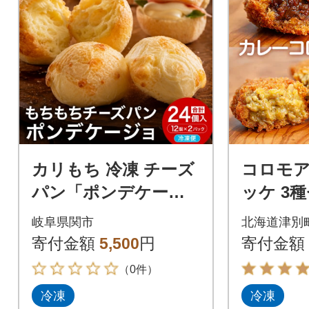
カリもち 冷凍 チーズ
コロモア
パン「ポンデケージ
ッケ 3
ョ」12個x2パック グ
マルコ食
岐阜県関市
北海道津別
ルテンフリー!
津別町
寄付金額
5,500
円
寄付金額
（0件）
冷凍
冷凍