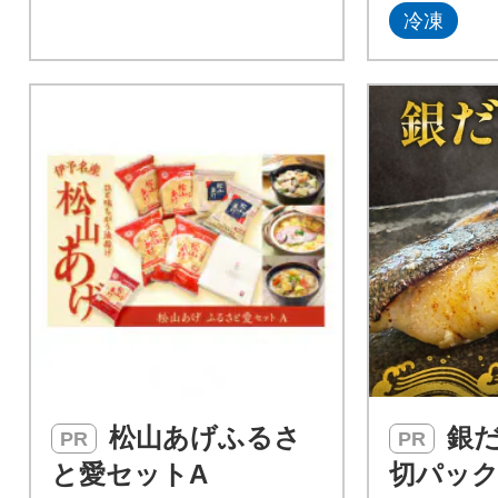
冷凍
松山あげふるさ
銀だら 西京漬 2
PR
PR
と愛セットA
切パック 