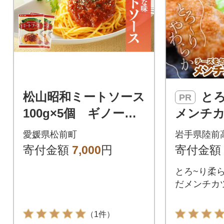
松山昭和ミートソース
とろ～り チーズ
PR
100g×5個 ギノーみ
メンチカツ
そ【GNM027】
ジューシ
愛媛県松前町
岩手県陸前
用 大容
寄付金額
7,000
円
寄付金額
高評価
とろ~り柔
だメンチカツ
（1件）