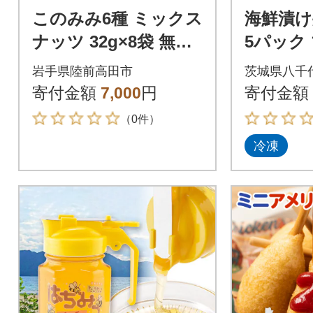
このみみ6種 ミックス
海鮮漬け
ナッツ 32g×8袋 無塩
5パック
無添加 素焼き 小分け
丼 海鮮 
岩手県陸前高田市
茨城県八千
個包装 ナッツ
ロ 鮃 
寄付金額
7,000
円
寄付金額
（0件）
冷凍