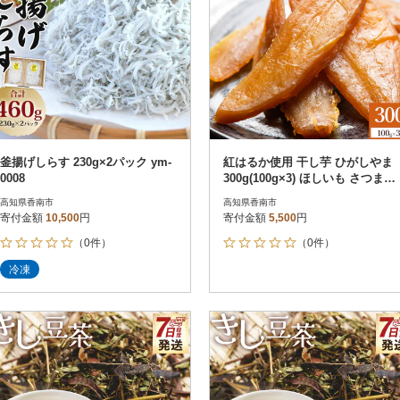
釜揚げしらす 230g×2パック ym-
紅はるか使用 干し芋 ひがしやま
0008
300g(100g×3) ほしいも さつまい
も at-0065
高知県香南市
高知県香南市
寄付金額
10,500
円
寄付金額
5,500
円
（0件）
（0件）
冷凍