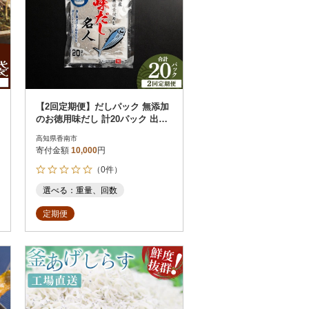
【2回定期便】だしパック 無添加
のお徳用味だし 計20パック 出汁
Wmk-0033
高知県香南市
寄付金額
10,000
円
（0件）
選べる：重量、回数
定期便