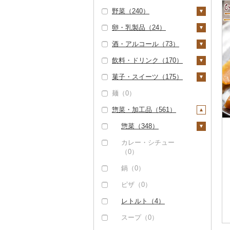
野菜（240）
豚肉（加工品）（6）
甘エビ（0）
いくら（0）
精米（15）
雑穀（1）
ぶどう・マスカット
（4）
卵・乳製品（24）
ハンバーグ（0）
鶏肉（8）
ボタンエビ（0）
うに（0）
無洗米（15）
餅（6）
いも（58）
巨峰（0）
いちご（6）
酒・アルコール（73）
もつ鍋（0）
鶏肉（精肉）（1）
鹿肉（0）
伊勢海老（9）
明太子・たらこ（0）
玄米（2）
その他穀物加工品
じゃがいも（0）
トマト（54）
卵（15）
（2）
ナガノパープル（0）
りんご（1）
飲料・ドリンク（170）
ハム（0）
ハム・ソーセージ
馬肉（0）
その他エビ（1）
その他魚卵（3）
金芽米（0）
さつまいも（50）
フルーツトマト（3
玉ねぎ（18）
チーズ（2）
ビール・発泡酒（0）
（0）
パン（28）
ピオーネ（0）
もも（1）
4）
菓子・スイーツ（175）
ソーセージ・ウインナ
羊肉・ラム肉（ジンギ
数の子（0）
貝（7）
ゆめぴりか（0）
その他いも（5）
ねぎ（6）
ヨーグルト（0）
日本酒（62）
水・ミネラルウォータ
ー（6）
唐揚げ（2）
スカン）（0）
デラウェア（0）
メロン（56）
ミニトマト（21）
ー（0）
麺（0）
からすみ（0）
帆立（ホタテ）（0）
うなぎ（268）
つや姫（0）
とうもろこし（15）
牛乳（11）
純米大吟醸（11）
焼酎（0）
ケーキ（37）
ベーコン・サラミ
中津からあげ（0）
鴨肉（0）
シャインマスカット
さくらんぼ（0）
その他トマト（15）
コーヒー・コーヒー豆
惣菜・加工品（561）
キャビア（0）
鮑（アワビ）（0）
鮮魚（247）
コシヒカリ（53）
根菜（46）
バター（2）
純米吟醸（22）
梅酒（0）
クッキー（15）
（0）
（0）
（3）
水炊き（0）
猪肉（0）
梨（0）
その他魚卵（3）
牡蠣（カキ）（6）
鮭・サーモン（0）
イカ・タコ（0）
はえぬき（0）
人参（5）
アスパラガス（6）
その他乳製品（17）
大吟醸（9）
泡盛（0）
焼き菓子（44）
惣菜（348）
その他豚肉（加工品）
その他ぶどう・マスカ
飲料（3）
茶（12）
地鶏（5）
その他肉・加工品
マンゴー（0）
（0）
ット（0）
あさり（0）
マグロ（108）
海苔・海藻（0）
さがびより（0）
大根（2）
豆（6）
吟醸（1）
ワイン（4）
プリン（3）
餃子（1）
カレー・シチュー
（5）
コーヒー豆（0）
飲料（5）
果汁飲料（72）
赤鶏さつま（0）
みかん・柑橘（218）
（0）
しじみ（0）
イワシ（27）
干物（37）
あきたこまち（0）
自然薯（0）
きのこ（12）
その他日本酒（38）
白ワイン（2）
ウイスキー（0）
ゼリー（5）
シュウマイ（0）
粉（0）
茶葉・ティーバッグ
りんごジュース（0）
紅茶（67）
その他鶏肉（4）
みかん（164）
すいか（27）
鍋（0）
（7）
サザエ（0）
カツオ（98）
ししゃも（0）
その他魚介・加工品
ひとめぼれ（0）
レンコン（0）
しいたけ（6）
その他野菜（112）
赤ワイン（1）
リキュール・洋酒
チョコレート（7）
コロッケ（0）
ドリップ（0）
みかんジュース（オレ
飲料（0）
その他飲料・ジュース
（421）
レモン（0）
キウイ（0）
（3）
ピザ（0）
静岡茶（0）
ンジジュース）（5
（47）
はまぐり（0）
金目鯛（0）
その他干物（37）
ミルキークィーン
にんにく・生姜（2
松茸（0）
山菜（0）
シャンパン・スパーク
カステラ（3）
その他惣菜（340）
茶葉・ティーバッグ
3）
しらす・ちりめん（3
（2）
不知火・デコポン
柿（カキ）（13）
8）
リングワイン（0）
甘酒（0）
レトルト（4）
足柄茶（0）
（64）
野菜ジュース（10）
その他貝（1）
クエ（0）
その他きのこ（0）
かぼちゃ（2）
アイス・ジェラート
3）
（0）
その他果汁飲料（3
ななつぼし（0）
ドライフルーツ（6）
その他根菜（6）
その他ワイン（1）
ノンアルコール（0）
（38）
スープ（0）
知覧茶（0）
炭酸飲料（0）
2）
くじら（0）
茄子（9）
かまぼこ・練り製品
せとか（3）