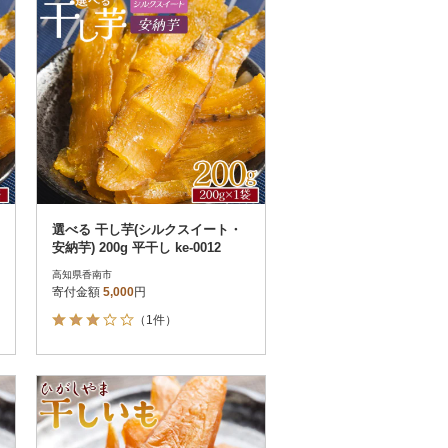
選べる 干し芋(シルクスイート・
安納芋) 200g 平干し ke-0012
高知県香南市
寄付金額
5,000
円
（1件）