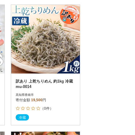
訳あり 上乾ちりめん 約1kg 冷蔵
mu-0014
高知県香南市
寄付金額
19,500
円
（0件）
冷蔵