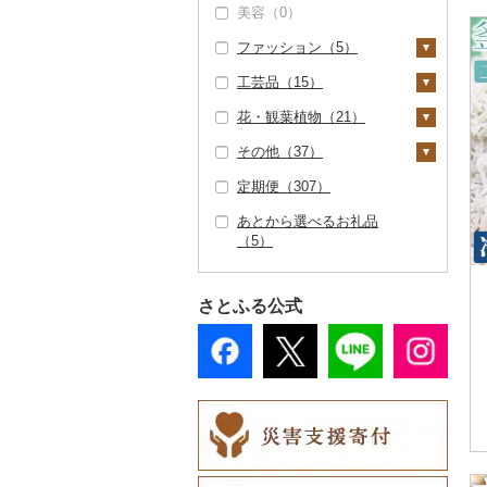
美容（0）
用券（0）
タンス（0）
寝具（3）
ゴルフ（0）
（紙券）（0）
食用油（0）
ファッション（5）
水族館（0）
机・テーブル（3）
布団（0）
タオル（0）
釣り（0）
その他旅行券（0）
はちみつ（5）
工芸品（15）
動物園（1）
椅子・チェア・ソファ
枕（2）
文房具・印鑑（6）
サイクリング（0）
鞄・バッグ（0）
ドレッシング（12）
（1）
花・観葉植物（21）
釣り（0）
毛布（0）
ボールペン（0）
食器（0）
アウトドア・キャンプ
洋服（1）
織物（0）
その他調味料（14）
その他家具・インテリ
（5）
その他（37）
ダイビング（0）
タオルケット（0）
ノート・ファイル
キッチン用品（13）
女性・レディース
和服（0）
陶器・漆器（0）
観葉植物・苗木（1
ア（37）
みりん（0）
（0）
その他スポーツ（0）
（1）
9）
定期便（307）
スキーチケット・リフ
その他寝具（1）
包丁（11）
日用品（110）
靴・履物（0）
その他装飾品・工芸品
地域サービス（7）
ケチャップ（0）
ト券（0）
印鑑（0）
男性・メンズ（1）
（15）
花（4）
あとから選べるお礼品
フライパン（0）
洗剤（0）
楽器・器材（0）
アクセサリー（4）
その他（30）
こしょう（0）
（5）
ゴルフプレー券（4
その他文房具（5）
子供・ベビー（0）
数珠（0）
胡蝶蘭（0）
盆栽・その他（17）
鍋（0）
トイレットペーパー
本・CD・DVD（0）
ペンダント・ネックレ
その他服飾小物（0）
1）
その他調味料（14）
（0）
その他洋服（0）
ス（1）
工芸品（12）
造花・プリザーブドフ
まな板（0）
おもちゃ・ぬいぐるみ
GDOふるさとゴルフ
花火大会チケット
ラワー（3）
さとふる公式
ティッシュ（0）
（2）
ピアス・イヤリング
播州そろばん（0）
プレークーポン（0）
（0）
土鍋（0）
（1）
その他花（1）
その他日用品（108）
ご当地キャラクター
美濃和紙（0）
その他のゴルフプレー
カタログギフト（0）
その他キッチン用品
（6）
真珠・パール（0）
券（0）
（1）
民芸品（0）
その他体験・チケット
ベビー用品（0）
その他アクセサリー
（26）
（2）
ペット用品（1）
防災グッズ（7）