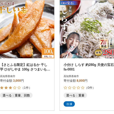
円
レビュー
レビュー
決済方法
解除
寄付金額
PayPay
発送種別
解除
クレジットカード決済
寄付金額
通常
Amazon Pay
冷蔵便
楽天ペイ
冷凍便
メルペイ
コンビニ支払い
ソフトバンクまとめて支払い
au PAY（auかんたん決済）
【さとふる限定】紅はるか 干し
小分け しらす 約280g 天使の宝石
d払い
芋 ひがしやま 100g さつまいもス
fa-0001
金融機関(Pay-easy決済)
イーツ 芋 菓子 at-0026
高知県香南市
高知県香南市
寄付金額
3,000
円
寄付金額
8,000
円
（1件）
（0件）
解除
結果を見る（
69
件
選べる：重量、回数
選べる：重量
冷凍