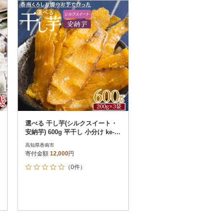
お届け時間帯指定可
発送される月指定可
件数順
90
評価順
120
が高い順
その他
解除
が低い順
さとふる限定のお礼品
定期便
さとふるアプリdeワンストップ申請
対象
選べる 干し芋(シルクスイート・
安納芋) 600g 平干し 小分け ke-00
14
高知県香南市
寄付金額
12,000
円
（0件）
）