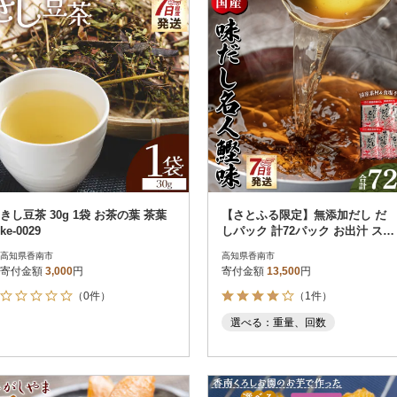
きし豆茶 30g 1袋 お茶の葉 茶葉
【さとふる限定】無添加だし だ
ke-0029
しパック 計72パック お出汁 スピ
ード発送 配送 mk-0001
高知県香南市
高知県香南市
寄付金額
3,000
円
寄付金額
13,500
円
（0件）
（1件）
選べる：重量、回数