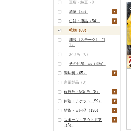
その他米（21）
干し柿（0）
その他果物（107）
その他酒（7）
その他洋菓子（37）
豆腐・納豆（0）
（6）
八女茶（0）
豆乳（0）
サバ（0）
レタス（0）
文旦（32）
干し芋（0）
びわ（4）
煎餅・おかき（17）
漬物（25）
その他魚介・加工品
その他茶（8）
その他飲料・ジュース
さんま（0）
その他野菜（83）
まどんな（0）
（381）
（42）
その他ドライフルーツ
ブルーベリー（2）
羊羹（1）
梅干（0）
缶詰・瓶詰（54）
鯛（0）
ポンカン（5）
（6）
パイナップル（1）
饅頭（3）
キムチ（0）
肉（0）
乾物（69）
のどぐろ（0）
その他柑橘（59）
栗（3）
大福（3）
その他漬物（22）
魚（1）
燻製（スモーク）（1
ふぐ（0）
1）
その他果物（90）
その他和菓子（51）
果物（0）
ブリ（9）
おせち（0）
ジャム（2）
ほっけ（0）
その他加工品（395）
その他缶詰・瓶詰（5
その他鮮魚（31）
調味料（65）
0）
家電製品（0）
砂糖（0）
旅行券・宿泊券（8）
塩（1）
体験・チケット（59）
醤油（3）
旅行券（8）
雑貨・日用品（195）
味噌（2）
JTBふるさと旅行クー
宿泊券（0）
PayPay商品券（0）
ポン（Eメール発行）
スポーツ・アウトドア
酢（8）
食事券（7）
家具・インテリア（4
（0）
（5）
3）
だし（37）
温泉・サウナ・スパ利
JTBふるさと旅行券