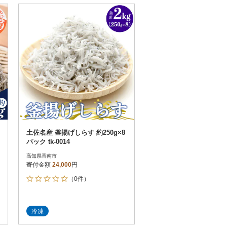
土佐名産 釜揚げしらす 約250g×8
パック tk-0014
高知県香南市
寄付金額
24,000
円
（0件）
冷凍