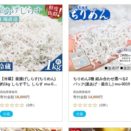
【冷蔵】釜揚げしらす(ちりめん)
ちりめん2種 組み合わせ選べる2
約1kg しらす干し しらす mu-000
パック(釜あげ・釜出し) mu-0019
8
高知県香南市
高知県香南市
寄付金額
18,000
円
寄付金額
14,000
円
（0件）
（0件）
冷蔵
冷蔵