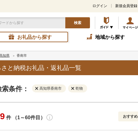
ログイン
新規会員登録
検索
お礼品から探す
地域から探す
高知県
香南市
るさと納税お礼品・返礼品一覧
検索条件：
高知県香南市
乾物
9
おすすめ
件 （1～60件目）
寄付金額
解除
地域
解除
おすすめ
円～
新着順