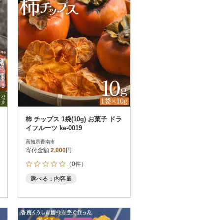
柿 チップス 1袋(10g) お菓子 ドラ
イフルーツ ke-0019
高知県香南市
寄付金額
2,000
円
（0件）
選べる：内容量