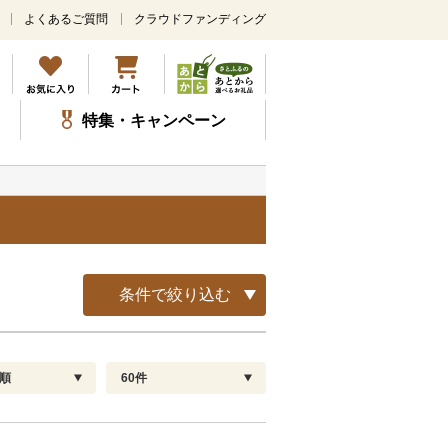
よくあるご質問
クラウドファンディング
メ
イ
ン
コ
ン
特集・キャンペーン
テ
ン
ツ
に
ス
キ
ッ
プ
条件で絞り込む
順
60件
配送指定
解除
順
30
お届け日時指定可
60