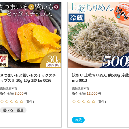
さつまいもと紫いものミックスチ
訳あり 上乾ちりめん 約500g 冷蔵
ップス 計30g 10g 3袋 ke-0026
mu-0013
高知県香南市
高知県香南市
寄付金額
3,000
円
寄付金額
12,000
円
（0件）
（0件）
選べる：重量
冷蔵