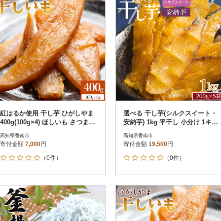
紅はるか使用 干し芋 ひがしやま
選べる 干し芋(シルクスイート・
400g(100g×4) ほしいも さつまい
安納芋) 1kg 平干し 小分け 1キロ
も at-0066
ke-0016
高知県香南市
高知県香南市
寄付金額
7,000
円
寄付金額
19,500
円
（0件）
（0件）