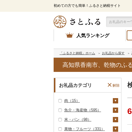
初めての方でも簡単！ふるさと納税サイト
人気ランキング
「ふるさと納税」ホーム
お礼品から探す
高知県香南市、乾物のふ
お礼品カテゴリ
解除
肉（15）
6
魚介・海産物（595）
牛肉（精肉）（0）
米・パン（98）
牛肉（加工品）（0）
カニ（0）
果物・フルーツ（331）
豚肉（精肉）（0）
エビ（10）
米（63）