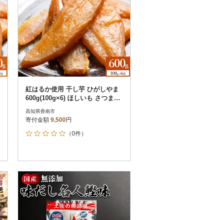
紅はるか使用 干し芋 ひがしやま
600g(100g×6) ほしいも さつまい
も at-0068
高知県香南市
寄付金額
9,500
円
（0件）