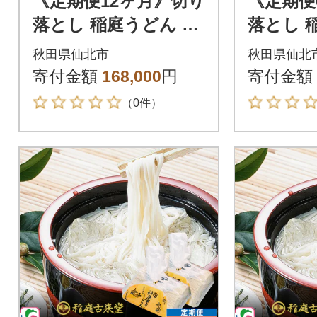
《定期便12ヶ月》切り
《定期便
落とし 稲庭うどん 中
落とし 
800g×4を12回|02_ikd
800g×6を
秋田県仙北市
秋田県仙北
-210412
210606
寄付金額
168,000
円
寄付金額
（0件）