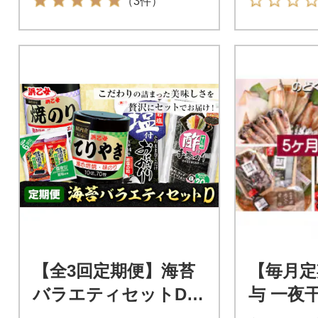
（3件）
【全3回定期便】海苔
【毎月定
バラエティセットD
与 一夜
《お申込み月の翌月か
身・山海