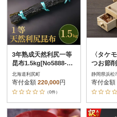
3年熟成天然利尻一等
〈タケ
昆布1.5kg[No5888-05
つお節
76]
ット」
北海道利尻町
静岡県浜松
寄付金額
220,000
円
寄付金額
（0件）