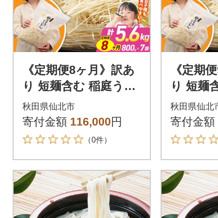
《定期便8ヶ月》訳あ
《定期便
り 短麺含む 稲庭うど
り 短麺
ん 800g×7を8回|02_ik
ん 800g
秋田県仙北市
秋田県仙北
d-110708
d-11070
寄付金額
116,000
円
寄付金額
（0件）