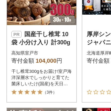
国産干し椎茸 10
厚岸シ
PR
袋 小分け入り 計300g
ジャパ
キー小寒
高知県室戸市
北海道厚岸
種・ス
寄付金額
104,000
円
寄付金額
セット
干し椎茸300gをお届け!室戸海
洋深層水でしっかりと育てた
菌床しいたけ(国産)を天日干
しにした干し椎茸(シイタケ)
（3件）
です。30g×10袋の小分けセッ
トでお届けします。