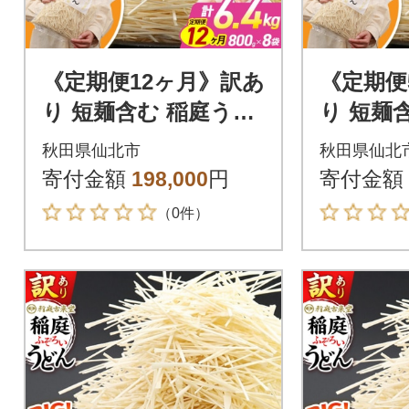
《定期便12ヶ月》訳あ
《定期便
り 短麺含む 稲庭うど
り 短麺
ん 800g×8を12回|02_i
ん 800g
秋田県仙北市
秋田県仙北
kd-110812
kd-1112
寄付金額
198,000
円
寄付金額
（0件）