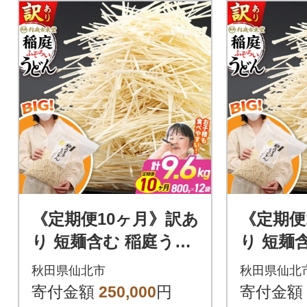
《定期便10ヶ月》訳あ
《定期便
り 短麺含む 稲庭うど
り 短麺
ん 800g×12を10回|02
ん 800g
秋田県仙北市
秋田県仙北
_ikd-111210
_ikd-111
寄付金額
250,000
円
寄付金額