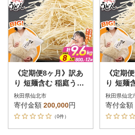
《定期便8ヶ月》訳あ
《定期便
り 短麺含む 稲庭うど
り 短麺
ん 800g×12を8回|02_i
ん 800g
秋田県仙北市
秋田県仙北
kd-111208
kd-1112
寄付金額
200,000
円
寄付金額
（0件）