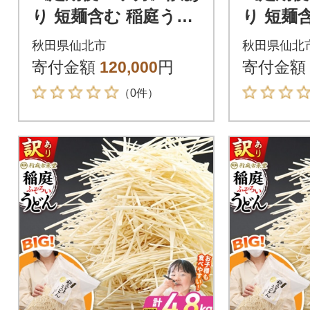
り 短麺含む 稲庭うど
り 短麺
ん 800g×6を10回|02_i
ん 800g
秋田県仙北市
秋田県仙北
kd-110610
kd-1106
寄付金額
120,000
円
寄付金額
（0件）