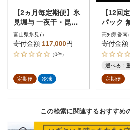
【2ヵ月毎定期便】氷
【12回
見堀与 一夜干・昆布
パック 
〆刺身・山海の幸詰合
用味だし
富山県氷見市
高知県香南
＜氷見ぶり・蛍いか・
出汁 Wmk
寄付金額
117,000
円
寄付金額
のどぐろ入＞全5回
（0件）
選べる：
定期便
冷凍
定期便
この検索に関連するおすすめ