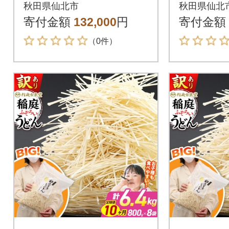
ん 800g×8を8回|02_ik
ん 800g
秋田県仙北市
秋田県仙北
d-110808
d-11080
寄付金額
132,000
円
寄付金額
（0件）