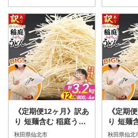
《定期便12ヶ月》訳あ
《定期便
り 短麺含む 稲庭うど
り 短麺
ん 800g×4を12回|02_i
ん 800g
秋田県仙北市
秋田県仙北