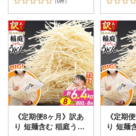
（0件）
《定期便8ヶ月》訳あ
《定期便
り 短麺含む 稲庭うど
り 短麺