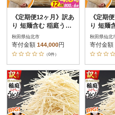
《定期便12ヶ月》訳あ
《定期便
り 短麺含む 稲庭うど
り 短麺
ん 800g×6を12回|02_i
ん 800g
秋田県仙北市
秋田県仙北
kd-110612
d-11070
寄付金額
144,000
円
寄付金額
（0件）