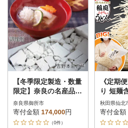
【冬季限定製造・数量
《定期便
限定】奈良の名産品
り 短麺
「吉野本葛・古稀」5k
ん 800g
奈良県御所市
秋田県仙北
gで葛料理を楽しみま
kd-1104
寄付金額
174,000
円
寄付金額
しょう
（0件）