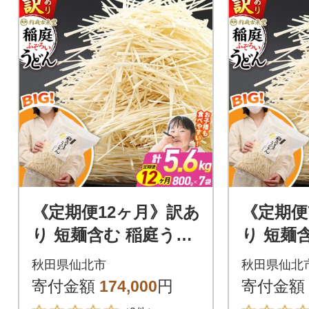
《定期便12ヶ月》訳あ
《定期便
り 短麺含む 稲庭うど
り 短麺
ん 800g×7を12回|02_i
ん 800g
秋田県仙北市
秋田県仙北
kd-110712
d-11080
寄付金額
174,000
円
寄付金額