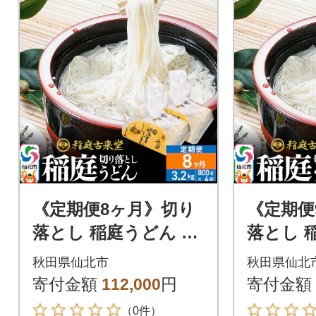
《定期便8ヶ月》切り
《定期便
落とし 稲庭うどん 中
落とし 
800g×4を8回|02_ikd-
800g×4を
秋田県仙北市
秋田県仙北
210408
210409
寄付金額
112,000
円
寄付金額
（0件）