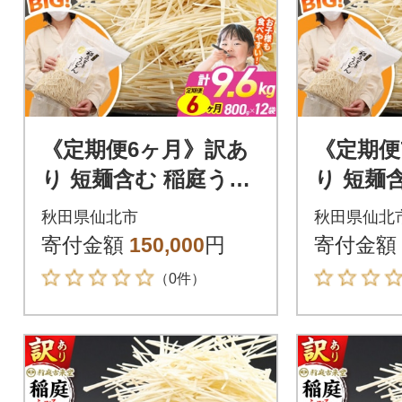
《定期便6ヶ月》訳あ
《定期便
り 短麺含む 稲庭うど
り 短麺
ん 800g×12を6回|02_i
ん 800g
秋田県仙北市
秋田県仙北
kd-111206
kd-1112
寄付金額
150,000
円
寄付金額
（0件）