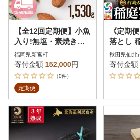
【全12回定期便】小魚
《定期便
入り!無塩・素焼きの
落とし 
ミックスナッツ1,530
800g×10
福岡県新宮町
秋田県仙北
g×12ヶ月.JEB007
d-21101
寄付金額
152,000
円
寄付金額
（0件）
定期便