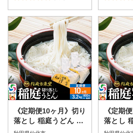
《定期便10ヶ月》切り
《定期便
落とし 稲庭うどん 中
落とし 
800g×4を10回|02_ikd
800g×4を