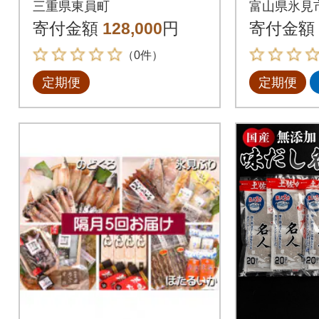
三重県東員町
富山県氷見
ら出荷開始》
見ぶり
寄付金額
128,000
円
寄付金額
どぐろ入
（0件）
定期便
定期便