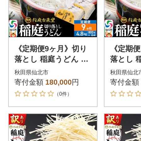
《定期便9ヶ月》切り
《定期便
落とし 稲庭うどん 中
落とし 
800g×6を9回|02_ikd-
800g×6を
秋田県仙北市
秋田県仙北
210609
-210610
寄付金額
180,000
円
寄付金額
（0件）