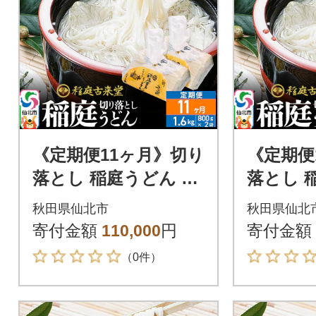
《定期便11ヶ月》切り
《定期便
落とし 稲庭うどん 中
落とし 
800g×2を11回|02_ikd
800g×2を
秋田県仙北市
秋田県仙北
-210211
-210212
寄付金額
110,000
円
寄付金額
（0件）