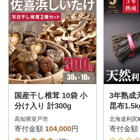
国産干し椎茸 10袋 小
3年熟成
分け入り 計300g
昆布1.5kg
75]
高知県室戸市
北海道利尻
寄付金額
104,000
円
寄付金額