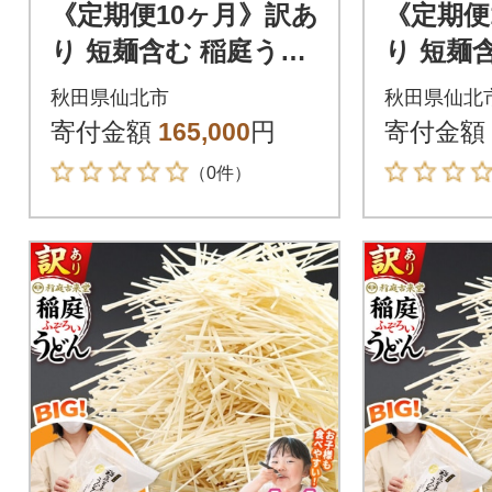
《定期便10ヶ月》訳あ
《定期便
り 短麺含む 稲庭うど
り 短麺
ん 800g×8を10回|02_i
ん 800g
秋田県仙北市
秋田県仙北
kd-110810
kd-1108
寄付金額
165,000
円
寄付金額
（0件）