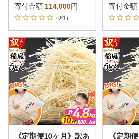
kd-110412
d-11060
寄付金額
114,000
円
寄付金額
（0件）
《定期便10ヶ月》訳あ
《定期便