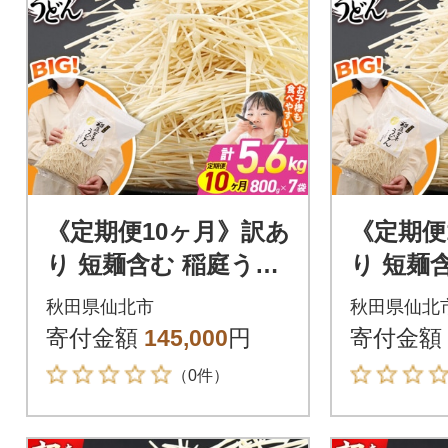
《定期便10ヶ月》訳あ
《定期便
り 短麺含む 稲庭うど
り 短麺
ん 800g×7を10回|02_i
ん 800g
秋田県仙北市
秋田県仙北
kd-110710
kd-1107
寄付金額
145,000
円
寄付金額
（0件）