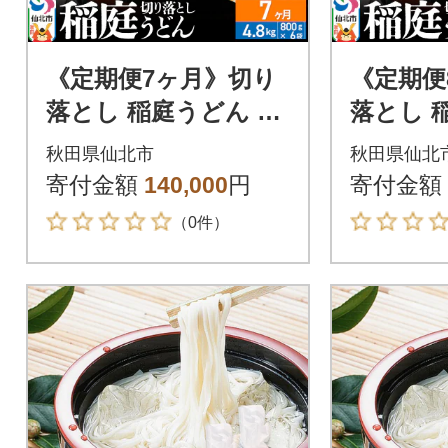
《定期便7ヶ月》切り
《定期便
落とし 稲庭うどん 中
落とし 
800g×6を7回|02_ikd-
800g×6を
秋田県仙北市
秋田県仙北
210607
210608
寄付金額
140,000
円
寄付金額
（0件）