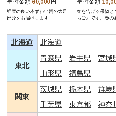
寄付金額
60,000
円
寄付金額
10,0
鮮度の良い本ずわい蟹の太足
春を告げる果物と
部分をお届けします。
ちご』です。春の
ックをご用意いた
北海道
北海道
青森県
岩手県
宮城
東北
山形県
福島県
茨城県
栃木県
群馬
関東
千葉県
東京都
神奈