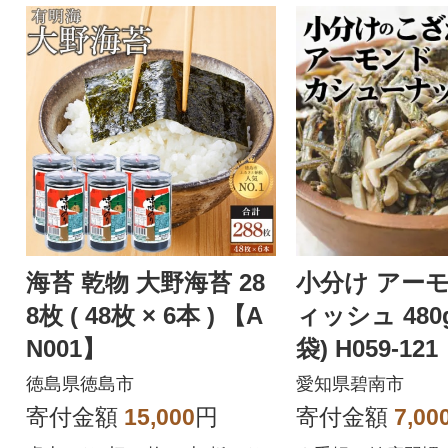
海苔 乾物 大野海苔 28
小分け アー
8枚 ( 48枚 × 6本 ) 【A
ィッシュ 480g(16g×30
N001】
袋) H059-121
徳島県徳島市
愛知県碧南市
寄付金額
15,000
円
寄付金額
7,00