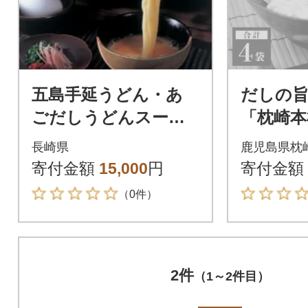
五島手延うどん・あ
だしの旨
ごだしうどんスー
「枕崎本
プ・うどんすくいセ
どん」 
長崎県
鹿児島県枕
ット (A31)
お節 かつ
寄付金額
15,000
円
寄付金額
（0件）
2件
（1～2件目）