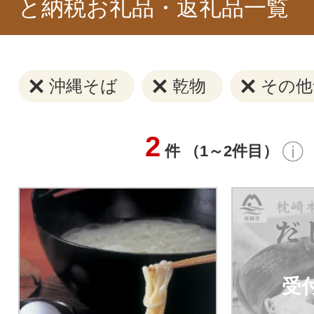
と納税お礼品・返礼品一覧
沖縄そば
乾物
その他
2
件 （1～2件目）
受