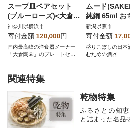
スープ皿ペアセット
ムード(SAKE
(ブルーローズ)<大倉陶
純銅 65ml 
園>
グラス 受け皿
神奈川県横浜市
新潟県燕市
寄付金額
120,000
円
寄付金額
17,0
国内最高峰の洋食器メーカー
盛りこぼしの日本
「大倉陶園」のプレートセッ
むための酒器
ト
関連特集
乾物特集
ふるさとの知恵
と詰まった名品