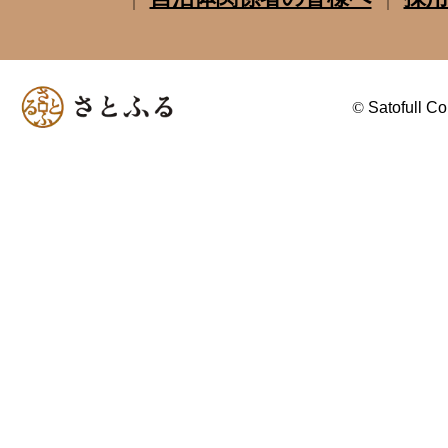
©
Satofull Co.