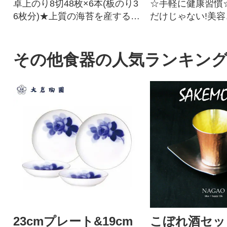
卓上のり8切48枚×6本(板のり3
☆手軽に健康習慣
6枚分)★上質の海苔を産するこ
だけじゃない!美
とで知られる有明海、その中
オススメなアーモ
でも優良な浜の上級品だけを
シュ!
厳選いたしました。
その他食器の人気ランキン
23cmプレート&19cm
こぼれ酒セッ