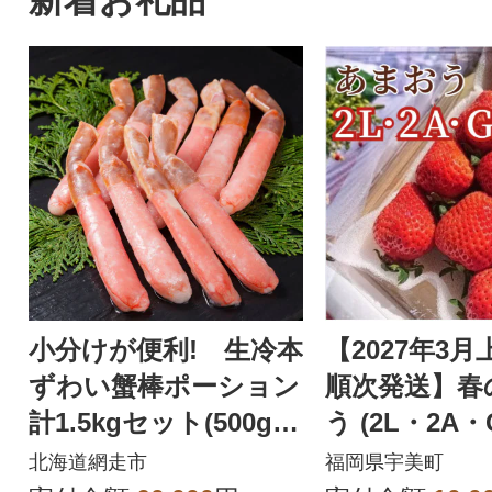
小分けが便利! 生冷本
【2027年3
ずわい蟹棒ポーション
順次発送】春
計1.5kgセット(500g×3
う (2L・2A・
袋)
パック) (宇美
北海道網走市
福岡県宇美町