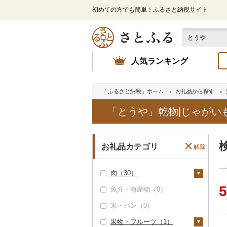
初めての方でも簡単！ふるさと納税サイト
人気ランキング
「ふるさと納税」ホーム
お礼品から探す
「とうや」乾物|じゃがい
お礼品カテゴリ
解除
肉（30）
5
魚介・海産物（0）
牛肉（精肉）（0）
米・パン（0）
牛肉（加工品）（0）
果物・フルーツ（1）
豚肉（精肉）（0）