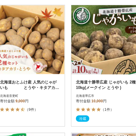
北海道おとふけ産 人気のじゃが
北海道十勝帯広産 じゃがいも 2種
いも とうや・キタアカリ
10kg(メークイン とうや )
2種セット 合計9kg 【B73】
北海道音更町
北海道帯広市
寄付金額
9,000
円
寄付金額
10,000
円
（9件）
（1件）
冷蔵