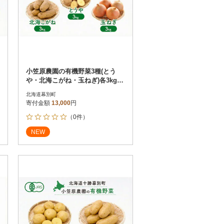
小笠原農園の有機野菜3種(とう
や・北海こがね・玉ねぎ)各3kg
《秋出荷先行予約》[53690949]
北海道幕別町
寄付金額
13,000
円
（0件）
NEW