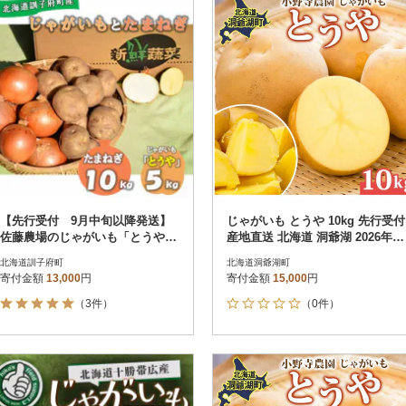
【先行受付 9月中旬以降発送】
じゃがいも とうや 10kg 先行受付
佐藤農場のじゃがいも「とうや」
産地直送 北海道 洞爺湖 2026年9
5kgと玉葱10kgセット
月下旬より順次発送
北海道訓子府町
北海道洞爺湖町
寄付金額
13,000
円
寄付金額
15,000
円
（3件）
（0件）