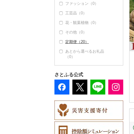
ファッション（0）
タオル（0）
工芸品（0）
文房具・印鑑（0）
花・観葉植物（0）
食器（6）
その他（0）
グラス・カップ（0）
キッチン用品（0）
定期便（20）
タンブラー（0）
日用品（0）
あとから選べるお礼品
箸（0）
楽器・器材（0）
（0）
スプーン・フォーク・
本・CD・DVD（0）
ナイフ（0）
おもちゃ・ぬいぐるみ
さとふる公式
皿・椀（0）
（0）
弁当箱（0）
ご当地キャラクター
（0）
その他食器（0）
ベビー用品（0）
ペット用品（0）
防災グッズ（0）
その他雑貨（0）