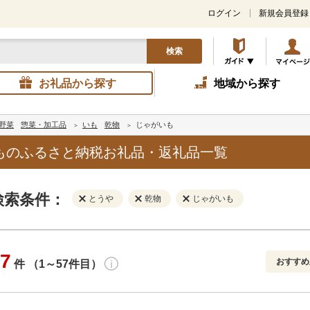
ログイン
新規会員登録
検索
お礼品から探す
地域から探す
野菜
惣菜・加工品
いも
乾物
じゃがいも
ものふるさと納税お礼品・返礼品一覧
検索条件：
とうや
乾物
じゃがいも
7
おすすめ
件 （1～57件目）
寄付金額
解除
地域
解除
おすすめ
円～
新着順