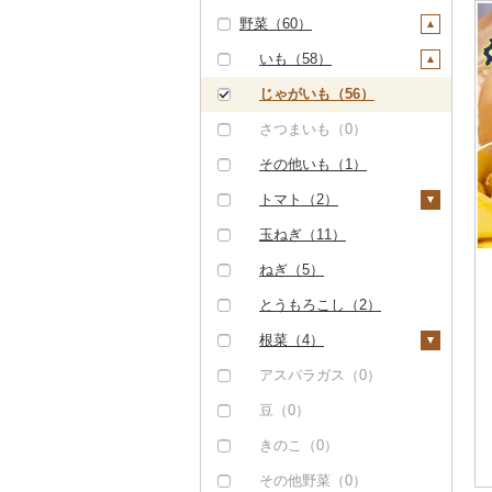
野菜（60）
豚肉（加工品）（0）
ぶどう・マスカット
（0）
鶏肉（0）
いも（58）
いちご（0）
鹿肉（0）
じゃがいも（56）
りんご（0）
馬肉（0）
さつまいも（0）
もも（0）
羊肉・ラム肉（ジンギ
その他いも（1）
スカン）（0）
メロン（1）
トマト（2）
鴨肉（0）
さくらんぼ（0）
フルーツトマト（0）
玉ねぎ（11）
猪肉（0）
梨（0）
ミニトマト（2）
ねぎ（5）
その他肉・加工品（3
マンゴー（0）
その他トマト（0）
とうもろこし（2）
0）
みかん・柑橘（0）
根菜（4）
すいか（0）
人参（3）
アスパラガス（0）
キウイ（0）
大根（0）
豆（0）
柿（カキ）（0）
自然薯（0）
きのこ（0）
ドライフルーツ（0）
レンコン（0）
その他野菜（0）