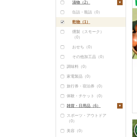
煎餅・おかき（0）
漬物（2）
その他飲料・ジュース
（5）
羊羹（0）
梅干（0）
缶詰・瓶詰（0）
饅頭（0）
キムチ（0）
乾物（1）
大福（0）
その他漬物（2）
燻製（スモーク）
（0）
その他和菓子（1）
おせち（0）
その他加工品（0）
調味料（0）
家電製品（0）
旅行券・宿泊券（0）
体験・チケット（0）
雑貨・日用品（6）
スポーツ・アウトドア
家具・インテリア
（0）
（0）
美容（0）
寝具（0）