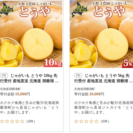
円
レビュー
レビュー
決済方法
解除
寄付金額
PayPay
発送種別
解除
クレジットカード決済
寄付金額
通常
Amazon Pay
冷蔵便
楽天ペイ
冷凍便
メルペイ
コンビニ支払い
ソフトバンクまとめて支払い
au PAY（auかんたん決済）
じゃがいも とうや 10kg 先
じゃがいも とうや 5kg 先
PR
PR
d払い
行受付 産地直送 北海道 洞爺湖 2
行受付 産地直送 北海道 洞爺湖 2
金融機関(Pay-easy決済)
026年9月下旬より順次発送
026年9月下旬以降発送予定
北海道洞爺湖町
北海道洞爺湖町
寄付金額
15,000
円
寄付金額
10,000
円
ホクホク食感と甘みが魅力!北海道洞
ホクホク食感と甘みが魅力!北海道洞
解除
結果を見る（
57
件
爺湖町から直送じゃがいも「とう
爺湖町から直送ジャガイモ「とう
や」お届けします。
や」お届けします。
（0件）
（0件）