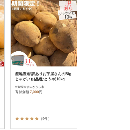
お届け時間帯指定可
発送される月指定可
件数順
90
評価順
120
が高い順
その他
解除
が低い順
さとふる限定のお礼品
定期便
さとふるアプリdeワンストップ申請
対象
産地直送!訳ありお芋屋さんのBig
じゃがいも(品種:とうや)10kg
茨城県かすみがうら市
寄付金額
7,000
円
）
（9件）