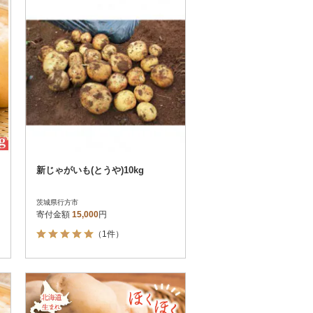
新じゃがいも(とうや)10kg
茨城県行方市
寄付金額
15,000
円
（1件）