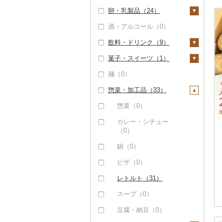
その他果物（0）
卵・乳製品（24）
にんにく・生姜（0）
酒・アルコール（0）
その他根菜（1）
卵（24）
飲料・ドリンク（9）
チーズ（0）
菓子・スイーツ（1）
ヨーグルト（0）
水・ミネラルウォータ
ー（0）
麺（0）
牛乳（0）
ケーキ（0）
コーヒー・コーヒー豆
惣菜・加工品（33）
バター（0）
クッキー（0）
（0）
その他乳製品（0）
焼き菓子（1）
惣菜（0）
茶（0）
プリン（0）
カレー・シチュー
果汁飲料（6）
（0）
ゼリー（0）
りんごジュース（0）
紅茶（0）
鍋（0）
チョコレート（0）
みかんジュース（オレ
その他飲料・ジュース
ピザ（0）
ンジジュース）（0）
（6）
カステラ（0）
レトルト（31）
その他果汁飲料（6）
野菜ジュース（0）
アイス・ジェラート
（0）
スープ（0）
炭酸飲料（1）
その他洋菓子（0）
豆腐・納豆（0）
豆乳（0）