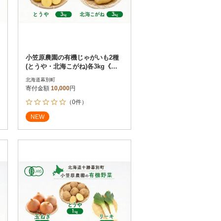
小笠原農園の有機じゃがいも2種
(とうや・北海こがね)各3kg《秋
出荷先行予約》[53691400]
北海道幕別町
寄付金額
10,000
円
（0件）
NEW