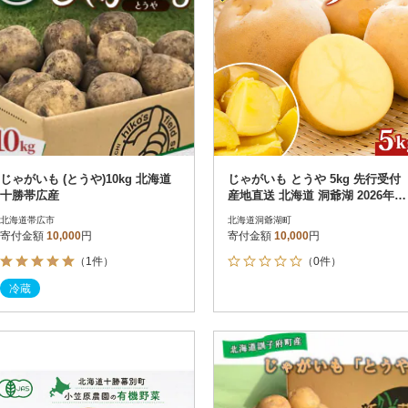
じゃがいも (とうや)10kg 北海道
じゃがいも とうや 5kg 先行受付
十勝帯広産
産地直送 北海道 洞爺湖 2026年9
月下旬以降発送予定
北海道帯広市
北海道洞爺湖町
寄付金額
10,000
円
寄付金額
10,000
円
（1件）
（0件）
冷蔵