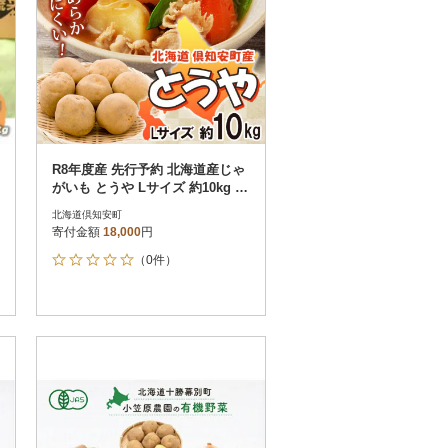
R8年度産 先行予約 北海道産じゃ
がいも とうや Lサイズ 約10kg 馬
鈴薯 北海道倶知安町
北海道倶知安町
寄付金額
18,000
円
（0件）