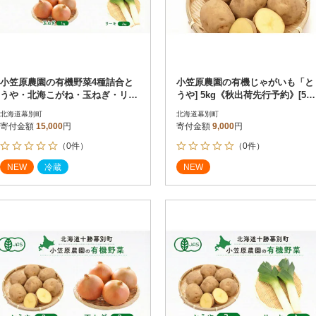
小笠原農園の有機野菜4種詰合と
小笠原農園の有機じゃがいも「と
うや・北海こがね・玉ねぎ・リー
うや] 5kg《秋出荷先行予約》[536
キ《秋出荷先行予約》[53690960]
91396]
北海道幕別町
北海道幕別町
寄付金額
15,000
円
寄付金額
9,000
円
（0件）
（0件）
NEW
冷蔵
NEW