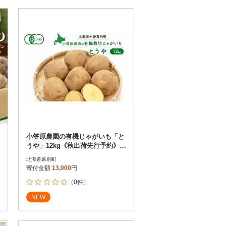
小笠原農園の有機じゃがいも「と
うや」12kg《秋出荷先行予約》[5
3690933]
北海道幕別町
寄付金額
13,000
円
（0件）
NEW