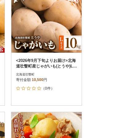
<2026年9月下旬よりお届け>北海
道壮瞥町産じゃがいも(とうや)Lサ
イズ10kg SBTN005
北海道壮瞥町
寄付金額
10,500
円
（0件）