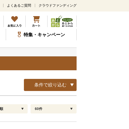
よくあるご質問
クラウドファンディング
メ
イ
ン
コ
ン
特集・キャンペーン
テ
ン
ツ
に
ス
キ
ッ
プ
条件で絞り込む
順
60件
配送指定
解除
順
30
お届け日時指定可
60