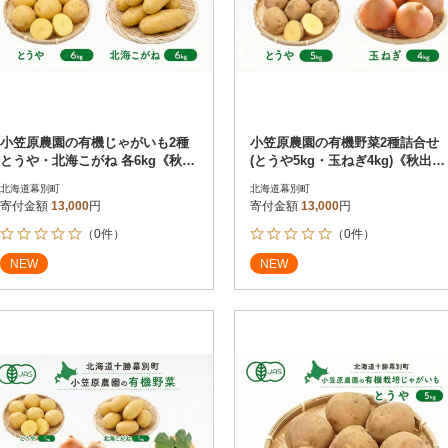
小笠原農園の有機じゃがいも2種
小笠原農園の有機野菜2種詰合せ
とうや・北海こがね 各6kg《秋出
(とうや5kg・玉ねぎ4kg)《秋出荷
荷先行予約》[53690938]
先行予約》[53690940]
北海道幕別町
北海道幕別町
寄付金額
13,000
円
寄付金額
13,000
円
（0件）
（0件）
NEW
NEW