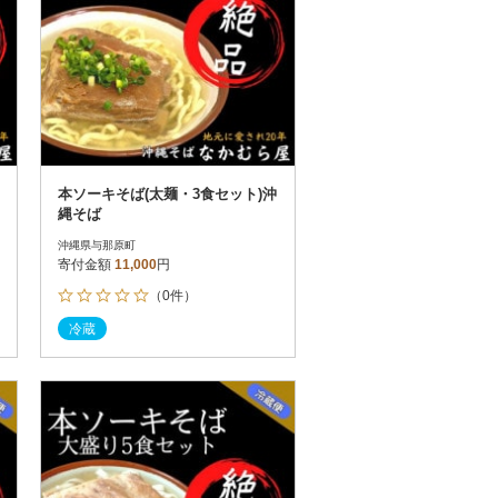
本ソーキそば(太麺・3食セット)沖
縄そば
沖縄県与那原町
寄付金額
11,000
円
（0件）
冷蔵