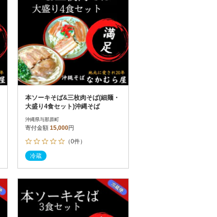
本ソーキそば&三枚肉そば(細麺・
大盛り4食セット)沖縄そば
沖縄県与那原町
寄付金額
15,000
円
（0件）
冷蔵