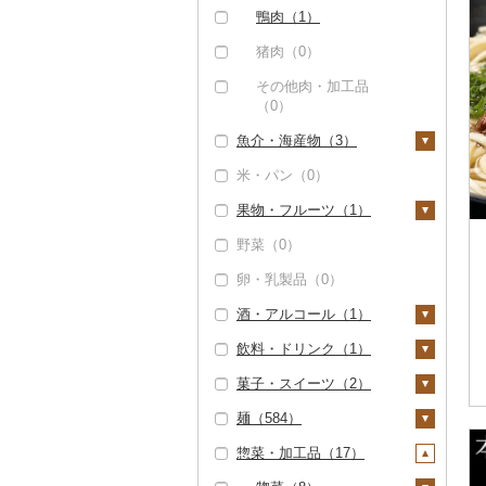
鴨肉（1）
猪肉（0）
その他肉・加工品
（0）
魚介・海産物（3）
米・パン（0）
カニ（0）
果物・フルーツ（1）
エビ（1）
野菜（0）
甘エビ（0）
いくら（0）
ぶどう・マスカット
（0）
卵・乳製品（0）
ボタンエビ（0）
うに（0）
いちご（0）
酒・アルコール（1）
伊勢海老（0）
明太子・たらこ（1）
りんご（0）
飲料・ドリンク（1）
その他エビ（1）
明太子（1）
その他魚卵（0）
ビール・発泡酒（1）
もも（0）
菓子・スイーツ（2）
たらこ（0）
貝（0）
ビール（0）
日本酒（0）
水・ミネラルウォータ
メロン（0）
ー（0）
麺（584）
うなぎ（0）
発泡酒（0）
焼酎（0）
ケーキ（0）
さくらんぼ（0）
コーヒー・コーヒー豆
惣菜・加工品（17）
鮮魚（0）
地ビール・クラフトビ
梅酒（0）
クッキー（0）
ラーメン（3）
（0）
梨（0）
ール（0）