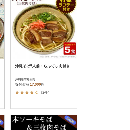
沖縄そば5人前・らふてぃ肉付き
沖縄県与那原町
寄付金額
17,000
円
（2件）