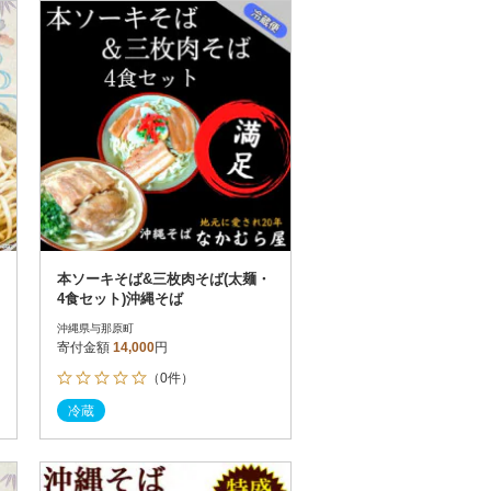
お届け時間帯指定可
発送される月指定可
件数順
90
評価順
120
が高い順
その他
解除
が低い順
さとふる限定のお礼品
定期便
さとふるアプリdeワンストップ申請
対象
本ソーキそば&三枚肉そば(太麺・
4食セット)沖縄そば
沖縄県与那原町
寄付金額
14,000
円
（0件）
）
冷蔵