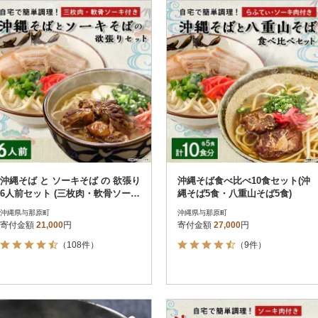
円
レビュー
レビュー
決済方法
解除
寄付金額
PayPay
発送種別
解除
クレジットカード決済
寄付金額
通常
Amazon Pay
冷蔵便
楽天ペイ
冷凍便
メルペイ
コンビニ支払い
ソフトバンクまとめて支払い
au PAY（auかんたん決済）
沖縄そば と ソーキそば の 欲張り
沖縄そば食べ比べ10食セット(沖
d払い
6人前セット (三枚肉・軟骨ソーキ
縄そば5食・八重山そば5食)
金融機関(Pay-easy決済)
付き) 沖縄 の味をご自宅で!
沖縄県与那原町
沖縄県与那原町
寄付金額
21,000
円
寄付金額
27,000
円
（108件）
（9件）
解除
結果を見る（
51
件