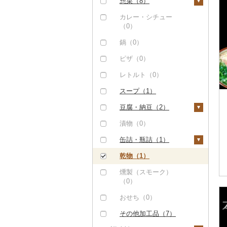
イカ・タコ（0）
泡盛（0）
焼き菓子（0）
うどん（108）
惣菜（8）
茶（0）
マンゴー（1）
海苔・海藻（1）
ワイン（0）
プリン（0）
そば（262）
餃子（5）
カレー・シチュー
果汁飲料（1）
みかん・柑橘（0）
（0）
海苔（0）
干物（0）
ウイスキー（0）
ゼリー（0）
パスタ（0）
シュウマイ（0）
りんごジュース（0）
紅茶（0）
すいか（0）
鍋（0）
わかめ（0）
その他魚介・加工品
リキュール・洋酒
チョコレート（0）
ひやむぎ（4）
コロッケ（0）
みかんジュース（オレ
その他飲料・ジュース
（1）
キウイ（0）
（0）
ピザ（0）
ンジジュース）（0）
（0）
ひじき（0）
カステラ（0）
そうめん（4）
その他惣菜（3）
しらす・ちりめん
柿（カキ）（0）
甘酒（0）
レトルト（0）
その他果汁飲料（1）
その他海苔・海藻
アイス・ジェラート
その他麺（230）
（0）
（1）
ドライフルーツ（0）
ノンアルコール（0）
（0）
スープ（1）
かまぼこ・練り製品
その他果物（1）
その他酒（0）
その他洋菓子（2）
豆腐・納豆（2）
（0）
びわ（0）
煎餅・おかき（0）
豆腐（2）
漬物（0）
その他魚介・加工品
（1）
ブルーベリー（0）
羊羹（0）
納豆（0）
缶詰・瓶詰（1）
パイナップル（1）
饅頭（0）
肉（0）
乾物（1）
栗（0）
大福（0）
魚（0）
燻製（スモーク）
（0）
その他果物（0）
その他和菓子（0）
果物（0）
おせち（0）
ジャム（0）
その他加工品（7）
その他缶詰・瓶詰