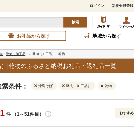
ログイン
新規会員登録
検索
お礼品から探す
地域から探す
肉
惣菜・加工品
豚肉（加工品）
乾物
）|乾物のふるさと納税お礼品・返礼品一覧
検索条件：
沖縄そば
豚肉（加工品）
乾物
1
おすすめ
件 （1～51件目）
寄付金額
解除
地域
解除
おすすめ
円～
新着順