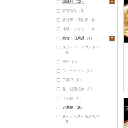
調味料（12）
（1）
家電製品（0）
砂糖（0）
旅行券・宿泊券（0）
塩（0）
体験・チケット（0）
醤油（1）
雑貨・日用品（1）
味噌（0）
スポーツ・アウトドア
酢（0）
家具・インテリア
（0）
（0）
だし（5）
美容（0）
寝具（0）
食用油（1）
ファッション（0）
タオル（0）
えごま油（0）
はちみつ（0）
工芸品（0）
文房具・印鑑（0）
オリーブオイル（0）
ドレッシング（0）
花・観葉植物（0）
食器（1）
ごま油（0）
その他調味料（8）
その他（0）
グラス・カップ（0）
キッチン用品（0）
その他食用油（1）
みりん（0）
定期便（18）
タンブラー（0）
日用品（0）
ケチャップ（0）
あとから選べるお礼品
箸（0）
楽器・器材（0）
こしょう（1）
（0）
スプーン・フォーク・
本・CD・DVD（0）