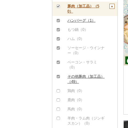
ステーキ（0）
豚肉（加工品）（5
0）
すき焼き（0）
ハンバーグ（1）
しゃぶしゃぶ（1）
もつ鍋（0）
焼肉（0）
ハム（0）
アグー豚（0）
ソーセージ・ウインナ
その他豚肉（精肉）
ー（0）
（1）
ベーコン・サラミ
（0）
その他豚肉（加工品）
（49）
鶏肉（0）
鹿肉（0）
馬肉（0）
羊肉・ラム肉（ジンギ
スカン）（0）