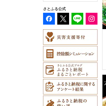
その他調味料（8）
ナイフ（0）
おもちゃ・ぬいぐるみ
さとふる公式
皿・椀（0）
（0）
弁当箱（0）
ご当地キャラクター
（0）
その他食器（1）
ベビー用品（0）
ペット用品（0）
防災グッズ（0）
その他雑貨（0）