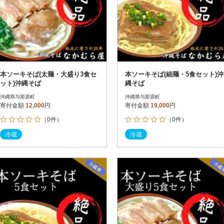
本ソーキそば(太麺・大盛り3食セ
本ソーキそば(細麺・5食セット)沖
ット)沖縄そば
縄そば
沖縄県与那原町
沖縄県与那原町
寄付金額
12,000
円
寄付金額
19,000
円
（0件）
（0件）
冷蔵
冷蔵