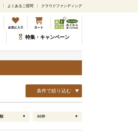
よくあるご質問
クラウドファンディング
メ
イ
ン
コ
ン
特集・キャンペーン
テ
ン
ツ
に
ス
キ
ッ
プ
条件で絞り込む
順
60件
配送指定
解除
順
30
お届け日時指定可
60