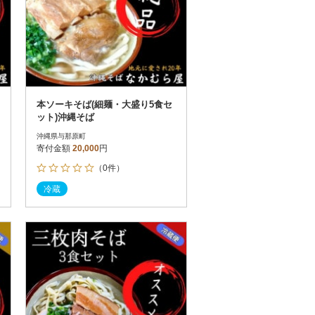
本ソーキそば(細麺・大盛り5食セ
ット)沖縄そば
沖縄県与那原町
寄付金額
20,000
円
（0件）
冷蔵