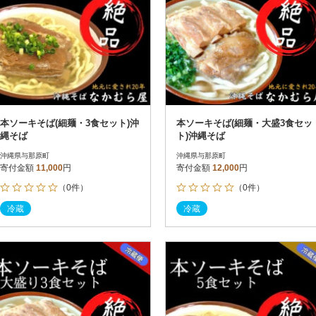
本ソーキそば(細麺・3食セット)沖
本ソーキそば(細麺・大盛3食セッ
縄そば
ト)沖縄そば
沖縄県与那原町
沖縄県与那原町
寄付金額
11,000
円
寄付金額
12,000
円
（0件）
（0件）
冷蔵
冷蔵