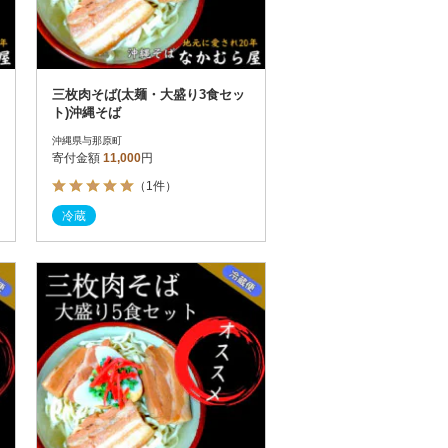
三枚肉そば(太麺・大盛り3食セッ
ト)沖縄そば
沖縄県与那原町
寄付金額
11,000
円
（1件）
冷蔵