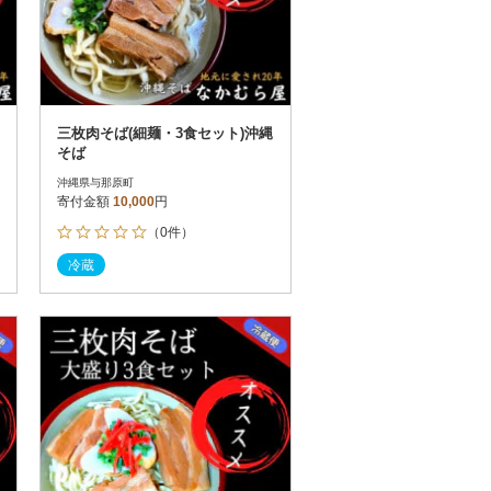
三枚肉そば(細麺・3食セット)沖縄
そば
沖縄県与那原町
寄付金額
10,000
円
（0件）
冷蔵