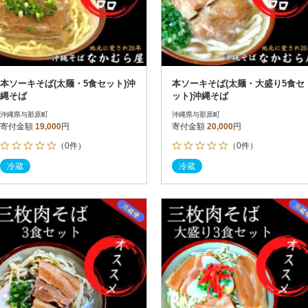
本ソーキそば(太麺・5食セット)沖
本ソーキそば(太麺・大盛り5食セ
縄そば
ット)沖縄そば
沖縄県与那原町
沖縄県与那原町
寄付金額
19,000
円
寄付金額
20,000
円
（0件）
（0件）
冷蔵
冷蔵