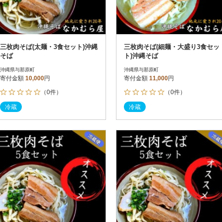
三枚肉そば(太麺・3食セット)沖縄
三枚肉そば(細麺・大盛り3食セッ
そば
ト)沖縄そば
沖縄県与那原町
沖縄県与那原町
寄付金額
10,000
円
寄付金額
11,000
円
（0件）
（0件）
冷蔵
冷蔵