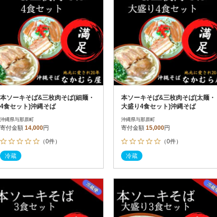
本ソーキそば&三枚肉そば(細麺・
本ソーキそば&三枚肉そば(太麺・
4食セット)沖縄そば
大盛り4食セット)沖縄そば
沖縄県与那原町
沖縄県与那原町
寄付金額
14,000
円
寄付金額
15,000
円
（0件）
（0件）
冷蔵
冷蔵