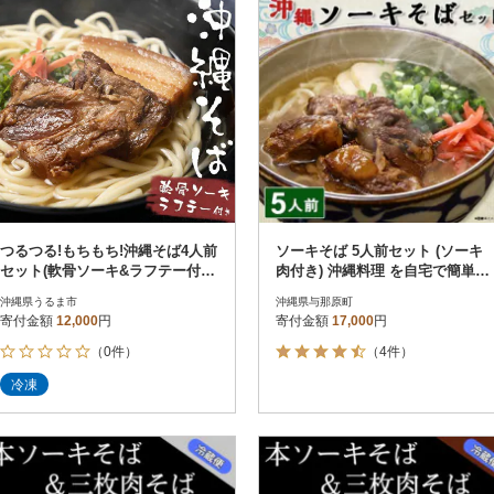
つるつる!もちもち!沖縄そば4人前
ソーキそば 5人前セット (ソーキ
セット(軟骨ソーキ&ラフテー付
肉付き) 沖縄料理 を自宅で簡単調
き)
理! 沖縄そば
沖縄県うるま市
沖縄県与那原町
寄付金額
12,000
円
寄付金額
17,000
円
（0件）
（4件）
冷凍