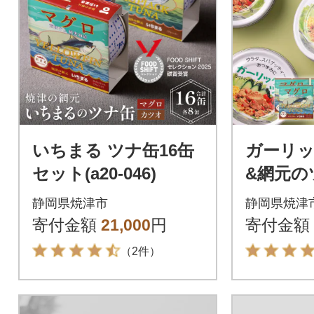
いちまる ツナ缶16缶
ガーリッ
セット(a20-046)
&網元の
ト(a21-0
静岡県焼津市
静岡県焼津
寄付金額
21,000
円
寄付金額
（2件）