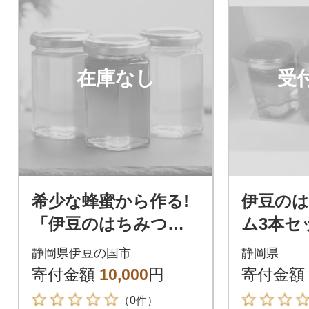
在庫なし
受
希少な蜂蜜から作る!
伊豆の
「伊豆のはちみつジ
ム3本セ
ャムセット」(170g×3
静岡県伊豆の国市
静岡県
本)
寄付金額
10,000
円
寄付金額
（0件）