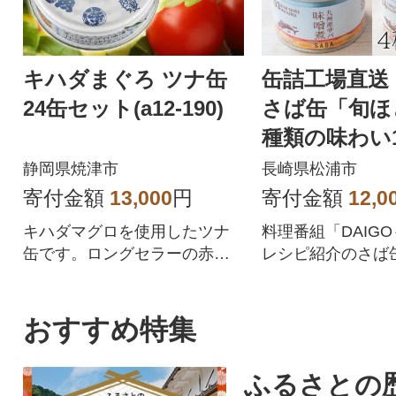
キハダまぐろ ツナ缶
缶詰工場直送
24缶セット(a12-190)
さば缶「旬ほ
種類の味わい
静岡県焼津市
長崎県松浦市
寄付金額
13,000
円
寄付金額
12,0
キハダマグロを使用したツナ
料理番組「DAIG
缶です。ロングセラーの赤缶
レシピ紹介のさば缶
と同様の調味液・綿実油を使
油煮・味噌煮・ト
用しているのでさっぱり召し
わうセット
上がれます。24缶入っている
おすすめ特集
のでサラダやパスタなど様々
な使い方が楽しめます。
ふるさとの