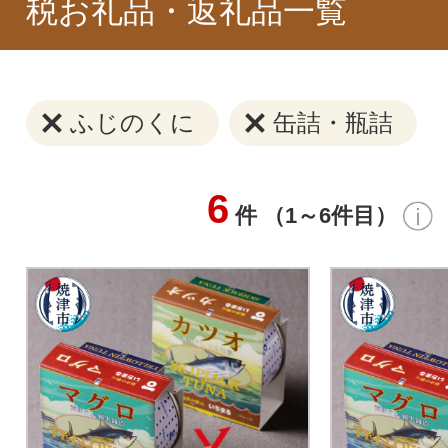
税お礼品・返礼品一覧
ふじのくに
缶詰・瓶詰
6
件 （1～6件目）