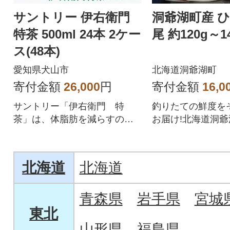
サントリー 伊右衛門
洞爺湖町産 ひ
特茶 500ml 24本 2ケー
尾 約120g～14
ス(48本)
愛知県犬山市
北海道洞爺湖町
寄付金額
26,000
円
寄付金額
16,0
サントリー「伊右衛門 特
釣りたての鮮度を
茶」は、体脂肪を減らすのを
お届け!北海道洞
助けるトクホ飲料です。
重な国産ヒメマス
北海道
北海道
青森県
岩手県
宮城
東北
山形県
福島県