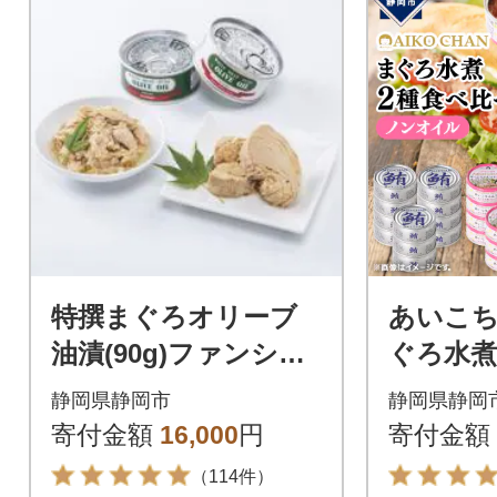
特撰まぐろオリーブ
あいこ
油漬(90g)ファンシ
ぐろ水煮
ー・フレーク詰合せ1
ちゃんツ
静岡県静岡市
静岡県静岡
2缶セット
合計24缶
寄付金額
16,000
円
寄付金額
（114件）