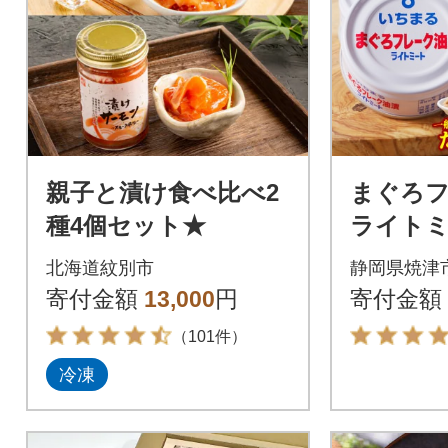
親子と漬け食べ比べ2
まぐろ
種4個セット★
ライトミー
缶入(a12-
北海道紋別市
静岡県焼津
寄付金額
13,000
円
寄付金額
（101件）
冷凍