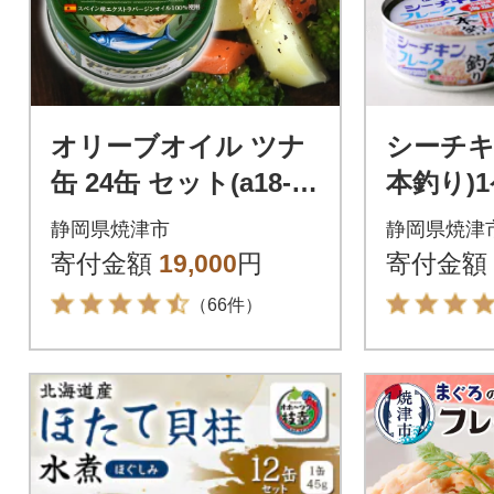
オリーブオイル ツナ
シーチキ
缶 24缶 セット(a18-04
本釣り)1
3)
4缶)(a17-
静岡県焼津市
静岡県焼津
寄付金額
19,000
円
寄付金額
（66件）