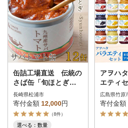
缶詰工場直送 伝統の
アヲハタ
さば缶「旬ほとぎ」
エティセ
トマト12缶
瓶 アヲハ
長崎県松浦市
広島県竹原
まるごと
寄付金額
12,000
円
寄付金額
（8件）
選べる：数量