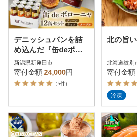
デニッシュパンを詰
北の旨
め込んだ『缶deボロ
ーニャ』12缶セッ
新潟県新発田市
北海道紋別
ト プレーン、チョ
寄付金額
24,000
円
寄付金額
コ、メープル各4缶
（5件）
冷凍