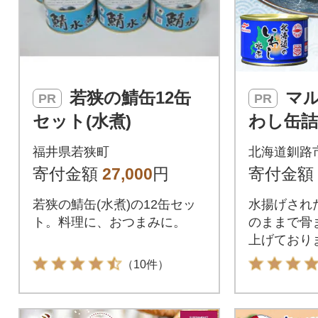
若狭の鯖缶12缶
マルハニチロ い
PR
PR
セット(水煮)
わし缶詰
イワシ 
福井県若狭町
北海道釧路
寄付金額
27,000
円
寄付金額
若狭の鯖缶(水煮)の12缶セッ
水揚げされ
ト。料理に、おつまみに。
のままで骨
上げており
（10件）