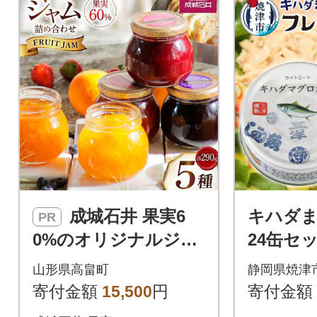
成城石井 果実6
キハダま
PR
0%のオリジナルジャ
24缶セット
ムセット 小瓶 290g×5
山形県高畠町
静岡県焼津
個
寄付金額
15,500
円
寄付金額