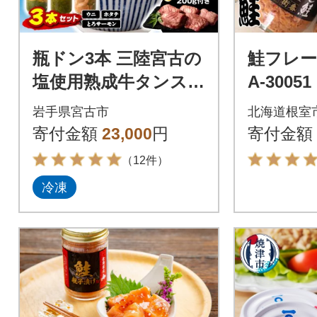
瓶ドン3本 三陸宮古の
鮭フレーク
塩使用熟成牛タンスラ
A-30051
イス味付200g 瓶ドン
岩手県宮古市
北海道根室
ウニ ほたて とろサー
寄付金額
23,000
円
寄付金額
モン 海鮮丼
（12件）
冷凍