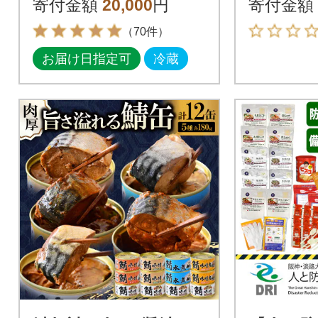
寄付金額
20,000
円
寄付金額
（70件）
お届け日指定可
冷蔵