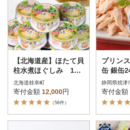
【北海道産】ほたて貝
プリンス
柱水煮ほぐしみ 12
缶 銀缶2
缶セット
597)
北海道枝幸町
静岡県焼津
寄付金額
12,000
円
寄付金額
（56件）