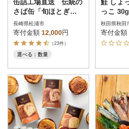
缶詰工場直送 伝統の
鮭 しょ
さば缶「旬ほとぎ」
っこ 30
味噌煮12缶
ット|15_n
長崎県松浦市
秋田県秋田
寄付金額
12,000
円
寄付金額
（23件）
選べる：数量