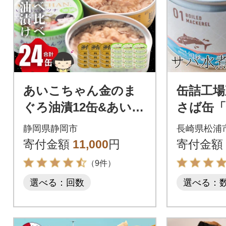
あいこちゃん金のま
缶詰工場
ぐろ油漬12缶&あいこ
さば缶
ちゃんツナ油漬12
水煮12缶
静岡県静岡市
長崎県松浦
缶 合計24缶
寄付金額
11,000
円
寄付金額
（9件）
選べる：回数
選べる：