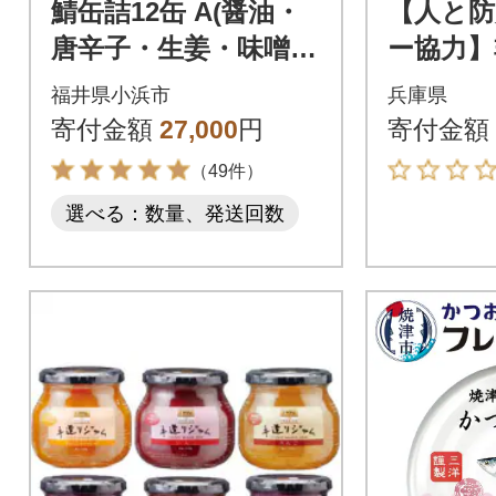
鯖缶詰12缶 A(醤油・
【人と防
唐辛子・生姜・味噌
ー協力】
煮・水煮)こだわりも
3日分 4
福井県小浜市
兵庫県
身もギュッと詰め込
県産
寄付金額
27,000
円
寄付金額
んだ贅沢さば缶
（49件）
選べる：数量、発送回数