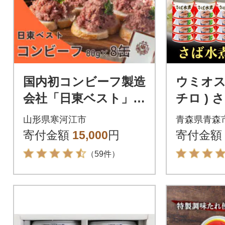
国内初コンビーフ製造
ウミオス
会社「日東ベスト」の
チロ ) 
コンビーフ8缶
缶詰 19
山形県寒河江市
青森県青森
さと納税
寄付金額
15,000
円
寄付金額
（59件）