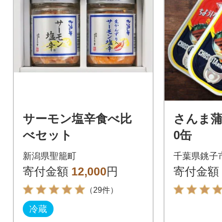
サーモン塩辛食べ比
さんま蒲焼
べセット
0缶
新潟県聖籠町
千葉県銚子
寄付金額
12,000
円
寄付金額
（29件）
冷蔵