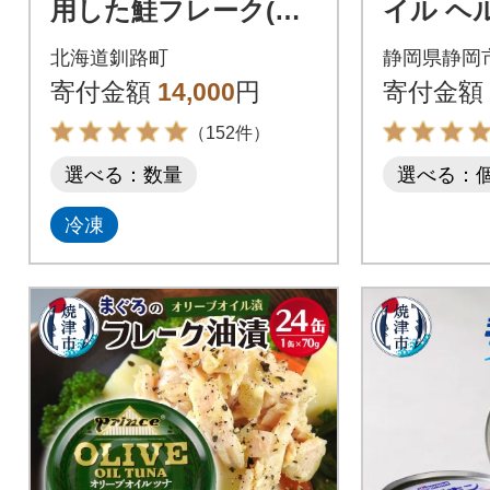
用した鮭フレーク(焼
イル ヘ
鮭の手ほぐし)160g×5
フレークタ
北海道釧路町
静岡県静岡
瓶
24缶)_計
寄付金額
14,000
円
寄付金額
品製造
（152件）
選べる：数量
選べる：
冷凍