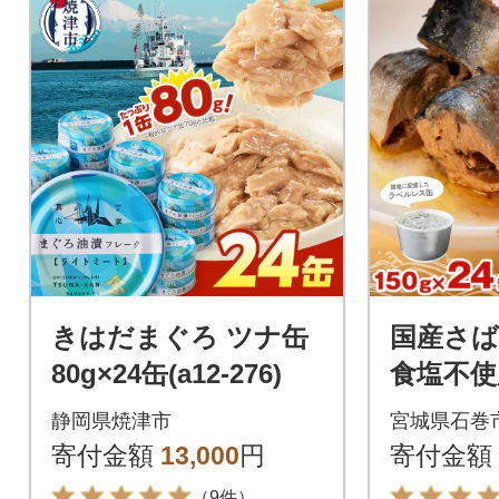
きはだまぐろ ツナ缶
国産さば
80g×24缶(a12-276)
食塩不使用
さば水煮
静岡県焼津市
宮城県石巻
ルレス 
寄付金額
13,000
円
寄付金額
災
（9件）