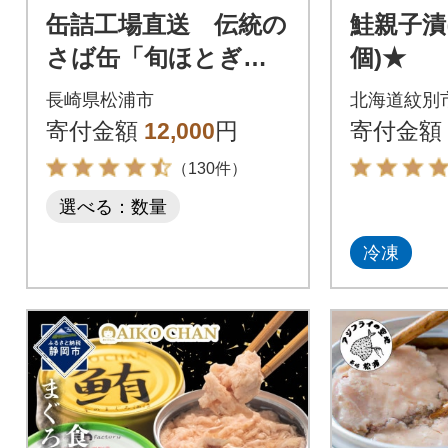
缶詰工場直送 伝統の
鮭親子漬
さば缶「旬ほとぎ」4
個)★
種類の味わい12缶
長崎県松浦市
北海道紋別
寄付金額
12,000
円
寄付金額
（130件）
選べる：数量
冷凍