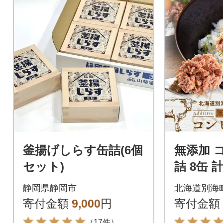
釜揚げしらす缶詰(6個
無添加 
セット)
詰 8缶 
別海町産
静岡県静岡市
北海道別海
牛の牛肉
寄付金額
9,000
円
寄付金額
がない
（17件）