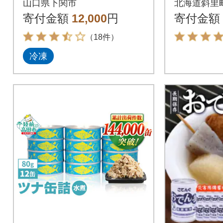
山口県下関市
北海道斜里
T002
寄付金額
12,000
円
寄付金額
（18件）
冷凍