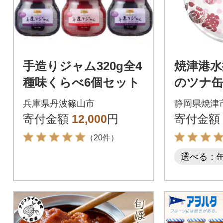
手造りジャム320g全4
焼津港水
種味くらべ6個セット
のツナ缶
(a11-087
兵庫県丹波篠山市
静岡県焼津
寄付金額
12,000
円
寄付金額
（20件）
選べる：