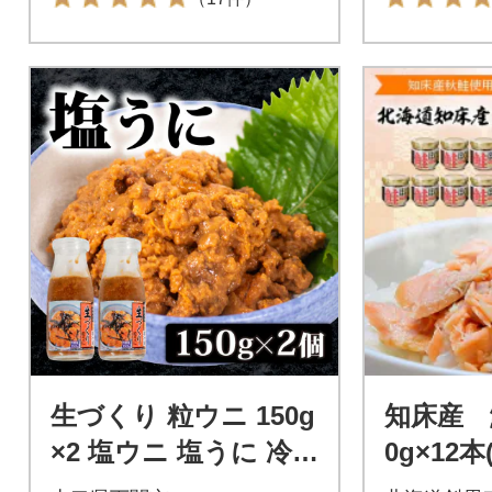
生づくり 粒ウニ 150g
知床産 
×2 塩ウニ 塩うに 冷凍
0g×12本
小川うに 下関 山口 K
ッピー