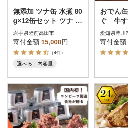
無添加 ツナ缶 水煮 80
おでん
g×12缶セット ツナ ツ
ぐ 牛
ナ缶詰 缶詰 業務用 ノ
長期保存
岩手県陸前高田市
愛知県豊川
ンオイル 防災 ギフト
災害用備
寄付金額
15,000
円
寄付金額
（4件）
選べる：内容量