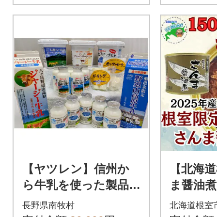
【ヤツレン】信州か
【北海道
ら牛乳を使った製品
ま醤油煮1
セット(牛乳、ヨーグ
78034
長野県南牧村
北海道根室
ルトなど)