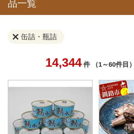
品一覧
缶詰・瓶詰
14,344
件 （1～60件目