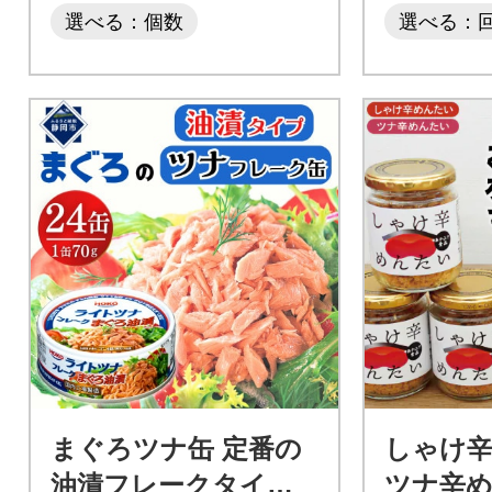
選べる：個数
選べる：
まぐろツナ缶 定番の
しゃけ辛
油漬フレークタイプ
ツナ辛め