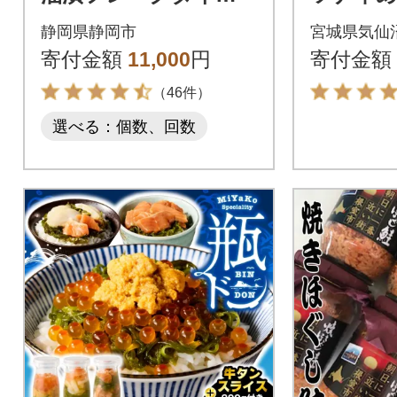
(70g×24缶)_計1680g
g×3本 計
静岡県静岡市
宮城県気仙
伊藤食品製造
8]
寄付金額
11,000
円
寄付金額
（46件）
選べる：個数、回数