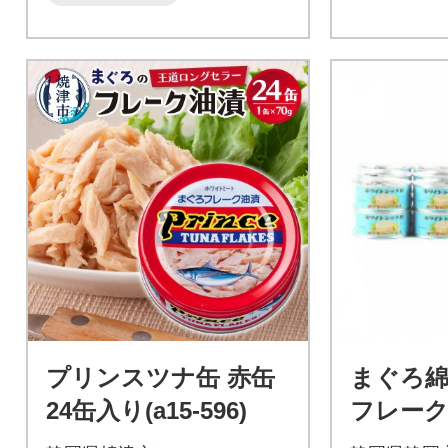
プリンスツナ缶 赤缶
まぐろ綿実
24缶入り(a15-596)
フレー