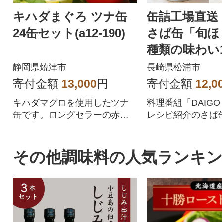
キハダまぐろ ツナ缶
缶詰工場直送
24缶セット(a12-190)
さば缶「旬ほ
種類の味わい
静岡県焼津市
長崎県松浦市
寄付金額
13,000
円
寄付金額
12,0
キハダマグロを使用したツナ
料理番組「DAIG
缶です。ロングセラーの赤缶
レシピ紹介のさば缶
と同様の調味液・綿実油を使
油煮・味噌煮・ト
用しているのでさっぱり召し
わうセット
上がれます。24缶入っている
その他調味料の人気ランキ
のでサラダやパスタなど様々
な使い方が楽しめます。