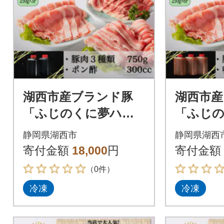
湖西市産ブランド豚
湖西市産
「ふじのくに夢ハー
「ふじ
ブ豚」しゃぶしゃぶ
ブ豚」味
静岡県湖西市
静岡県湖西
用豚肉3種類(750g)と
種(1.5
寄付金額
18,000
円
寄付金額
手作りポン酢のセッ
噌鍋つ
（0件）
ト
冷凍
冷凍