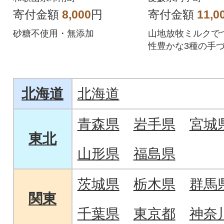
寄付金額
8,000
円
寄付金額
11,0
砂糖不使用・無添加
山地放牧ミルクで
性豊かな3種の手
詰め合わせ
北海道
北海道
青森県
岩手県
宮城
東北
山形県
福島県
茨城県
栃木県
群馬
関東
千葉県
東京都
神奈