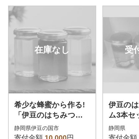
在庫なし
受
希少な蜂蜜から作る!
伊豆の
「伊豆のはちみつジ
ム3本セ
ャムセット」(170g×3
静岡県伊豆の国市
静岡県
本)
寄付金額
10,000
円
寄付金額