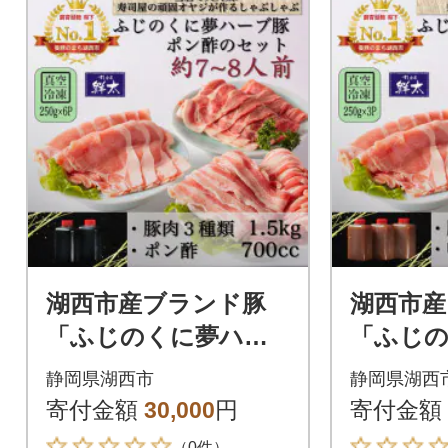
湖西市産ブランド豚
湖西市産
「ふじのくに夢ハー
「ふじ
ブ豚」しゃぶしゃぶ
ブ豚」味
静岡県湖西市
静岡県湖西
用3種類(1.5kg)と手作
種(750
寄付金額
30,000
円
寄付金額
りポン酢のセット
鍋つゆ
（0件）