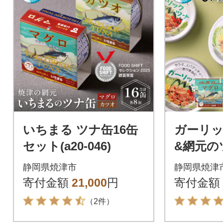
いちまる ツナ缶16缶
ガーリッ
セット(a20-046)
&網元の
ト(a21-0
静岡県焼津市
静岡県焼津
寄付金額
21,000
円
寄付金額
（2件）