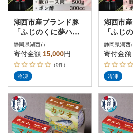
湖西市産ブランド豚
湖西市産
「ふじのくに夢ハー
「ふじ
ブ豚」しゃぶしゃぶ
ブ豚」
静岡県湖西市
静岡県湖西
用ロース肉(500g)と手
用肩ロース
寄付金額
15,000
円
寄付金額
作りポン酢のセット
手作り
（0件）
ト
冷凍
冷凍