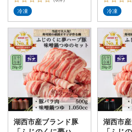
冷凍
冷凍
湖西市産ブランド豚
湖西市産
「ふじのくに夢ハー
「ふじ