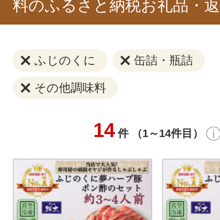
料のふるさと納税お礼品・返
ふじのくに
缶詰・瓶詰
その他調味料
14
件 （1～14件目）