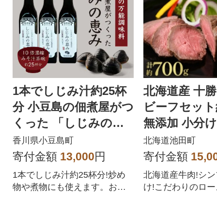
1本でしじみ汁約25杯
北海道産 十
分 小豆島の佃煮屋がつ
ビーフセット約
くった 「しじみの恵
無添加 小分け
み」3本
011-11-1】
香川県小豆島町
北海道池田町
寄付金額
13,000
円
寄付金額
15,0
1本でしじみ汁約25杯分!炒め
北海道産牛肉!シ
物や煮物にも使えます。お手
け!こだわりのロ
軽料理時短料理にもおすすめ
をご賞味ください
です。