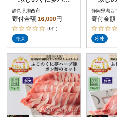
ブ豚」味噌鍋用豚バラ
ブ豚」
静岡県湖西市
静岡県湖西
肉(500g)と手作り味噌
用バラ肉(
寄付金額
16,000
円
寄付金額
鍋つゆのセット
りポン
（0件）
冷凍
冷凍