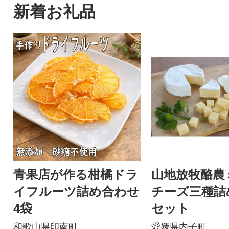
新着お礼品
青果店が作る柑橘ドラ
山地放牧酪農
イフルーツ詰め合わせ
チーズ三種詰
4袋
セット
和歌山県印南町
愛媛県内子町