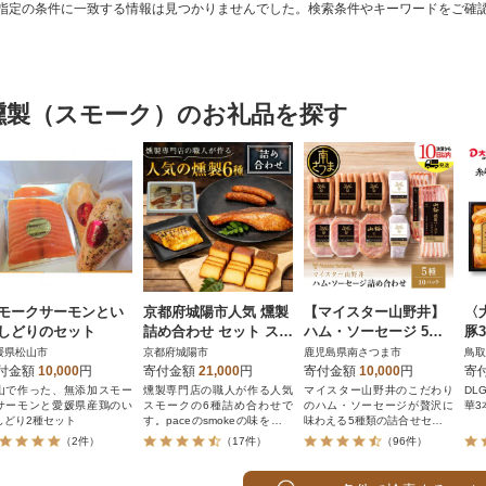
指定の条件に一致する情報は見つかりませんでした。検索条件やキーワードをご確
円
レビュー
レビュー
決済方法
解除
寄付金額
PayPay
発送種別
解除
燻製（スモーク）のお礼品を探す
クレジットカード決済
寄付金額
通常
Amazon Pay
冷蔵便
楽天ペイ
冷凍便
メルペイ
コンビニ支払い
ソフトバンクまとめて支払い
au PAY（auかんたん決済）
d払い
金融機関(Pay-easy決済)
モークサーモンとい
京都府城陽市人気 燻製
【マイスター山野井】
〈
しどりのセット
詰め合わせ セット スモ
ハム・ソーセージ 5種
豚3
ークチーズ 塩鮭 塩さば
詰合せ 計10P ギフト
媛県松山市
京都府城陽市
鹿児島県南さつま市
鳥取
ギフト 豚肉 おつまみ
贈答 冷蔵
付金額
10,000
円
寄付金額
21,000
円
寄付金額
10,000
円
寄
解除
結果を見る（
0
件
晩酌
山で作った、無添加スモー
燻製専門店の職人が作る人気
マイスター山野井のこだわり
DL
サーモンと愛媛県産鶏のい
スモークの6種詰め合わせで
のハム・ソーセージが贅沢に
華3
しどり2種セット
す。paceのsmokeの味をご堪
味わえる5種類の詰合せセット
能ください。
です
（2件）
（17件）
（96件）