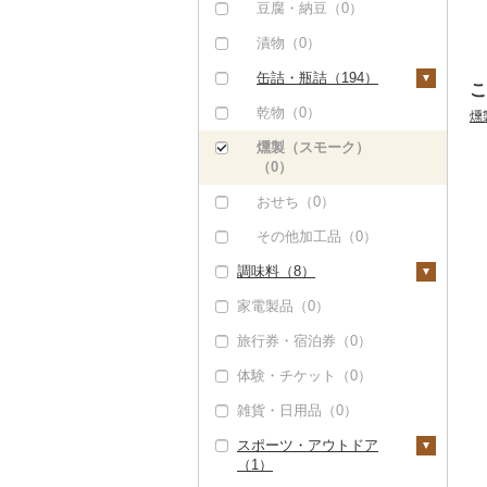
豆腐・納豆（0）
（0）
サバ（0）
漬物（0）
その他魚介・加工品
さんま（0）
（131）
缶詰・瓶詰（194）
こ
鯛（0）
肉（0）
乾物（0）
燻
のどぐろ（0）
魚（0）
燻製（スモーク）
ふぐ（0）
（0）
果物（0）
ブリ（0）
おせち（0）
ジャム（0）
ほっけ（0）
その他加工品（0）
その他缶詰・瓶詰（1
その他鮮魚（12）
調味料（8）
93）
家電製品（0）
砂糖（0）
旅行券・宿泊券（0）
塩（0）
体験・チケット（0）
醤油（8）
雑貨・日用品（0）
味噌（0）
スポーツ・アウトドア
酢（0）
（1）
だし（0）