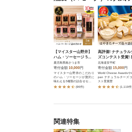
【マイスター山野井】
高評価! ナチュラル
ハム・ソーセージ 5種
ズコンテスト受賞! 
詰合せ 計10P ギフト
舎ブランド はやき
鹿児島県南さつま市
北海道安平町
贈答 冷蔵
ーズ色々詰合せセ
寄付金額
10,000
円
寄付金額
15,000
円
マイスター山野井のこだわり
World Cheese AwardsやA
のハム・ソーセージが贅沢に
pan ナチュラルチーズ
味わえる5種類の詰合せセット
スト受賞歴
です
(96件)
(1,119件
関連特集