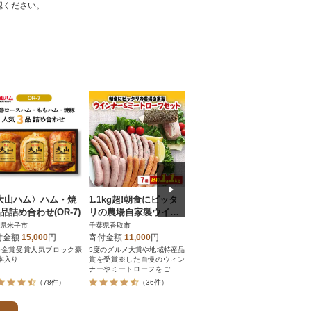
お届け時間帯指定可
認ください。
発送される月指定可
件数順
90
評価順
120
が高い順
その他
解除
が低い順
さとふる限定のお礼品
定期便
さとふるアプリdeワンストップ申請
対象
大山ハム〉ハム・焼
1.1kg超!朝食にピッタ
<訳あり>燻製ナッツ な
【
品詰め合わせ(OR-7)
リの農場自家製ウイン
ど 詰め合わせ (8種)
炭
ナー&ミートローフセ
焼き
県米子市
千葉県香取市
大分県佐伯市
鹿児
ット
豚 
付金額
15,000
円
寄付金額
11,000
円
寄付金額
12,000
円
寄
）
G金賞受賞人気ブロック豪
5度のグルメ大賞や地域特産品
こちらのお礼の品は、遮光パ
伝統
本入り
賞を受賞※した自慢のウィン
ック(賞味期限1年)ではなく、
を生
ナーやミートローフをご堪能
透明真空パック(賞味期限6ケ
っく
ください
月)でお届けいたします。
す。
（78件）
（36件）
（4件）