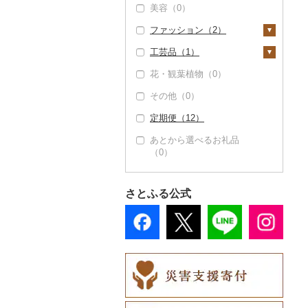
美容（0）
ゴルフ（0）
食用油（0）
ファッション（2）
釣り（1）
はちみつ（0）
工芸品（1）
サイクリング（0）
鞄・バッグ（0）
ドレッシング（0）
花・観葉植物（0）
アウトドア・キャンプ
洋服（0）
織物（0）
その他調味料（0）
（0）
その他（0）
和服（0）
陶器・漆器（0）
その他スポーツ（0）
定期便（12）
靴・履物（0）
その他装飾品・工芸品
（1）
あとから選べるお礼品
アクセサリー（0）
（0）
数珠（0）
その他服飾小物（2）
工芸品（1）
財布（0）
さとふる公式
播州そろばん（0）
ショール・ストール
（0）
美濃和紙（0）
ネクタイ・ベルト
民芸品（0）
（0）
マフラー・手袋（0）
その他服飾小物（2）