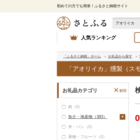
初めての方でも簡単！ふるさと納税サイト
人気ランキング
「ふるさと納税」ホーム
お礼品から探す
「アオリイカ」燻製（ス
お礼品カテゴリ
解除
肉（0）
0
魚介・海産物（383）
米・パン（0）
カニ（2）
果物・フルーツ（0）
ズワイガニ（0）
エビ（3）