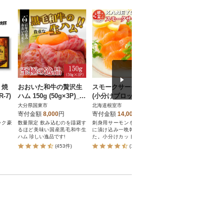
・焼
おおいた和牛の贅沢生
スモークサーモン800g
おつまみセットス
-7)
ハム 150g (50g×3P)_21
(小分けブロック真空) A
リブスモーク・8
76R
-09049
付きモモスモーク
大分県国東市
北海道根室市
三重県鈴鹿市
ン・8本
寄付金額
8,000
円
寄付金額
14,000
円
寄付金額
10,000
円
ック豪
数量限定 飲み込むのを躊躇す
刺身用サーモンを燻製調味液
「田彦」自家製燻製
るほど美味い国産黒毛和牛生
に漬け込み一晩乾燥させまし
ズ。BBQ・キャンプ・
ハム 珍しい逸品です!
た。小分けカットして真空包
ドアにもぴったりです!
装しております。
(453件)
(12件)
(59件)