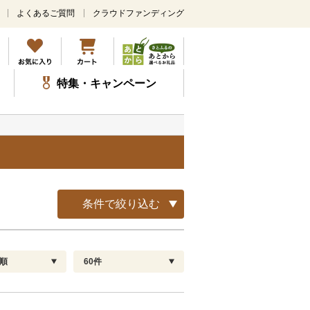
よくあるご質問
クラウドファンディング
メ
イ
ン
コ
ン
特集・キャンペーン
テ
ン
ツ
に
ス
キ
ッ
プ
条件で絞り込む
順
60件
配送指定
解除
順
30
お届け日時指定可
60