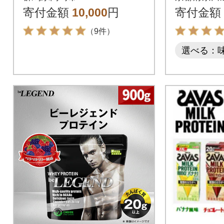
200m
寄付金額
10,000
円
寄付金額
（9件）
選べる：