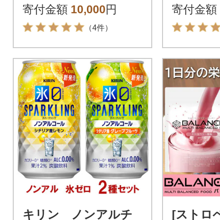
テイン
g IY001-
寄付金額
10,000
円
寄付金額
（4件）
キリン ノンアルチ
[ストロ