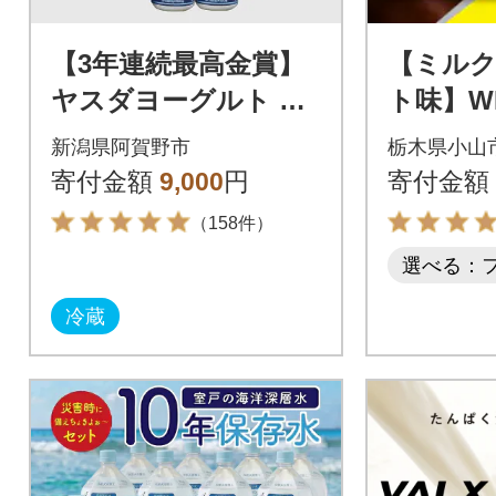
【3年連続最高金賞】
【ミル
ヤスダヨーグルト 小
ト味】WP
ボトル 150g×20本
チュラ
新潟県阿賀野市
栃木県小山
テイン 3
寄付金額
9,000
円
寄付金額
（158件）
選べる：
冷蔵