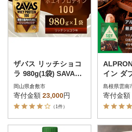
ザバス リッチショコ
ALPRO
ラ 980g(1袋) SAVAS
イン ダ
プロテイン 明治プロ
ョコレート
岡山県倉敷市
島根県雲南
テイン
×1個
寄付金額
23,000
円
寄付金額
（1件）