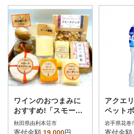
ワインのおつまみに
アクエリア
おすすめ!「スモーク
ペットボ
チーズ味比べ5種と豆
秋田県由利本荘市
岩手県花巻
腐・たまご・ナッツ
寄付金額
19,000
円
寄付金額