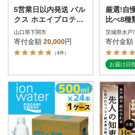
5営業日以内発送 バル
厳選!自
クス ホエイプロテイ
比べ8種
ン ベリー 風味 1kg IY
ト
山口県下関市
茨城県水戸
001-C
寄付金額
20,000
円
寄付金額
（4件）
お届け日