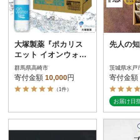
大塚製薬『ポカリス
先人の知
エット イオンウォー
ター』500ml×24本
群馬県高崎市
茨城県水戸
寄付金額
10,000
円
寄付金額
（1件）
お届け日