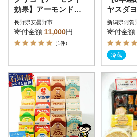
効果】アーモンドミ
ヤスダヨ
ルク<砂糖不使用> 100
ニミニ
長野県安曇野市
新潟県阿賀
0ml×6本
ット 150
寄付金額
11,000
円
寄付金額
（1件）
冷蔵