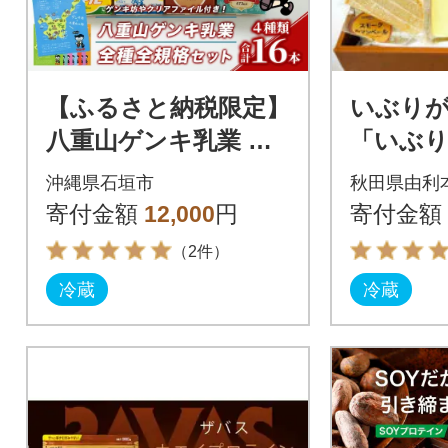
【ふるさと納税限定】
いぶりが
八重山ゲンキ乳業 オ
「いぶ
ールスターセット
ーズ多め
沖縄県石垣市
秋田県由利
秋田燻製
寄付金額
12,000
円
寄付金額
セット
（2件）
冷蔵
冷蔵