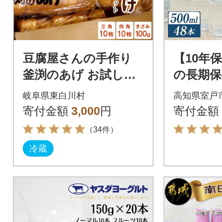
豆腐屋さんの手作り
【10年
釜渕のあげ お試しセ
の長期保存
ット 三角あげ 四角あ
防災グ
岐阜県東白川村
高知県室戸
げ きざみあげ 揚げ
災害用飲
寄付金額
3,000
円
寄付金額
あげ
ボトル 
（34件）
冷蔵