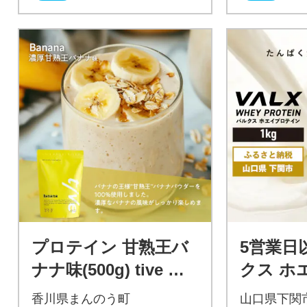
プロテイン 甘熟王バ
5営業日
ナナ味(500g) tive ホ
クス ホ
エイ ソイ ダブルプロ
ン ヨーグ
香川県まんのう町
山口県下関