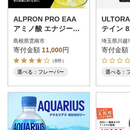
ALPRON PRO EAA
ULTOR
アミノ酸 エナジード
テイン 8
リンク風味 420g×1個
トロベリ
島根県雲南市
埼玉県川越
ューアル
寄付金額
11,000
円
寄付金額
（8件）
選べる：フレーバー
選べる：