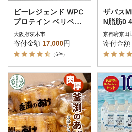
ビーレジェンド WPC
ザバスMI
プロテイン ベリベリ
N脂肪0 
ベリー 風味 900g
ナナ&コ
大阪府茨木市
京都府京田
メル&チ
寄付金額
17,000
円
寄付金額
計24本
（6件）