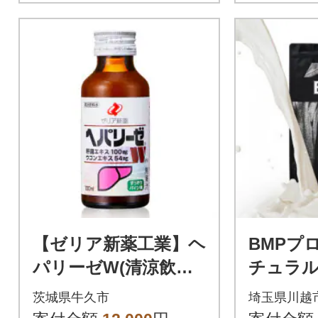
【ゼリア新薬工業】ヘ
BMPプ
パリーゼW(清涼飲料
チュラル 
水) 100ml 10本セ
茨城県牛久市
埼玉県川越
ット