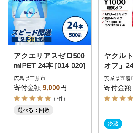
アクエリアスゼロ500
ヤクルト
mlPET 24本 [014-020]
オフ」2
入り×4
広島県三原市
茨城県五霞
寄付金額
9,000
円
寄付金額
（7件）
選べる：回数
冷蔵