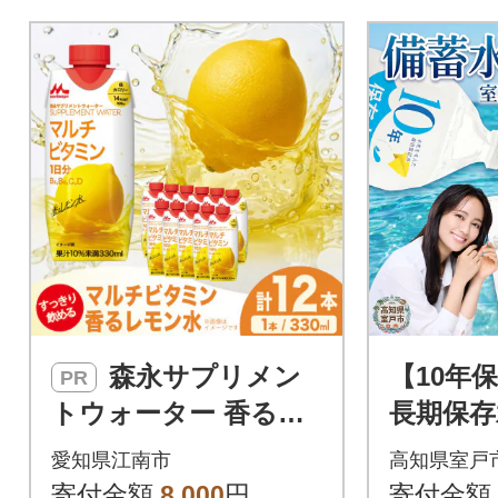
がでしょうか。日用品にもロ
ーリングストックにも、役立
ちます!※室戸海洋深層水を10
0%原料にした保存水・備蓄水
です。
森永サプリメン
【10年
PR
トウォーター 香るレ
長期保存
モン水 330ml ×12本
ズに必需
愛知県江南市
高知県室戸
森永乳業
ペット
寄付金額
8,000
円
寄付金額