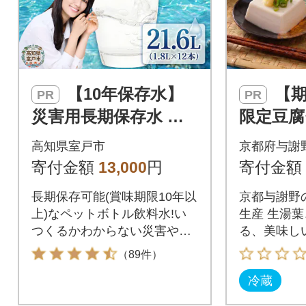
【10年保存水】
【期間限定】 夏
PR
PR
災害用長期保存水 防
限定豆腐
災グッズに必需品の
8個入 国
高知県室戸市
京都府与謝
飲料水 ペットボトル
冷奴・
寄付金額
13,000
円
寄付金額
柚子と
長期保存可能(賞味期限10年以
京都与謝野
上)なペットボトル飲料水!い
生産 生湯
つくるかわからない災害や非
る、美味し
常時の災害用品、長期保存水
野】定番人
（89件）
としておすすめです。非常災
冷蔵
害備蓄品として保存用の非常
食と一緒に防災セットにいか