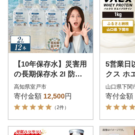
【10年保存水】災害用
5営業日
の長期保存水 2l 防災
クス ホ
グッズに必要な災害
ン チョ
高知県室戸市
山口県下関
特化の飲料水 ペット
1kg IY0
寄付金額
12,500
円
寄付金額
ボトル 備蓄品
（2件）