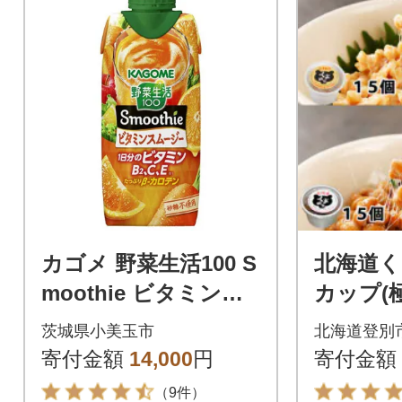
カゴメ 野菜生活100 S
北海道く
moothie ビタミンス
カップ(
ムージー 330ml紙パ
わり)各1
茨城県小美玉市
北海道登別
ック×24本
寄付金額
14,000
円
寄付金額
（9件）