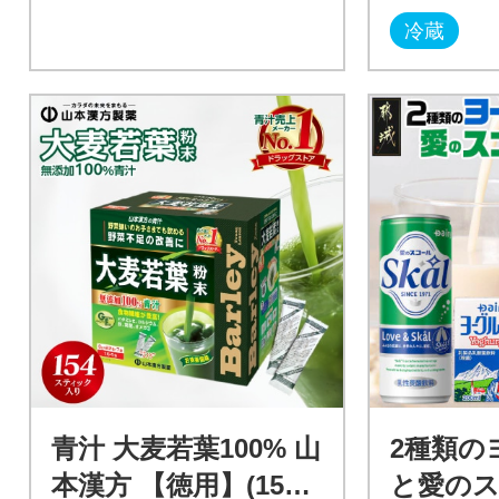
冷蔵
青汁 大麦若葉100% 山
2種類の
本漢方 【徳用】(154
と愛の