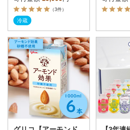
燻製入り」
（3件）
冷蔵
グリコ【アーモンド
【3年連