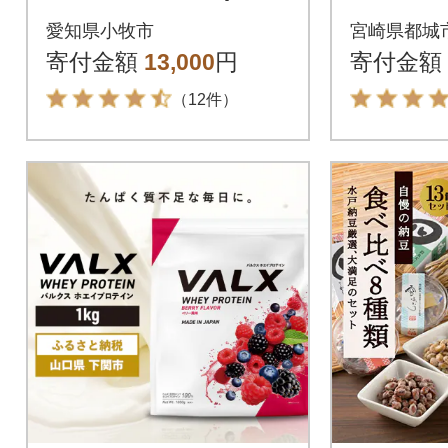
スティック入り)[027
ト(合計5
愛知県小牧市
宮崎県都城
Y01]
都城市】
寄付金額
13,000
円
寄付金額
（12件）