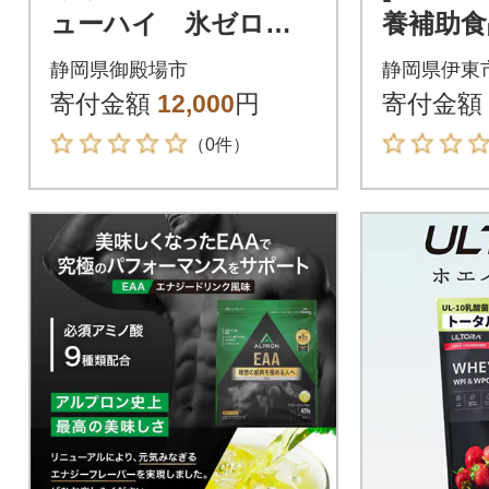
ューハイ 氷ゼロ
養補助食
スパークリング 2種
バランサー
静岡県御殿場市
静岡県伊東
セット 350ml 計24
分 準完
寄付金額
12,000
円
寄付金額
本
（0件）