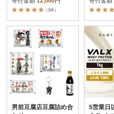
寄付金額
12,000
円
寄付金額
（3件）
男前豆腐店豆腐詰め合
5営業日