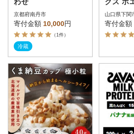
わせ
クス ホ
ン カフェ
京都府南丹市
山口県下関
kg IY001
寄付金額
10,000
円
寄付金額
（1件）
冷蔵