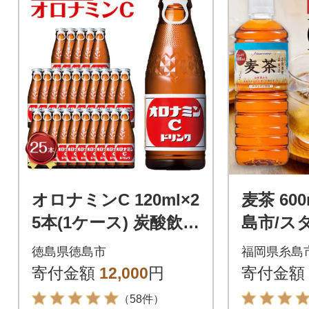
オロナミンC 120ml×2
麦茶 600m
5本(1ケース) 炭酸飲料
島市/ス
飲料 微炭酸【CA10
茶 ペット
徳島県徳島市
福岡県糸島
3】
M005]
寄付金額
12,000
円
寄付金額
（58件）