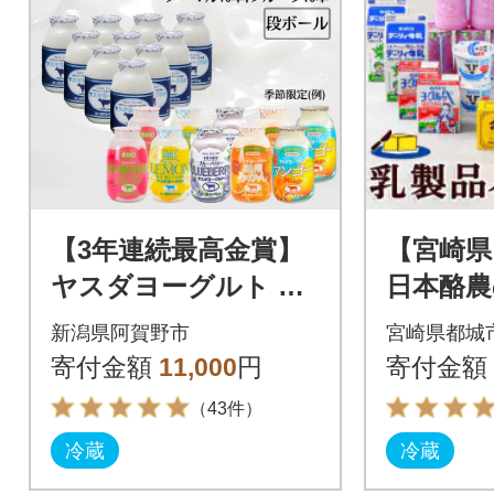
【3年連続最高金賞】
【宮崎県
ヤスダヨーグルト ミ
日本酪農
ニミニお試しセット
品バラ
新潟県阿賀野市
宮崎県都城
小ボトル 150g×20本
寄付金額
11,000
円
寄付金額
（43件）
冷蔵
冷蔵