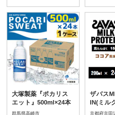
大塚製薬『ポカリス
ザバスMI
エット』500ml×24本
IN(ミ
脂肪0
群馬県高崎市
京都府京田