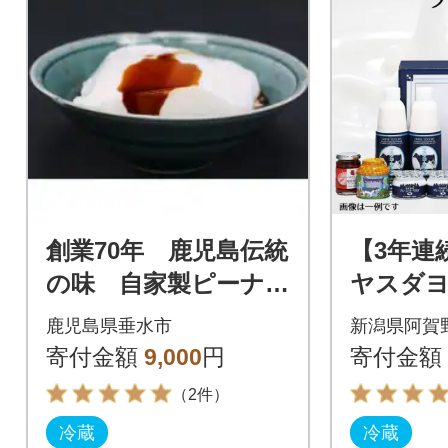
創業70年 鹿児島伝統
【3年連
の味 自家製ピーナツ
ヤスダヨ
豆腐
レミアム
鹿児島県垂水市
新潟県阿賀
箱
寄付金額
9,000
円
寄付金額
（2件）
冷蔵
冷蔵