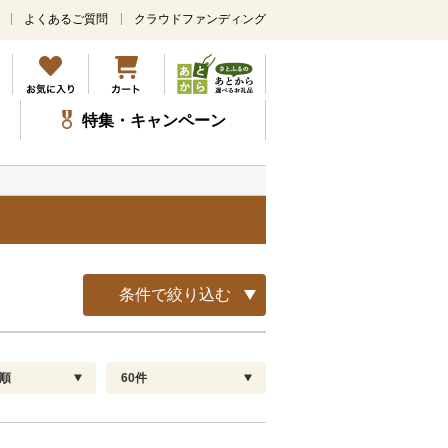
よくあるご質問
クラウドファンディング
メ
イ
ン
コ
ン
特集・キャンペーン
テ
ン
ツ
に
ス
キ
ッ
プ
条件で絞り込む
順
60件
配送指定
解除
順
30
お届け日時指定可
60