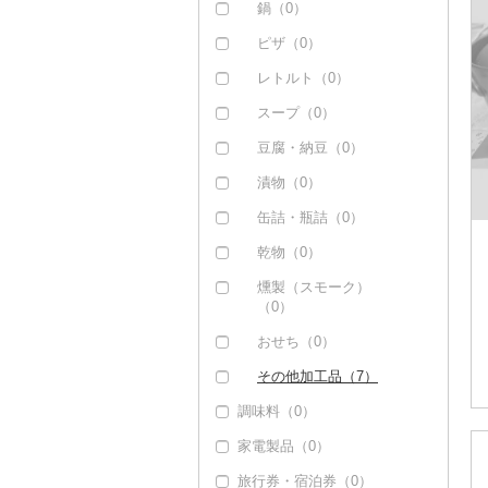
（0）
その他米（6）
その他洋菓子（0）
カレー（0）
鍋（0）
但馬牛（0）
煎餅・おかき（0）
シチュー（0）
ピザ（0）
土佐あかうし（0）
羊羹（0）
レトルト（0）
佐賀牛（1）
饅頭（0）
スープ（0）
長崎和牛（0）
大福（0）
豆腐・納豆（0）
あか牛（0）
その他和菓子（4）
漬物（0）
宮崎牛（0）
缶詰・瓶詰（0）
その他牛肉（精肉）
乾物（0）
（0）
燻製（スモーク）
（0）
おせち（0）
その他加工品（7）
調味料（0）
家電製品（0）
旅行券・宿泊券（0）