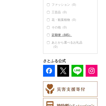
ファッション（0）
工芸品（0）
花・観葉植物（0）
その他（0）
定期便（845）
あとから選べるお礼品
（0）
さとふる公式