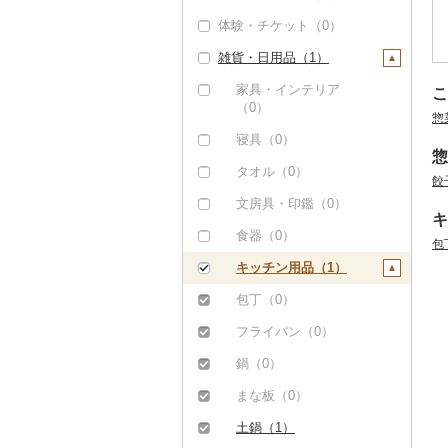
体験・チケット（0）
雑貨・日用品（1）
家具・インテリア
こ
（0）
惣
寝具（0）
惣
タオル（0）
餃
文房具・印鑑（0）
キ
食器（0）
包
キッチン用品（1）
包丁（0）
フライパン（0）
鍋（0）
まな板（0）
土鍋（1）