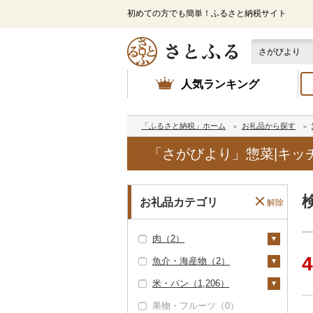
初めての方でも簡単！ふるさと納税サイト
人気ランキング
「ふるさと納税」ホーム
お礼品から探す
「さがびより」惣菜|キッ
お礼品カテゴリ
解除
肉（2）
4
魚介・海産物（2）
牛肉（精肉）（1）
米・パン（1,206）
ステーキ（1）
牛肉（加工品）（1）
カニ（0）
果物・フルーツ（0）
すき焼き（0）
ハンバーグ（1）
豚肉（精肉）（0）
エビ（0）
米（1,204）