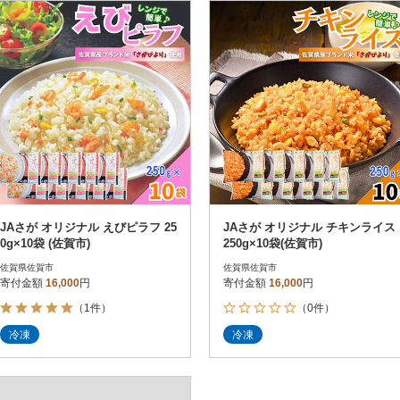
円
レビュー
レビュー
決済方法
解除
寄付金額
PayPay
発送種別
解除
クレジットカード決済
寄付金額
通常
Amazon Pay
冷蔵便
楽天ペイ
冷凍便
メルペイ
コンビニ支払い
ソフトバンクまとめて支払い
au PAY（auかんたん決済）
JAさが オリジナル えびピラフ 25
JAさが オリジナル チキンライス
d払い
0g×10袋 (佐賀市)
250g×10袋(佐賀市)
金融機関(Pay-easy決済)
佐賀県佐賀市
佐賀県佐賀市
寄付金額
16,000
円
寄付金額
16,000
円
（1件）
（0件）
解除
結果を見る（
4
件
冷凍
冷凍