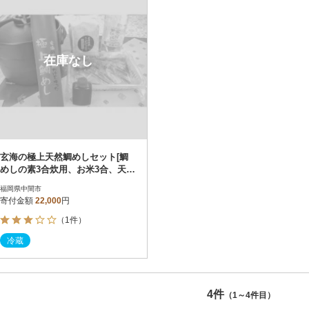
在庫なし
玄海の極上天然鯛めしセット[鯛
めしの素3合炊用、お米3合、天然
水500ml、土鍋]
福岡県中間市
寄付金額
22,000
円
（1件）
冷蔵
4件
（1～4件目）