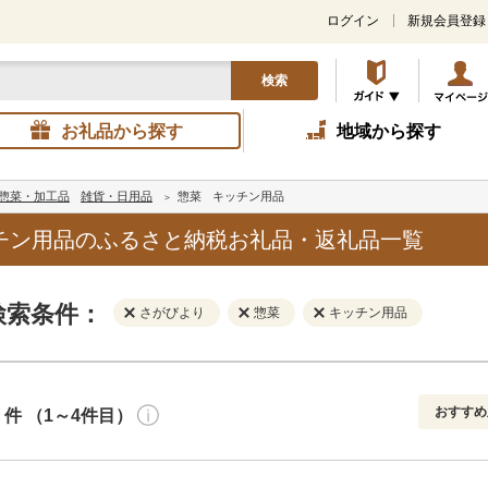
ログイン
新規会員登録
検索
お礼品から探す
地域から探す
惣菜・加工品
雑貨・日用品
惣菜
キッチン用品
チン用品のふるさと納税お礼品・返礼品一覧
検索条件：
さがびより
惣菜
キッチン用品
おすすめ
件 （1～4件目）
寄付金額
解除
地域
解除
おすすめ
円～
新着順