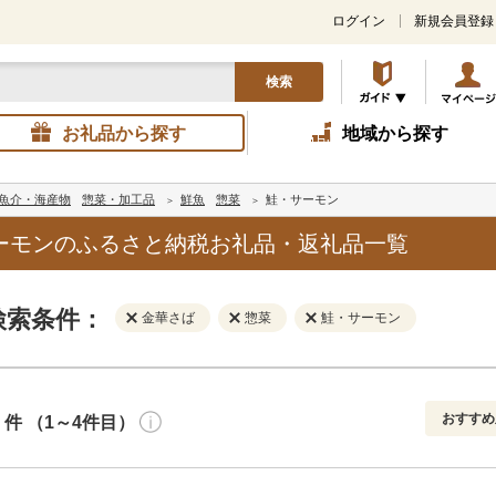
ログイン
新規会員登録
検索
お礼品から探す
地域から探す
魚介・海産物
惣菜・加工品
鮮魚
惣菜
鮭・サーモン
ーモンのふるさと納税お礼品・返礼品一覧
検索条件：
金華さば
惣菜
鮭・サーモン
おすすめ
件 （1～4件目）
寄付金額
解除
地域
解除
おすすめ
円～
新着順