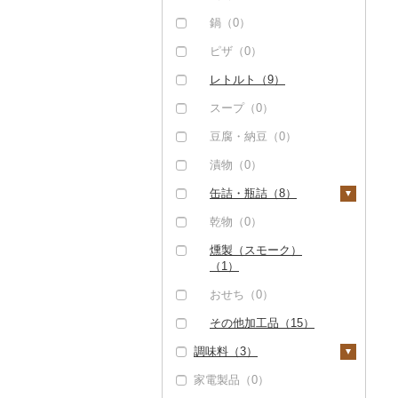
その他酒（0）
鍋（0）
ピザ（0）
レトルト（9）
スープ（0）
豆腐・納豆（0）
漬物（0）
缶詰・瓶詰（8）
肉（0）
乾物（0）
魚（8）
燻製（スモーク）
（1）
果物（0）
おせち（0）
ジャム（0）
その他加工品（15）
その他缶詰・瓶詰
調味料（3）
（2）
家電製品（0）
砂糖（0）