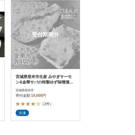
お届け時間帯指定可
発送される月指定可
件数順
90
評価順
120
が高い順
その他
解除
受付期間外
が低い順
さとふる限定のお礼品
定期便
さとふるアプリdeワンストップ申請
対象
宮城県登米市生産 みやぎサーモ
ン&金華サバの特製ゆず味噌漬け
セット(各60g×4切、計8切)
宮城県登米市
寄付金額
15,000
円
（2件）
）
冷凍