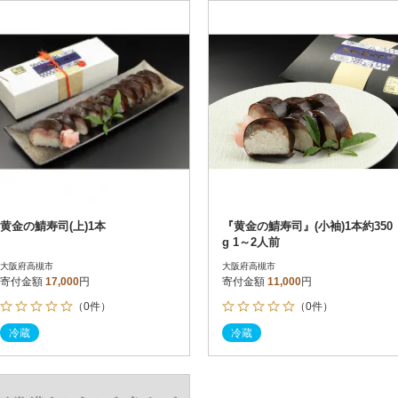
円
レビュー
レビュー
決済方法
解除
寄付金額
PayPay
発送種別
解除
クレジットカード決済
寄付金額
通常
Amazon Pay
冷蔵便
楽天ペイ
冷凍便
メルペイ
コンビニ支払い
ソフトバンクまとめて支払い
au PAY（auかんたん決済）
黄金の鯖寿司(上)1本
『黄金の鯖寿司』(小袖)1本約350
d払い
g 1～2人前
金融機関(Pay-easy決済)
大阪府高槻市
大阪府高槻市
寄付金額
17,000
円
寄付金額
11,000
円
（0件）
（0件）
解除
結果を見る（
4
件
冷蔵
冷蔵