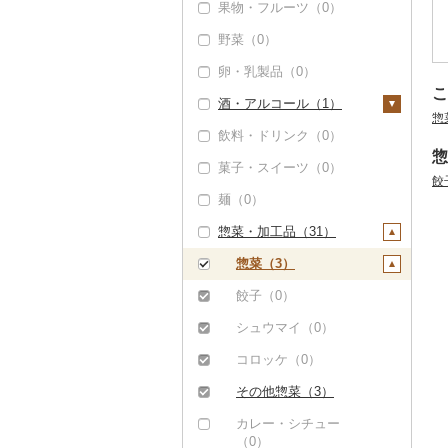
果物・フルーツ（0）
かまぼこ・練り製品
野菜（0）
（0）
卵・乳製品（0）
その他魚介・加工品
こ
（34）
酒・アルコール（1）
惣
飲料・ドリンク（0）
ビール・発泡酒（0）
惣
菓子・スイーツ（0）
日本酒（1）
餃
麺（0）
純米大吟醸（0）
焼酎（0）
惣菜・加工品（31）
純米吟醸（0）
梅酒（0）
大吟醸（1）
泡盛（0）
惣菜（3）
吟醸（0）
ワイン（0）
餃子（0）
その他日本酒（0）
ウイスキー（0）
シュウマイ（0）
リキュール・洋酒
コロッケ（0）
（0）
その他惣菜（3）
甘酒（0）
カレー・シチュー
ノンアルコール（0）
（0）