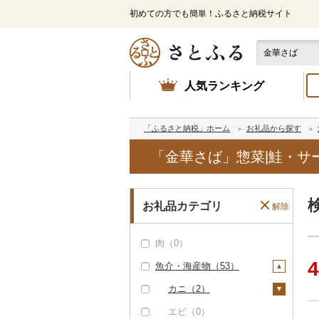
初めての方でも簡単！ふるさと納税サイト
人気ランキング
「ふるさと納税」ホーム
お礼品から探す
「金華さば」惣菜|鮭・サ
お礼品カテゴリ
解除
肉（0）
4
魚介・海産物（53）
カニ（2）
ズワイガニ（2）
エビ（0）