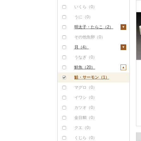
タラバガニ（0）
いくら（0）
毛ガニ（0）
うに（0）
かにしゃぶ（0）
明太子・たらこ（2）
その他カニ（0）
明太子（0）
その他魚卵（0）
たらこ（2）
貝（4）
帆立（ホタテ）（0）
うなぎ（0）
鮑（アワビ）（0）
鮮魚（20）
牡蠣（カキ）（4）
鮭・サーモン（1）
あさり（0）
マグロ（0）
しじみ（0）
イワシ（0）
サザエ（0）
カツオ（0）
はまぐり（0）
金目鯛（0）
その他貝（0）
クエ（0）
くじら（0）