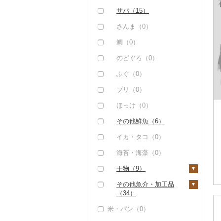
サバ（15）
さんま（0）
鯛（0）
のどぐろ（0）
ふぐ（0）
ブリ（0）
ほっけ（0）
その他鮮魚（6）
イカ・タコ（0）
海苔・海藻（0）
干物（9）
ししゃも（0）
その他魚介・加工品
（34）
その他干物（8）
米・パン（0）
しらす・ちりめん
（0）