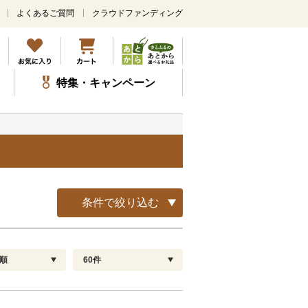
よくあるご質問
クラウドファンディング
メ
イ
ン
コ
ン
特集・キャンペーン
テ
ン
ツ
に
ス
キ
ッ
プ
条件で絞り込む
順
60件
配送指定
解除
順
30
お届け日時指定可
60