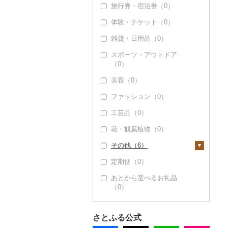
旅行券・宿泊券（0）
塩（0）
体験・チケット（0）
醤油（0）
雑貨・日用品（0）
味噌（0）
スポーツ・アウトドア
酢（0）
（0）
だし（0）
美容（0）
食用油（0）
ファッション（0）
はちみつ（0）
工芸品（0）
ドレッシング（0）
花・観葉植物（0）
その他調味料（3）
その他（6）
みりん（0）
定期便（0）
地域サービス（0）
ケチャップ（0）
あとから選べるお礼品
その他（6）
こしょう（0）
（0）
その他調味料（3）
さとふる公式