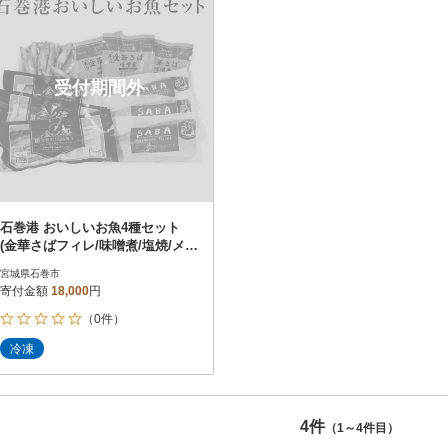
受付期間外
石巻港 おいしいお魚4種セット
(金華さばフィレ/味噌煮/塩焼/メヒ
カリ)
宮城県石巻市
寄付金額
18,000
円
（0件）
冷凍
4件
（1～4件目）