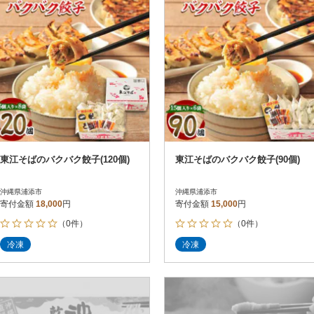
東江そばのバクバク餃子(120個)
東江そばのバクバク餃子(90個)
沖縄県浦添市
沖縄県浦添市
寄付金額
18,000
円
寄付金額
15,000
円
（0件）
（0件）
冷凍
冷凍