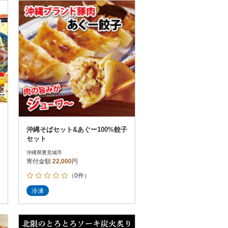
お届け時間帯指定可
発送される月指定可
件数順
90
評価順
120
が高い順
その他
解除
が低い順
さとふる限定のお礼品
定期便
さとふるアプリdeワンストップ申請
対象
沖縄そばセット&あぐー100%餃子
セット
沖縄県豊見城市
寄付金額
22,000
円
（0件）
）
冷凍