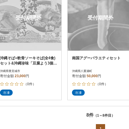
受付期間外
受付期間外
沖縄そば+軟骨ソーキそば(全4食)
南国アグーバラエティセット
セット&沖縄珍味「豆腐よう3個
入」セット
沖縄県豊見城市
沖縄県八重瀬町
寄付金額
23,000
円
寄付金額
50,000
円
（0件）
（0件）
冷凍
冷凍
8件
（1～8件目）
1