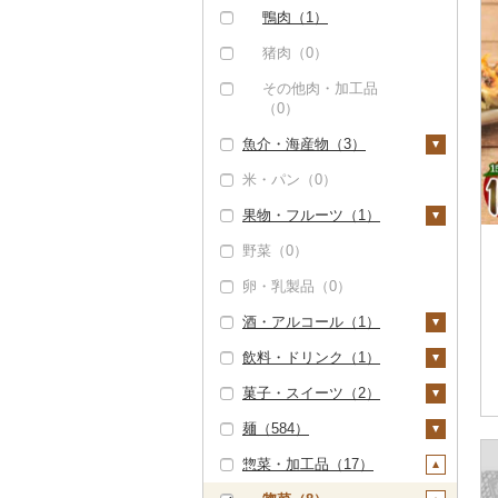
鴨肉（1）
猪肉（0）
その他肉・加工品
（0）
魚介・海産物（3）
米・パン（0）
カニ（0）
果物・フルーツ（1）
エビ（1）
野菜（0）
甘エビ（0）
いくら（0）
ぶどう・マスカット
（0）
卵・乳製品（0）
ボタンエビ（0）
うに（0）
いちご（0）
酒・アルコール（1）
伊勢海老（0）
明太子・たらこ（1）
りんご（0）
飲料・ドリンク（1）
その他エビ（1）
明太子（1）
その他魚卵（0）
ビール・発泡酒（1）
もも（0）
菓子・スイーツ（2）
たらこ（0）
貝（0）
ビール（0）
日本酒（0）
水・ミネラルウォータ
メロン（0）
ー（0）
麺（584）
うなぎ（0）
発泡酒（0）
焼酎（0）
ケーキ（0）
さくらんぼ（0）
コーヒー・コーヒー豆
惣菜・加工品（17）
鮮魚（0）
地ビール・クラフトビ
梅酒（0）
クッキー（0）
ラーメン（3）
（0）
梨（0）
ール（0）