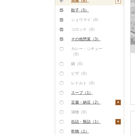
イカ・タコ（0）
泡盛（0）
焼き菓子（0）
うどん（108）
惣菜（8）
茶（0）
マンゴー（1）
海苔・海藻（1）
ワイン（0）
プリン（0）
そば（262）
餃子（5）
果汁飲料（1）
みかん・柑橘（0）
海苔（0）
干物（0）
ウイスキー（0）
ゼリー（0）
パスタ（0）
シュウマイ（0）
りんごジュース（0）
紅茶（0）
すいか（0）
わかめ（0）
その他魚介・加工品
リキュール・洋酒
チョコレート（0）
ひやむぎ（4）
コロッケ（0）
みかんジュース（オレ
その他飲料・ジュース
（1）
キウイ（0）
（0）
ンジジュース）（0）
（0）
ひじき（0）
カステラ（0）
そうめん（4）
その他惣菜（3）
しらす・ちりめん
柿（カキ）（0）
甘酒（0）
その他果汁飲料（1）
その他海苔・海藻
アイス・ジェラート
その他麺（230）
カレー・シチュー
（0）
（1）
ドライフルーツ（0）
ノンアルコール（0）
（0）
（0）
かまぼこ・練り製品
その他果物（1）
その他酒（0）
その他洋菓子（2）
鍋（0）
（0）
びわ（0）
煎餅・おかき（0）
ピザ（0）
その他魚介・加工品
（1）
ブルーベリー（0）
羊羹（0）
レトルト（0）
パイナップル（1）
饅頭（0）
スープ（1）
栗（0）
大福（0）
豆腐・納豆（2）
その他果物（0）
その他和菓子（0）
豆腐（2）
漬物（0）
納豆（0）
缶詰・瓶詰（1）
肉（0）
乾物（1）