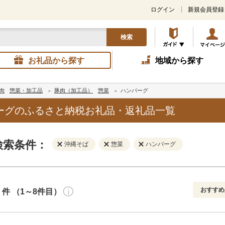
ログイン
新規会員登録
検索
お礼品から探す
地域から探す
肉
惣菜・加工品
豚肉（加工品）
惣菜
ハンバーグ
ーグのふるさと納税お礼品・返礼品一覧
検索条件：
沖縄そば
惣菜
ハンバーグ
おすすめ
件 （1～8件目）
寄付金額
解除
地域
解除
おすすめ
円～
新着順