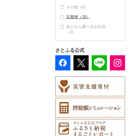
ごま油（0）
その他調味料（8）
その他（0）
グラス・カップ（0）
キッチン用品（0）
その他食用油（1）
みりん（0）
定期便（18）
タンブラー（0）
日用品（0）
ケチャップ（0）
あとから選べるお礼品
箸（0）
楽器・器材（0）
こしょう（1）
（0）
スプーン・フォーク・
本・CD・DVD（0）
その他調味料（8）
ナイフ（0）
おもちゃ・ぬいぐるみ
さとふる公式
皿・椀（0）
（0）
弁当箱（0）
ご当地キャラクター
（0）
その他食器（1）
ベビー用品（0）
ペット用品（0）
防災グッズ（0）
その他雑貨（0）