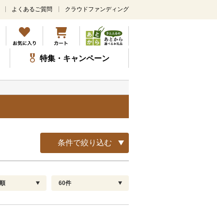
よくあるご質問
クラウドファンディング
メ
イ
ン
コ
ン
特集・キャンペーン
テ
ン
ツ
に
ス
キ
ッ
プ
条件で絞り込む
順
60件
配送指定
解除
順
30
お届け日時指定可
60