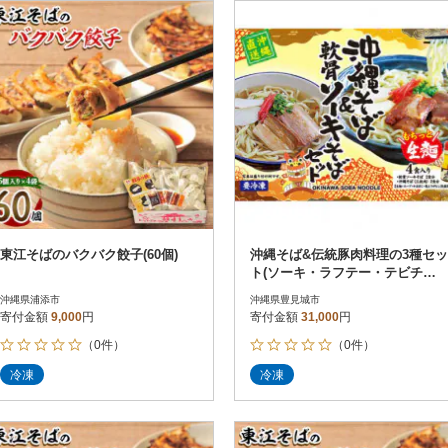
円
レビュー
レビュー
決済方法
解除
寄付金額
PayPay
発送種別
解除
クレジットカード決済
寄付金額
通常
Amazon Pay
冷蔵便
楽天ペイ
冷凍便
メルペイ
コンビニ支払い
ソフトバンクまとめて支払い
au PAY（auかんたん決済）
東江そばのバクバク餃子(60個)
沖縄そば&伝統豚肉料理の3種セッ
d払い
ト(ソーキ・ラフテー・テビチセ
金融機関(Pay-easy決済)
ット)
沖縄県浦添市
沖縄県豊見城市
寄付金額
9,000
円
寄付金額
31,000
円
（0件）
（0件）
解除
結果を見る（
8
件
冷凍
冷凍