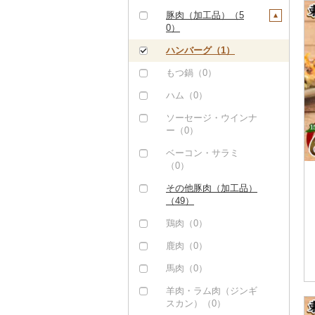
ステーキ（0）
豚肉（加工品）（5
0）
すき焼き（0）
ハンバーグ（1）
しゃぶしゃぶ（1）
もつ鍋（0）
焼肉（0）
ハム（0）
アグー豚（0）
ソーセージ・ウインナ
その他豚肉（精肉）
ー（0）
（1）
ベーコン・サラミ
（0）
その他豚肉（加工品）
（49）
鶏肉（0）
鹿肉（0）
馬肉（0）
羊肉・ラム肉（ジンギ
スカン）（0）