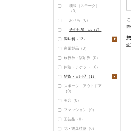
魚（0）
燻製（スモーク）
（0）
果物（0）
こ
おせち（0）
ジャム（0）
惣
その他加工品（7）
その他缶詰・瓶詰
惣
調味料（12）
（1）
餃
家電製品（0）
砂糖（0）
旅行券・宿泊券（0）
塩（0）
体験・チケット（0）
醤油（1）
雑貨・日用品（1）
味噌（0）
スポーツ・アウトドア
酢（0）
家具・インテリア
（0）
（0）
だし（5）
美容（0）
寝具（0）
食用油（1）
ファッション（0）
タオル（0）
えごま油（0）
はちみつ（0）
工芸品（0）
文房具・印鑑（0）
オリーブオイル（0）
ドレッシング（0）
花・観葉植物（0）
食器（1）