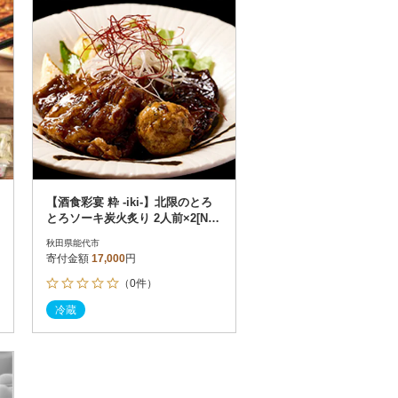
【酒食彩宴 粋 -iki-】北限のとろ
とろソーキ炭火炙り 2人前×2[No.
5335-0264]
秋田県能代市
寄付金額
17,000
円
（0件）
冷蔵