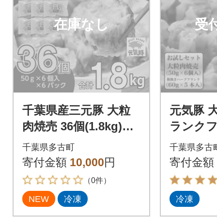
在庫なし
受
千葉県産三元豚 大粒
元気豚 
肉焼売 36個(1.8kg)元
ランク
気豚100%使用 冷凍
セット 6
千葉県多古町
千葉県多古
個入り、6
寄付金額
10,000
円
寄付金額
り)
（0件）
NEW
冷凍
冷凍