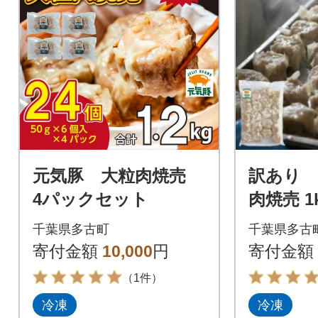
元気豚 大粒肉焼売
訳あり 
4パックセット
肉焼売 1k
入り)
千葉県多古町
千葉県多古
寄付金額
10,000
円
寄付金額
（1件）
冷凍
冷凍