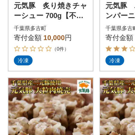
元気豚 炙り焼きチャ
元気豚 
ーシュー 700g【不定
ンパー
貫】
千葉県多古町
千葉県多古
寄付金額
10,000
円
寄付金額
（0件）
冷凍
冷凍