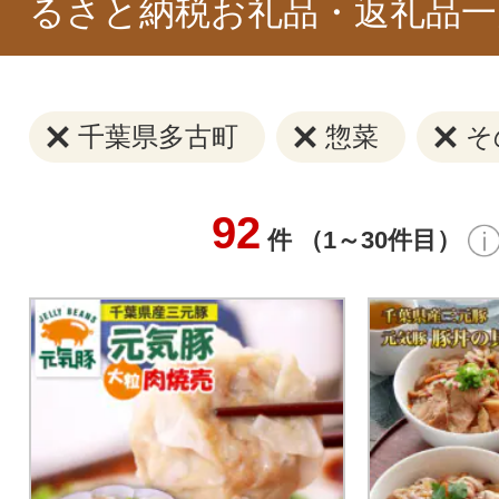
るさと納税お礼品・返礼品一
千葉県多古町
惣菜
そ
92
件 （1～30件目）