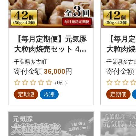
【毎月定期便】元気豚
【毎月定
大粒肉焼売セット 42
大粒肉焼
個セット(計2.1kg)全3
個セット(
千葉県多古町
千葉県多古
回
回
寄付金額
36,000
円
寄付金額
（0件）
定期便
冷凍
定期便