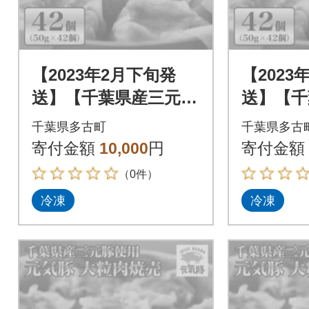
【2023年2月下旬発
【2023
送】【千葉県産三元
送】【千
豚】元気豚 大粒肉焼
豚】元気
千葉県多古町
千葉県多古
売セット 2.1kg(50g
売セット 
寄付金額
10,000
円
寄付金額
×42個)
×42個)
（0件）
冷凍
冷凍