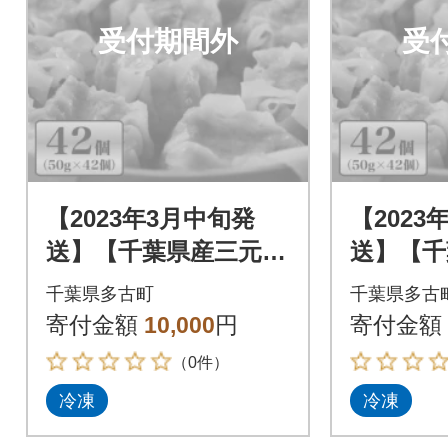
受付期間外
受
【2023年3月中旬発
【2023
送】【千葉県産三元
送】【千
豚】元気豚 大粒肉焼
豚】元気
千葉県多古町
千葉県多古
売セット 2.1kg(50g
売セット 
寄付金額
10,000
円
寄付金額
×42個)
×42個)
（0件）
冷凍
冷凍