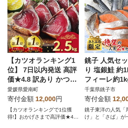
【カツオランキング1
銚子 人気セッ
位】 7日以内発送 高評
り 塩銀鮭 約1
価★4.8 訳あり かつお
フィーレ約1k
のたたき 2.5kg
2.0kg【さと
愛媛県愛南町
千葉県銚子市
定】
寄付金額
12,000
円
寄付金額
12,0
【カツオランキングで1位獲
銚子東洋の人気「
得!】おかげさまで高評価★4.
け」と「さば」が
8!四国一の水揚げを誇る愛媛県
める訳ありセット。