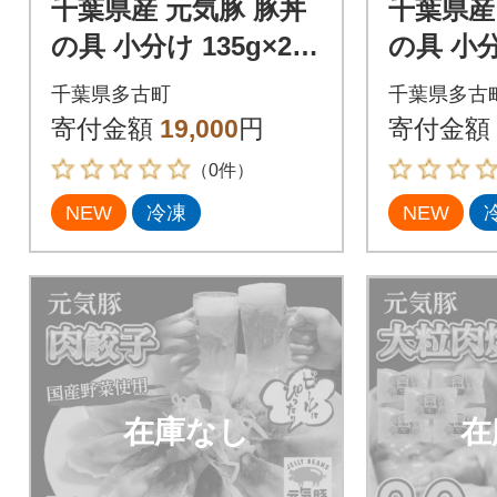
千葉県産 元気豚 豚丼
千葉県産
の具 小分け 135g×20
の具 小分
食
食
千葉県多古町
千葉県多古
寄付金額
19,000
円
寄付金額
（0件）
NEW
冷凍
NEW
在庫なし
在