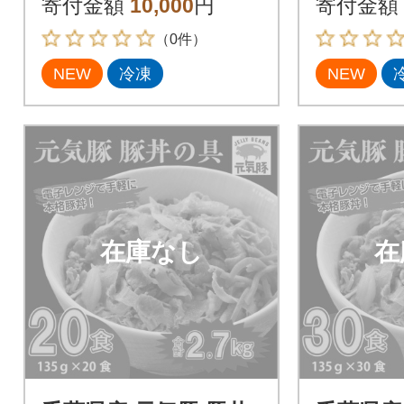
寄付金額
10,000
円
寄付金額
（0件）
NEW
冷凍
NEW
在庫なし
在