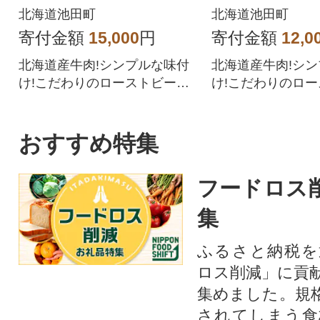
011-11-1】
添加 国産 【A0
北海道池田町
北海道池田町
寄付金額
15,000
円
寄付金額
12,0
北海道産牛肉!シンプルな味付
北海道産牛肉!シ
け!こだわりのローストビーフ
け!こだわりのロ
をご賞味ください。
をご賞味ください
おすすめ特集
フードロス
集
ふるさと納税を
ロス削減」に貢
集めました。規
されてしまう食