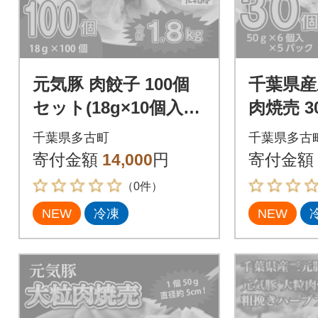
元気豚 肉餃子 100個
千葉県産
セット(18g×10個入×1
肉焼売 30
0パック)
気豚100
千葉県多古町
千葉県多古
寄付金額
14,000
円
寄付金額
（0件）
NEW
冷凍
NEW