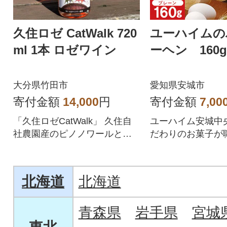
久住ロゼ CatWalk 720
ユーハイムの
ml 1本 ロゼワイン
ーヘン 160g
大分県竹田市
愛知県安城市
寄付金額
14,000
円
寄付金額
7,00
「久住ロゼCatWalk」 久住自
ユーハイム安城中
社農園産のピノノワールとシ
だわりのお菓子が
ャルドネを主体に醸造した辛
より一つ一つ丁寧
口ロゼワイン。
います。
北海道
北海道
青森県
岩手県
宮城