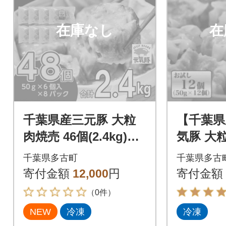
在庫なし
在
千葉県産三元豚 大粒
【千葉県
肉焼売 46個(2.4kg)元
気豚 大
気豚100%使用 冷凍
しセット 
千葉県多古町
千葉県多古
12個)
寄付金額
12,000
円
寄付金額
（0件）
NEW
冷凍
冷凍