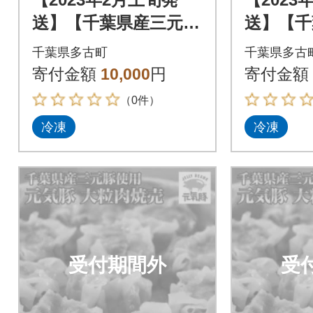
送】【千葉県産三元
送】【千
豚】元気豚 大粒肉焼
豚】元気
千葉県多古町
千葉県多古
売セット 2.1kg(50g
売セット 
寄付金額
10,000
円
寄付金額
×42個)
×42個)
（0件）
冷凍
冷凍
受付期間外
受