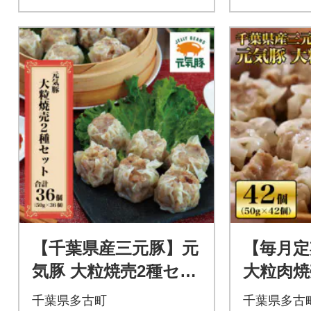
【千葉県産三元豚】元
【毎月定
気豚 大粒焼売2種セッ
大粒肉焼
ト(2種 合計36個入)
個セット(
千葉県多古町
千葉県多古