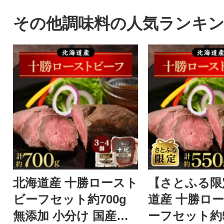
愛南町のかつお。愛媛はみか
お届けします!
んや柑橘だけじゃない!太平洋
その他調味料の人気ランキ
でとれたかつおは高知(土佐)に
も負けない鮮度でかつお本来
の旨味を存分に楽しめます。
形や大きさは不揃いですが、
味は訳なし!人気のかつおのた
たきをどうぞご賞味くださ
い。鰹のタタキ かつおたたき
冷凍 小分け カツオタタキ 骨取
り 骨なし たたき
北海道産 十勝ロースト
【さとふる限
ビーフセット約700g
道産 十勝ロ
無添加 小分け 国産【A
ーフセット約55