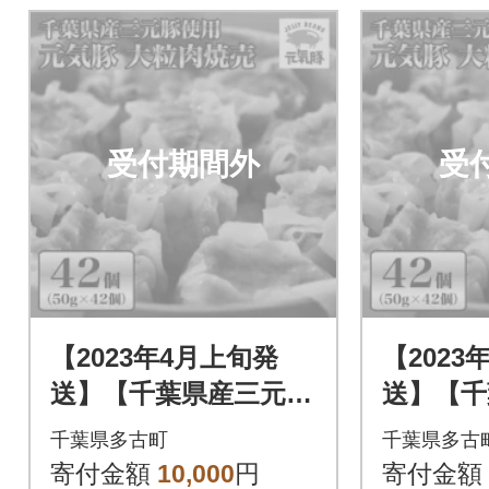
受付期間外
受
【2023年4月上旬発
【2023
送】【千葉県産三元
送】【千
豚】元気豚 大粒肉焼
豚】元気
千葉県多古町
千葉県多古
売セット 2.1kg(50g
売セット 
寄付金額
10,000
円
寄付金額