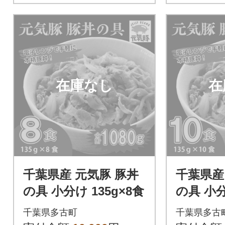
在庫なし
在
千葉県産 元気豚 豚丼
千葉県産
の具 小分け 135g×8食
の具 小分
食
千葉県多古町
千葉県多古