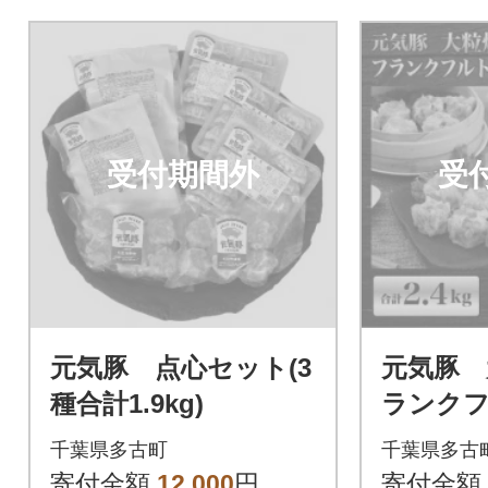
受付期間外
受
元気豚 点心セット(3
元気豚 
種合計1.9kg)
ランクフ
ト
千葉県多古町
千葉県多古
寄付金額
12,000
円
寄付金額