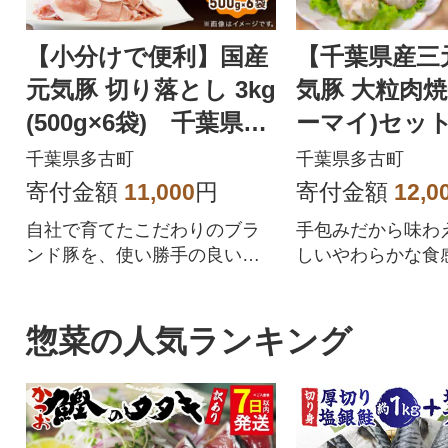
【小分けで便利】国産
【千葉県産三
元気豚 切り落とし 3kg
気豚 大粒肉焼
(500g×6袋) 千葉県産
ーマイ)セット 
三元豚 パラパラ凍結
(50g×42個)
千葉県多古町
千葉県多古町
寄付金額
11,000
円
寄付金額
12,0
自社で育てたこだわりのブラ
手包みだから味わ
ンド豚を、使い勝手の良いパ
しいやわらかな食
ラパラ凍結で500gずつ小分け
シーな旨みが楽し
にしました!
そう系冷凍焼売
惣菜の人気ランキング