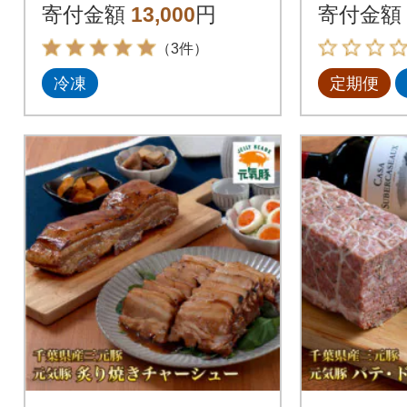
【シュウマイ】
回
寄付金額
13,000
円
寄付金額
（3件）
冷凍
定期便