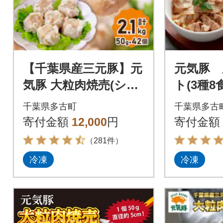
【千葉県産三元豚】元
元気豚 
気豚 大粒肉焼売(シュ
ト(3種8
ーマイ)セット 2.1kg
千葉県多古町
千葉県多古
(50g×42個)
寄付金額
12,000
円
寄付金額
（281件）
冷凍
冷凍