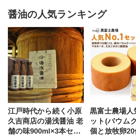
愛南町のかつお。愛媛はみか
お届けします!
んや柑橘だけじゃない!太平洋
醤油の人気ランキング
でとれたかつおは高知(土佐)に
も負けない鮮度でかつお本来
の旨味を存分に楽しめます。
形や大きさは不揃いですが、
味は訳なし!人気のかつおのた
たきをどうぞご賞味くださ
い。鰹のタタキ かつおたたき
冷凍 小分け カツオタタキ 骨取
り 骨なし たたき
江戸時代から続く小原
黒富士農場人気
久吉商店の湯浅醤油 老
ット(バウム
舗の味900ml×3本セッ
個と放牧卵2