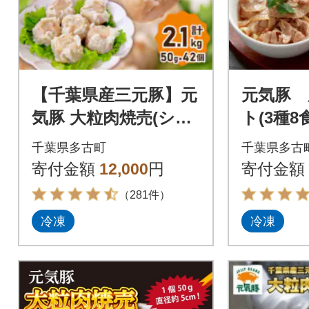
【千葉県産三元豚】元
元気豚 
気豚 大粒肉焼売(シュ
ト(3種8
ーマイ)セット 2.1kg
千葉県多古町
千葉県多古
(50g×42個)
寄付金額
12,000
円
寄付金額
（281件）
冷凍
冷凍