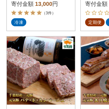
【シュウマイ】
回
寄付金額
13,000
円
寄付金額
（3件）
冷凍
定期便