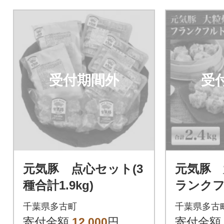
受付期間外
受
元気豚 点心セット(3
元気豚 
種合計1.9kg)
ランクフ
ト
千葉県多古町
千葉県多古
寄付金額
12,000
円
寄付金額