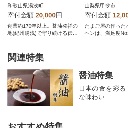
ト
ト)
和歌山県湯浅町
山梨県甲斐市
寄付金額
20,000
円
寄付金額
12,0
創業約170年以上。醤油発祥の
たまご屋の作った
地(紀州湯浅)で守り続ける伝統
ヘンは、満足度No
の味!風味とコクが特徴の再仕
はんセットとコラ
込醤油3本セットです。
味しいセットです
関連特集
醤油特集
日本の食を彩る
な味わい
おすすめ特集