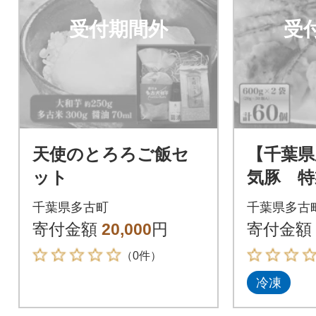
受付期間外
受
天使のとろろご飯セ
【千葉県
ット
気豚 特製
kg(20g×
千葉県多古町
千葉県多古
寄付金額
20,000
円
寄付金額
（0件）
冷凍