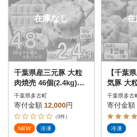
在庫なし
在
千葉県産三元豚 大粒
【千葉県
肉焼売 46個(2.4kg)元
気豚 大
気豚100%使用 冷凍
しセット 
千葉県多古町
千葉県多古
12個)
寄付金額
12,000
円
寄付金額
（0件）
NEW
冷凍
冷凍