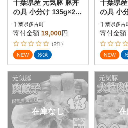
千葉県産 元気豚 豚丼
千葉県産
の具 小分け 135g×20
の具 小分
食
食
千葉県多古町
千葉県多古
寄付金額
19,000
円
寄付金額
（0件）
NEW
冷凍
NEW
在庫なし
在