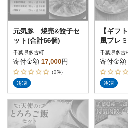
元気豚 焼売&餃子セ
【ギフト
ット(合計66個)
風プレ
千葉県多古町
千葉県多古
寄付金額
17,000
円
寄付金額
（0件）
冷凍
冷凍