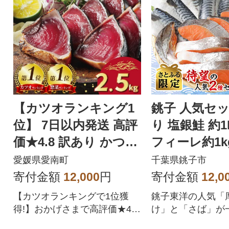
【カツオランキング1
銚子 人気セッ
位】 7日以内発送 高評
り 塩銀鮭 約1
価★4.8 訳あり かつお
フィーレ約1k
のたたき 2.5kg
2.0kg【さと
愛媛県愛南町
千葉県銚子市
定】
寄付金額
12,000
円
寄付金額
12,0
【カツオランキングで1位獲
銚子東洋の人気「
得!】おかげさまで高評価★4.
け」と「さば」が
8!四国一の水揚げを誇る愛媛県
める訳ありセット。