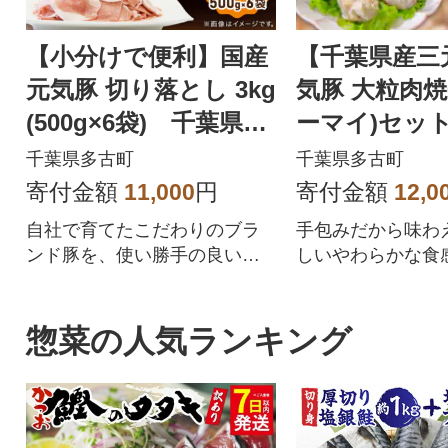
【小分けで便利】国産
【千葉県産三
元気豚 切り落とし 3kg
気豚 大粒肉焼
(500g×6袋) 千葉県産
ーマイ)セット 
三元豚 パラパラ凍結
(50g×42個)
千葉県多古町
千葉県多古町
寄付金額
11,000
円
寄付金額
12,0
自社で育てたこだわりのブラ
手包みだから味わ
ンド豚を、使い勝手の良いパ
しいやわらかな食
ラパラ凍結で500gずつ小分け
シーな旨みが楽し
にしました!
そう系冷凍焼売
惣菜の人気ランキング