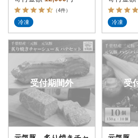
（4件）
冷凍
冷凍
受付期間外
受
元気豚 炙り焼きチャ
元気豚 