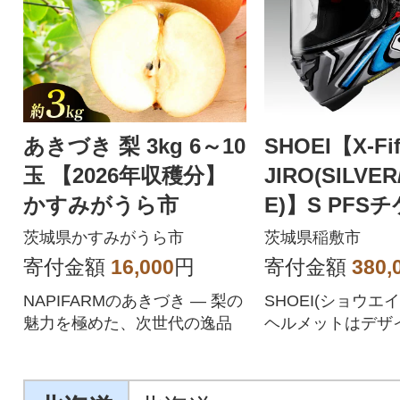
あきづき 梨 3kg 6～10
SHOEI【X-Fif
玉 【2026年収穫分】
JIRO(SILVER
かすみがうら市
E)】S PFS
き
茨城県かすみがうら市
茨城県稲敷市
寄付金額
16,000
円
寄付金額
380,
NAPIFARMのあきづき ― 梨の
SHOEI(ショウエ
魅力を極めた、次世代の逸品
ヘルメットはデザ
能性、高い安全性
えた高性能品