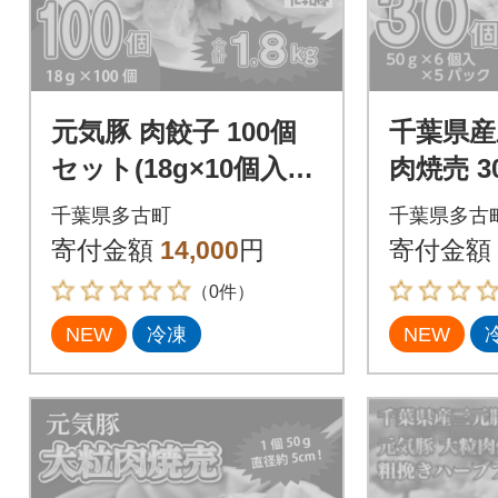
元気豚 肉餃子 100個
千葉県産
セット(18g×10個入×1
肉焼売 30
0パック)
気豚100
千葉県多古町
千葉県多古
寄付金額
14,000
円
寄付金額
（0件）
NEW
冷凍
NEW