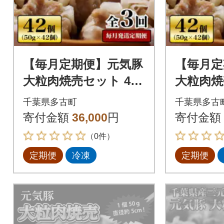
【毎月定期便】元気豚
【毎月定
大粒肉焼売セット 42
大粒肉焼
個セット(計2.1kg)全3
個セット(
千葉県多古町
千葉県多古
回
回
寄付金額
36,000
円
寄付金額
（0件）
定期便
冷凍
定期便