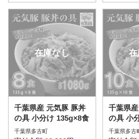
在庫なし
在
千葉県産 元気豚 豚丼
千葉県産
の具 小分け 135g×8食
の具 小分
食
千葉県多古町
千葉県多古