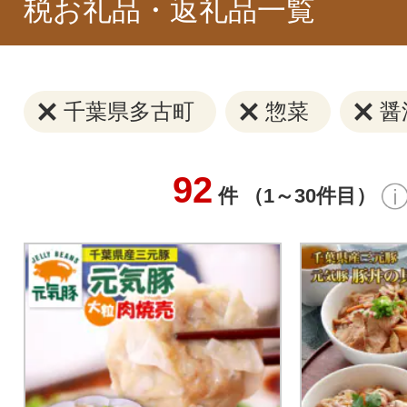
税お礼品・返礼品一覧
千葉県多古町
惣菜
醤
92
件 （1～30件目）