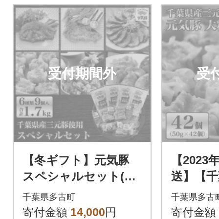
受付期間外
受
【冬ギフト】元気豚
【2023
スペシャルセット(6
送】【千
種類9個入)
豚】元気
千葉県多古町
千葉県多古
売セット 
寄付金額
14,000
円
寄付金額