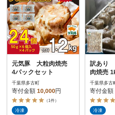
元気豚 大粒肉焼売
訳あり 
4パックセット
肉焼売 1k
入り)
千葉県多古町
千葉県多古
寄付金額
10,000
円
寄付金額
（1件）
冷凍
冷凍