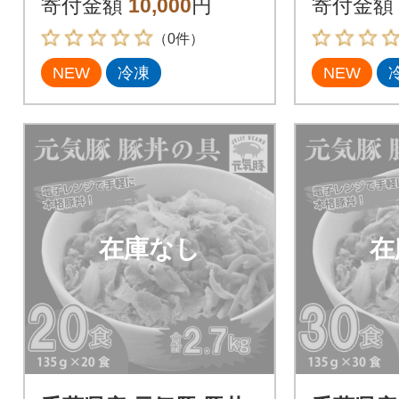
寄付金額
10,000
円
寄付金額
（0件）
NEW
冷凍
NEW
在庫なし
在