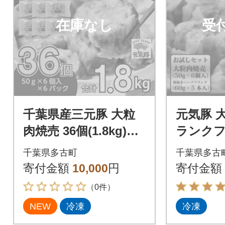
在庫なし
受
千葉県産三元豚 大粒
元気豚 
肉焼売 36個(1.8kg)元
ランク
気豚100%使用 冷凍
セット 6
千葉県多古町
千葉県多古
個入り、6
寄付金額
10,000
円
寄付金額
り)
（0件）
NEW
冷凍
冷凍