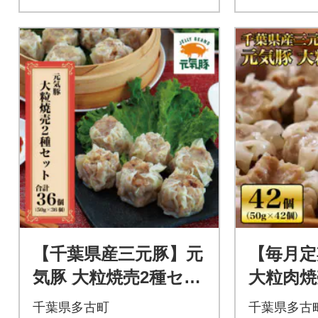
【千葉県産三元豚】元
【毎月定
気豚 大粒焼売2種セッ
大粒肉焼
ト(2種 合計36個入)
個セット(
千葉県多古町
千葉県多古