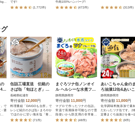
kgを
です!
牛肉100%ハンバーグ!
(1,772件)
(472件)
(313件)
ング
統の
缶詰工場直送 伝統の
まぐろツナ缶ノンオイ
あいこちゃん金の
4種
さば缶「旬ほとぎ」水
ル ヘルシーな水煮フレ
ろ油漬12缶&あい
煮12缶
ークタイプ (70g×24缶)
ゃんツナ油漬12缶
長崎県松浦市
静岡県静岡市
静岡県静岡市
_計1680g 伊藤食品製造
計24缶
寄付金額
12,000
円
寄付金額
11,000
円
寄付金額
11,000
円
所」で
料理番組「DAIGOも台所」で
マグロで作ったツナの缶詰。
化学調味料無添加で素
煮・醤
レシピ紹介のさば缶♪ まろやか
常温で長期保存可能なので普
だわったツナ缶です。2
種を味
でほのかに甘い海水塩「青い
段使いから防災用の非常食に
定番まぐろ油漬けを食べ比
海」使用
もおすすめです。
(71件)
(48件)
(9件)