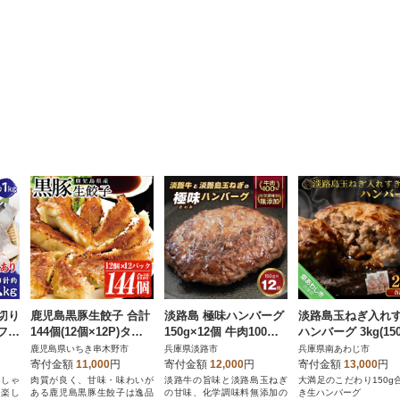
切り
鹿児島黒豚生餃子 合計
淡路島 極味ハンバーグ
淡路島玉ねぎ入れ
 フィ
144個(12個×12P)タレ
150g×12個 牛肉100%
ハンバーグ 3kg(15
0kg
付き!国産野菜使用
ao05756
20個) 冷凍
鹿児島県いちき串木野市
兵庫県淡路市
兵庫県南あわじ市
寄付金額
11,000
円
寄付金額
12,000
円
寄付金額
13,000
円
りしゃ
肉質が良く、甘味・味わいが
淡路牛の旨味と淡路島玉ねぎ
大満足のこだわり150g
に楽し
ある鹿児島黒豚生餃子は逸品
の甘味、化学調味料無添加の
き生ハンバーグ