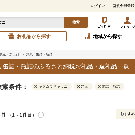
ログイン
新規会員登録
検索
お礼品から探す
地域から探す
惣菜・加工品
惣菜
缶詰・瓶詰
|缶詰・瓶詰のふるさと納税お礼品・返礼品一覧
検索条件：
キタムラサキウニ
惣菜
缶詰・瓶詰
おすすめ
件 （1～1件目）
寄付金額
解除
地域
解除
おすすめ
円～
新着順