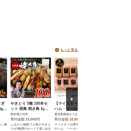
もっと見る
すぎ
やきとり 5種 100本セ
【マイスター山野井】
【さとふる限定】
0g×
ット 焼鳥 焼き鳥 ねぎ
ハム・ソーセージ 5種
のままレンジでOK
ま 鶏もも_259-6029
詰合せ 計10P ギフト
屋の腕自慢 煮魚1
熊本県八代市
鹿児島県南さつま市
鹿児島県南さつま市
贈答 冷蔵
ット[7種]
寄付金額
15,000
円
寄付金額
10,000
円
寄付金額
14,000
円
合い挽
ふるさと納税で人気のやきと
マイスター山野井のこだわり
お魚を美味しく、毎日
りを5種類のセットで楽しめま
のハム・ソーセージが贅沢に
でお楽しみ下さい。/さば