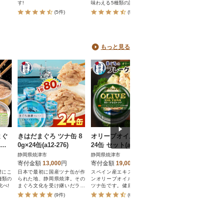
す!
味わえる5種類の詰合せセット
け・いわし 煮付け・ぶり
です
の7種類詰合せ。 /袋の
(5件)
(96件)
(396件)
子レンジで温めてお召
りいただけます。/常温
可能で、備蓄食にもオ
です(賞味期限は製造日よ
ヶ月)。
もっと見る
まぐ
きはだまぐろ ツナ缶 8
オリーブオイル ツナ缶
【北海道産】秋鮭
こち
0g×24缶(a12-276)
24缶 セット(a18-043)
用した鮭フレーク(
 合
の手ほぐし)160g×
静岡県焼津市
静岡県焼津市
北海道釧路町
寄付金額
13,000
円
寄付金額
19,000
円
寄付金額
14,000
円
材にこ
日本で最初に国産ツナ缶が作
スペイン産エキストラバージ
秋鮭切身よりも手軽で
種類の
られた地、静岡県焼津。その
ンオリーブオイルを使用した
秋鮭を味える、丁寧に
べ!
まぐろ文化を受け継いだライ
ツナ缶です。健康効果が注目
ぐした上質な鮭フレ
トツナフレークは、きはだま
されるオリーブオイルなの
す。
(9件)
(66件)
(152件)
ぐろの白身をふんわりほぐ
で、油切りすることなくパス
し、野菜の旨みをしみ込ませ
タやサラダなどアレンジ自在
たオイルで丁寧に仕上げてい
です。