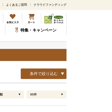
よくあるご質問
クラウドファンディング
メ
イ
ン
コ
ン
特集・キャンペーン
テ
ン
ツ
に
ス
キ
ッ
プ
条件で絞り込む
順
60件
配送指定
解除
順
30
お届け日時指定可
60