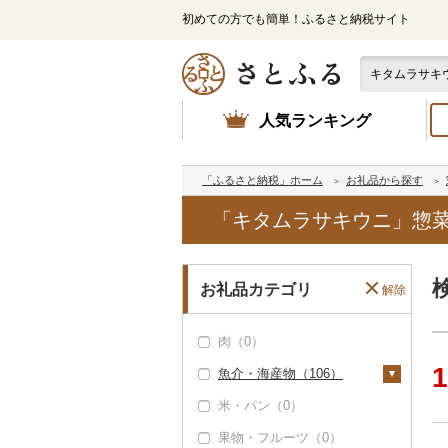
初めての方でも簡単！ふるさと納税サイト
人気ランキング
「ふるさと納税」ホーム
お礼品から探す
「キタムラサキウニ」惣菜
お礼品カテゴリ
解除
肉（0）
1
魚介・海産物（106）
米・パン（0）
カニ（0）
果物・フルーツ（0）
エビ（0）