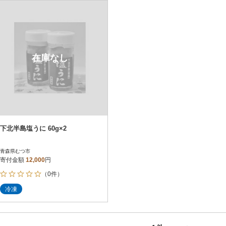
円
レビュー
レビュー
決済方法
解除
寄付金額
PayPay
発送種別
解除
在庫なし
クレジットカード決済
寄付金額
通常
Amazon Pay
冷蔵便
楽天ペイ
冷凍便
メルペイ
コンビニ支払い
ソフトバンクまとめて支払い
au PAY（auかんたん決済）
下北半島塩うに 60g×2
d払い
金融機関(Pay-easy決済)
青森県むつ市
寄付金額
12,000
円
（0件）
解除
結果を見る（
1
件
冷凍