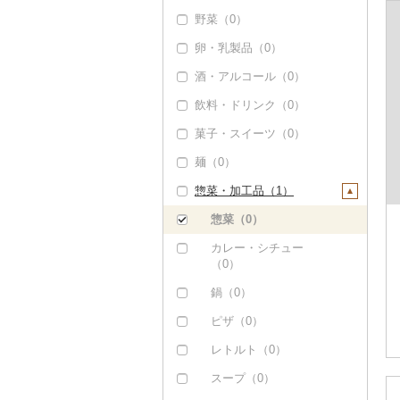
野菜（0）
いくら（1）
卵・乳製品（0）
うに（106）
酒・アルコール（0）
明太子・たらこ（0）
飲料・ドリンク（0）
その他魚卵（0）
菓子・スイーツ（0）
貝（0）
麺（0）
うなぎ（0）
惣菜・加工品（1）
鮮魚（0）
イカ・タコ（0）
惣菜（0）
海苔・海藻（0）
カレー・シチュー
（0）
干物（0）
鍋（0）
その他魚介・加工品
（0）
ピザ（0）
レトルト（0）
スープ（0）