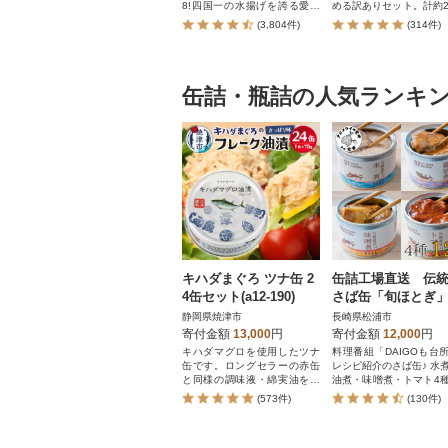
8!四国一の水揚げを誇る愛媛
める訳ありセット。計約2
県愛南町のかつお。愛媛はみ
お届けします!
(3,804件)
(314件)
かんや柑橘だけじゃない!太平
洋でとれたかつおは高知(土佐)
にも負けない鮮度でかつお本
来の旨味を存分に楽しめま
す。形や大きさは不揃いです
缶詰・瓶詰の人気ランキ
が、味は訳なし!人気のかつお
のたたきをどうぞご賞味くだ
さい。鰹のタタキ かつおたた
き 冷凍 小分け カツオタタキ
骨取り 骨なし たたき
キハダまぐろ ツナ缶 2
缶詰工場直送 伝
4缶セット(a12-190)
さば缶「旬ほとぎ」
類の味わい12缶
静岡県焼津市
長崎県松浦市
寄付金額
13,000
円
寄付金額
12,000
円
キハダマグロを使用したツナ
料理番組「DAIGOも台
缶です。ロングセラーの赤缶
レシピ紹介のさば缶♪ 水
と同様の調味液・綿実油を使
油煮・味噌煮・トマト4
用しているのでさっぱり召し
わうセット
(573件)
(130件)
上がれます。24缶入っている
のでサラダやパスタなど様々
な使い方が楽しめます。