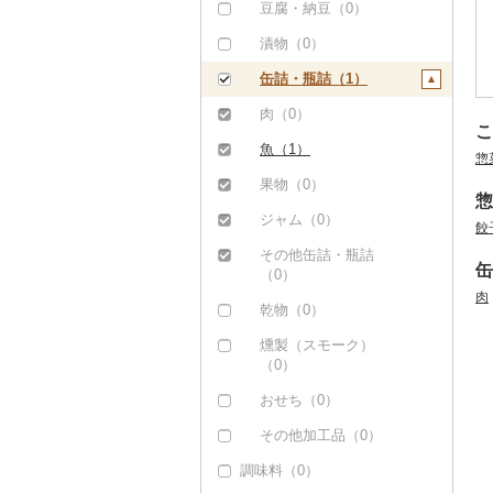
豆腐・納豆（0）
漬物（0）
缶詰・瓶詰（1）
肉（0）
こ
魚（1）
惣
果物（0）
惣
ジャム（0）
餃
その他缶詰・瓶詰
缶
（0）
肉
乾物（0）
燻製（スモーク）
（0）
おせち（0）
その他加工品（0）
調味料（0）