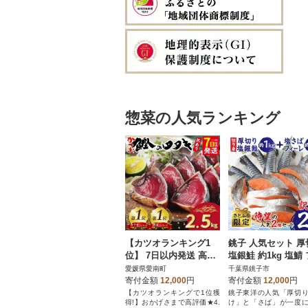
惣菜の人気ランキング
【カツオランキング1
銚子 人気セット 厚
位】 7日以内発送 高評
塩銀鮭 約1kg 塩鯖
価★4.8 訳あり かつお
ーレ約1kg 合計約2.
愛媛県愛南町
千葉県銚子市
のたたき 2.5kg
【さとふる限定】
寄付金額
12,000
円
寄付金額
12,000
円
【カツオランキングで1位獲
銚子東洋の人気「厚切
得!】おかげさまで高評価★4.
け」と「さば」が一度