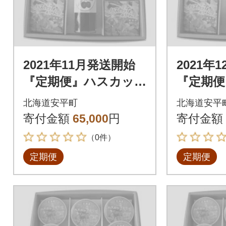
2021年11月発送開始
2021年
『定期便』ハスカッ
『定期便
プゼリー&ソース・よ
プゼリー
北海道安平町
北海道安平
うかんギフトセット
うかん
寄付金額
65,000
円
寄付金額
全6回
全6回
（0件）
定期便
定期便