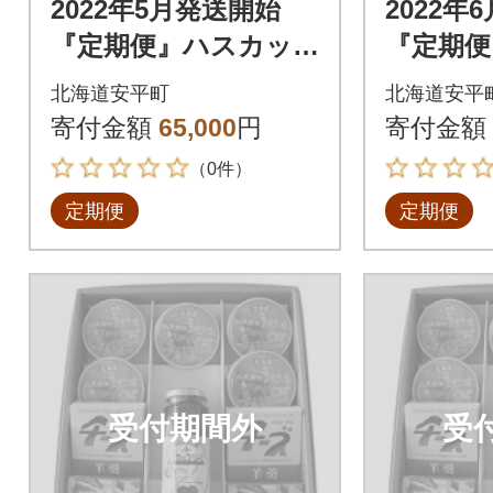
2022年5月発送開始
2022年
『定期便』ハスカッ
『定期便
プゼリー&ソース・よ
プゼリー
北海道安平町
北海道安平
うかんギフトセット
うかん
寄付金額
65,000
円
寄付金額
全6回
全6回
（0件）
定期便
定期便
受付期間外
受