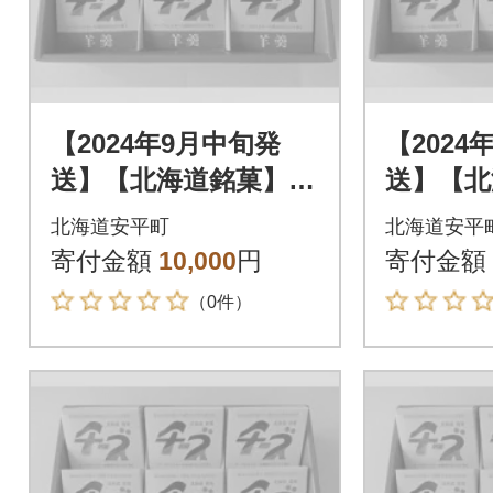
【2024年9月中旬発
【2024
送】【北海道銘菓】チ
送】【北
ーズようかんギフ
ーズよ
北海道安平町
北海道安平
ト 9個入(化粧箱)
ト 9個
寄付金額
10,000
円
寄付金額
（0件）