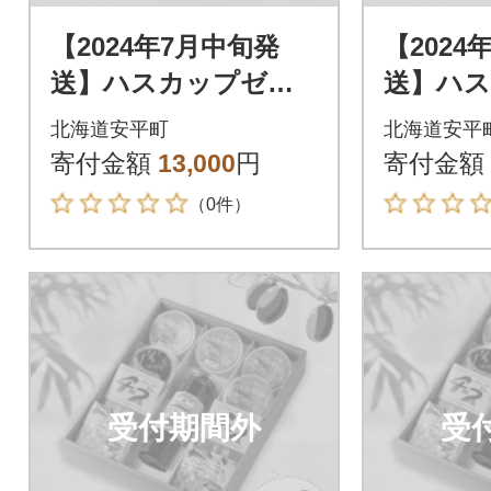
【2024年7月中旬発
【2024
送】ハスカップゼリ
送】ハ
ー&ソース・チーズよ
ー&ソー
北海道安平町
北海道安平
うかん詰め合わせセ
うかん
寄付金額
13,000
円
寄付金額
ット
ット
（0件）
受付期間外
受