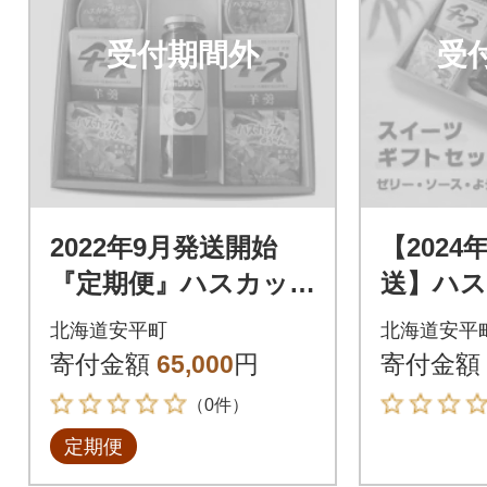
受付期間外
受
2022年9月発送開始
【2024
『定期便』ハスカッ
送】ハ
プゼリー&ソース・よ
ー&ソー
北海道安平町
北海道安平
うかんギフトセット
うかん
寄付金額
65,000
円
寄付金額
全6回
ット
（0件）
定期便