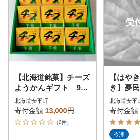
受
【北海道銘菓】チーズ
【はや
ようかんギフト 9個
き】夢民
入(化粧箱)
ざ 12
北海道安平町
北海道安平
豚バラ
寄付金額
13,000
円
寄付金額
ぶ 300
（0件）
1
冷凍