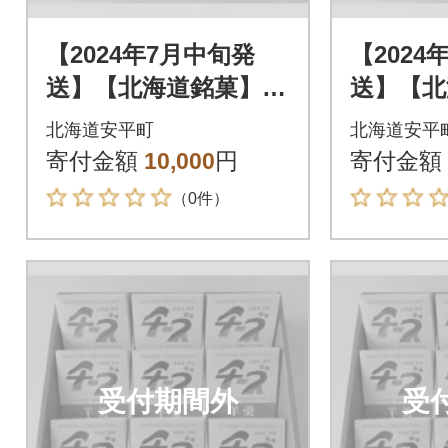
【2024年7月中旬発
【2024
送】【北海道銘菓】チ
送】【北
ーズようかんギフ
ーズよ
北海道安平町
北海道安平
ト 9個入(化粧箱)
ト 9個
寄付金額
10,000
円
寄付金額
（0件）
受付期間外
受