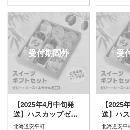
受付期間外
受
【2025年4月中旬発
【2025
送】ハスカップゼリ
送】ハ
ー&ソース・チーズよ
ー&ソー
北海道安平町
北海道安平