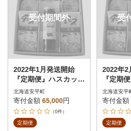
受付期間外
受
2022年1月発送開始
2022年
『定期便』ハスカッ
『定期便
プゼリー&ソース・よ
プゼリー
北海道安平町
北海道安平
うかんギフトセット
うかん
寄付金額
65,000
円
寄付金額
全6回
全6回
（0件）
定期便
定期便