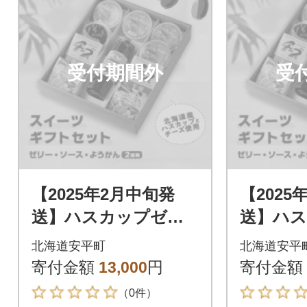
受付期間外
受
【2025年2月中旬発
【2025
送】ハスカップゼリ
送】ハ
ー&ソース・チーズよ
ー&ソー
北海道安平町
北海道安平
うかん詰め合わせセ
うかん
寄付金額
13,000
円
寄付金額
ット
ット
（0件）