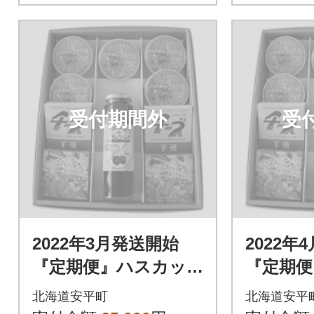
受付期間外
受
2022年3月発送開始
2022年
『定期便』ハスカッ
『定期便
プゼリー&ソース・よ
プゼリー
北海道安平町
北海道安平
うかんギフトセット
うかん