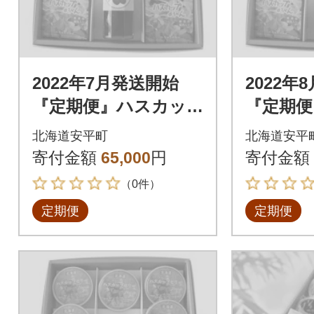
2022年7月発送開始
2022年
『定期便』ハスカッ
『定期便
プゼリー&ソース・よ
プゼリー
北海道安平町
北海道安平
うかんギフトセット
うかん
寄付金額
65,000
円
寄付金額
全6回
全6回
（0件）
定期便
定期便