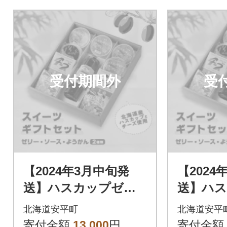
受付期間外
受
【2024年3月中旬発
【2024
送】ハスカップゼリ
送】ハ
ー&ソース・チーズよ
ー&ソー
北海道安平町
北海道安平
うかん詰め合わせセ
うかん
寄付金額
13,000
円
寄付金額