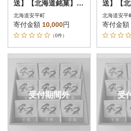
送】【北海道銘菓】チ
送】【北
ーズようかんギフ
ーズよ
北海道安平町
北海道安平
ト 9個入(化粧箱)
ト 9個
寄付金額
10,000
円
寄付金額
（0件）
受付期間外
受