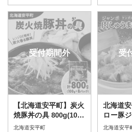
受付期間外
受
【北海道安平町】炭火
北海道安
焼豚丼の具 800g(100g
ロー豚
×8パック)
ゅうま
北海道安平町
北海道安平