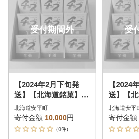
受付期間外
受
【2024年2月下旬発
【2024
送】【北海道銘菓】チ
送】【北
ーズようかんギフ
ーズよ
北海道安平町
北海道安平
ト 9個入(化粧箱)
ト 9個
寄付金額
10,000
円
寄付金額
（0件）