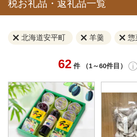
税お礼品・返礼品一覧
北海道安平町
羊羹
惣
62
件 （1～60件目）