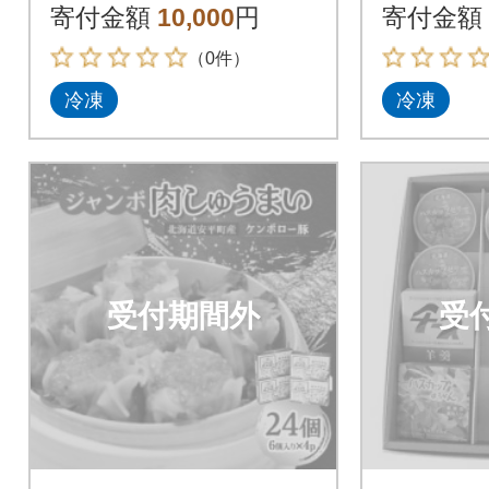
カンセ
寄付金額
10,000
円
寄付金額
（0件）
冷凍
冷凍
受付期間外
受