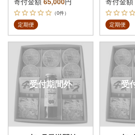
寄付金額
65,000
円
寄付金額
全6回
全6回
（0件）
定期便
定期便
受付期間外
受