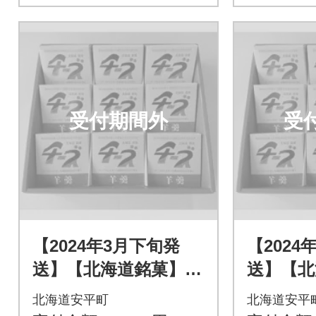
受付期間外
受
【2024年3月下旬発
【2024
送】【北海道銘菓】チ
送】【北
ーズようかんギフ
ーズよ
北海道安平町
北海道安平
ト 9個入(化粧箱)
ト 9個