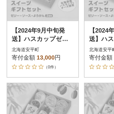
【2024年9月中旬発
【2024
送】ハスカップゼリ
送】ハ
ー&ソース・チーズよ
ー&ソー
北海道安平町
北海道安平
うかん詰め合わせセ
うかん
寄付金額
13,000
円
寄付金額
ット
ット
（0件）