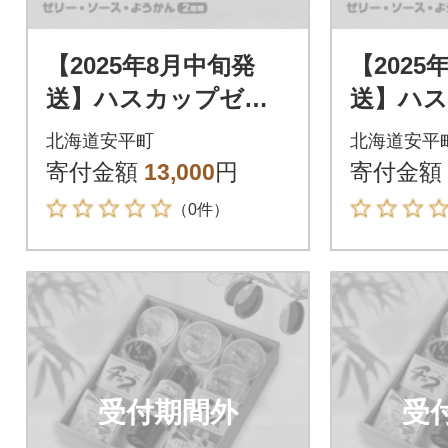
【2025年8月中旬発
【2025
送】ハスカップゼリ
送】ハ
ー&ソース・チーズよ
ー&ソー
北海道安平町
北海道安平
うかん詰め合わせセ
うかん
寄付金額
13,000
円
寄付金額
ット
ット
（0件）
受付期間外
受