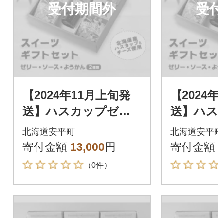
受付期間外
受
【2024年11月上旬発
【2024
送】ハスカップゼリ
送】ハ
ー&ソース・チーズよ
ー&ソー
北海道安平町
北海道安平
うかん詰め合わせセ
うかん
寄付金額
13,000
円
寄付金額
ット
ット
（0件）