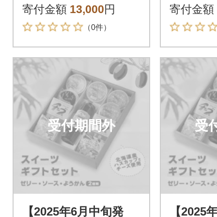
うかん詰め合わせセ
うかん
寄付金額
13,000
円
寄付金額
ット
ット
（0件）
受付期間外
受
【2025年6月中旬発
【2025