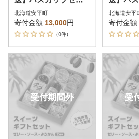
ー&ソース・チーズよ
ー&ソー
北海道安平町
北海道安平
うかん詰め合わせセ
うかん
寄付金額
13,000
円
寄付金額
ット
ット
（0件）
受付期間外
受