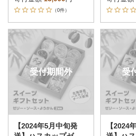
ット
ット
（0件）
受付期間外
受
【2024年5月中旬発
【2024
送】ハスカップゼリ
送】ハ