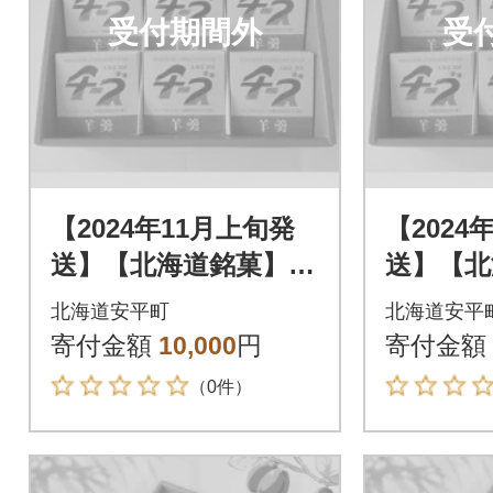
受付期間外
受
【2024年11月上旬発
【2024
送】【北海道銘菓】チ
送】【北
ーズようかんギフ
ーズよ
北海道安平町
北海道安平
ト 9個入(化粧箱)
ト 9個
寄付金額
10,000
円
寄付金額
（0件）