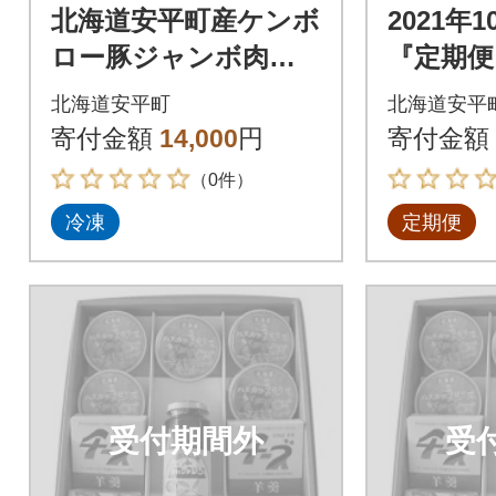
北海道安平町産ケンボ
2021年
ロー豚ジャンボ肉し
『定期便
ゅうまい 4パック
プゼリー
北海道安平町
北海道安平
うかん
寄付金額
14,000
円
寄付金額
全6回
（0件）
冷凍
定期便
受付期間外
受