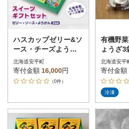
ハスカップゼリー&ソ
有機野菜
ース・チーズようか
ょうざ3
ん詰め合わせセット
北海道安平町
北海道安平
寄付金額
16,000
円
寄付金額
（0件）
冷凍