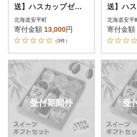
送】ハスカップゼリ
送】ハ
ー&ソース・チーズよ
ー&ソー
北海道安平町
北海道安平
うかん詰め合わせセ
うかん
寄付金額
13,000
円
寄付金額
ット
ット
（0件）
受付期間外
受