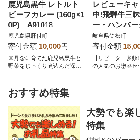
鹿児島黒牛 レトルト
レビューキャ
ビーフカレー (160g×1
中!飛騨牛三昧
0P) A91018
ー・ハンバー
の具)冷凍食
鹿児島県肝付町
岐阜県笠松町
わせセット
寄付金額
10,000
円
寄付金額
15,0
※丹念に育てた鹿児島黒牛と
【リピーター多数
野菜をじっくり煮込んだ深い
の人気のお惣菜セ
味わいのカレーです。便利な
凍食品ならではの
レトルトパックで、長期常温
お届けします。
保存も可能なので保存食とし
おすすめ特集
てもおススメです。
大勢でも楽
特集
仲間とのパーテ