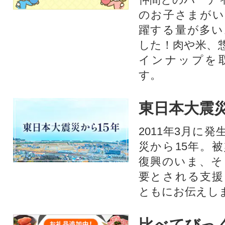
のお子さまがい
躍する量が多い
した！肉や米、
インナップを
す。
東日本大震災
2011年3月に
災から15年。
復興のいま、そ
要とされる支援
ともにお伝えし
比べてびっ