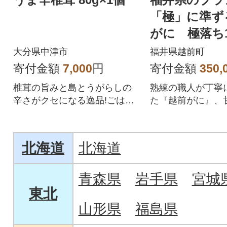
「極」に準ず
がに 極落ち1.
～】11月発送
大分県中津市
福井県越前町
寄付金額
7,000
円
寄付金額
350,
椎茸の旨みと島とうがらしの
熟練の職人が丁寧
辛さがクセになる逸品!ごはん
た『越前がに』、
のお供、おつまみにも!
まった身と豊穣な
味噌が自慢の一品
北海道
北海道
青森県
岩手県
宮城
東北
山形県
福島県