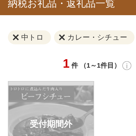
納税お礼品・返礼品一覧
中トロ
カレー・シチュー
1
件 （1～1件目）
受付期間外