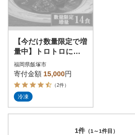
【今だけ数量限定で増
量中】トロトロに煮
込んだ牛肉入り「ビー
福岡県飯塚市
フシチュー」(14食)
寄付金額
15,000
円
（2件）
冷凍
1件
（1～1件目）