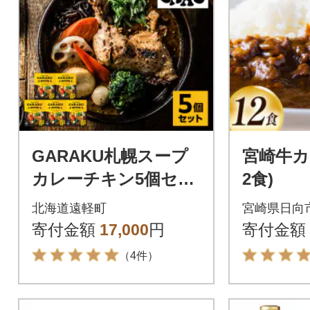
GARAKU札幌スープ
宮崎牛カレ
カレーチキン5個セッ
2食)
ト
北海道遠軽町
宮崎県日向
寄付金額
17,000
円
寄付金額
（4件）