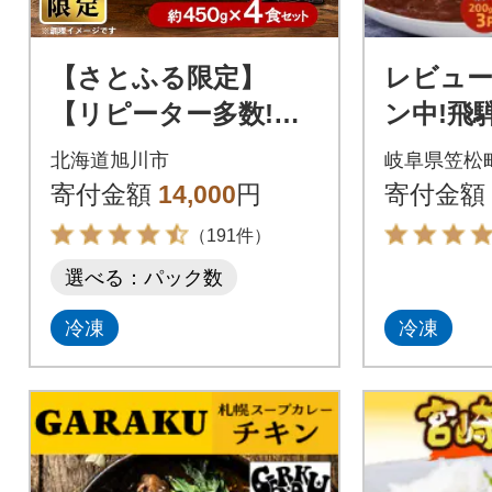
【さとふる限定】
レビュ
【リピーター多数!】
ン中!飛
スープカレーセット(4
ー・ハン
北海道旭川市
岐阜県笠松
食入り)_00560
の具)冷
寄付金額
14,000
円
寄付金額
わせセ
（191件）
選べる：パック数
冷凍
冷凍