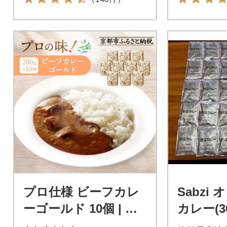
プロ仕様 ビーフカレ
Sabzi
ーゴールド 10個 | 京
カレー(3
都 レトルト食品 レト