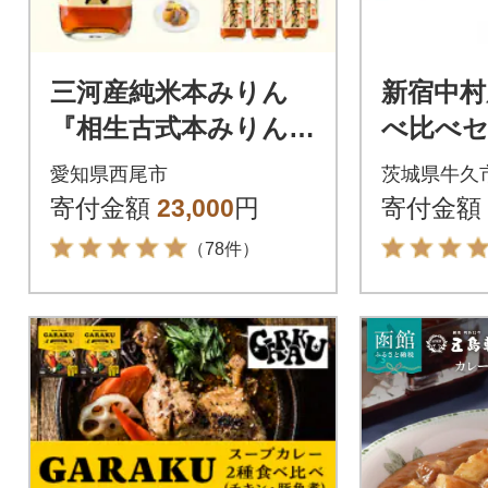
三河産純米本みりん
新宿中村
『相生古式本みりん』
べ比べセッ
6本セット・A008-23
愛知県西尾市
茨城県牛久
寄付金額
23,000
円
寄付金額
（78件）