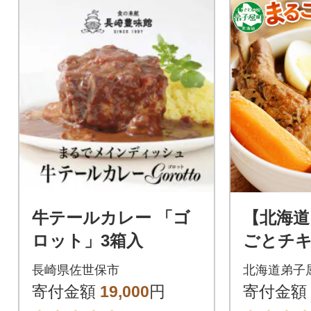
牛テールカレー 「ゴ
【北海道
ロット」3箱入
ごとチ
ープカレー
長崎県佐世保市
北海道弟子
41
寄付金額
19,000
円
寄付金額