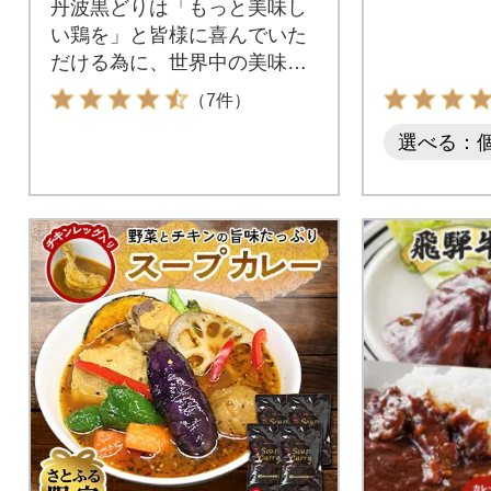
丹波黒どりは「もっと美味し
い鶏を」と皆様に喜んでいた
だける為に、世界中の美味し
い鶏を探し求めようやくたど
（7件）
り着いた血統から誕生した鶏
選べる：
です。