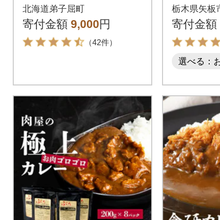
ープカレー300g×4個
個セット
北海道弟子屈町
栃木県矢板
3739
寄付金額
9,000
円
寄付金額
（42件）
選べる：