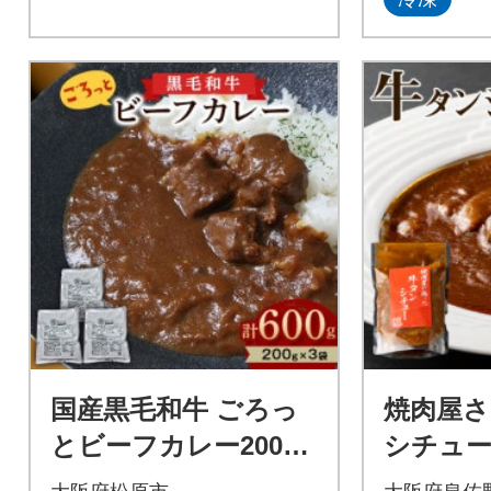
国産黒毛和牛 ごろっ
焼肉屋
とビーフカレー200g×
シチュー(
3袋 塊肉60g 欧風レト
ク)