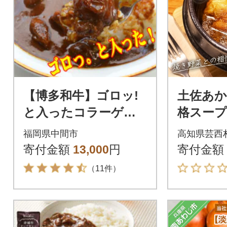
【博多和牛】ゴロッ!
土佐あか
と入ったコラーゲン
格スープ
牛すじカレー5食セッ
ット レ
福岡県中間市
高知県芸西
ト 常温長期保存可能
ープ仕立
寄付金額
13,000
円
寄付金額
なのに本格派のカレ
2】
（11件）
ー