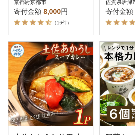
京都府京都市
佐賀県唐津
ルトカレー 人気
寄付金額
8,000
円
寄付金額
（16件）