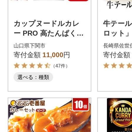
カップヌードルカレ
牛テー
ー PRO 高たんぱく&
ロット」
低糖質 塩分控えめ 12
山口県下関市
長崎県佐世
食入り JC004
寄付金額
11,000
円
寄付金額
（47件）
選べる：種類