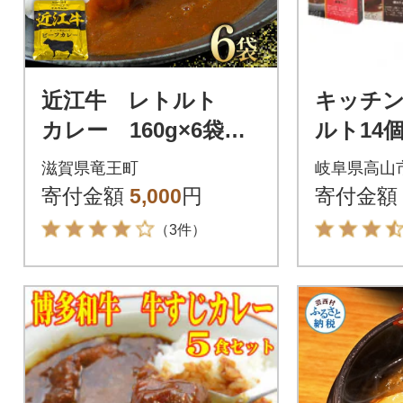
近江牛 レトルト
キッチ
カレー 160g×6袋セ
ルト14
ット K062
292
滋賀県竜王町
岐阜県高山
寄付金額
5,000
円
寄付金額
（3件）