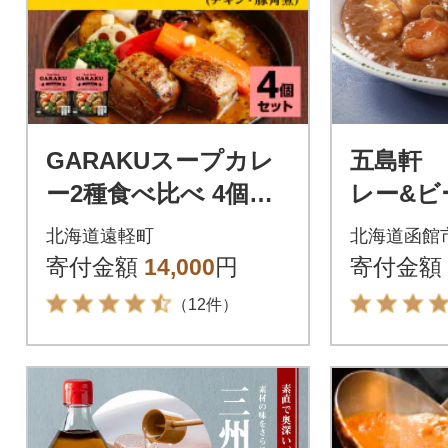
GARAKUスープカレ
五島軒
ー2種食べ比べ 4個セ
レー&ビ
ット
ノフ詰合せ
北海道遠軽町
北海道函館
5
寄付金額
14,000
円
寄付金額
（12件）