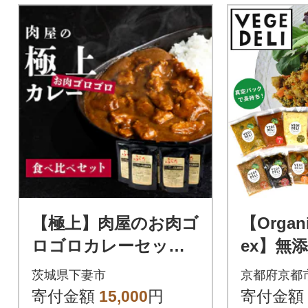
【極上】肉屋のお肉ゴ
【Organi
ロゴロカレーセット
ex】無
(中辛4パック&甘口4
クセッ
茨城県下妻市
京都府京都
パック)
寄付金額
15,000
円
寄付金額