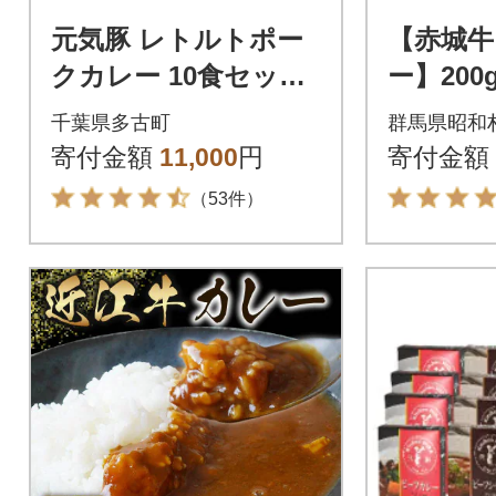
元気豚 レトルトポー
【赤城牛
クカレー 10食セット
ー】200
(200g×10袋・計2kg)
千葉県多古町
群馬県昭和
【常温保存】
寄付金額
11,000
円
寄付金額
（53件）