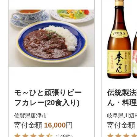
モ～ひと頑張りビー
伝統製法
フカレー(20食入り)
ん・料理
佐賀県唐津市
岐阜県川辺
寄付金額
16,000
円
寄付金額
（148件）