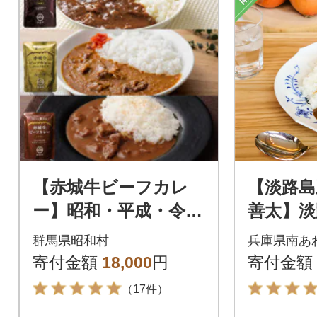
【赤城牛ビーフカレ
【淡路
ー】昭和・平成・令和
善太】淡
のビーフカレー食べ
倍カレー
群馬県昭和村
兵庫県南あ
比べ(計14個)
寄付金額
18,000
円
寄付金額
（17件）