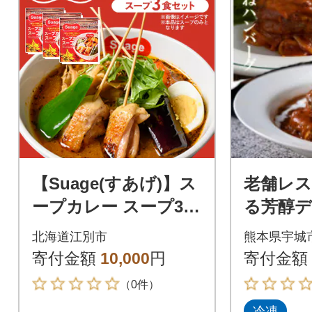
【Suage(すあげ)】ス
老舗レ
ープカレー スープ3食
る芳醇
セット 行列ができる
ーフシ
北海道江別市
熊本県宇城
札幌 名店の味 北海道
デミグ
寄付金額
10,000
円
寄付金額
グのセ
（0件）
冷凍