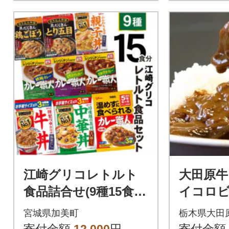
江崎グリコレトルト
大田原牛
食品詰合せ(9種15食
イコロ
分)
ー 3パ
宮城県加美町
栃木県大田