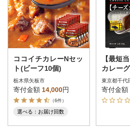
ココイチカレーNセッ
【最短当
ト(ビーフ10個)
カレーグ
風カレー
栃木県矢板市
東京都千代
ーズカレ
寄付金額
14,000
円
寄付金額
個)
（6件）
選べる：お届け回数