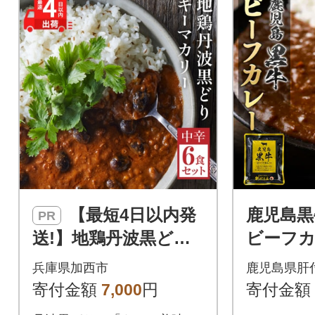
【最短4日以内発
鹿児島黒
PR
送!】地鶏丹波黒どり
ビーフカレ
と丹波黒大豆のキーマ
0P) A9
兵庫県加西市
鹿児島県肝
カリー 6食セット[No
寄付金額
7,000
円
寄付金額
5698-1019]