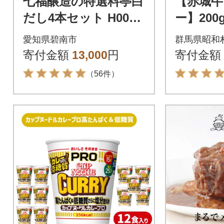
七福醸造の特選料亭白
【赤城牛
だし4本セット H001-
ー】200
088
愛知県碧南市
群馬県昭和
寄付金額
13,000
円
寄付金額
（56件）