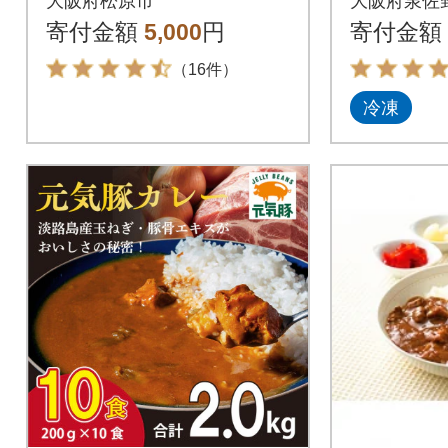
大阪府松原市
大阪府泉佐
ルト 森田商店 大阪松
寄付金額
5,000
円
寄付金額
原
（16件）
冷凍