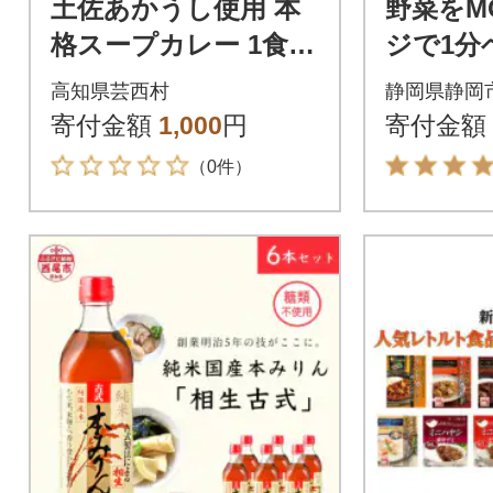
土佐あかうし使用 本
野菜をM
格スープカレー 1食セ
ジで1分
ット レトルト 牛骨ス
スープ 
高知県芸西村
静岡県静岡
ープ仕立て【VEL00
個セッ
寄付金額
1,000
円
寄付金額
1】
（0件）