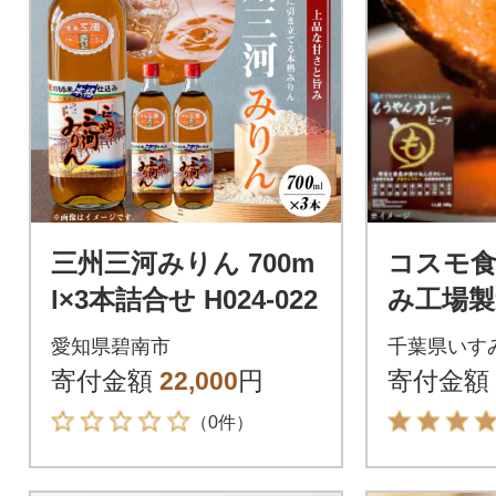
三州三河みりん 700m
コスモ
l×3本詰合せ H024-022
み工場製
列がで
愛知県碧南市
千葉県いす
「もう
寄付金額
22,000
円
寄付金額
ーフ」レ
（0件）