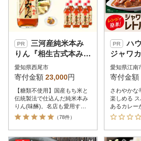
三河産純米本み
ハウス レトルト
PR
PR
りん『相生古式本みり
ジャワカ
ん』6本セット・A008
0個 レト
愛知県西尾市
愛知県江南
-23
use 
寄付金額
23,000
円
寄付金額
【糖類不使用】国産もち米と
さわやかな
伝統製法で仕込んだ純米本み
楽しめる 
りん(味醂)。名店も愛用する
あるカレー
上品な甘みと芳醇な香
（78件）