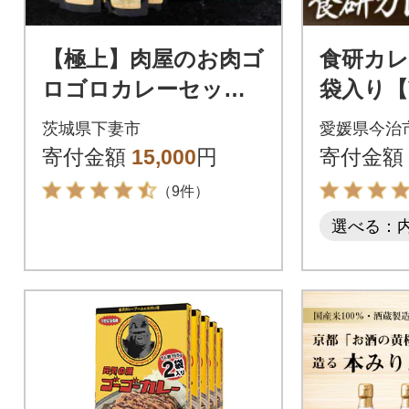
【極上】肉屋のお肉ゴ
食研カレー
ロゴロカレーセット
袋入り【V
(中辛8パック)
10】
茨城県下妻市
愛媛県今治
寄付金額
15,000
円
寄付金額
（9件）
選べる：