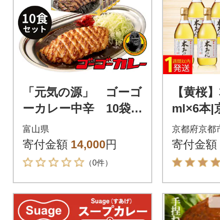
「元気の源」 ゴーゴ
【黄桜】
ーカレー中辛 10袋
ml×6本
レトルト くせにな
調味料 
富山県
京都府京都
る味
寄付金額
14,000
円
寄付金額
（0件）