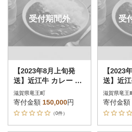
受付期間外
受
【2023年8月上旬発
【2023
送】近江牛 カレー 50
送】近江牛
箱
箱
滋賀県竜王町
滋賀県竜王
寄付金額
150,000
円
寄付金額
（0件）