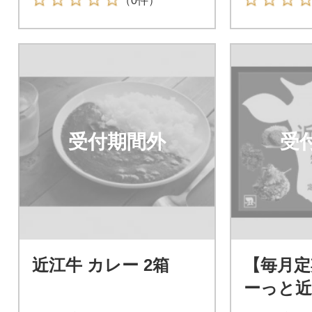
（0件）
受付期間外
受
近江牛 カレー 2箱
【毎月定
ーっと近
会】定期