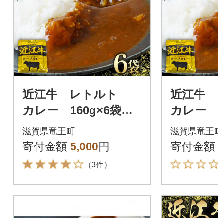
近江牛 レトルト
近江牛
カレー 160g×6袋セ
カレー 1
ット K062
ット K0
滋賀県竜王町
滋賀県竜王
寄付金額
5,000
円
寄付金額
（3件）