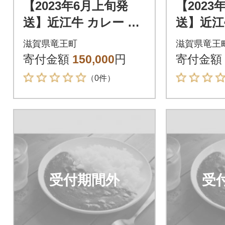
【2023年6月上旬発
【2023
送】近江牛 カレー 50
送】近江牛
箱
箱
滋賀県竜王町
滋賀県竜王
寄付金額
150,000
円
寄付金額
（0件）
受付期間外
受