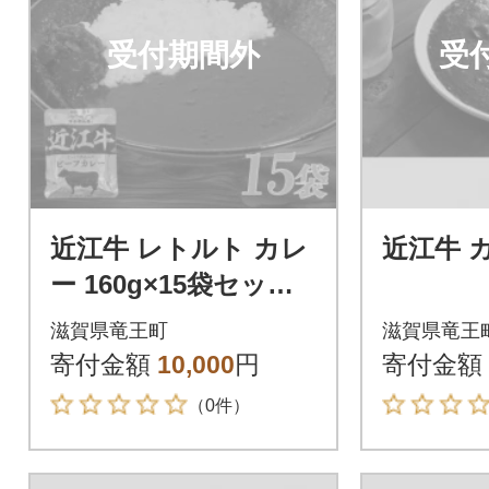
受付期間外
受
近江牛 レトルト カレ
近江牛 
ー 160g×15袋セット
K063
滋賀県竜王町
滋賀県竜王
寄付金額
10,000
円
寄付金額
（0件）