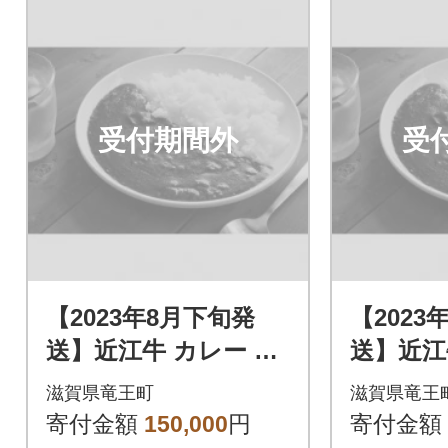
受付期間外
受
【2023年8月下旬発
【2023
送】近江牛 カレー 50
送】近江牛
箱
箱
滋賀県竜王町
滋賀県竜王
寄付金額
150,000
円
寄付金額