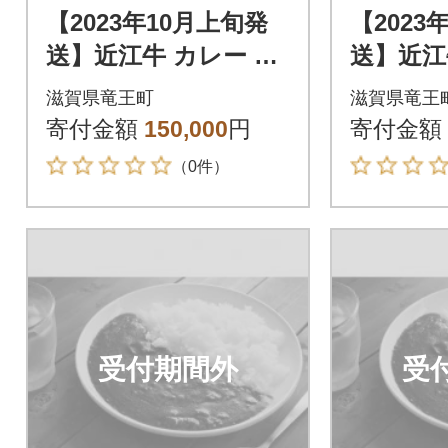
【2023年10月上旬発
【2023
送】近江牛 カレー 50
送】近江牛
箱
箱
滋賀県竜王町
滋賀県竜王
寄付金額
150,000
円
寄付金額
（0件）
受付期間外
受