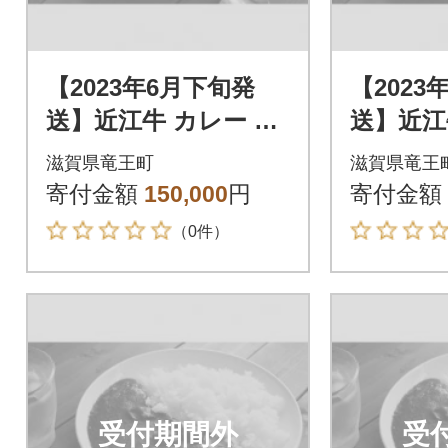
【2023年6月下旬発
【2023
送】近江牛 カレー 50
送】近江牛
箱
箱
滋賀県竜王町
滋賀県竜王
寄付金額
150,000
円
寄付金額
（0件）
受付期間外
受