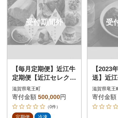
受付期間外
受
【毎月定期便】近江牛
【2023
定期便【近江セレクト
送】近江
便】全5回
滋賀県竜王町
滋賀県竜王
寄付金額
500,000
円
寄付金額
（0件）
定期便
冷凍