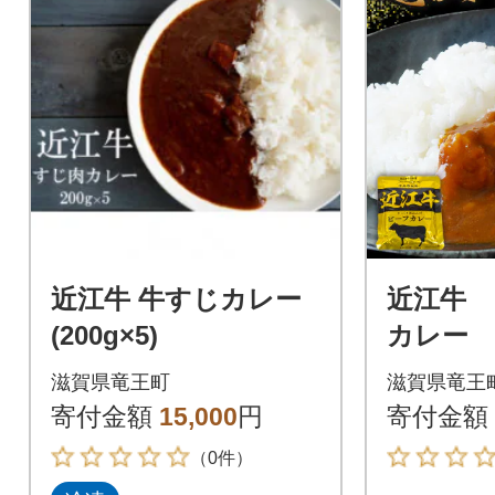
近江牛 牛すじカレー
近江牛
(200g×5)
カレー 1
ット K0
滋賀県竜王町
滋賀県竜王
寄付金額
15,000
円
寄付金額
（0件）