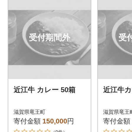
受付期間外
受
近江牛 カレー 50箱
近江牛カ
滋賀県竜王町
滋賀県竜王
寄付金額
150,000
円
寄付金額