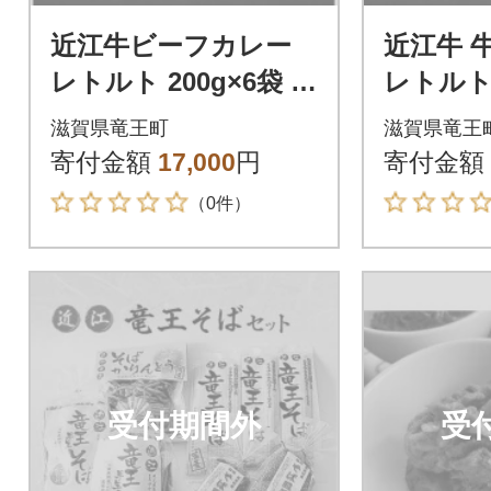
近江牛ビーフカレー
近江牛 
レトルト 200g×6袋 中
レトルト 
辛 湯せん
辛 湯せ
滋賀県竜王町
滋賀県竜王
寄付金額
17,000
円
寄付金額
（0件）
受付期間外
受