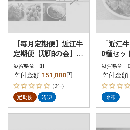
【毎月定期便】近江牛
「近江牛
定期便【琥珀の会】全
0種セッ
6回
で配送】
滋賀県竜王町
滋賀県竜王
寄付金額
151,000
円
寄付金額
（0件）
定期便
冷凍
冷凍