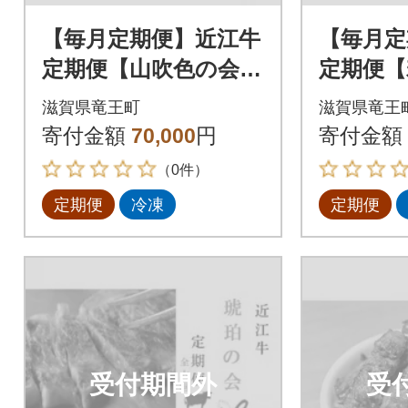
【毎月定期便】近江牛
【毎月定
定期便【山吹色の会】
定期便【
全4回
全3回
滋賀県竜王町
滋賀県竜王
寄付金額
70,000
円
寄付金額
（0件）
定期便
冷凍
定期便
受付期間外
受