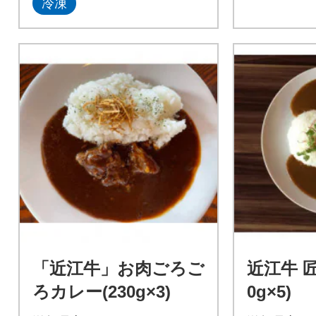
冷凍
「近江牛」お肉ごろご
近江牛 匠
ろカレー(230g×3)
0g×5)