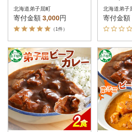
0g×1個 お手軽レトル
200g×
北海道弟子屈町
北海道弟子
トカレー 3446
寄付金額
3,000
円
寄付金額
（1件）