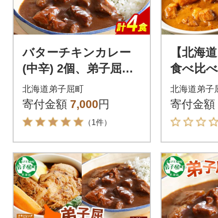
バターチキンカレー
【北海道
(中辛) 2個、弟子屈ビ
食べ比べ
ーフカレー(中辛) 2個
計8個(
北海道弟子屈町
北海道弟子
3752
ビーフ・
寄付金額
7,000
円
寄付金額
すじ) 37
（1件）