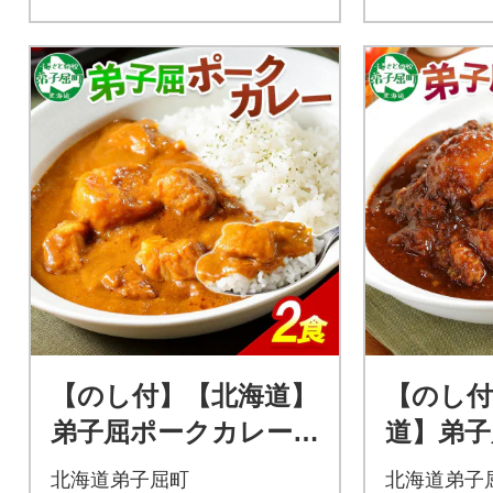
【のし付】【北海道】
【のし付
弟子屈ポークカレー
道】弟子
(中辛) 2個 3740
ー(中辛) 
北海道弟子屈町
北海道弟子