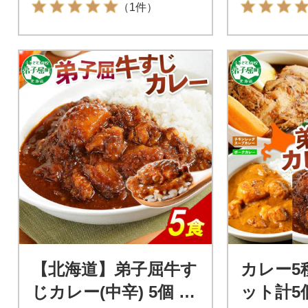
（1件）
【北海道】弟子屈牛す
カレー5
じカレー(中辛) 5個 37
ット計5