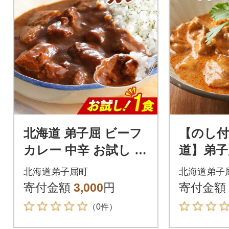
北海道 弟子屈 ビーフ
【のし付
カレー 中辛 お試し 20
道】弟子
0g×1個 お手軽レトル
ンカレー 
北海道弟子屈町
北海道弟子
トカレー 3444
個 3746
寄付金額
3,000
円
寄付金額
（0件）