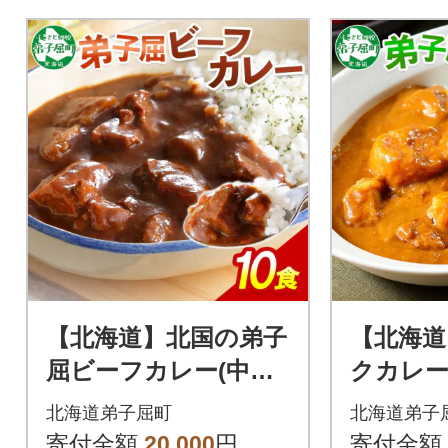
【北海道】北国の弟子
【北海道
屈ビーフカレー(中辛)
クカレー(中辛)
200g×10個 507
40
北海道弟子屈町
北海道弟子
寄付金額
20,000
円
寄付金額