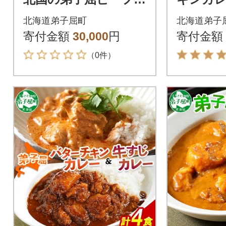
レー(中辛)200g×20個
g×2個 37
北海道弟子屈町
北海道弟子
527
寄付金額
30,000
円
寄付金額
（0件）