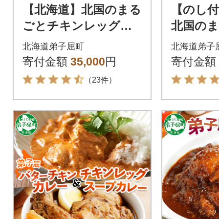
【北海道】北国のまる
【のし付
ごとチキンレッグス
北国の
ープカレー300g×20個
ンレッ
北海道弟子屈町
北海道弟子
3150
ー300g×
寄付金額
35,000
円
寄付金額
（23件）