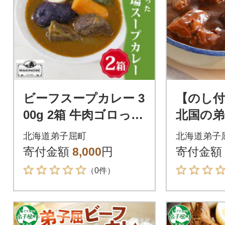
ビーフスープカレー 3
【のし付
00g 2箱 牛肉ゴロっと
北国の弟
牧之瀬牧場 北海道 弟
レー(中辛)
北海道弟子屈町
北海道弟子
子屈町 3021
70
寄付金額
8,000
円
寄付金額
（0件）