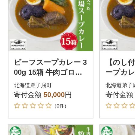
ビーフスープカレー 3
【のし付
00g 15箱 牛肉ゴロっ
ープカレー
と 牧之瀬牧場 北海道
牛肉ゴロ
北海道弟子屈町
北海道弟子
弟子屈町 3024
牧場 北
寄付金額
50,000
円
寄付金額
3025
（0件）