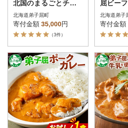
北国のまるごとチキ
屈ビーフ
ンレッグスープカレ
丸ごと
北海道弟子屈町
北海道弟子
ー300g×20個 3150
スープカレ
寄付金額
35,000
円
寄付金額
2
（3件）