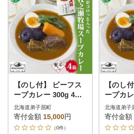
【のし付】 ビーフス
【のし
ープカレー 300g 4箱
ープカレー
牛肉ゴロっと 牧之瀬
牛肉ゴロ
北海道弟子屈町
北海道弟子
牧場 北海道 弟子屈町
牧場 北
寄付金額
15,000
円
寄付金額
3026
3027
（0件）