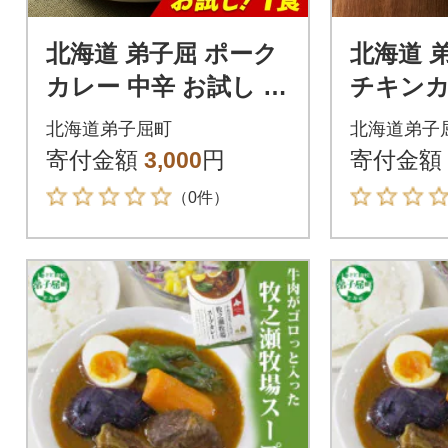
北海道 弟子屈 ポーク
北海道 
カレー 中辛 お試し 20
チキンカ
0g×1個 お手軽レトル
試し 20
北海道弟子屈町
北海道弟子
トカレー 3445
レトルトカ
寄付金額
3,000
円
寄付金額
（0件）