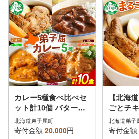
カレー5種食べ比べセ
【北海道
ット計10個 バターチ
ごとチ
キン・チキンレッグ
ープカレー
北海道弟子屈町
北海道弟子
スープ・ビーフ・ポ
578
寄付金額
20,000
円
寄付金額
ーク・牛すじ 3759