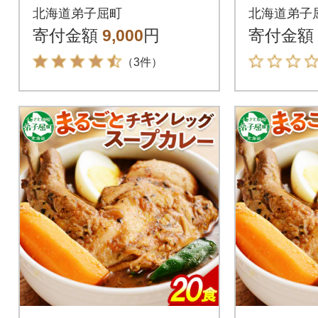
44
ン・チ
北海道弟子屈町
北海道弟子
ープ・ビ
寄付金額
9,000
円
寄付金額
ク・牛すじ
（3件）