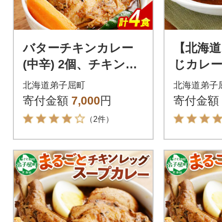
バターチキンカレー
【北海道
(中辛) 2個、チキンレ
じカレー(
ッグスープカレー(中
43
北海道弟子屈町
北海道弟子
辛) 2個 3751
寄付金額
7,000
円
寄付金額
（2件）