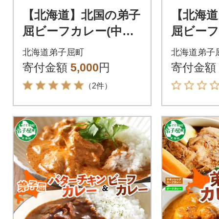
【北海道】北国の弟子
【北海道
屈ビーフカレー(中辛)
屈ビーフ
200g×2個 548
屈ポーク
北海道弟子屈町
北海道弟子
食べ比べ
寄付金額
5,000
円
寄付金額
3750
（2件）