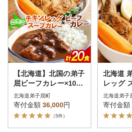
【北海道】北国の弟子
北海道 
屈ビーフカレー×10個
レッグ 
&丸ごとチキンレッグ
お試し 3
北海道弟子屈町
北海道弟子
スープカレー×10個 3
軽レトル
寄付金額
36,000
円
寄付金額
749
3
（5件）