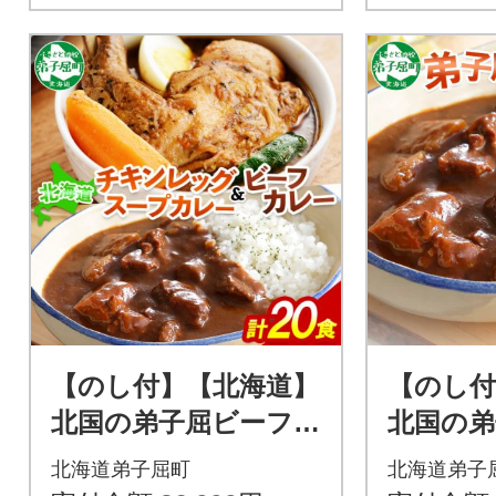
【のし付】【北海道】
【のし付
北国の弟子屈ビーフカ
北国の弟
レー×10個&丸ごとチ
レー(中辛)
北海道弟子屈町
北海道弟子
キンレッグスープカ
48