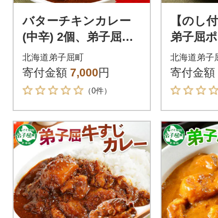
バターチキンカレー
【のし付
(中辛) 2個、弟子屈牛
弟子屈ポ
すじカレー(中辛) 2個
(中辛) 10
北海道弟子屈町
北海道弟子
3754
寄付金額
7,000
円
寄付金額
（0件）