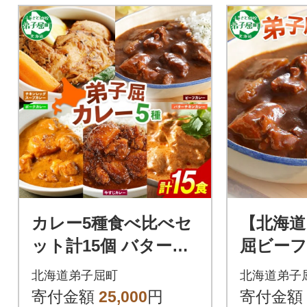
カレー5種食べ比べセ
【北海道
ット計15個 バターチ
屈ビーフ
キン・チキンレッグ
200g×5個
北海道弟子屈町
北海道弟子
スープ・ビーフ・ポ
寄付金額
25,000
円
寄付金額