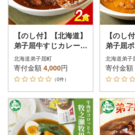
【のし付】【北海道】
【のし付
弟子屈牛すじカレー
弟子屈ポ
(中辛) 2個 3743
(中辛) 5個
北海道弟子屈町
北海道弟子
寄付金額
4,000
円
寄付金額
（0件）