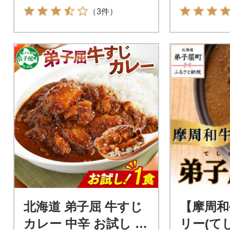
ーク・牛すじ 3760
（3件）
北海道 弟子屈 牛すじ
【摩周和
カレー 中辛 お試し 20
リー(て