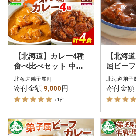
【北海道】カレー4種
【北海道
食べ比べセット 中辛
屈ビーフ
計4個(チキンスープ・
200g×20
北海道弟子屈町
北海道弟子
ビーフ・ポーク・牛
寄付金額
9,000
円
寄付金額
すじ) 3755
（1件）