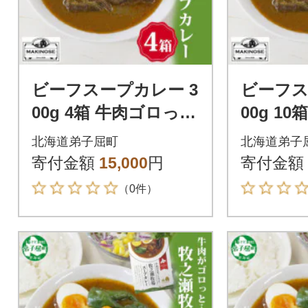
ビーフスープカレー 3
ビーフス
00g 4箱 牛肉ゴロっと
00g 1
牧之瀬牧場 北海道 弟
と 牧之
北海道弟子屈町
北海道弟子
子屈町 3022
弟子屈町 
寄付金額
15,000
円
寄付金額
（0件）