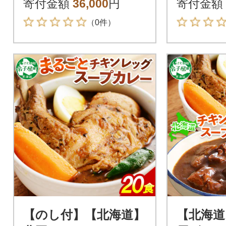
寄付金額
36,000
円
寄付金額
レー×10個3749
（0件）
【のし付】【北海道】
【北海道