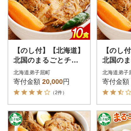
【のし付】【北海道】
【のし付
北国のまるごとチキ
北国の
ンレッグスープカレ
ンレッ
北海道弟子屈町
北海道弟子
ー300g×10個 578
ー300g×
寄付金額
20,000
円
寄付金額
（2件）