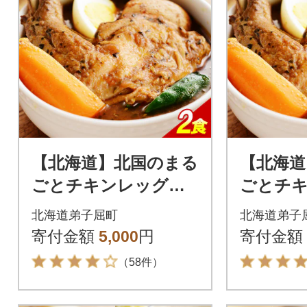
【北海道】北国のまる
【北海道
ごとチキンレッグス
ごとチ
ープカレー300g×2個
ープカレー
北海道弟子屈町
北海道弟子
41
3739
寄付金額
5,000
円
寄付金額
（58件）