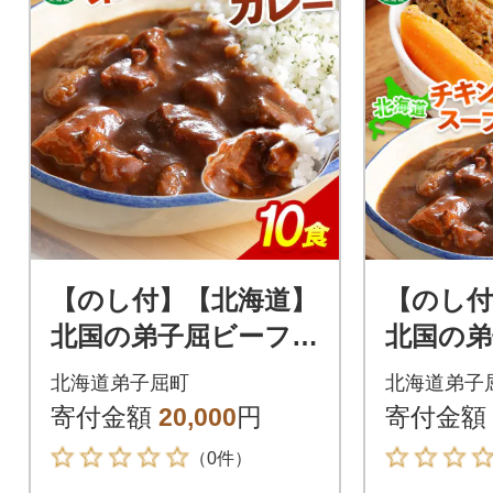
【のし付】【北海道】
【のし付
北国の弟子屈ビーフカ
北国の弟
レー(中辛)200g×10個
レー×5
北海道弟子屈町
北海道弟子
507
ンレッ
寄付金額
20,000
円
寄付金額
ー×5個 5
（0件）