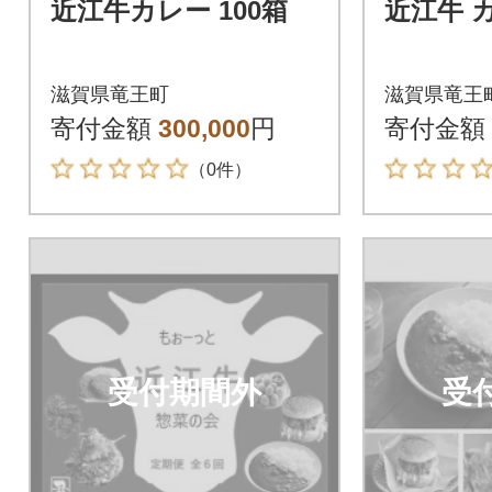
近江牛カレー 100箱
近江牛 
滋賀県竜王町
滋賀県竜王
寄付金額
300,000
円
寄付金額
（0件）
受付期間外
受