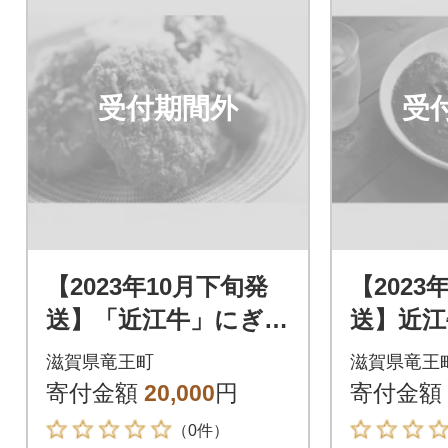
受付期間外
受
【2023年10月下旬発
【2023
送】「近江牛」にぎわ
送】近江
いセット
滋賀県竜王町
滋賀県竜王
寄付金額
20,000
円
寄付金額
（0件）