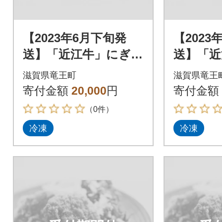
【2023年6月下旬発
【2023
送】「近江牛」にぎわ
送】「近
いセット
いセッ
滋賀県竜王町
滋賀県竜王
寄付金額
20,000
円
寄付金額
（0件）
冷凍
冷凍