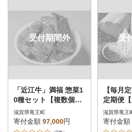
受付期間外
受
「近江牛」満福 惣菜1
【毎月定
0種セット【複数個口
定期便【
で配送】
便】全5
滋賀県竜王町
滋賀県竜王
寄付金額
97,000
円
寄付金額