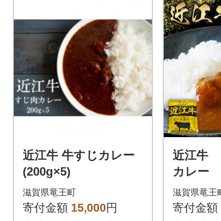
近江牛 牛すじカレー
近江牛
(200g×5)
カレー 1
ット K0
滋賀県竜王町
滋賀県竜王
寄付金額
15,000
円
寄付金額