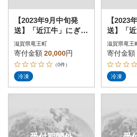
【2023年9月中旬発
【2023
送】「近江牛」にぎわ
送】「近
いセット
いセッ
滋賀県竜王町
滋賀県竜王
寄付金額
20,000
円
寄付金額
（0件）
冷凍
冷凍
受付期間外
受