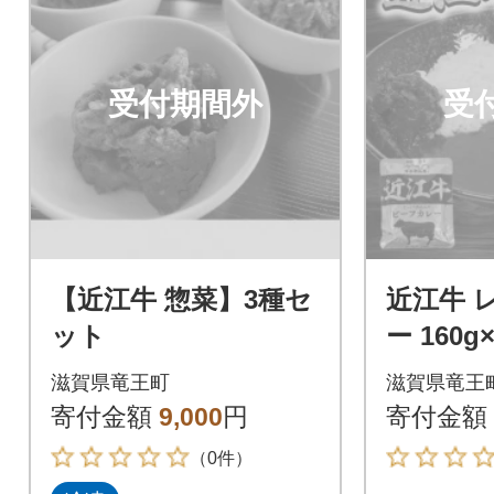
受付期間外
受
【近江牛 惣菜】3種セ
近江牛 
ット
ー 160
K063
滋賀県竜王町
滋賀県竜王
寄付金額
9,000
円
寄付金額
（0件）