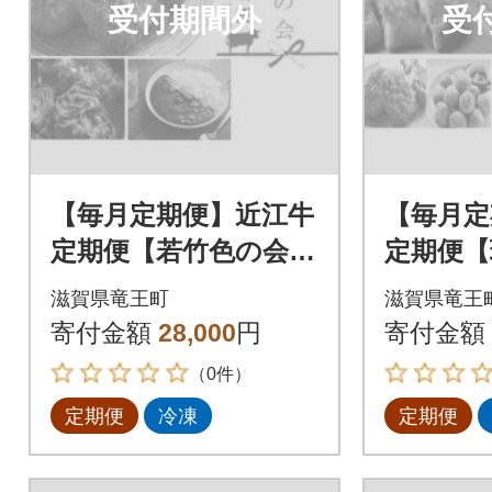
受付期間外
受
【毎月定期便】近江牛
【毎月定
定期便【若竹色の会】
定期便【
全3回
6回
滋賀県竜王町
滋賀県竜王
寄付金額
28,000
円
寄付金額
（0件）
定期便
冷凍
定期便