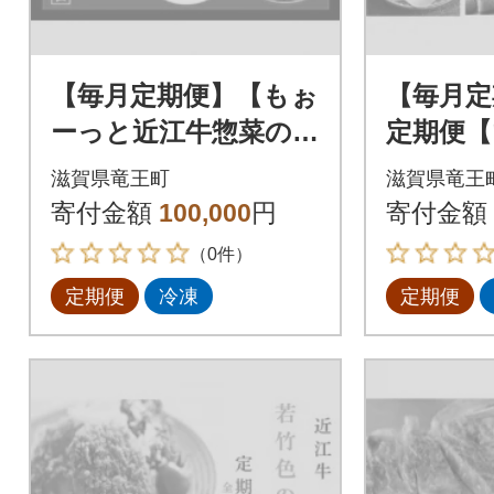
【毎月定期便】【もぉ
【毎月定
ーっと近江牛惣菜の
定期便【
会】定期便 全6回
全4回
滋賀県竜王町
滋賀県竜王
寄付金額
100,000
円
寄付金額
（0件）
定期便
冷凍
定期便