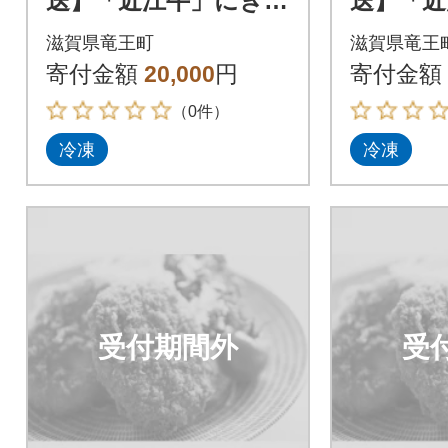
送】「近江牛」にぎわ
送】「近
いセット
いセッ
滋賀県竜王町
滋賀県竜王
寄付金額
20,000
円
寄付金額
（0件）
冷凍
冷凍
受付期間外
受