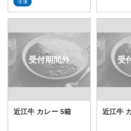
冷凍
受付期間外
受
近江牛 カレー 5箱
近江牛 カ