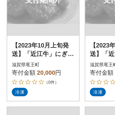
【2023年10月上旬発
【2023
送】「近江牛」にぎわ
送】「近
いセット
いセッ
滋賀県竜王町
滋賀県竜王
寄付金額
20,000
円
寄付金額
（0件）
冷凍
冷凍