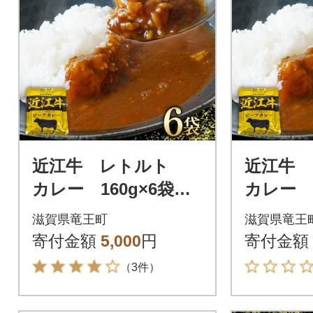
近江牛 レトルト
近江牛
カレー 160g×6袋セ
カレー 1
ット K062
ット K0
滋賀県竜王町
滋賀県竜王
寄付金額
5,000
円
寄付金額
（3件）