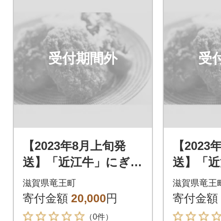
受付期間外
受
【2023年8月上旬発
【2023
送】「近江牛」にぎわ
送】「近
いセット
いセッ
滋賀県竜王町
滋賀県竜王
寄付金額
20,000
円
寄付金額
（0件）