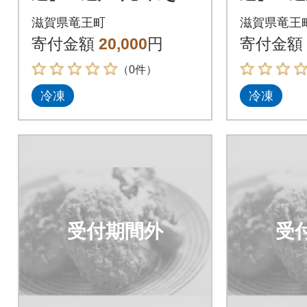
いセット
いセッ
滋賀県竜王町
滋賀県竜王
寄付金額
20,000
円
寄付金額
（0件）
冷凍
冷凍
受付期間外
受