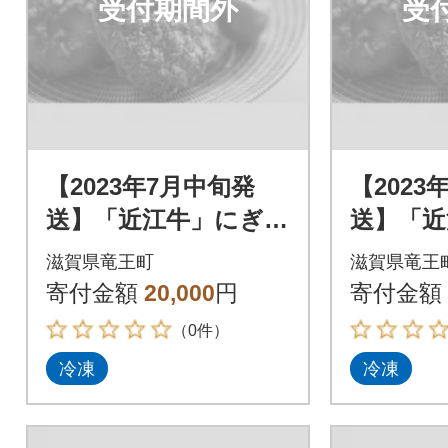
受付期間外
受
【2023年7月中旬発
【2023
送】「近江牛」にぎわ
送】「近
いセット
いセッ
滋賀県竜王町
滋賀県竜王
寄付金額
20,000
円
寄付金額
（0件）
冷凍
冷凍