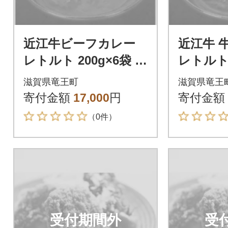
近江牛ビーフカレー
近江牛 
レトルト 200g×6袋 中
レトルト 
辛 湯せん
辛 湯せ
滋賀県竜王町
滋賀県竜王
寄付金額
17,000
円
寄付金額
（0件）
受付期間外
受