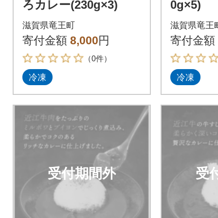
ろカレー(230g×3)
0g×5)
滋賀県竜王町
滋賀県竜王
寄付金額
8,000
円
寄付金額
（0件）
冷凍
冷凍
受付期間外
受