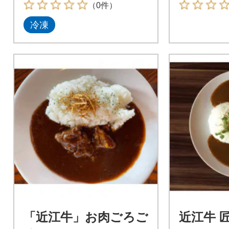
（0件）
冷凍
「近江牛」お肉ごろご
近江牛 匠