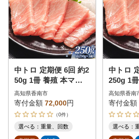
中トロ 定期便 6回 約2
中トロ 定
50g 1冊 養殖 本マグ
250g 
ロ 合計1.5kg Woo-00
ロ 合計3k
高知県香南市
高知県香南
29
寄付金額
72,000
円
寄付金額
（0件）
選べる：重量、回数
選べる：