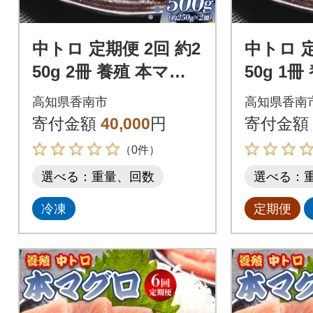
中トロ 定期便 2回 約2
中トロ 定
50g 2冊 養殖 本マグ
50g 1
ロ 合計1kg Woo-0022
ロ 合計50
高知県香南市
高知県香南
7
寄付金額
40,000
円
寄付金額
（0件）
選べる：重量、回数
選べる：
冷凍
定期便