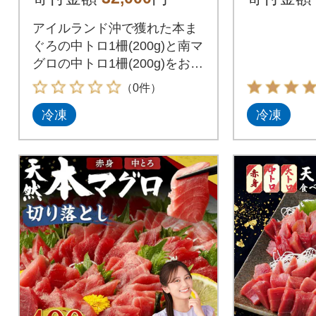
お手軽調
アイルランド沖で獲れた本ま
ぐろの中トロ1柵(200g)と南マ
グロの中トロ1柵(200g)をお届
けします!まぐろ丼(漬け丼)や
（0件）
マグロたたき(ネギトロ)、お
冷凍
冷凍
刺身(お刺し身)などでぜひ食
べ比べてみてください!海鮮の
お惣菜としてもお楽しみくだ
さい。