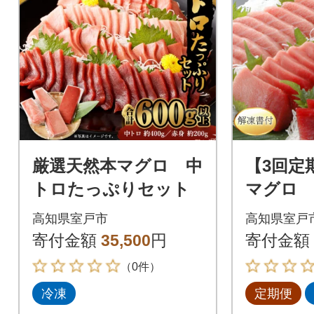
厳選天然本マグロ 中
【3回定
トロたっぷりセット
マグロ 
柵 解凍
高知県室戸市
高知県室戸
介 鮪 惣
寄付金額
35,500
円
寄付金額
ミマグ
（0件）
冷凍
定期便