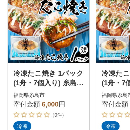
冷凍たこ焼き 1パック
冷凍たこ
(1舟・7個入り) 糸島市
(1舟・7
/ 蛸九 たこやき たこ
/ 蛸九 
福岡県糸島市
福岡県糸島
焼 [AFQ001]
焼 [AFQ0
寄付金額
6,000
円
寄付金額
（0件）
冷凍
冷凍