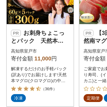
お刺身ちょこっ
【3回定期便】天
PR
PR
とパック 天然本ま
然南マグ
ぐろ中トロ5パック
ロ 2柵
高知県室戸市
高知県室戸
【水産事業者支援・規
鮮 魚介 
寄付金額
11,000
円
寄付金額
格外・お手軽調理】
ミナミ
解凍するだけのお手軽パック
ご家庭でお刺
(訳あり)でお届けします!天然
り寿司、(
本マグロ(クロマグロ)の中ト
カニ)と一
ロをお刺身(さしみ)や海鮮丼
召し上がり
（36件）
(マグロ丼)漬け丼でお楽しみ
冷凍
定期便
ください。また、おススメは
その他の海鮮(サーモン、イク