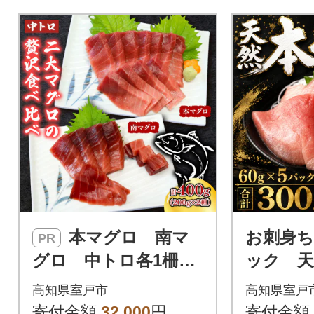
ラ、ウニ、ホタテ、カニ、イ
カなど)と海鮮丼にしてお召し
上がりください。惣菜 おかず
小分け 小袋 簡単 お手軽 黒マ
グロ 天然 魚 切り落とし 魚介
類 おすすめ 人気 冷凍 料理 13
000円
本マグロ 南マ
お刺身
PR
グロ 中トロ各1柵
ック 
(計400g) 食べ比べ
中トロ5
高知県室戸市
高知県室戸
事業者支
寄付金額
32,000
円
寄付金額