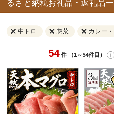
るさと納税お礼品・返礼品一
中トロ
惣菜
カレー・
54
件 （1～54件目）