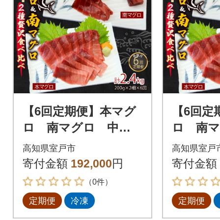
【6回定期便】本マグ
【6回定
ロ 南マグロ 中ト
ロ 南
ロ 各1柵 奇数月に
ロ 各1
高知県室戸市
高知県室戸
お届け
お届け
寄付金額
192,000
円
寄付金額
（0件）
定期便
冷凍
定期便