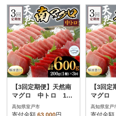
【3回定期便】天然南
【3回定
マグロ 中トロ 1
マグロ 
柵 解凍書付 海鮮 魚
柵 解凍
高知県室戸市
高知県室戸
介 鮪 惣菜 冷凍 ミナ
介 鮪 惣
寄付金額
63,000
円
寄付金額