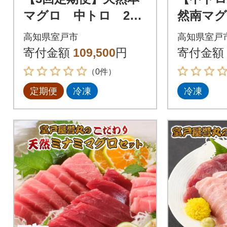
マグロ 中トロ 2
然南マグ
柵 解凍書付 海鮮 魚
柵 赤身
高知県室戸市
高知県室戸
介 鮪 惣菜 冷凍 クロ
寄付金額
109,500
円
寄付金額
マグロ まぐ
（0件）
定期便
冷凍
冷凍