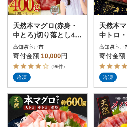
天然本マグロ(赤身・
天然本マ
中とろ)切り落とし400
中トロ・
g 刺身用 訳あり 海鮮
落とし
高知県室戸市
高知県室戸
漬け丼などアレンジ
海鮮漬
寄付金額
10,000
円
寄付金額
さまざま
ンジさ
（98件）
冷凍
冷凍