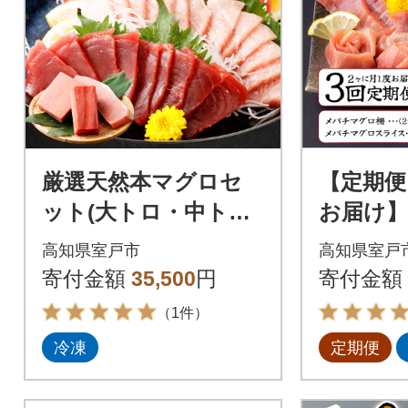
厳選天然本マグロセ
【定期便
ット(大トロ・中ト
お届け
ロ・赤身の食べ比べ3
マグロ中
高知県室戸市
高知県室戸
種セット)
00g
寄付金額
35,500
円
寄付金額
（1件）
冷凍
定期便