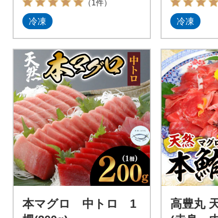
（1件）
冷凍
冷凍
本マグロ 中トロ 1
高豊丸 