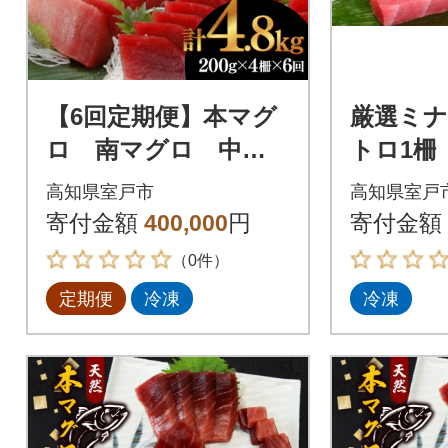
【6回定期便】本マグ
厳選ミ
ロ 南マグロ 中ト
トロ1柵
ロ 各2柵 偶数月に
高知県室戸市
高知県室戸
お届け
寄付金額
400,000
円
寄付金額
（0件）
定期便
冷凍
冷凍