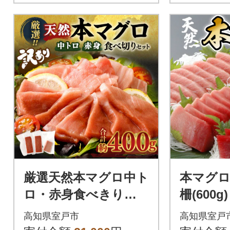
厳選天然本マグロ中ト
本マグロ
ロ・赤身食べきりセ
柵(600g)
ット【400g】
高知県室戸市
高知県室戸