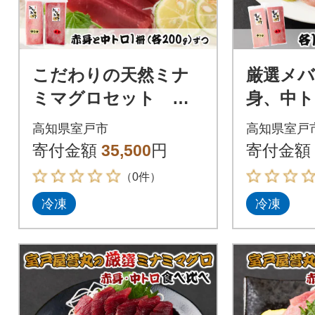
こだわりの天然ミナ
厳選メ
ミマグロセット ミ
身、中
ナミマグロ中トロ赤
べ【誉丸
高知県室戸市
高知県室戸
身各1柵
寄付金額
35,500
円
寄付金額
（0件）
冷凍
冷凍