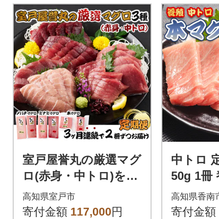
室戸屋誉丸の厳選マグ
中トロ 定
ロ(赤身・中トロ)を定
50g 1
期便で食べ比べ!【3回
ロ 合計75
高知県室戸市
高知県香南
お届け】
8
寄付金額
117,000
円
寄付金額