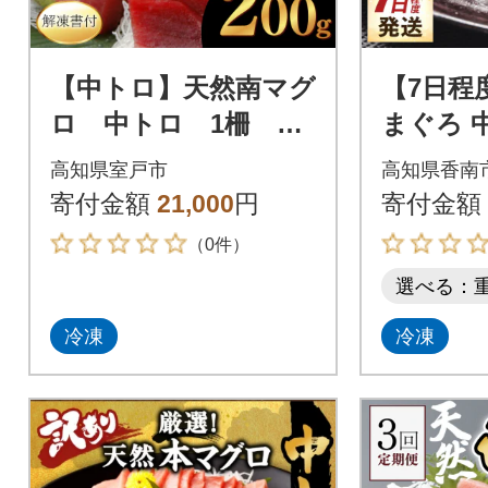
【中トロ】天然南マグ
【7日程
ロ 中トロ 1柵
まぐろ 中
【解凍書付】
1冊 養殖 
高知県室戸市
高知県香南
寄付金額
21,000
円
寄付金額
（0件）
選べる：
冷凍
冷凍