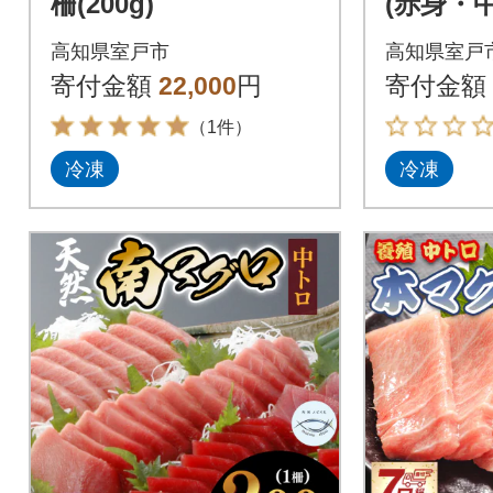
柵(200g)
(赤身・
とし 10
高知県室戸市
高知県室戸
1kg
寄付金額
22,000
円
寄付金額
（1件）
冷凍
冷凍