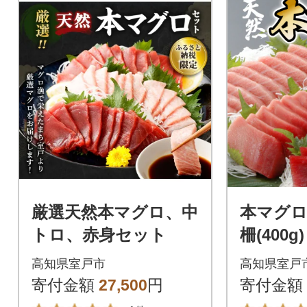
厳選天然本マグロ、中
本マグロ
トロ、赤身セット
柵(400g)
高知県室戸市
高知県室戸
寄付金額
27,500
円
寄付金額