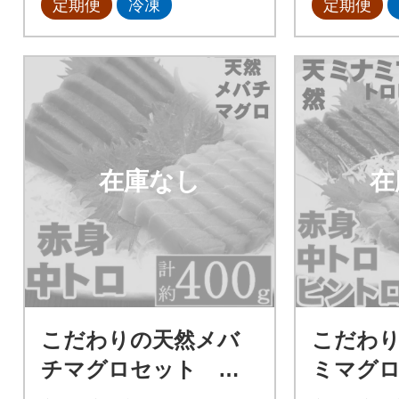
定期便
冷凍
定期便
在庫なし
在
こだわりの天然メバ
こだわ
チマグロセット メ
ミマグ
バチマグロ中トロ赤
ット 