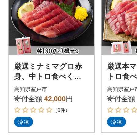
厳選ミナミマグロ赤
厳選本マ
身、中トロ食べくら
トロ食
べ【誉丸】
丸】
高知県室戸市
高知県室戸
寄付金額
42,000
円
寄付金額
（0件）
冷凍
冷凍