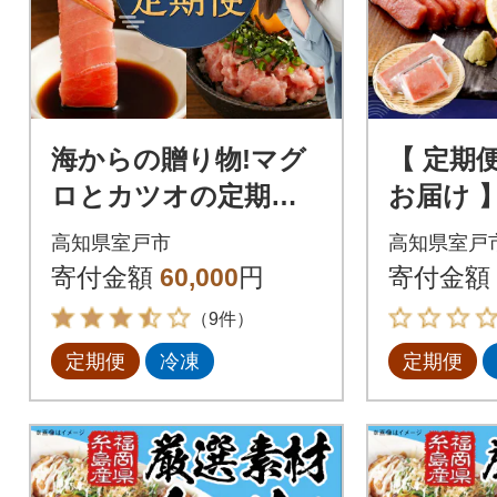
海からの贈り物!マグ
【 定期便
ロとカツオの定期便
お届け 
【3回お届け】
ド産天然
高知県室戸市
高知県室戸
わいセ
寄付金額
60,000
円
寄付金額
（9件）
定期便
冷凍
定期便