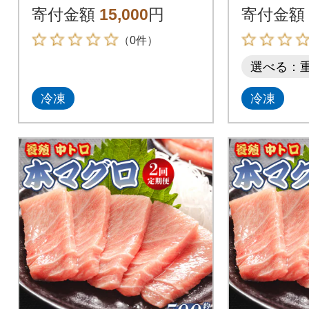
焼 [AFQ003]
ク oo-00
寄付金額
15,000
円
寄付金額
（0件）
選べる：
冷凍
冷凍