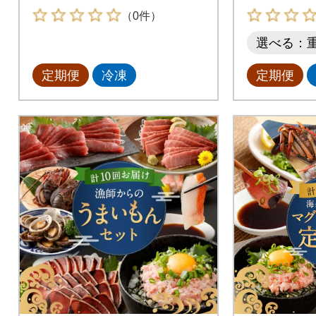
（0件）
選べる：
定期便
冷凍
定期便