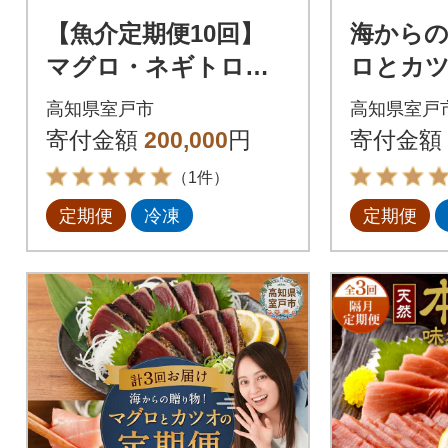
【魚介定期便10回】
海からの
マグロ・ネギトロ・
ロとカ
かつおのたたき・魚
【5回お
高知県室戸市
高知県室戸
介類加工品などの海鮮
ナ支援 
寄付金額
200,000
円
寄付金額
セット定期便 訳あり
（1件）
定期便
冷凍
定期便