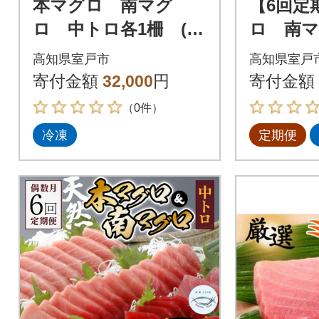
本マグロ 南マグ
【6回定
ロ 中トロ各1柵 (計
ロ 南
400g) 食べ比べ
ロ 各2
高知県室戸市
高知県室戸
お届け
寄付金額
32,000
円
寄付金額
（0件）
冷凍
定期便