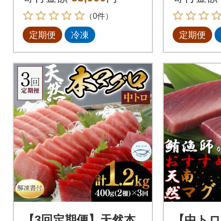
ミマグロ
マグロ 
（0件）
定期便
冷凍
定期便
【3回定期便】天然本
【中トロ