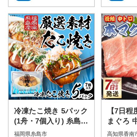
冷凍たこ焼き 5パック
【7日程
(1舟・7個入り) 糸島市
まぐろ 中
/ 蛸九 たこやき たこ
2冊 養殖
福岡県糸島市
高知県香南