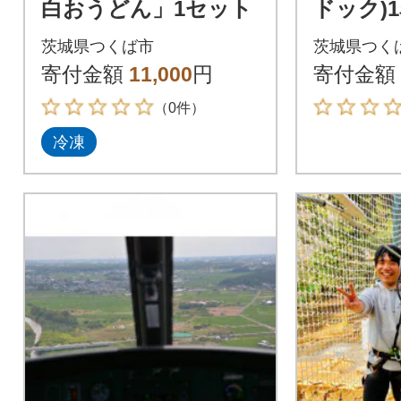
白おうどん」1セット
ドック)
RCP付)
茨城県つくば市
茨城県つく
寄付金額
11,000
円
寄付金額
（0件）
冷凍