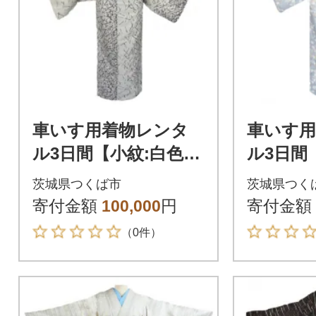
車いす用着物レンタ
車いす
ル3日間【小紋:白色
ル3日間
松葉柄 太鼓帯:白黒
桜 紅葉柄 太鼓帯:
茨城県つくば市
茨城県つく
色 市松柄(草履付
草花文(
寄付金額
100,000
円
寄付金額
き)】
（0件）