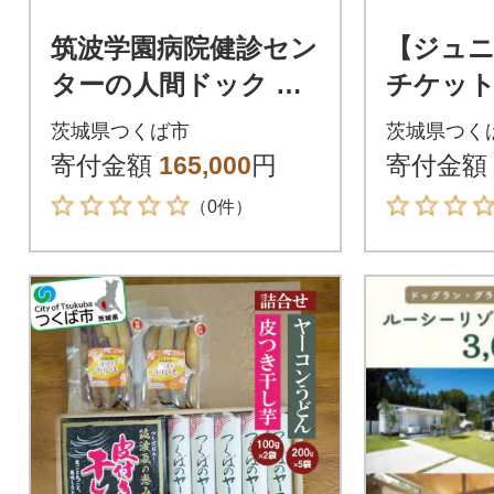
筑波学園病院健診セン
【ジュニ
ターの人間ドック ハ
チケット
ワイアンロミロミ・
茨城県つくば市
茨城県つく
ドック
寄付金額
165,000
円
寄付金額
（0件）