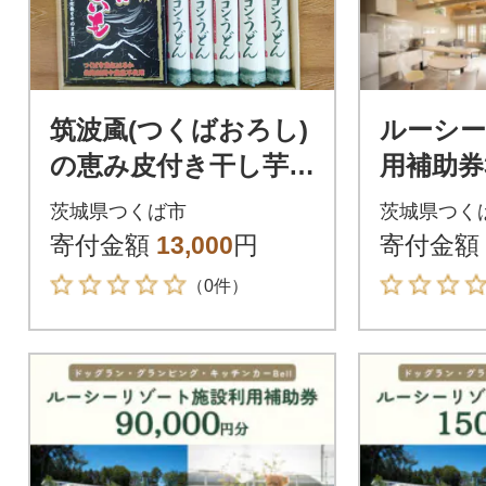
筑波颪(つくばおろし)
ルーシ
の恵み皮付き干し芋&
用補助券3
つくばのヤーコンう
泊 体験
茨城県つくば市
茨城県つく
どんの詰め合わせ
ドッグラン
寄付金額
13,000
円
寄付金額
（0件）