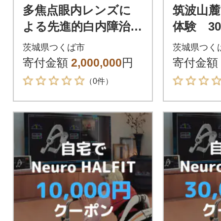
多焦点眼内レンズに
筑波山麓
よる先進的白内障治療
体験 30
サポート券 60万円分
ット
茨城県つくば市
茨城県つく
寄付金額
2,000,000
円
寄付金額
（0件）