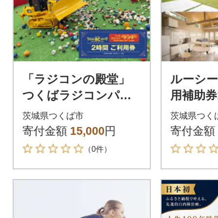
「ラジコンの殿堂」
ルーシ
つくばラジコンパー
用補助券1
ク(レンタルラジコン
[宿泊 
茨城県つくば市
茨城県つく
2時間ご利用券)1名様
グ ドッグ
寄付金額
15,000
円
寄付金額
分
（0件）