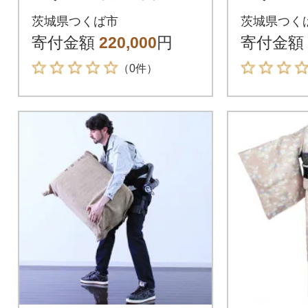
タル(小紋:水色桜紅
タル(小
茨城県つくば市
茨城県つく
葉 帯:黄色草花/草履)
帯:藍 縞
寄付金額
220,000
円
寄付金額
写真加工サービス付
真加工サ
（0件）