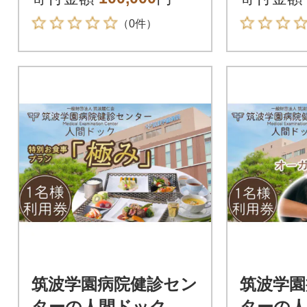
付き)】
（0件）
筑波学園病院健診セン
筑波学園
ターの人間ドック 特
ターの人