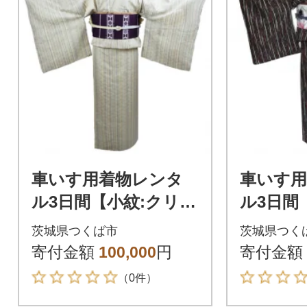
車いす用着物レンタ
車いす
ル3日間【小紋:クリー
ル3日間
ム色 縦縞模様 太鼓帯:
縦縞柄 太鼓帯:白色 大
茨城県つくば市
茨城県つく
紫色亀甲柄 縞模様(草
葉柄(草
寄付金額
100,000
円
寄付金額
履付き)】
（0件）