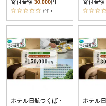
円分
円分
寄付金額
30,000
円
寄付金額
（0件）
ホテル日航つくば・
ホテル