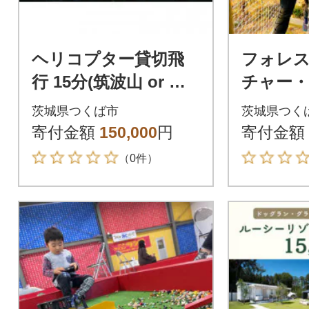
ヘリコプター貸切飛
フォレ
行 15分(筑波山 or 学
チャー
園都市コース) 3名様
ドベン
茨城県つくば市
茨城県つく
まで搭乗可能
ス】2名
寄付金額
150,000
円
寄付金額
ト
（0件）