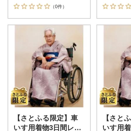
写真加工
（0件）
【さとふる限定】車
【さとふ
いす用着物3日間レン
いす用着