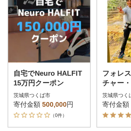
自宅でNeuro HALFIT
フォレ
15万円クーポン
チャー
ドベン
茨城県つくば市
茨城県つく
ス】4名
寄付金額
500,000
円
寄付金額
ト
（0件）