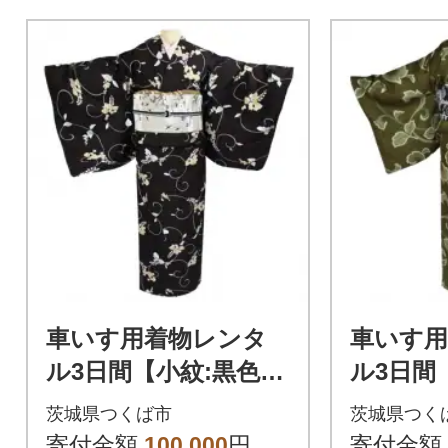
車いす用着物レンタ
車いす
ル3日間【小紋:黒色
ル3日間
葡萄柄 太鼓帯:白色 水
唐草模様
茨城県つくば市
茨城県つく
辺に鶴柄(草履付き)】
縞柄入り
寄付金額
100,000
円
寄付金額