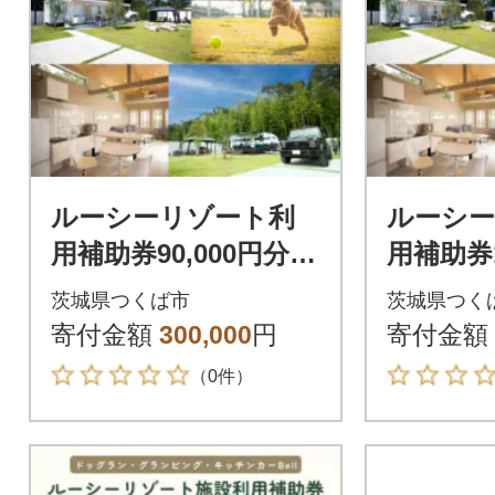
ルーシーリゾート利
ルーシ
用補助券90,000円分
用補助券1
[宿泊 体験 グランピン
[宿泊 
茨城県つくば市
茨城県つく
グ ドッグラン BBQ]
グ ドッグ
寄付金額
300,000
円
寄付金額
（0件）