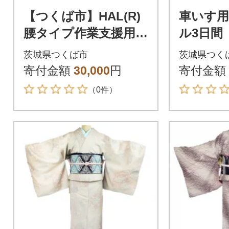
【つくば市】HAL(R)
車いす
腰タイプ作業支援用装
ル3日間
着体験(2名様)
桜 紅葉
茨城県つくば市
茨城県つく
色 格
寄付金額
30,000
円
寄付金額
（0件）