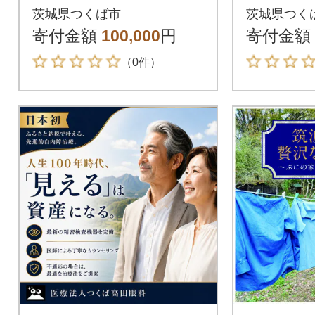
[宿泊 体験 グランピン
券 1名
茨城県つくば市
茨城県つく
グ ドッグラン BBQ]
寄付金額
100,000
円
寄付金額
（0件）