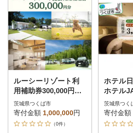
ルーシーリゾート利
ホテル
用補助券300,000円分
ホテルJ
[宿泊 体験 グランピン
くば ご利
茨城県つくば市
茨城県つく
グ ドッグラン BBQ]
円分
寄付金額
1,000,000
円
寄付金額
（0件）