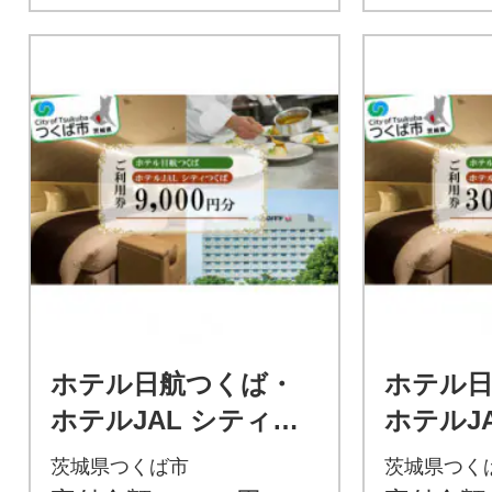
ホテル日航つくば・
ホテル
ホテルJAL シティつ
ホテルJ
くば ご利用券9,000
くば ご利
茨城県つくば市
茨城県つく