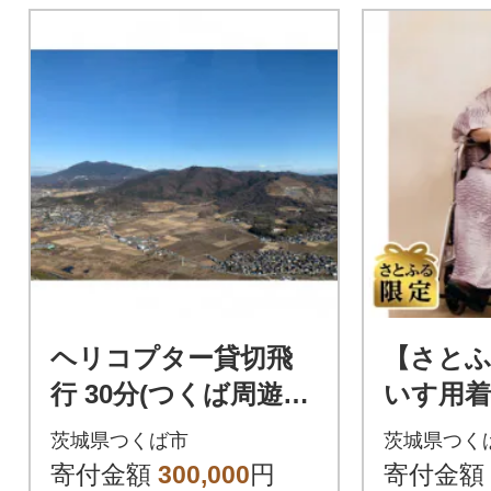
ヘリコプター貸切飛
【さとふ
行 30分(つくば周遊コ
いす用着
ース) 3名様まで搭乗
タル(小
茨城県つくば市
茨城県つく
可能
葉 帯:
寄付金額
300,000
円
寄付金額