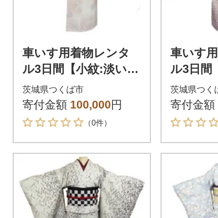
車いす用着物レンタ
車いす
ル3日間【小紋:淡いピ
ル3日間
ンク色縦縞模様 太鼓
波と蝶 
茨城県つくば市
茨城県つく
帯:青色 草花文(草履付
の鶴柄 
寄付金額
100,000
円
寄付金額
き)】
き)】
（0件）