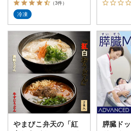
（3件）
冷凍
やまびこ弁天の「紅
膵臓ドッ