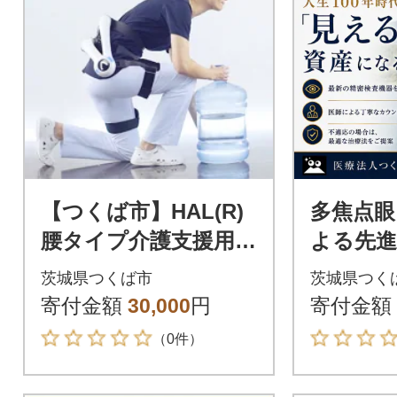
【つくば市】HAL(R)
多焦点眼
腰タイプ介護支援用装
よる先進
着体験(2名様)
サポート
茨城県つくば市
茨城県つく
寄付金額
30,000
円
寄付金額
（0件）