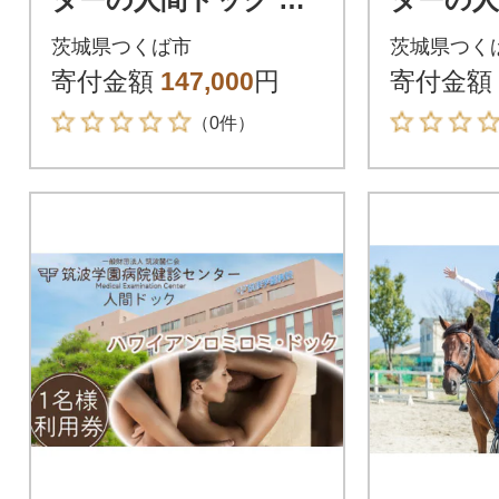
別お食事プラン「極
ーガニ
茨城県つくば市
茨城県つく
み」
ドック
寄付金額
147,000
円
寄付金額
（0件）