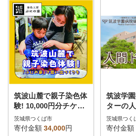
筑波山麓で親子染色体
筑波学園
験! 10,000円分チケッ
ターの
ト
用券 1
茨城県つくば市
茨城県つく
寄付金額
34,000
円
寄付金額