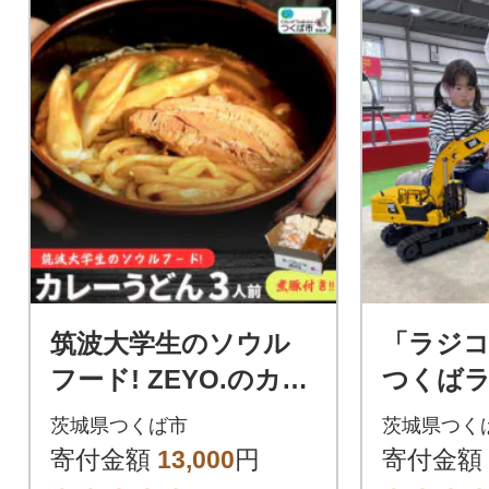
筑波大学生のソウル
「ラジ
フード! ZEYO.のカレ
つくば
ーうどん 3人前(煮豚
ク(レン
茨城県つくば市
茨城県つく
付き)
1時間ご
寄付金額
13,000
円
寄付金額
分