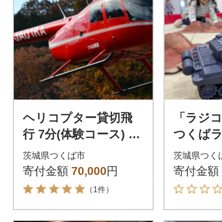
ヘリコプター貸切飛
「ラジ
行 7分(体験コース) 3
つくば
名様まで搭乗可能
ク(レン
茨城県つくば市
茨城県つく
4時間ご
寄付金額
70,000
円
寄付金額
分
（1件）