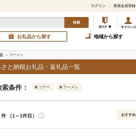
ログイン
新規会員登録
検索
お礼品から探す
地域から探す
麺
ラーメン
るさと納税お礼品・返礼品一覧
検索条件：
ツアー
ラーメン
おすすめ
件 （1～1件目）
寄付金額
解除
地域
解除
おすすめ
円～
新着順