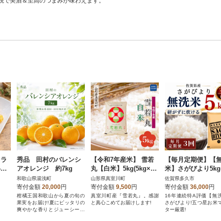
税で美酒＆至高のつまみが味わえます。
ドラ
秀品 田村のバレンシ
【令和7年産米】 雪若
【毎月定期便】【
せ4
アオレンジ 約7kg
丸【白米】5kg(5kg×1
米】さがびより5kg
袋)◆KR7Y05M-H
久市)全3回
和歌山県湯浅町
山形県真室川町
佐賀県多久市
寄付金額
20,000
円
寄付金額
9,500
円
寄付金額
36,000
円
柑橘王国和歌山から夏の旬の
真室川町産『雪若丸』。感謝
16年連続特A評価【無
果実をお届け!夏にピッタリの
と真心こめてお届けします!
さがびより!五つ星お米
爽やかな香りとジューシー感
ター厳選!
がたまらない逸品!