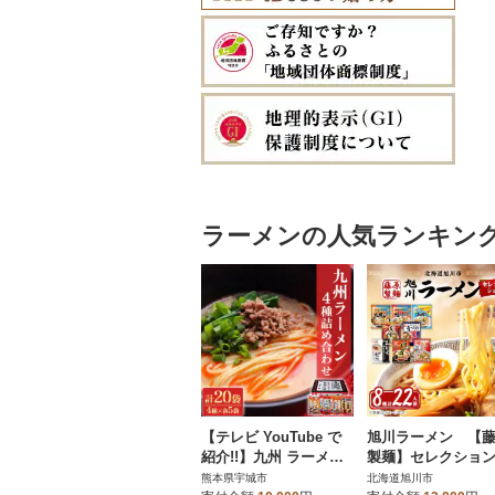
ラーメンの人気ランキン
【テレビ YouTube で
旭川ラーメン 【
紹介!!】九州 ラーメン
製麺】セレクショ
詰合せ 龍麺三昧 4種×5
どーんと22人前_014
熊本県宇城市
北海道旭川市