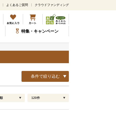
よくあるご質問
クラウドファンディング
メ
イ
ン
コ
ン
特集・キャンペーン
テ
ン
ツ
に
ス
キ
ッ
プ
条件で絞り込む
順
120件
配送指定
解除
順
30
お届け日時指定可
60