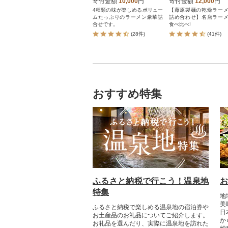
本 計20本セット
寄付金額
10,000
円
寄付金額
12,000
円
4種類の味が楽しめるボリュー
【藤原製麺の乾燥ラー
ムたっぷりのラーメン豪華詰
詰め合わせ】名店ラー
合せです。
食べ比べ!
(28件)
(41件)
おすすめ特集
ふるさと納税で行こう！温泉地
お
特集
地
美
ふるさと納税で楽しめる温泉地の宿泊券や
日
お土産品のお礼品についてご紹介します。
か
お礼品を選んだり、実際に温泉地を訪れた