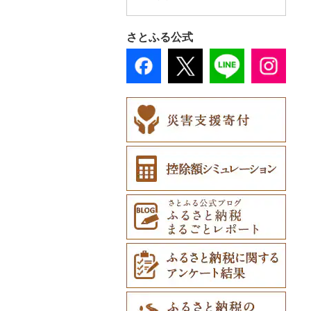
スプーン・フォーク・
本・CD・DVD（4）
その他服飾小物（5）
その他スポーツ（2）
GDOふるさとゴルフ
花火大会チケット
ナイフ（0）
おもちゃ・ぬいぐるみ
財布（0）
プレークーポン（0）
（2）
さとふる公式
皿・椀（0）
（0）
ショール・ストール
その他のゴルフプレー
カタログギフト（0）
弁当箱（0）
ご当地キャラクター
（1）
券（6）
その他体験・チケット
（6）
その他食器（0）
ネクタイ・ベルト
（535）
ベビー用品（0）
（3）
ペット用品（0）
マフラー・手袋（0）
防災グッズ（0）
その他服飾小物（1）
その他雑貨（0）