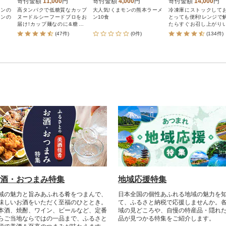
め 12食 JC002
寄付金額
11,000
円
寄付金額
4,000
円
寄付金額
14,000
円
メンの
高タンパクで低糖質なカップ
大人気!くまモンの熊本ラーメ
冷凍庫にストックして
メンの
ヌードルシーフードプロをお
ン10食
とっても便利!レンジで
届け!カップ麺なのに&糖質5
たらすぐお召し上がり
0%オフ&塩分25%オフ(カップ
ける麺中心のバラエテ
(47件)
(0件)
(134件)
ヌードルシーフード比)で、野
トです。お礼品の入れ
菜不足の方や健康維持の一助
庫品、麺切れ、包装不
におススメのカップラーメン
さなコゲ などの味には
です!!
く問題が無い訳あり品
に全部で18食入ったセ
す。入っている食数に
ございませんが、お礼
の都度変更がございます
酒・おつまみ特集
地域応援特集
域の魅力と旨みあふれる肴をつまんで、
日本全国の個性あふれる地域の魅力を
味しいお酒をいただく至福のひととき。
て、ふるさと納税で応援しませんか。
本酒、焼酎、ワイン、ビールなど、定番
域の見どころや、自慢の特産品・隠れ
らご当地ならではの一品まで、ふるさと
品が見つかる特集をご紹介します。