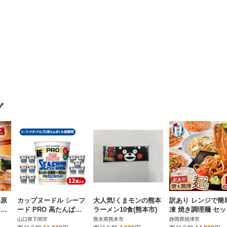
グ
藤原
カップヌードル シーフ
大人気!くまモンの熊本
訳あり レンジで簡
ン
ード PRO 高たんぱく&
ラーメン10食(熊本市)
凍 焼き調理麺 セッ
78
低糖質 さらに塩分控え
8食(a13-125)
山口県下関市
熊本県熊本市
静岡県焼津市