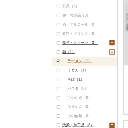
野菜（0）
もつ鍋（5）
豚肉（加工品）（0）
卵・乳製品（0）
ローストビーフ（0）
鶏肉（0）
酒・アルコール（0）
ビーフジャーキー
鹿肉（0）
（0）
飲料・ドリンク（0）
馬肉（0）
その他牛肉（加工品）
菓子・スイーツ（3）
羊肉・ラム肉（ジンギ
（0）
スカン）（0）
麺（1）
ケーキ（0）
鴨肉（0）
クッキー（0）
ラーメン（1）
猪肉（0）
焼き菓子（0）
うどん（1）
その他肉・加工品
プリン（0）
そば（1）
（0）
ゼリー（0）
パスタ（0）
チョコレート（0）
ひやむぎ（0）
カステラ（0）
そうめん（0）
アイス・ジェラート
その他麺（0）
（3）
惣菜・加工品（8）