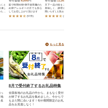
そ・ちゃんぽん) TR403
てりラーメン 人気
ラーメン 麺 行列店
寄付金額
6,000
円
寄付金額
11,000
円
寄付金額
10,000
円
4
気
おくと
茹で時間60秒!卵不使用麺のた
天下一品の味をご家庭でより
衝撃の黒さ!一度食べた
解凍し
め卵アレルギーの方でも安心
美味しく、調理も片付けも手
になる旨味とコクの黒ス
いただ
してお召し上がり頂けます
間いらず | 人気セット[ 京都 ラ
京都 老舗中華そば専門店
ィセッ
ーメン 有名店 天下一品 天一
店 有名店 秘伝焦がし
(57件)
(108件)
(9件)
替え在
こってり ラーメン おいしい
ラーメン 人気 おすすめ
良、小
やみつき 簡単 便利 人気 おす
食品 長期保存 袋麺 お
まった
すめ ラーメン 拉麺 お取り寄
せ 通販 送料無料 ふる
を中心
せ 通販 送料無料 ふるさと納
税 ]
ットで
税 ]
変更は
品はそ
。
もっと見る
8月で受付終了するお礼品特集
知っ
全国各地のお礼品の中から、まもなく受付
各地
が終了するお礼品を集めました。今からで
た名
もまだ間に合います！旬や期間限定のお礼
品をお見逃しなく！