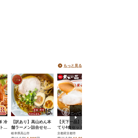
もっと見る
単 冷
【訳あり】高山めん本
【天下一品】家麺 こっ
【京都・たかばし
ト 1
舗ラーメン詰合せセッ
てり4食セット|ラーメ
福菜館 中華そば ＜
ト15食入り(醤油・み
ン ご当地ラーメン こっ
前×6袋＞|ラーメン
岐阜県高山市
京都府京都市
京都府京都市