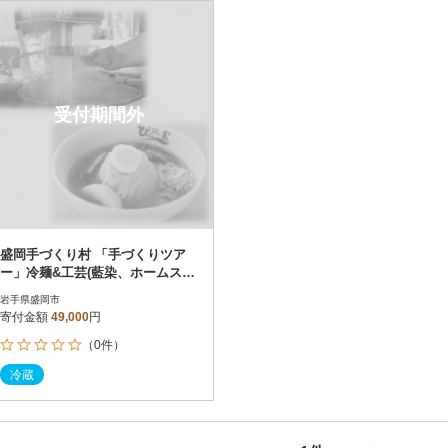
円
レビュー
レビュー
決済方法
解除
寄付金額
PayPay
発送種別
解除
受付期間外
クレジットカード決済
寄付金額
通常
Amazon Pay
冷蔵便
楽天ペイ
冷凍便
メルペイ
コンビニ支払い
ソフトバンクまとめて支払い
au PAY（auかんたん決済）
盛岡手づくり村 「手づくりツア
d払い
ー」冷麺&工芸(藍染、ホームスパ
金融機関(Pay-easy決済)
ン織、竹細工のいずれか)+盛岡三
岩手県盛岡市
大麺付
寄付金額
49,000
円
（0件）
解除
結果を見る（
1
件
冷蔵