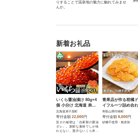
納
りすることで温泉地の魅力に触れてみませ
んか。
新着お礼品
いくら醤油漬け 80g×4
青果店が作る柑橘
個 小分け 北海道 弟子
イフルーツ詰め合わ
屈町 3486
袋
北海道弟子屈町
和歌山県印南町
寄付金額
22,000
円
寄付金額
8,000
円
旨さの秘密は「自家製の醤油
砂糖不使用・無添加
ダレ」。新鮮な素材でしか味
わえない、贅沢ないくら丼を
お楽しみください。