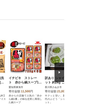
無洗
イチビキ ストレー
訳あり シャインマスカ
【毎月定期便】竹
(多
ト 赤から鍋スープ1
ット 約2kg ご家庭用
り・竹炭ミネラル
番 辛さマイルド 720
洗剤2個全3回
愛知県東海市
香川県さぬき市
山口県宇部市
g×5個 毎日食べたい
寄付金額
11,500
円
寄付金額
21,000
円
寄付金額
56,000
円
鍋の素
洗米】
赤からの店舗で人気の「赤か
サクッと甘い、新食感、新世
竹ふわり 竹炭ミネラ
マイス
ら鍋1番」の味を忠実に再現し
代のぶどう「シャインマスカ
洗剤|合成界面活性剤ゼ
た鍋スープ
ット」
軟剤不要・敏感肌の衣類