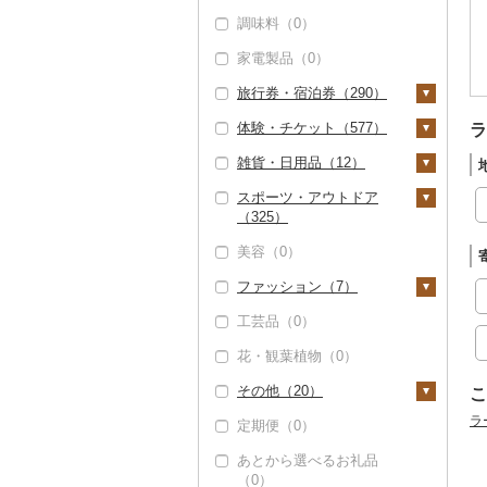
その他洋菓子（0）
調味料（0）
惣菜（1）
煎餅・おかき（0）
家電製品（0）
餃子（1）
カレー・シチュー
羊羹（0）
（2）
旅行券・宿泊券（290）
シュウマイ（0）
饅頭（0）
カレー（2）
鍋（5）
体験・チケット（577）
コロッケ（0）
旅行券（110）
ラ
大福（0）
シチュー（0）
肉（5）
ピザ（0）
雑貨・日用品（12）
その他惣菜（0）
JTBふるさと旅行クー
宿泊券（193）
PayPay商品券（0）
その他和菓子（0）
魚（0）
レトルト（2）
ポン（Eメール発行）
スポーツ・アウトドア
食事券（16）
家具・インテリア
（0）
（325）
その他鍋（0）
スープ（0）
（1）
温泉・サウナ・スパ利
JTBふるさと旅行券
美容（0）
豆腐・納豆（0）
用券（3）
タンス（0）
寝具（0）
ゴルフ（322）
（紙券）（0）
ファッション（7）
漬物（0）
水族館（1）
机・テーブル（1）
タオル（0）
ゴルフボール（170）
釣り（0）
その他旅行券（54）
工芸品（0）
缶詰・瓶詰（0）
動物園（0）
椅子・チェア・ソファ
文房具・印鑑（0）
ゴルフクラブ（71）
サイクリング（0）
鞄・バッグ（2）
（0）
花・観葉植物（0）
乾物（0）
釣り（14）
食器（1）
ゴルフウェア（0）
アウトドア・キャンプ
トートバッグ・ショル
洋服（0）
その他家具・インテリ
（1）
ダーバッグ（0）
その他（20）
燻製（スモーク）
ダイビング（7）
グラス・カップ（1）
キッチン用品（0）
その他ゴルフ（80）
和服（0）
こ
ア（0）
（0）
その他スポーツ（2）
キャリーバッグ・スー
ラ
定期便（0）
スキーチケット・リフ
タンブラー（0）
日用品（0）
靴・履物（0）
地域サービス（14）
ツケース（0）
おせち（0）
ト券（4）
ウェア・ユニフォーム
あとから選べるお礼品
箸（0）
楽器・器材（0）
アクセサリー（0）
その他（8）
（0）
その他鞄・バッグ
（0）
その他加工品（0）
ゴルフプレー券（7）
（2）