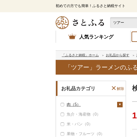
初めての方でも簡単！ふるさと納税サイト
人気ランキング
「ふるさと納税」ホーム
お礼品から探す
「ツアー」ラーメンのふ
お礼品カテゴリ
解除
肉（5）
1
魚介・海産物（0）
牛肉（精肉）（0）
米・パン（0）
牛肉（加工品）（5）
果物・フルーツ（0）
ハンバーグ（0）
豚肉（精肉）（0）