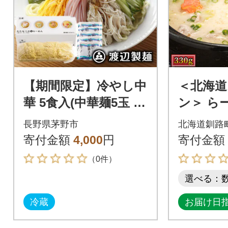
【期間限定】冷やし中
＜北海道
華 5食入(中華麺5玉 ス
ン＞ ら
ープ5袋)夏季限定 生
れだぁ～!
長野県茅野市
北海道釧路
めん 冷蔵 製麺所工場
寄付金額
4,000
円
寄付金額
より直送
（0件）
選べる：
冷蔵
お届け日