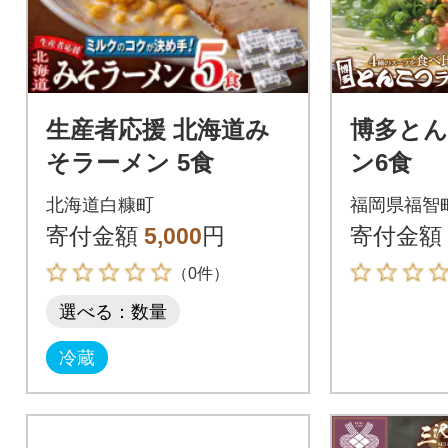
生産者応援 北海道み
博多と
そラーメン 5食
ン6食
北海道白糠町
福岡県福智
寄付金額
5,000
円
寄付金額
（0件）
選べる：数量
冷蔵