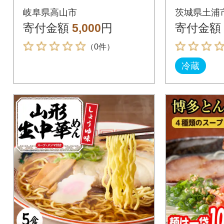
01
麺、鶏白
岐阜県高山市
茨城県土浦
海老白湯
寄付金額
5,000
円
寄付金額
人前セッ
（0件）
冷蔵