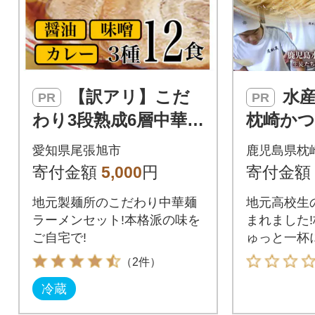
【訳アリ】こだ
水産高校生考案
PR
PR
わり3段熟成6層中華麺
枕崎かつ
ラーメン詰合わせ12
人前×4
愛知県尾張旭市
鹿児島県枕
食セット
味 液体
寄付金額
5,000
円
寄付金額
ンパクト
地元製麺所のこだわり中華麺
地元高校生
ラーメンセット!本格派の味を
まれました
ご自宅で!
ゅっと一杯
（2件）
冷蔵