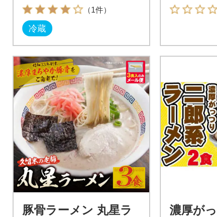
（1件）
冷蔵
豚骨ラーメン 丸星ラ
濃厚がっ