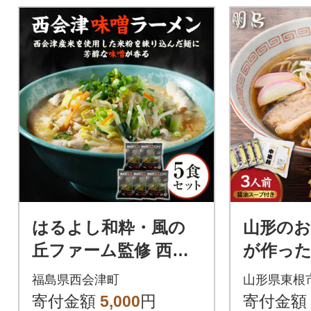
はるよし和粋・風の
山形のお
丘ファーム監修 西会
が作った
津味噌ラーメン 5食セ
ダレ付き
福島県西会津町
山形県東根
ット F4D-0223
根市 hi07
寄付金額
5,000
円
寄付金額