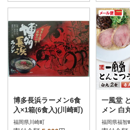
博多長浜ラーメン6食
一風堂 
入×1箱(6食入)(川崎町)
メン 白
食入)2袋
福岡県川崎町
福岡県福智