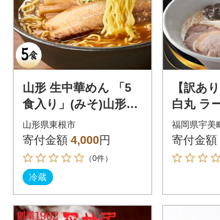
山形 生中華めん 「5
【訳あり
食入り」(みそ)山形県
白丸 ラ
東根市 ラーメン 生め
バラ4食
山形県東根市
福岡県宇美
ん hi095-012-2
寄付金額
4,000
円
寄付金額
（0件）
冷蔵