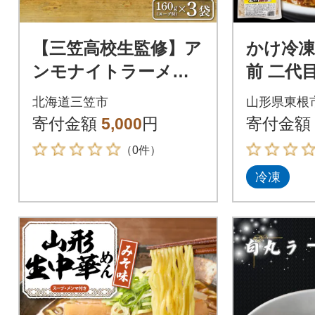
【三笠高校生監修】ア
かけ冷凍
ンモナイトラーメン
前 二代
(海老風味 味噌味)×3袋
形県東根市 
北海道三笠市
山形県東根
【45002】
寄付金額
5,000
円
寄付金額
（0件）
冷凍