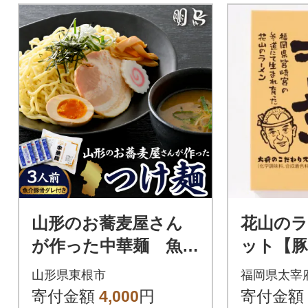
山形のお蕎麦屋さん
花山のラ
が作った中華麺 魚介
ット【豚
豚骨ダレ付き 山形県
ン】(太
山形県東根市
福岡県太宰
東根市 hi078-004
寄付金額
4,000
円
寄付金額