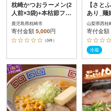
枕崎かつおラーメン(2
【さとふ
人前×3袋)+本枯節フタ
あり_麺
マルパック(3P) 和風
製麺所の
鹿児島県枕崎市
山梨県西桂
しお味 スープ付 X0-2
ーメン1袋
寄付金額
5,000
円
寄付金額
7
(合計10
（0件）
冷蔵