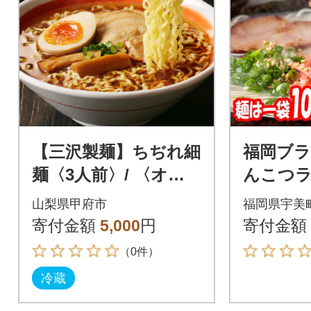
【三沢製麺】ちぢれ細
福岡ブラ
麺〈3人前〉/ 〈オリ
んこつ
ジナル醤油ラーメン
4種類の
山梨県甲府市
福岡県宇美
スープ〉×1セット
岡産スープ
寄付金額
5,000
円
寄付金額
G)(宇美
（0件）
冷蔵