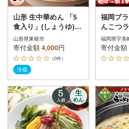
山形 生中華めん 「5
福岡ブラ
食入り」(しょうゆ)東
んこつ
根市 神町食品提供 ラ
4種類の
山形県東根市
福岡県宇美
ーメン hi095-012-1
岡産スープ
寄付金額
4,000
円
寄付金額
G)(宇美
（0件）
冷蔵