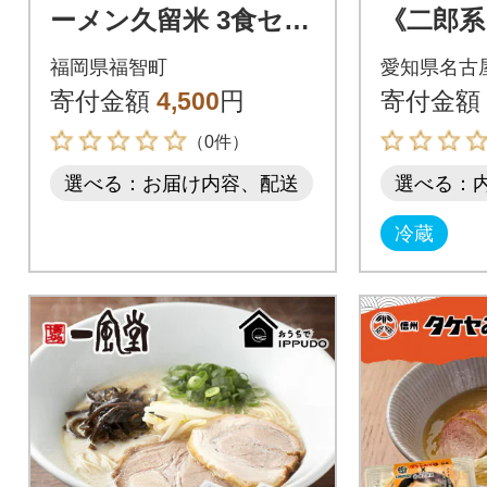
ーメン久留米 3食セッ
《二郎系
ト
食》にん
福岡県福智町
愛知県名古
極太麺 
寄付金額
4,500
円
寄付金額
（0件）
選べる：お届け内容、配送
選べる：
冷蔵