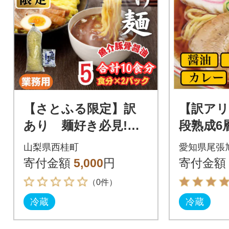
【さとふる限定】訳
【訳アリ
あり 麺好き必見!老
段熟成6
舗製麺所の業務用つけ
メン詰合
山梨県西桂町
愛知県尾張
麺セット 1袋5食分×
ット
寄付金額
5,000
円
寄付金額
2P(合計10食分)
（0件）
冷蔵
冷蔵