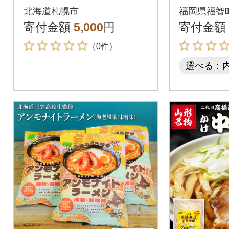
ット_hs040-009
骨ラーメ
北海道札幌市
福岡県福智
寄付金額
5,000
円
寄付金額
（0件）
選べる：