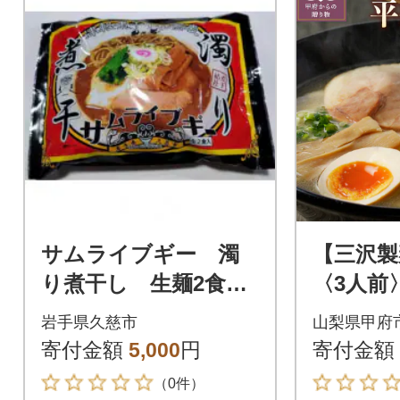
サムライブギー 濁
【三沢製
り煮干し 生麺2食入
〈3人前
×2袋 35-26
メンスー
岩手県久慈市
山梨県甲府
ト
寄付金額
5,000
円
寄付金額
（0件）