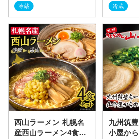
冷蔵
冷蔵
西山ラーメン 札幌名
九州筑豊
産西山ラーメン4食セ
小屋から