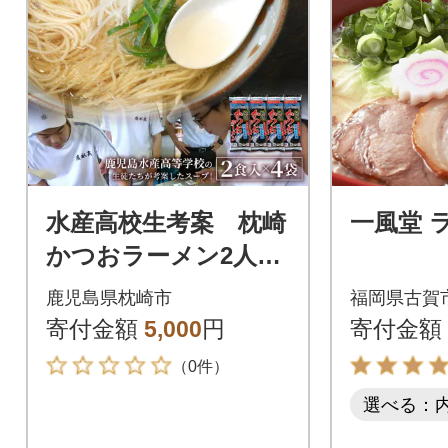
水産高校生考案 枕崎
一風堂 
かつおラーメン2人前
×4袋 和風しお味
鹿児島県枕崎市
福岡県古賀
液体スープ付 コン
寄付金額
5,000
円
寄付金額
パクトサイズV0-4
（0件）
選べる：