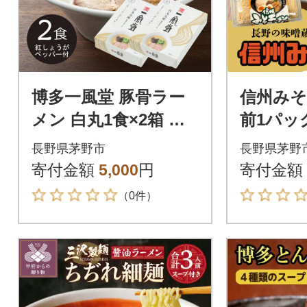
博多一風堂 豚骨ラー
信州みそ
メン 白丸1食×2箱 と
前1パッ
んこつ博多細麺
噌 信州
長野県茅野市
長野県茅野
辺製麺 
寄付金額
5,000
円
寄付金額
プ付き
（0件）