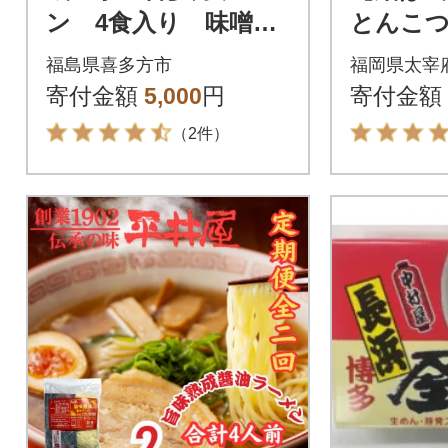
ン 4食入り 味噌醤
とんこつ
油味
分 4種
福島県喜多方市
福岡県太宰
骨スープ
寄付金額
5,000
円
寄付金額
ド(太宰府
（2件）