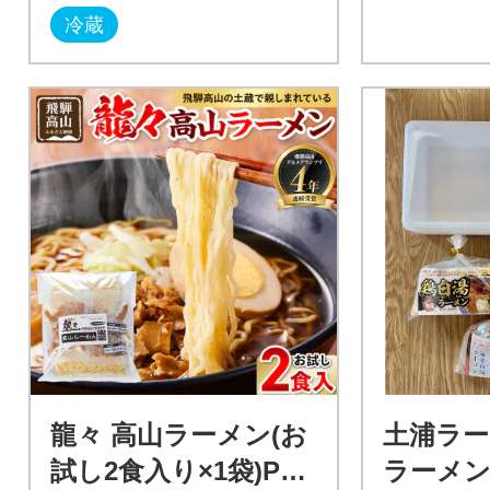
冷蔵
龍々 高山ラーメン(お
土浦ラー
試し2食入り×1袋)PT0
ラーメン