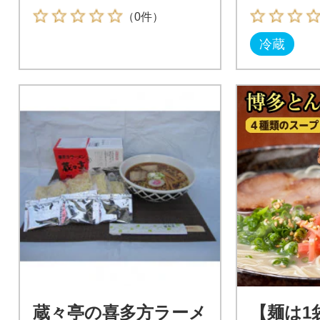
（0件）
冷蔵
蔵々亭の喜多方ラーメ
【麺は1