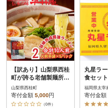
【訳あり】山梨県西桂
丸星ラー
町が誇る老舗製麺所
食セット
「平井屋」の旨味熟成
メン】(
山梨県西桂町
福岡県太宰
醤油ラーメン2人前×5
寄付金額
5,000
円
寄付金額
P(合計10人前)
（0件）