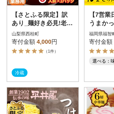
【さとふる限定】訳
【7営業
あり_麺好き必見!老舗
うまかっ
製麺所の業務用醤油ラ
ラーメン
山梨県西桂町
福岡県福智
ーメン1袋5食分×2P
寄付金額
4,000
円
寄付金額
(合計10食分)
（1件）
選べる：
冷蔵