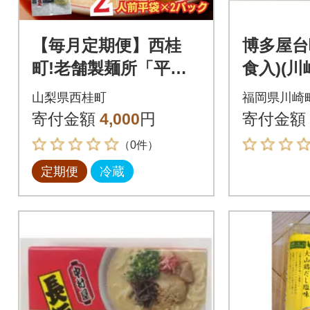
【毎月定期便】西桂
博多屋台
町!老舗製麺所「平井
食入)(川
屋」の旨味熟成醤油ラ
山梨県西桂町
福岡県川崎
ーメン2人前×2P全2回
寄付金額
4,000
円
寄付金額
（0件）
定期便
冷蔵