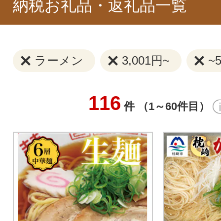
納税お礼品・返礼品一覧
ラーメン
3,001円~
~
116
件 （1～60件目）