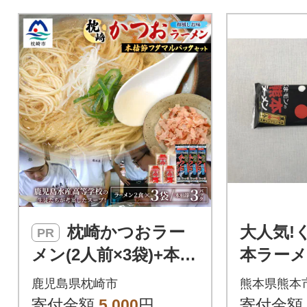
枕崎かつおラー
大人気!
PR
メン(2人前×3袋)+本枯
本ラーメ
節フタマルパック(3P)
市)
鹿児島県枕崎市
熊本県熊本
和風しお味 スープ付
寄付金額
5,000
円
寄付金額