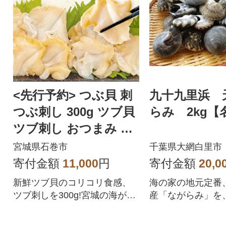
<先行予約> つぶ貝 刺
九十九里浜 
つぶ刺し 300g ツブ貝
らみ 2kg【
ツブ刺し おつまみ 簡
単調理 小分け 酒の肴
宮城県石巻市
千葉県大網白里市
寄付金額
11,000
円
寄付金額
20,0
新鮮ツブ貝のコリコリ食感、
海の家の地元定番
ツブ刺しを300g!宮城の海が育
産「ながらみ」を
んだ、濃厚な旨味が口いっぱ
ます。
いに広がるツブを刺身で、お