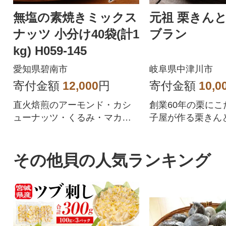
無塩の素焼きミックス
元祖 栗きん
ナッツ 小分け40袋(計1
ブラン
kg) H059-145
愛知県碧南市
岐阜県中津川市
寄付金額
12,000
円
寄付金額
10,0
直火焙煎のアーモンド・カシ
創業60年の栗にこ
ューナッツ・くるみ・マカダ
子屋が作る栗きん
ミアのミックスナッツ
を使用した細さが驚
リモンブラン
その他貝の人気ランキング