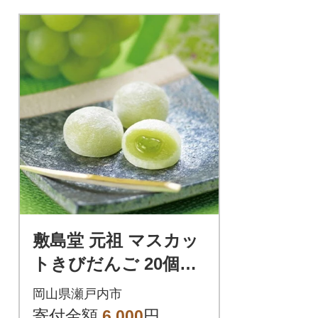
ホタテ、カニ、ウニと一緒に
海鮮丼などでお楽しみいただ
けます。小分けにしており、
お手軽におかずにできるのも
嬉しいポイント。200000円
敷島堂 元祖 マスカッ
トきびだんご 20個入
り(2粒×10袋入)[No.57
岡山県瀬戸内市
35-0905]
寄付金額
6,000
円