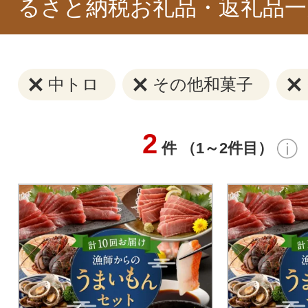
るさと納税お礼品・返礼品一
中トロ
その他和菓子
2
件 （1～2件目）