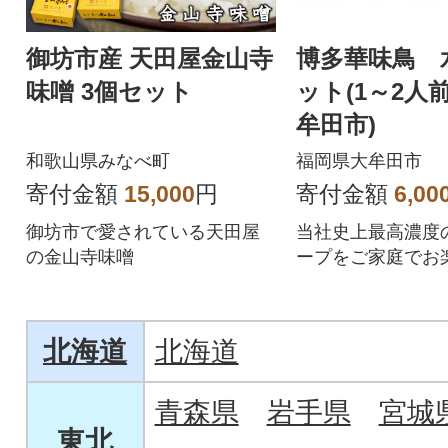
御坊市産 天田屋金山寺
博多華味鳥 
味噌 3個セット
ット(1～2人前
牟田市)
和歌山県みなべ町
福岡県大牟田市
寄付金額
15,000
円
寄付金額
6,00
御坊市で愛されている天田屋
当社史上最高濃度
の金山寺味噌
ープをご家庭でお
だけます。
北海道
北海道
青森県
岩手県
宮城
東北