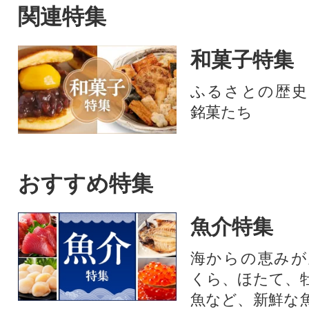
かずで、酒の肴で、贅沢に堪
関連特集
能。
和菓子特集
ふるさとの歴史
銘菓たち
おすすめ特集
魚介特集
海からの恵みが
くら、ほたて、
魚など、新鮮な