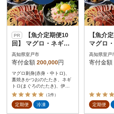
【魚介定期便10
【魚介定
PR
回】 マグロ・ネギト
マグロ
ロ・かつおのたた
かつお
高知県室戸市
高知県室戸
き・魚介類加工品など
介類加工
寄付金額
200,000
円
寄付金額
の海鮮セット定期便
セット定
マグロ刺身(赤身・中トロ)、
訳あり
藁焼きかつおのたたき、ネギ
トロ(まぐろのたたき)、伊勢
海老、金目鯛など高知県室戸
（1件）
市の人気の海鮮を10回定期便
定期便
冷凍
定期便
でお届け!マグロ丼やネギトロ
丼の他、サーモンやイクラ、