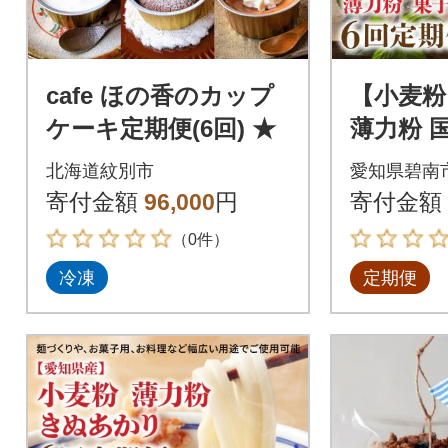
cafe ほの香のカップ
【小麦粉
ケーキ定期便(6回) ★
薄力粉 
800g×5
北海道紋別市
愛知県碧南
便6回H00
寄付金額
96,000
円
寄付金額
（0件）
冷凍
定期便