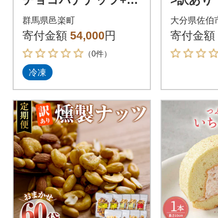
んチェダー+るべりえ
製ナッツ
群馬県邑楽町
大分県佐伯
ティラミス|09_rbr-56
わせ (8種
寄付金額
54,000
円
寄付金額
0306
（0件）
冷凍