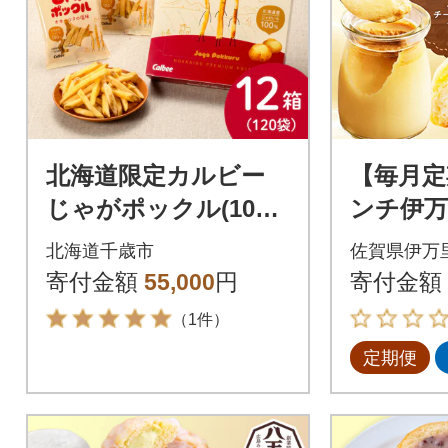
北海道限定カルビー
【毎月定
じゃがポックル(10袋
ンチ伊万
入り12箱)
定期便全
北海道千歳市
佐賀県伊万
寄付金額
55,000
円
寄付金額
（1件）
定期便