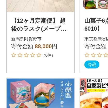
【12ヶ月定期便】 越
山菓子6
後のラスク(メープル
6010】
シュガー) 30g×10袋×
新潟県阿賀野市
東京都渋谷
12回 バイオテックジ
寄付金額
88,000
円
寄付金額
ャパン
（0件）
冷蔵