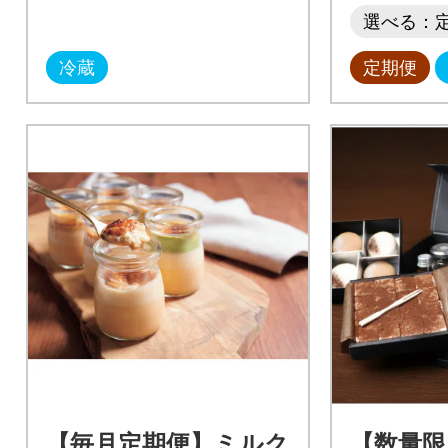
選べる：
冷蔵
定期便
【毎月定期便】ミルク
【数量限