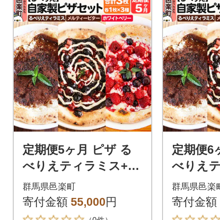
定期便5ヶ月 ピザ る
定期便6
べりえティラミス+メ
べりえテ
ルティービター+ホワ
ルティー
群馬県邑楽町
群馬県邑楽
イトベリー|09_rbr-53
イトベリー|
寄付金額
55,000
円
寄付金額
0305
0306