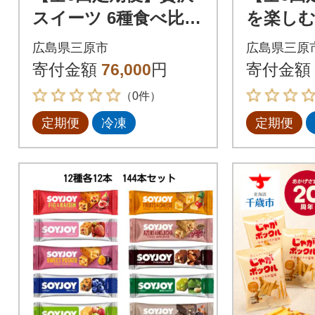
スイーツ 6種食べ比べ
を楽しむ
お菓子 洋菓子 お取り
スイーツ
広島県三原市
広島県三原
寄せ ギフト ご褒美 [T
お菓子 
寄付金額
76,000
円
寄付金額
04]
寄せ[T05
（0件）
定期便
冷凍
定期便