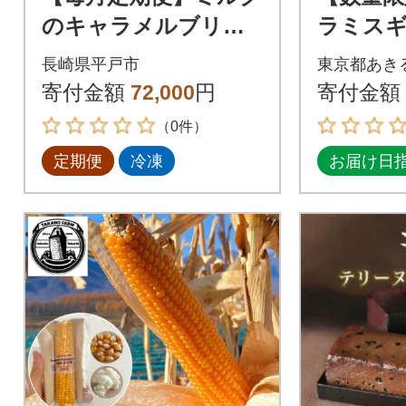
のキャラメルブリュ
ラミス
レ 6種セット全6回
一流の
長崎県平戸市
東京都あき
寄付金額
72,000
円
寄付金額
（0件）
定期便
冷凍
お届け日