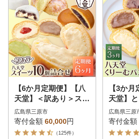
【6か月定期便】【八
【3か月
天堂】＜訳あり＞スイ
天堂】
ーツ詰め合わせ 10個
ーむパン 
広島県三原市
広島県三原
計6回お届け [015-056]
10個)
寄付金額
60,000
円
寄付金額
（125件）