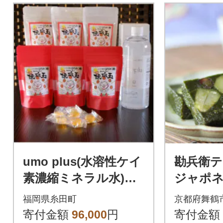
umo plus(水溶性ケイ
勘兵衛テ
素濃縮ミネラル水)&
ジャポ
琥珀玉6袋セット
福岡県糸田町
京都府舞鶴
寄付金額
96,000
円
寄付金額