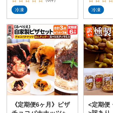
（0件）
冷凍
冷凍
《定期便6ヶ月》ピザ
<定期便・
チョコバナナッツ+あ
>訳あり