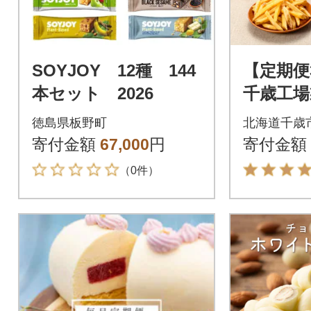
SOYJOY 12種 144
【定期便
本セット 2026
千歳工場
ポックル(
徳島県板野町
北海道千歳
箱セッ
寄付金額
67,000
円
寄付金額
（0件）