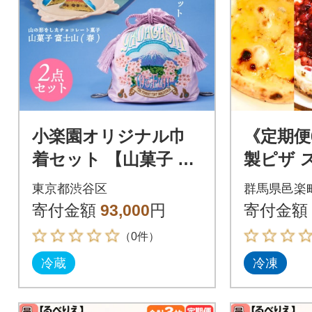
小楽園オリジナル巾
《定期便
着セット 【山菓子 青
製ピザ 
富士(春)/YAMAGASHI
種セット 
東京都渋谷区
群馬県邑楽
巾着バッグ】【19601
09_rbr-5
寄付金額
93,000
円
寄付金額
9】
（0件）
冷蔵
冷凍