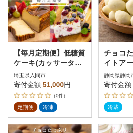
【毎月定期便】低糖質
チョコた
ケーキ(カッサータ・
イトアーモ
バスクチーズケー
00g×8
埼玉県入間市
静岡県静岡
キ・ムースフロマー
とろけ
寄付金額
51,000
円
寄付金額
ジュルージュ)全3回
（0件）
定期便
冷凍
冷蔵