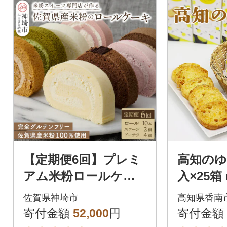
【定期便6回】プレミ
高知のゆ
アム米粉ロールケー
入×25箱 
キ10種+栗ドーナツ
佐賀県神埼市
高知県香南
+米粉スコーンセット
寄付金額
52,000
円
寄付金額
(H053326)