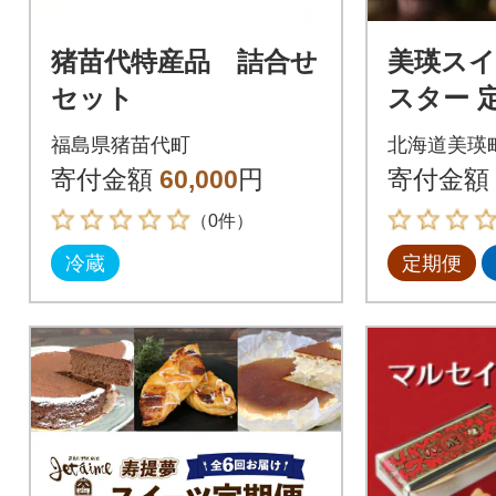
猪苗代特産品 詰合せ
美瑛ス
セット
スター 
福島県猪苗代町
北海道美瑛
寄付金額
60,000
円
寄付金額
（0件）
冷蔵
定期便