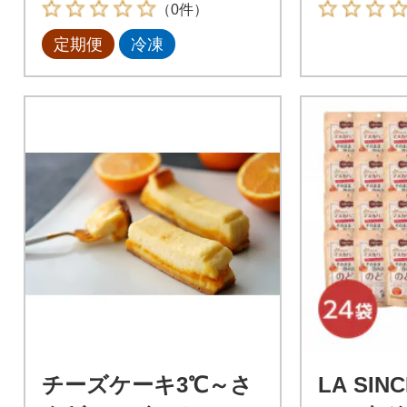
（0件）
定期便
冷凍
チーズケーキ3℃～さ
LA SI