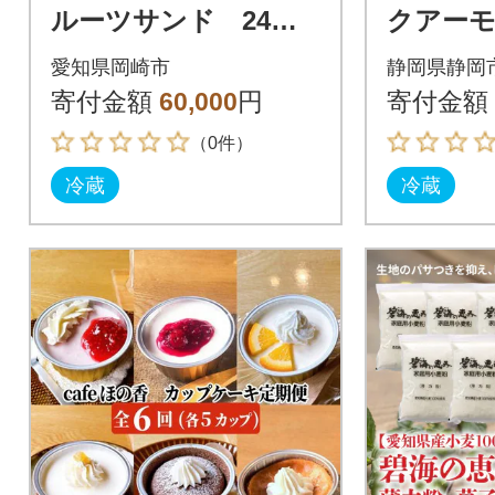
ルーツサンド 24個
クアーモン
入り
g×8袋
愛知県岡崎市
静岡県静岡
ろける
寄付金額
60,000
円
寄付金額
（0件）
冷蔵
冷蔵