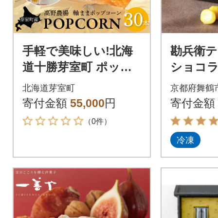
手軽で美味しい!北海
勘兵衛テ
道十勝芽室町 ポップ
ショコ
コーン イエロー30本
北海道芽室町
京都府舞鶴
me066-003c
寄付金額
55,000
円
寄付金額
（0件）
冷凍