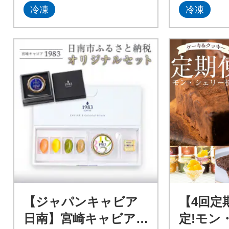
冷凍
冷凍
の『こまき年末年始セット』
をご用意しました。シフォン
ケーキは冷凍で届くので、ク
リスマス、年末、お正月な
ど、年末年始の様々な用途に
ご利用いただけます!
【ジャパンキャビア
【4回定
日南】宮崎キャビア1
定!モン