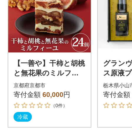
【一善や】干柿と胡桃
グラン
と無花果のミルフィ
ス原液
ーユ(24個入り)|京都
粧箱入り
京都府京都市
栃木県小山
スイーツ 人気 洋菓子
寄付金額
60,000
円
寄付金額
和菓子
（0件）
冷蔵