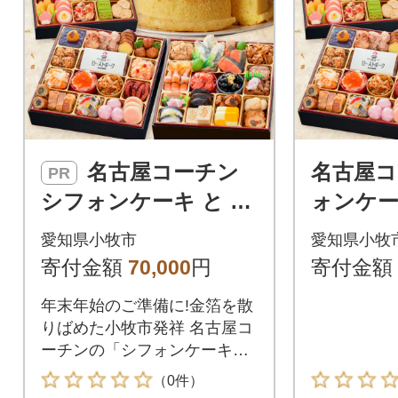
名古屋コーチン
名古屋
PR
シフォンケーキ と 千
ォンケー
賀屋謹製 迎春おせち
謹製 迎
愛知県小牧市
愛知県小牧
料理「おもてなし」
「おも
寄付金額
70,000
円
寄付金額
セット[035S04-C]
ト[035S0
年末年始のご準備に!金箔を散
りばめた小牧市発祥 名古屋コ
ーチンの「シフォンケーキ」
と、伝統の味を継承した高級
（0件）
感溢れる「本格和風おせち」