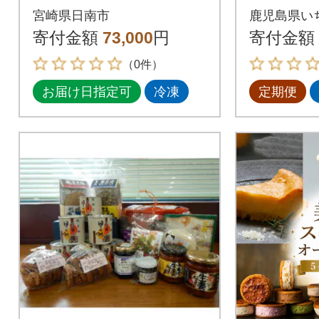
983 日南市ふるさと
下 スイ
宮崎県日南市
鹿児島県い
納税オリジナルセッ
年10月
寄付金額
73,000
円
寄付金額
ト
分)
（0件）
お届け日指定可
冷凍
定期便