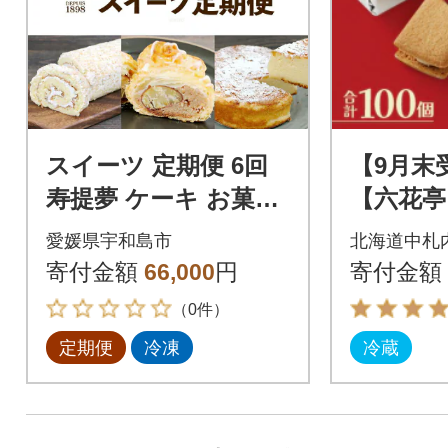
スイーツ 定期便 6回
【9月末
寿提夢 ケーキ お菓子
【六花亭
J066-097004
バターサ
愛媛県宇和島市
北海道中札
5箱 合計1
寄付金額
66,000
円
寄付金額
38]
（0件）
定期便
冷凍
冷蔵