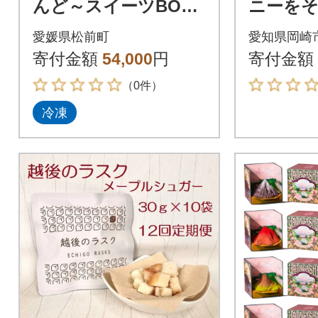
んど～スイーツBOX
ニーを
(大)
込んだの
愛媛県松前町
愛知県岡崎
寄付金額
54,000
円
寄付金額
（0件）
冷凍