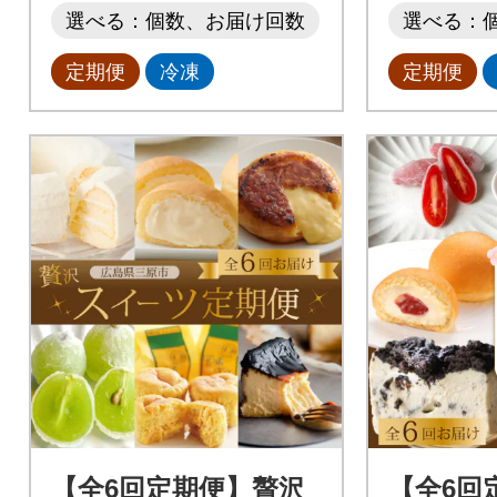
選べる：個数、お届け回数
選べる：
定期便
冷凍
定期便
【全6回定期便】贅沢
【全6回