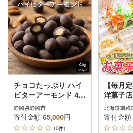
チョコたっぷり ハイ
【毎月定
ビターアーモンド 4k
洋菓子店
g(500g×8袋)ほろ苦く
1種類の
静岡県静岡市
北海道釧路
ちょっぴり甘い
合わせセ
寄付金額
65,000
円
寄付金額
入り)全
（0件）