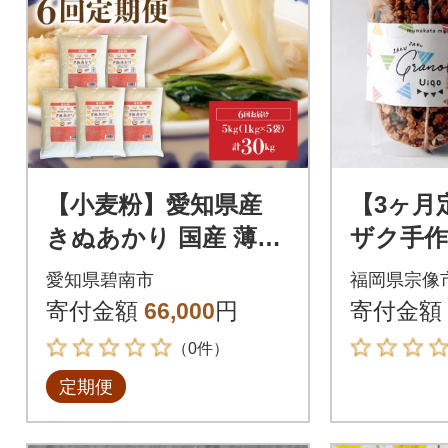
【小麦粉】愛知県産
【3ヶ月
きぬあかり 国産 薄力
ザク手
粉 1kg×5袋(計5kg) 定
ラ400g
愛知県碧南市
福岡県宗像
期便6回 H008-269
お届け!【
寄付金額
66,000
円
寄付金額
109
（0件）
定期便