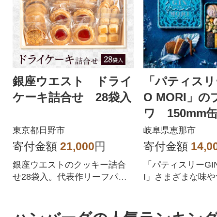
銀座ウエスト ドライ
「パティスリー
ケーキ詰合せ 28袋入
O MORI」
ワ 150mm
東京都日野市
岐阜県恵那市
寄付金額
21,000
円
寄付金額
14,0
銀座ウエストのクッキー詰合
「パティスリーGIN
せ28袋入。代表作リーフパイ
I」さまざまな味
や人気の焼菓子をセットにし
める。森のめぐみ
ました。
ックス