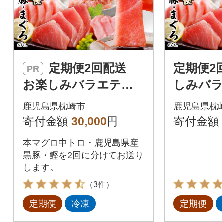
定期便2回配送
定期便2
PR
お楽しみバラエティ
しみバ
定期便(鹿児島県産黒
便(鹿児
鹿児島県枕崎市
鹿児島県枕
豚・鮪etc) DD-6008
鮪etc) D
寄付金額
30,000
円
寄付金額
本マグロ中トロ・鹿児島県産
黒豚・鰹を2回に分けてお送り
します。
（3件）
定期便
冷凍
定期便