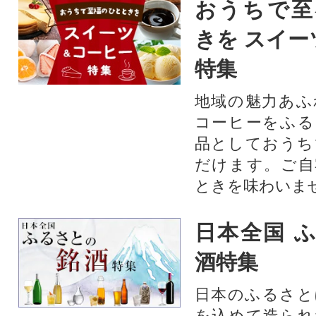
おうちで至
きを スイー
特集
地域の魅力あふ
コーヒーをふる
品としておうち
だけます。ご自
ときを味わいま
日本全国 
酒特集
日本のふるさと
を込めて造られ