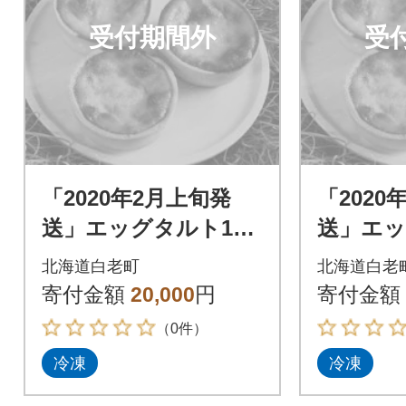
受付期間外
受
「2020年2月上旬発
「2020
送」エッグタルト15
送」エッ
個セット
個セッ
北海道白老町
北海道白老
寄付金額
20,000
円
寄付金額
（0件）
冷凍
冷凍