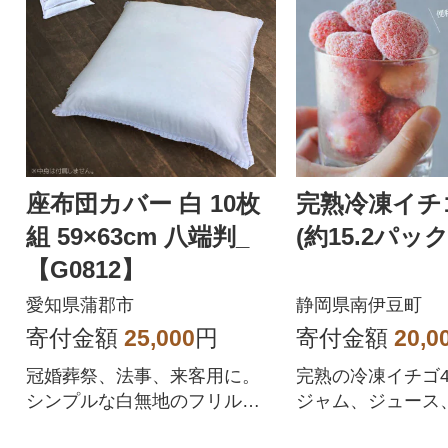
座布団カバー 白 10枚
完熟冷凍イチゴ
組 59×63cm 八端判_
(約15.2パッ
【G0812】
愛知県蒲郡市
静岡県南伊豆町
寄付金額
25,000
円
寄付金額
20,0
冠婚葬祭、法事、来客用に。
完熟の冷凍イチゴ4
シンプルな白無地のフリル付
ジャム、ジュース
き座布団カバーです。やや大
ーなど!