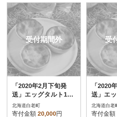
受付期間外
受
「2020年2月下旬発
「2020
送」エッグタルト15
送」エッ
個セット
個セッ
北海道白老町
北海道白老
寄付金額
20,000
円
寄付金額