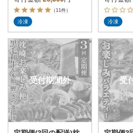
（11件）
冷凍
冷凍
受付期間外
受
定期便(3回の配送)枕
定期便3