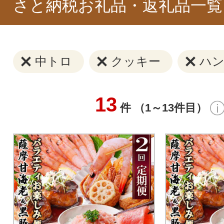
さと納税お礼品・返礼品一覧
中トロ
クッキー
ハ
13
件 （1～13件目）