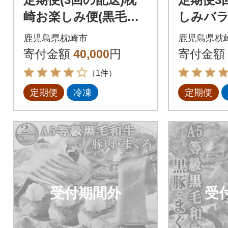
崎お楽しみ便(黒毛和
しみバ
牛・まぐろ中トロ・
ット(薩
鹿児島県枕崎市
鹿児島県枕
鰹・さつまあげetc) L
豚・さ
寄付金額
40,000
円
寄付金額
L-6002
ぐろ)QQ-
（1件）
定期便
冷凍
定期便
受付期間外
受