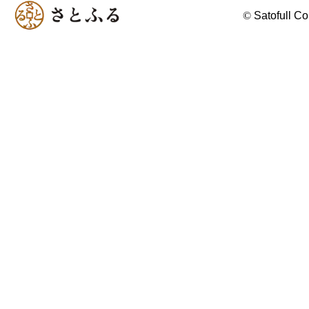
©
Satofull Co.