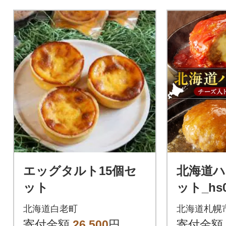
エッグタルト15個セ
北海道
ット
ット_hs0
北海道白老町
北海道札幌
寄付金額
26,500
円
寄付金額