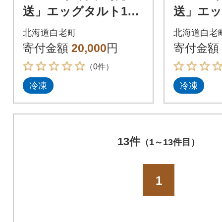
送」エッグタルト15
送」エッ
個セット
個セッ
北海道白老町
北海道白老
寄付金額
20,000
円
寄付金額
（0件）
冷凍
冷凍
13件
（1～13件目）
1