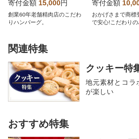
寄付金額
15,000
円
寄付金額
10,0
創業60年老舗精肉店のこだわ
おかげさまで商標登
りハンバーグ。
で安心!こだわりの
2個を個別包装で
す。
関連特集
クッキー特
地元素材とコラボ
が楽しい
おすすめ特集