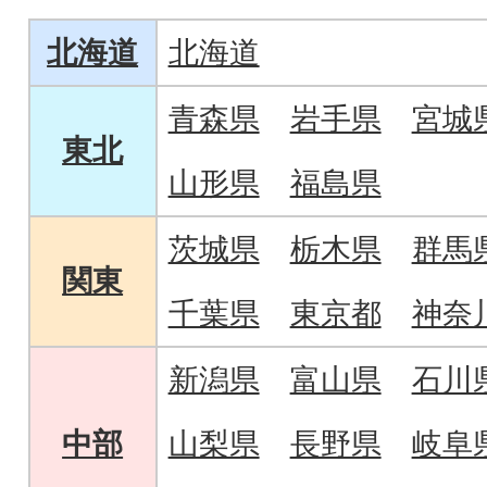
きめな八端判サイズ。
北海道
北海道
青森県
岩手県
宮城
東北
山形県
福島県
茨城県
栃木県
群馬
関東
千葉県
東京都
神奈
新潟県
富山県
石川
中部
山梨県
長野県
岐阜