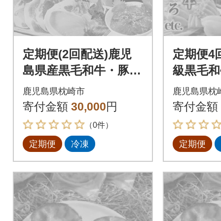
定期便(2回配送)鹿児
定期便4
島県産黒毛和牛・豚
級黒毛和
肉・まぐろ 10月20
ぐろetc F
鹿児島県枕崎市
鹿児島県枕
日受付終了 DD-6003
寄付金額
30,000
円
寄付金額
（0件）
定期便
冷凍
定期便