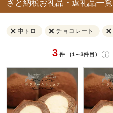
さと納税お礼品・返礼品一覧
中トロ
チョコレート
3
件 （1～3件目）