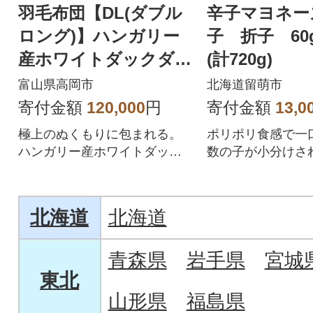
羽毛布団【DL(ダブル
辛子マヨネー
ロング)】ハンガリー
子 折子 60g
産ホワイトダックダウ
(計720g)
ン85% ピンク系
富山県高岡市
北海道留萌市
寄付金額
120,000
円
寄付金額
13,0
極上のぬくもりに包まれる。
ポリポリ食感で一
ハンガリー産ホワイトダック
数の子が小分けさ
ダウン増量羽毛布団
す。おにぎりや、
酒のおつまみ食べ方
北海道
北海道
青森県
岩手県
宮城
東北
山形県
福島県