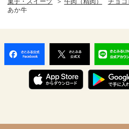
菓子・スイーツ
牛肉（精肉）
チョコ
あか牛