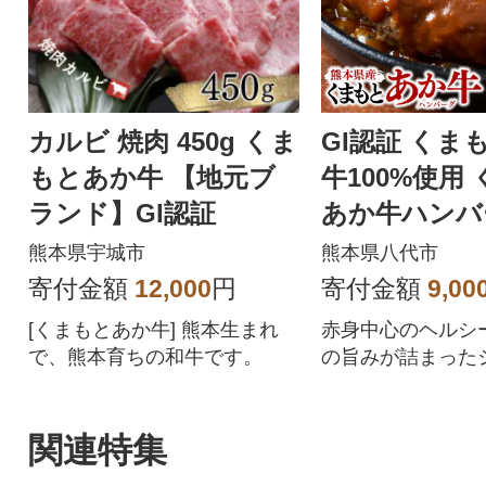
カルビ 焼肉 450g くま
GI認証 くま
もとあか牛 【地元ブ
牛100%使用
ランド】GI認証
あか牛ハンバー
g×6個_229-67
熊本県宇城市
熊本県八代市
寄付金額
12,000
円
寄付金額
9,00
[くまもとあか牛] 熊本生まれ
赤身中心のヘルシ
で、熊本育ちの和牛です。
の旨みが詰まった
さを兼ね備えてい
関連特集