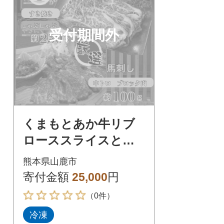
受付期間外
くまもとあか牛リブ
ローススライスと厳
選馬刺しの堪能セッ
熊本県山鹿市
ト
寄付金額
25,000
円
（0件）
冷凍