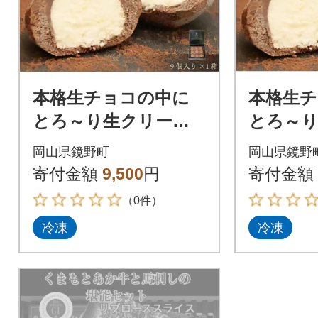
本格生チョコの中に
本格生
とろ～り生クリーム
とろ～
が入ったとろふわ♪生
が入った
岡山県鏡野町
岡山県鏡野
クリームトリュフ 9
クリーム
寄付金額
9,500
円
寄付金額
個入
個入×3
（0件）
冷凍
冷凍