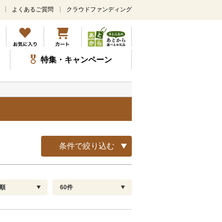
よくあるご質問
クラウドファンディング
メ
イ
ン
コ
ン
特集・キャンペーン
テ
ン
ツ
に
ス
キ
ッ
プ
条件で絞り込む
順
60件
配送指定
解除
順
30
お届け日時指定可
60