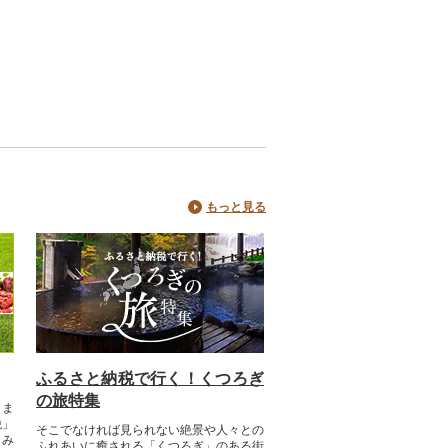
もっと見る
ふるさと納税で行く！くつろぎ
の旅特集
つま
税」
そこでなければ見られない絶景や人々との
まみ
ふれあいに癒される「くつろぎ」のある街