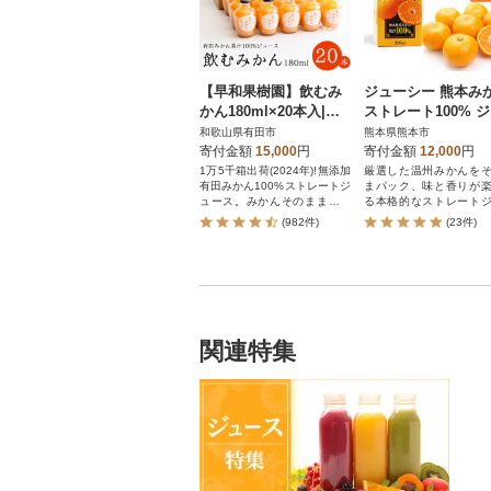
【早和果樹園】飲むみ
ジューシー 熊本み
かん180ml×20本入|有
ストレート100% 
田みかん100%ストレー
ース 200ml×24本【
和歌山県有田市
熊本県熊本市
トジュース
熊本果実連】
寄付金額
15,000
円
寄付金額
12,000
円
1万5千箱出荷(2024年)!無添加
厳選した温州みかんを
有田みかん100%ストレートジ
まパック、味と香りが
ュース。みかんそのままの味
る本格的なストレート
わいです
ス!!
(982件)
(23件)
関連特集