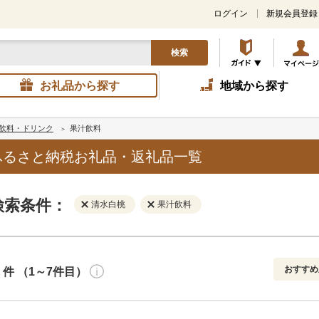
ログイン
新規会員登録
検索
お礼品から探す
地域から探す
飲料・ドリンク
果汁飲料
ふるさと納税お礼品・返礼品一覧
検索条件：
清水白桃
果汁飲料
おすすめ
件 （1～7件目）
寄付金額
解除
地域
解除
おすすめ
円～
新着順