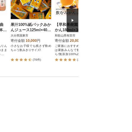
曲
果汁100%紙パックみか
【早和果樹園】飲むみ
信州安曇野 りん
3本
んジュース125ml×40本
かん180ml×30本入|有
ュース
_1521R
田みかん100%ストレー
大分県国東市
和歌山県有田市
長野県
トジュース
寄付金額
10,000
円
寄付金額
20,000
円
寄付金額
13,000
円
熟りん
小さなお子様でも残さず飲め
ご家族におすすめ!毎朝の元気
信州・安曇野の産地を
のまま
ちゃう飲みきりサイズ!
は家族みんなで飲むみかんか
た原料を使用したストレ
トジュ
ら!無添加100%みかんジュー
00%ジュースです。
スで安心の毎日を
(76件)
(109件)
(538件)