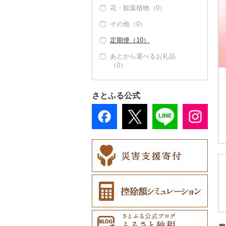
花・観葉植物（0）
饅頭（0）
肉（0）
乾物（0）
その他（0）
大福（0）
魚（0）
燻製（スモーク）
（0）
定期便（10）
その他和菓子（0）
果物（41）
おせち（0）
あとから選べるお礼品
ジャム（0）
（0）
その他加工品（0）
その他缶詰・瓶詰（1
4）
さとふる公式