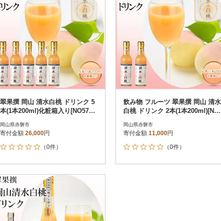
翠果撰 岡山 清水白桃 ドリンク 5
飲み物 フルーツ 翠果撰 岡山 清水
本(1本200ml)化粧箱入り[NO5765-
白桃 ドリンク 2本(1本200ml)[NO
0572]
5765-0622]
岡山県赤磐市
岡山県赤磐市
寄付金額
26,000
円
寄付金額
11,000
円
（0件）
（0件）