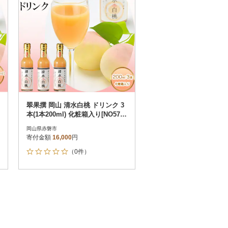
翠果撰 岡山 清水白桃 ドリンク 3
本(1本200ml) 化粧箱入り[NO5765
-0900]
岡山県赤磐市
寄付金額
16,000
円
（0件）