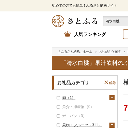
初めての方でも簡単！ふるさと納税サイト
人気ランキング
「ふるさと納税」ホーム
お礼品から探す
「清水白桃」果汁飲料の
お礼品カテゴリ
解除
肉（1）
7
魚介・海産物（0）
牛肉（精肉）（0）
米・パン（0）
牛肉（加工品）（0）
果物・フルーツ（311）
豚肉（精肉）（0）