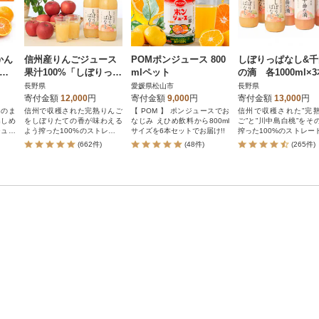
かん
信州産りんごジュース
POMポンジュース 800
しぼりっぱなし&千
ジュ
果汁100%「しぼりっぱ
mlペット
の滴 各1000ml×
JA
なし」1,000ml×6本
(計6本)
長野県
愛媛県松山市
長野県
寄付金額
12,000
円
寄付金額
9,000
円
寄付金額
13,000
円
そのま
信州で収穫された完熟りんご
【 POM 】 ポンジュースでお
信州で収穫された”完
楽しめ
をしぼりたての香が味わえる
なじみ えひめ飲料から800ml
ご”と”川中島白桃”をそ
ジュー
よう搾った100%のストレート
サイズを6本セットでお届け!!
搾った100%のストレー
ジュースです。
ースセット
(662件)
(48件)
(265件)