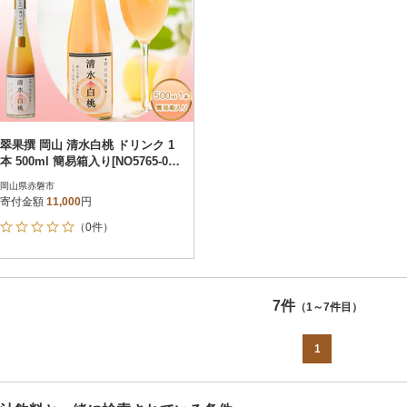
翠果撰 岡山 清水白桃 ドリンク 1
本 500ml 簡易箱入り[NO5765-09
01]
岡山県赤磐市
寄付金額
11,000
円
（0件）
7件
（1～7件目）
1