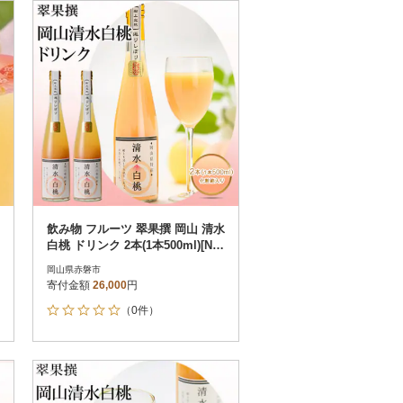
お届け時間帯指定可
発送される月指定可
件数順
90
評価順
120
が高い順
その他
解除
が低い順
さとふる限定のお礼品
定期便
さとふるアプリdeワンストップ申請
対象
飲み物 フルーツ 翠果撰 岡山 清水
白桃 ドリンク 2本(1本500ml)[NO
5765-0571]
岡山県赤磐市
寄付金額
26,000
円
（0件）
）