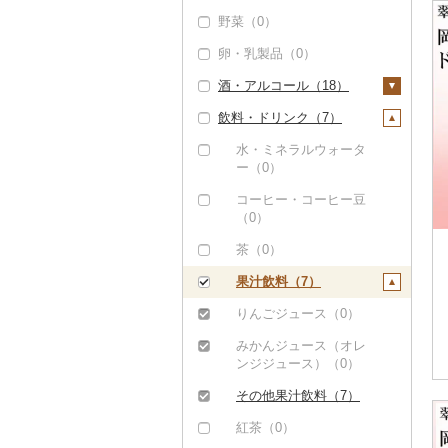
野菜（0）
豚肉（加工品）（1）
ぶどう・マスカット
（25）
卵・乳製品（0）
ハンバーグ（0）
鶏肉（0）
巨峰（0）
いちご（0）
酒・アルコール（18）
もつ鍋（0）
鹿肉（0）
ナガノパープル（0）
りんご（0）
飲料・ドリンク（7）
ハム（0）
馬肉（0）
ビール・発泡酒（1）
ピオーネ（1）
もも（309）
ソーセージ・ウインナ
羊肉・ラム肉（ジンギ
ビール（0）
日本酒（0）
水・ミネラルウォータ
ー（1）
スカン）（0）
デラウェア（0）
メロン（0）
ー（0）
発泡酒（0）
焼酎（0）
ベーコン・サラミ
鴨肉（0）
シャインマスカット
さくらんぼ（0）
コーヒー・コーヒー豆
地ビール・クラフトビ
梅酒（0）
（0）
（8）
（0）
猪肉（0）
梨（0）
ール（1）
泡盛（0）
その他豚肉（加工品）
その他ぶどう・マスカ
茶（0）
その他肉・加工品
マンゴー（0）
（0）
ット（0）
ワイン（8）
（0）
果汁飲料（7）
みかん・柑橘（0）
白ワイン（3）
ウイスキー（0）
りんごジュース（0）
すいか（0）
赤ワイン（1）
リキュール・洋酒（1
みかんジュース（オレ
キウイ（0）
0）
ンジジュース）（0）
シャンパン・スパーク
柿（カキ）（0）
リングワイン（2）
甘酒（0）
その他果汁飲料（7）
ドライフルーツ（0）
その他ワイン（6）
ノンアルコール（0）
紅茶（0）