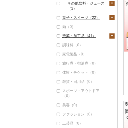
その他果物（0）
その他酒（0）
その他飲料・ジュース
（3）
菓子・スイーツ（22）
野菜ジュース（0）
麺（0）
炭酸飲料（0）
ケーキ（3）
惣菜・加工品（41）
豆乳（0）
クッキー（0）
調味料（0）
その他飲料・ジュース
焼き菓子（0）
惣菜（0）
（3）
家電製品（0）
プリン（0）
カレー・シチュー
（0）
旅行券・宿泊券（0）
ゼリー（17）
鍋（0）
体験・チケット（0）
チョコレート（0）
ピザ（0）
雑貨・日用品（0）
カステラ（0）
レトルト（0）
スポーツ・アウトドア
アイス・ジェラート
（0）
（2）
スープ（0）
美容（0）
その他洋菓子（0）
豆腐・納豆（0）
ファッション（0）
煎餅・おかき（0）
漬物（0）
工芸品（0）
羊羹（0）
缶詰・瓶詰（41）