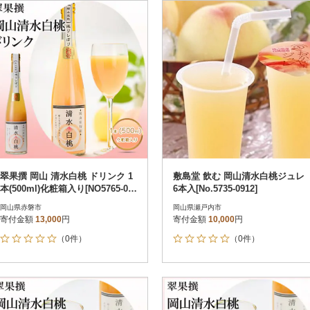
円
レビュー
レビュー
決済方法
解除
寄付金額
PayPay
発送種別
解除
クレジットカード決済
寄付金額
通常
Amazon Pay
冷蔵便
楽天ペイ
冷凍便
メルペイ
コンビニ支払い
ソフトバンクまとめて支払い
au PAY（auかんたん決済）
翠果撰 岡山 清水白桃 ドリンク 1
敷島堂 飲む 岡山清水白桃ジュレ
d払い
本(500ml)化粧箱入り[NO5765-05
6本入[No.5735-0912]
金融機関(Pay-easy決済)
70]
岡山県赤磐市
岡山県瀬戸内市
寄付金額
13,000
円
寄付金額
10,000
円
（0件）
（0件）
解除
結果を見る（
7
件