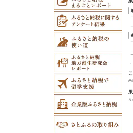
果
こ
果
果
り