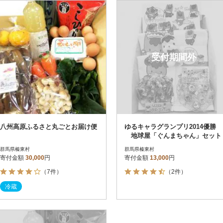
円
レビュー
レビュー
決済方法
解除
寄付金額
PayPay
発送種別
解除
受付期間外
クレジットカード決済
寄付金額
通常
Amazon Pay
冷蔵便
楽天ペイ
冷凍便
メルペイ
コンビニ支払い
ソフトバンクまとめて支払い
au PAY（auかんたん決済）
八州高原ふるさと丸ごとお届け便
ゆるキャラグランプリ2014優勝
d払い
地球屋「ぐんまちゃん」セット
金融機関(Pay-easy決済)
群馬県榛東村
群馬県榛東村
寄付金額
30,000
円
寄付金額
13,000
円
（7件）
（2件）
解除
結果を見る（
4
件
冷蔵