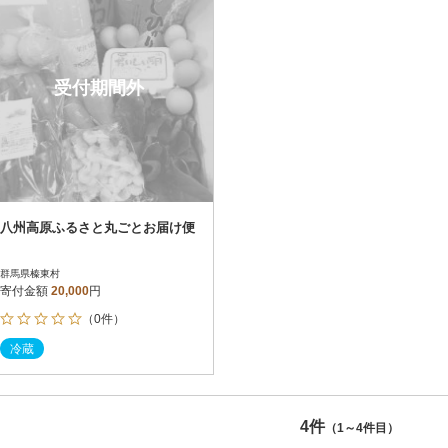
受付期間外
八州高原ふるさと丸ごとお届け便
群馬県榛東村
寄付金額
20,000
円
（0件）
冷蔵
4件
（1～4件目）