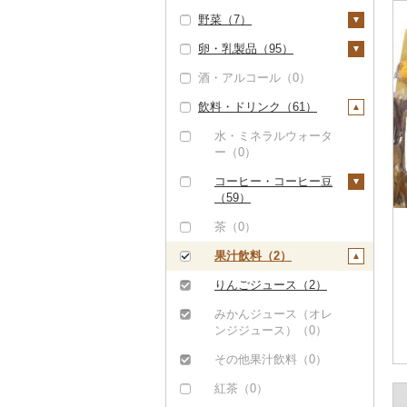
野菜（7）
精米（2）
雑穀（0）
ぶどう・マスカット
（0）
卵・乳製品（95）
無洗米（3）
餅（3）
いも（0）
いちご（0）
酒・アルコール（0）
玄米（1）
その他穀物加工品
トマト（0）
卵（2）
（0）
りんご（0）
飲料・ドリンク（61）
金芽米（0）
玉ねぎ（0）
チーズ（18）
パン（48）
もも（0）
ゆめぴりか（0）
ねぎ（3）
ヨーグルト（2）
水・ミネラルウォータ
メロン（0）
ー（0）
つや姫（0）
とうもろこし（0）
牛乳（0）
さくらんぼ（0）
コーヒー・コーヒー豆
コシヒカリ（6）
根菜（2）
バター（84）
（59）
梨（0）
はえぬき（0）
人参（0）
アスパラガス（0）
その他乳製品（1）
飲料（0）
茶（0）
マンゴー（0）
さがびより（0）
大根（0）
豆（0）
コーヒー豆（30）
果汁飲料（2）
みかん・柑橘（0）
あきたこまち（0）
自然薯（0）
きのこ（0）
粉（29）
りんごジュース（2）
すいか（0）
ひとめぼれ（0）
レンコン（0）
その他野菜（4）
ドリップ（0）
みかんジュース（オレ
キウイ（0）
ンジジュース）（0）
ミルキークィーン
にんにく・生姜（2）
山菜（0）
（0）
柿（カキ）（0）
その他果汁飲料（0）
その他根菜（0）
かぼちゃ（0）
ななつぼし（0）
ドライフルーツ（6）
紅茶（0）
茄子（0）