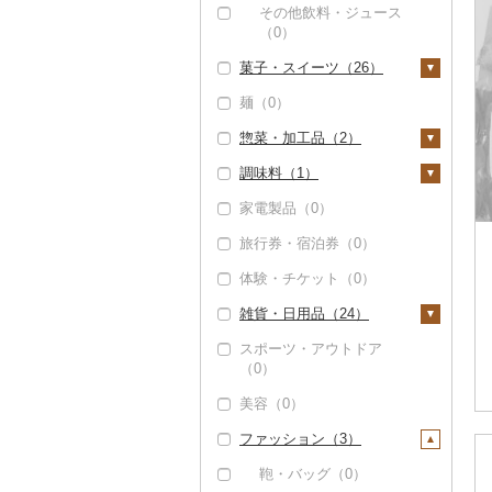
その他米（0）
干し柿（0）
その他果物（1）
その他飲料・ジュース
レタス（0）
（0）
干し芋（6）
びわ（0）
その他野菜（4）
菓子・スイーツ（26）
その他ドライフルーツ
ブルーベリー（0）
（0）
麺（0）
ケーキ（14）
パイナップル（0）
惣菜・加工品（2）
クッキー（0）
栗（0）
調味料（1）
焼き菓子（11）
惣菜（0）
その他果物（0）
家電製品（0）
プリン（0）
カレー・シチュー
砂糖（0）
（1）
旅行券・宿泊券（0）
ゼリー（0）
塩（0）
カレー（1）
鍋（0）
体験・チケット（0）
チョコレート（2）
醤油（0）
シチュー（0）
ピザ（0）
雑貨・日用品（24）
カステラ（0）
味噌（0）
レトルト（0）
スポーツ・アウトドア
アイス・ジェラート
酢（0）
家具・インテリア（2
（0）
（0）
スープ（0）
2）
だし（0）
美容（0）
その他洋菓子（5）
豆腐・納豆（0）
タンス（0）
寝具（0）
食用油（1）
ファッション（3）
煎餅・おかき（0）
漬物（0）
机・テーブル（0）
タオル（2）
えごま油（0）
はちみつ（0）
羊羹（0）
缶詰・瓶詰（1）
椅子・チェア・ソファ
泉州タオル（0）
文房具・印鑑（2）
鞄・バッグ（0）
オリーブオイル（1）
ドレッシング（0）