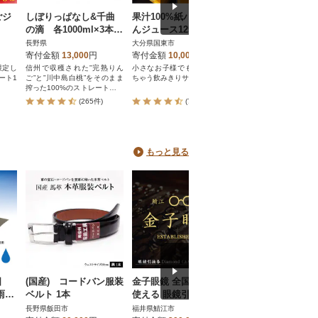
ごジ
しぼりっぱなし&千曲
果汁100%紙パックみか
【早和果樹園】飲
の滴 各1000ml×3本
んジュース125ml×40本
かん180ml×30本入
(計6本)
_1521R
田みかん100%ス
長野県
大分県国東市
和歌山県有田市
トジュース
寄付金額
13,000
円
寄付金額
10,000
円
寄付金額
20,000
円
限定し
信州で収穫された”完熟りん
小さなお子様でも残さず飲め
ご家族におすすめ!毎朝
ート1
ご”と”川中島白桃”をそのまま
ちゃう飲みきりサイズ!
は家族みんなで飲むみ
搾った100%のストレートジュ
ら!無添加100%みかん
ースセット
スで安心の毎日を
(265件)
(76件)
(109件)
もっと見る
日
(国産) コードバン服装
金子眼鏡 全国直営店で
【信州ブランドア
雨兼
ベルト 1本
使える 眼鏡引換券(9万
ド入選】本革 紳
使え
円相当) Diamond
用 無双ベルト
長野県飯田市
福井県鯖江市
長野県飯田市