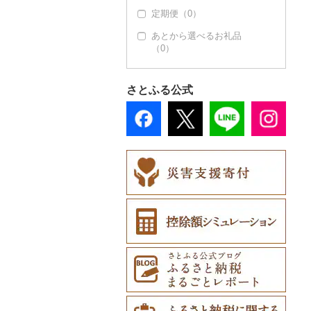
定期便（0）
その他装飾品・工芸品
（22）
あとから選べるお礼品
（0）
数珠（0）
工芸品（0）
さとふる公式
播州そろばん（0）
美濃和紙（0）
民芸品（22）