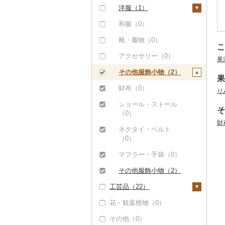
（0）
饅頭（0）
肉（0）
乾物（0）
その他タオル（2）
ボールペン（0）
食器（0）
洋服（1）
ごま油（0）
その他調味料（1）
その他家具・インテリ
大福（0）
魚（0）
燻製（スモーク）
ノート・ファイル
キッチン用品（0）
女性・レディース
和服（0）
ア（22）
その他食用油（0）
みりん（0）
（0）
（2）
（0）
その他和菓子（2）
果物（0）
日用品（0）
靴・履物（0）
こ
ケチャップ（0）
おせち（0）
印鑑（0）
男性・メンズ（0）
ジャム（1）
楽器・器材（0）
アクセサリー（0）
果
こしょう（0）
その他加工品（0）
その他文房具（0）
子供・ベビー（0）
その他缶詰・瓶詰
本・CD・DVD（0）
その他服飾小物（2）
果
その他調味料（1）
（0）
その他洋服（1）
おもちゃ・ぬいぐるみ
財布（0）
り
（2）
ショール・ストール
そ
ご当地キャラクター
（0）
（0）
財
ネクタイ・ベルト
ベビー用品（0）
（0）
ペット用品（0）
マフラー・手袋（0）
防災グッズ（0）
その他服飾小物（2）
工芸品（22）
その他雑貨（0）
花・観葉植物（0）
織物（0）
その他（0）
陶器・漆器（0）