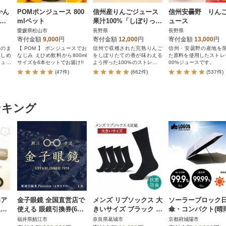
かん
POMポンジュース 800
信州産りんごジュース
信州安曇野 りん
ジュ
mlペット
果汁100%「しぼりっぱ
ュース
JA
なし」1,000ml×6本
愛媛県松山市
長野県
長野県
寄付金額
9,000
円
寄付金額
12,000
円
寄付金額
13,000
円
そのま
【 POM 】 ポンジュースでお
信州で収穫された完熟りんご
信州・安曇野の産地を
楽しめ
なじみ えひめ飲料から800ml
をしぼりたての香が味わえる
た原料を使用したストレ
ジュー
サイズを6本セットでお届け!!
よう搾った100%のストレート
00%ジュースです。
ジュースです。
(47件)
(662件)
(537件)
ンキング
器ア
金子眼鏡 全国直営店で
メンズ リブソックス 大
ソーラーブロック
人の
使える 眼鏡引換券(6万
きいサイズ ブラック 4
傘・コンパクト(晴
を加
円相当) Platinum
足組 26-28cm 抗菌 防
用)通勤、通学でも
福井県鯖江市
奈良県葛城市
京都府城陽市