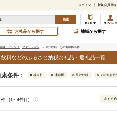
ログイン
新規会員登録
検索
お礼品から探す
地域から探す
飲料・ドリンク
ファッション
果汁飲料
その他服飾小物
汁飲料などのふるさと納税お礼品・返礼品一覧
検索条件：
榛東村
地球屋
果汁飲料
その他服飾
おすすめ
件 （1～4件目）
寄付金額
解除
地域
解除
おすすめ
円～
新着順