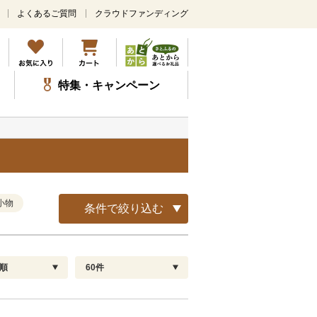
よくあるご質問
クラウドファンディング
メ
イ
ン
コ
ン
特集・キャンペーン
テ
ン
ツ
に
ス
キ
ッ
プ
小物
条件で絞り込む
順
60件
配送指定
解除
順
30
お届け日時指定可
60