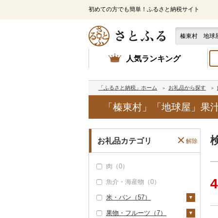
初めての方でも簡単！ふるさと納税サイト
人気ランキング
「ふるさと納税」ホーム
お礼品から探す
「榛東村」「地球屋」果
お礼品カテゴリ
解除
肉（0）
4
魚介・海産物（0）
米・パン（57）
果物・フルーツ（7）
米（6）