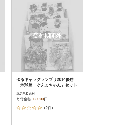
お届け時間帯指定可
発送される月指定可
件数順
90
評価順
120
が高い順
その他
解除
受付期間外
が低い順
さとふる限定のお礼品
定期便
さとふるアプリdeワンストップ申請
対象
ゆるキャラグランプリ2014優勝
地球屋「ぐんまちゃん」セット
群馬県榛東村
寄付金額
12,000
円
（0件）
）