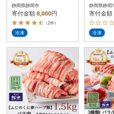
kg(500g×2)
ゃぶ用1k
静岡県静岡市
静岡県静岡
ック)
寄付金額
8,000
円
寄付金額
（2件）
冷凍
冷凍