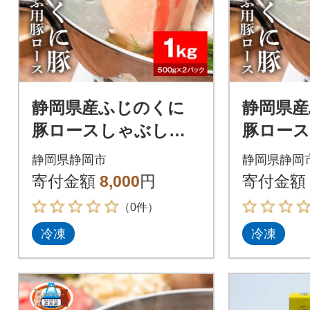
静岡県産ふじのくに
静岡県
豚ロースしゃぶしゃ
豚ロー
ぶ用1kg(500g×2パッ
ぶ用2kg
静岡県静岡市
静岡県静岡
ク)
ク)
寄付金額
8,000
円
寄付金額
（0件）
冷凍
冷凍