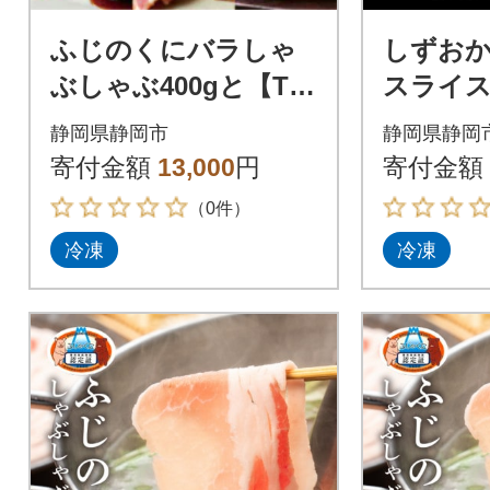
ふじのくにバラしゃ
しずお
ぶしゃぶ400gと【Th
スライ
e Oniku】豚の加工品
にバラ
静岡県静岡市
静岡県静岡
セット
用のセ
寄付金額
13,000
円
寄付金額
（0件）
冷凍
冷凍