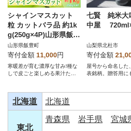
シャインマスカット
七賢 純米大
粒 カットバラ品 約1k
中屋 720ml
g(250g×4P)山形県飯豊
町産
山形県飯豊町
山梨県北杜市
寄付金額
11,000
円
寄付金額
21,0
寒暖差が育む濃厚な甘み!種な
屋号から命名した
しで皮ごと楽しめる果汁たっ
表銘柄。贈答用に
ぷりのシャインマスカットバ
す!
ラ詰め合わせでお届け
北海道
北海道
青森県
岩手県
宮城
東北