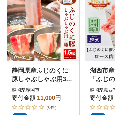
静岡県産ふじのくに
湖西市産
豚しゃぶしゃぶ用3種
「ふじ
セット(バラ・ロー
ブ豚」ロ
静岡県静岡市
静岡県湖西
ス・肩ロース、各500
スライス1.
寄付金額
11,000
円
寄付金額
g)
6)真空
（0件）