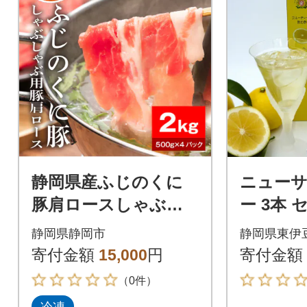
静岡県産ふじのくに
ニュー
豚肩ロースしゃぶし
ー 3本 セ
ゃぶ用2kg(500g×4パ
収穫体験
静岡県静岡市
静岡県東伊
ック)
り 静岡
寄付金額
15,000
円
寄付金額
（0件）
冷凍