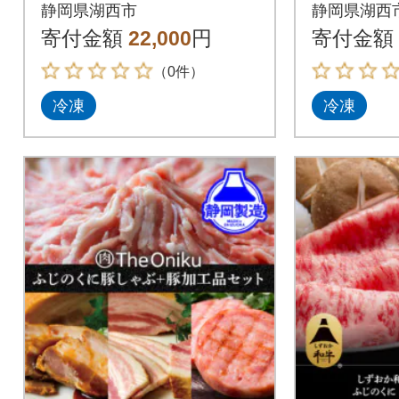
ブ豚」肩ロース肉2ミ
ブ豚」3
静岡県湖西市
静岡県湖西
リスライス1.5Kg(250
リ)計3Kg
寄付金額
22,000
円
寄付金額
g×6)真空冷凍
真空冷凍
（0件）
冷凍
冷凍