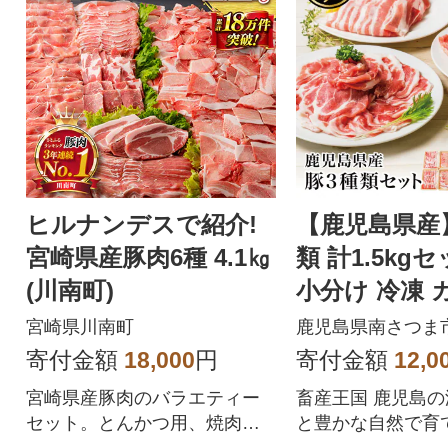
ヒルナンデスで紹介!
【鹿児島県産
宮崎県産豚肉6種 4.1㎏
類 計1.5kg
(川南町)
小分け 冷凍 
宮崎県川南町
鹿児島県南さつま
寄付金額
18,000
円
寄付金額
12,0
宮崎県産豚肉のバラエティー
畜産王国 鹿児島
セット。とんかつ用、焼肉
と豊かな自然で育