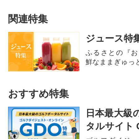
用、しゃぶしゃぶ用などにカ
りの豚肉です。し
ットしたセットです!
用の肩ロース 生
ース肉 豚バラスラ
関連特集
ジュース特
ふるさとの『お
鮮なままぎゅっ
おすすめ特集
日本最大級
タルサイト 