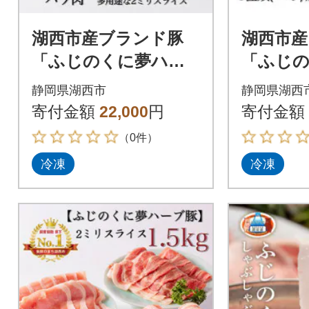
湖西市産ブランド豚
湖西市産
「ふじのくに夢ハー
「ふじ
ブ豚」バラ肉2ミリス
ブ豚」3
静岡県湖西市
静岡県湖西
ライス1.5Kg(250g×6
ィセット
寄付金額
22,000
円
寄付金額
P)真空・冷凍
4.2Kg
（0件）
冷凍
冷凍