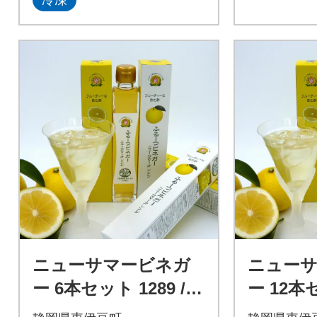
ニューサマービネガ
ニュー
ー 6本セット 1289 /
ー 12本セ
収穫体験農園ふたつぼ
収穫体験