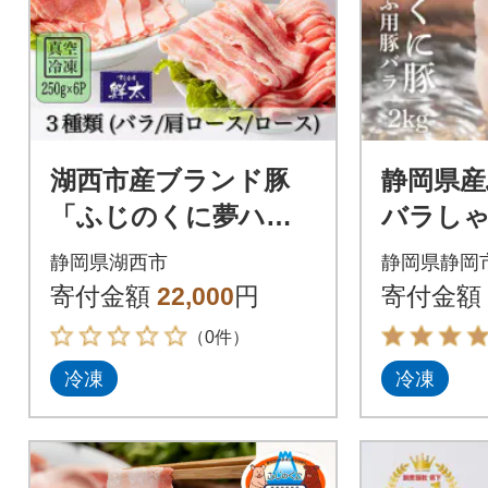
湖西市産ブランド豚
静岡県
「ふじのくに夢ハー
バラしゃ
ブ豚」3種類(2ミリス
kg(500g
静岡県湖西市
静岡県静岡
ライス)1.5Kg(250g×
寄付金額
22,000
円
寄付金額
6)真空冷凍
（0件）
冷凍
冷凍