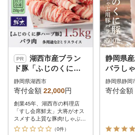
湖西市産ブラン
静岡県
PR
ド豚「ふじのくに夢
バラしゃ
ハーブ豚」バラ肉2ミ
00g
静岡県湖西市
静岡県静岡
リスライス1.5Kg(250
寄付金額
22,000
円
寄付金額
g×6P)真空・冷凍
創業45年、湖西市の料理店
「すし会席鮮太」大将がオス
スメする上質な豚肉!しゃぶし
ゃぶ・鍋・炒め物等に
（0件）