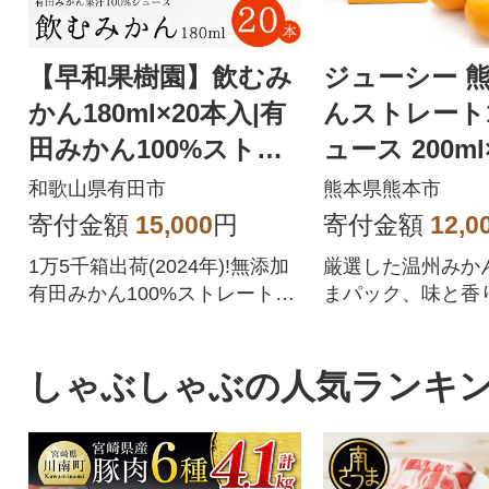
【早和果樹園】飲むみ
ジューシー 
かん180ml×20本入|有
んストレート1
田みかん100%ストレ
ュース 200ml
ートジュース
A熊本果実連
和歌山県有田市
熊本県熊本市
寄付金額
15,000
円
寄付金額
12,0
1万5千箱出荷(2024年)!無添加
厳選した温州みか
有田みかん100%ストレートジ
まパック、味と香
ュース。みかんそのままの味
る本格的なストレ
わいです
ス!!
しゃぶしゃぶの人気ランキ