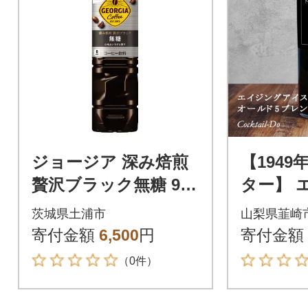
ジョージア 深み焙煎
【194
贅沢ブラック無糖 950
ター】 
ml PET(12本)
イスコー
茨城県土浦市
山梨県韮崎
ド5ブレン
寄付金額
6,500
円
寄付金額
ml) 無糖
（0件）