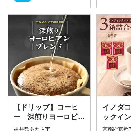
【ドリップ】コーヒ
イノダコ
ー 深煎りヨーロピ
ックイ
アンブレンドドリッ
ーヒー3
福井県あわら市
京都府京都