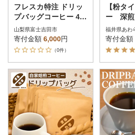
フレスカ特注 ドリッ
【粉タ
プバッグコーヒー 4種
ー 深煎
こだわりセット 計32
アンブレン
山梨県富士吉田市
福井県あわ
パック
袋(計450
寄付金額
6,000
円
寄付金額
（0件）