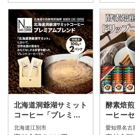
北海道洞爺湖サミット
酵素焙
コーヒー「プレミア
ーヒーセ
ムブレンド」※中挽
4杯
北海道江別市
愛知県名古
き(100g×2パック)