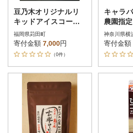
豆乃木オリジナルリ
キャラ
キッドアイスコーヒ
農園指
ー 涼珈【(無糖)1000
コーヒー
福岡県苅田町
神奈川県横
ml×1本】
(10g×1
寄付金額
7,000
円
寄付金額
（0件）