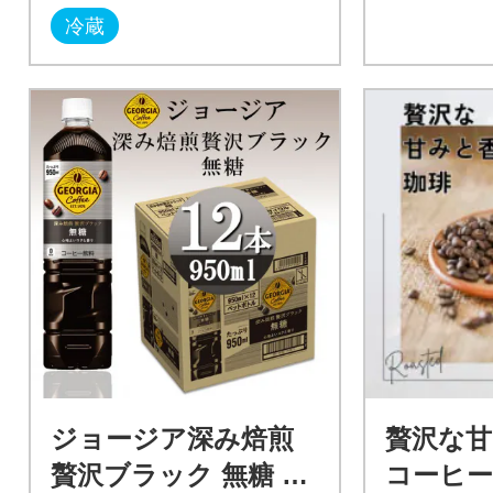
冷蔵
ジョージア深み焙煎
贅沢な
贅沢ブラック 無糖 95
コーヒー 6