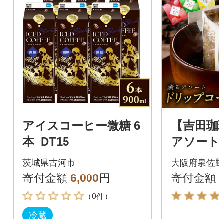
アイスコーヒー微糖 6
【吉田珈
本_DT15
アソート
ーヒー 5
茨城県古河市
大阪府泉佐
寄付金額
6,000
円
寄付金額
（0件）
冷蔵