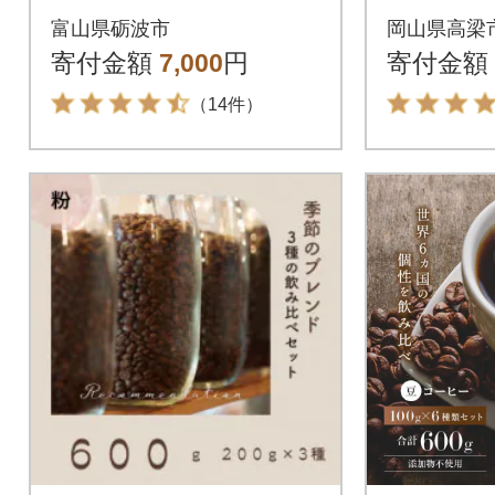
0mlPET×12本
3袋) 豆
富山県砺波市
岡山県高梁
寄付金額
7,000
円
寄付金額
（14件）