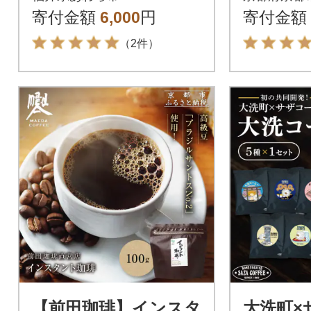
プ25袋
珈琲 イ
寄付金額
6,000
円
寄付金額
気 おす
（2件）
【前田珈琲】インスタ
大洗町×