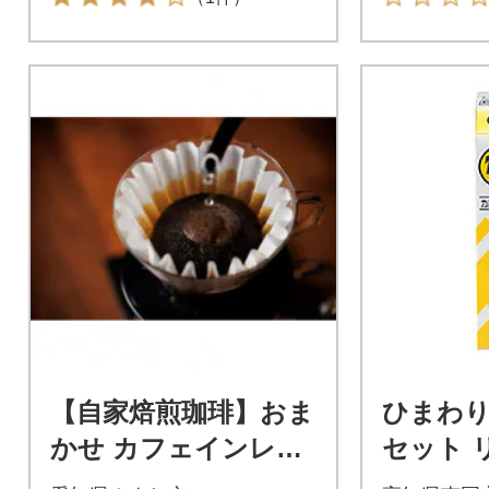
【自家焙煎珈琲】おま
ひまわ
かせ カフェインレス
セット 
100g(生豆時)×2種類
ズ&ひま