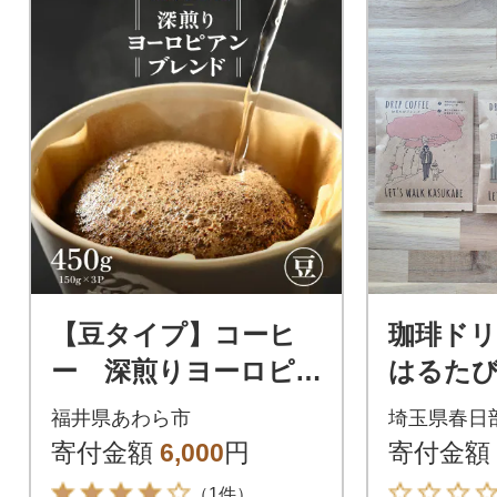
【豆タイプ】コーヒ
珈琲ドリ
ー 深煎りヨーロピ
はるたび
アンブレンド150g×3
散歩カラ
福井県あわら市
埼玉県春日
袋(計450g)
寄付金額
6,000
円
寄付金額
（1件）