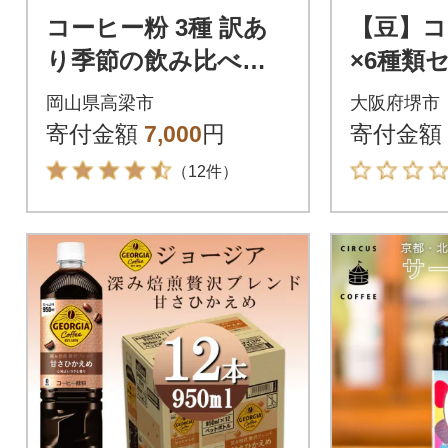
コーヒー粉 3種 訳あ
【豆】コー
り季節の飲み比べセ
×6種類セ
ット 600g(200g×3袋)
g
岡山県高梁市
大阪府堺市
寄付金額
7,000
円
寄付金額
（12件）