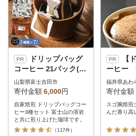
ドリップバッグ
【ドリップ】コ
PR
PR
コーヒー 21パック(各
ーヒー 
7パック×3種) 飲み比
ピアン
山梨県富士吉田市
福井県あわ
べ珈琲セット 富士山
ップ25
寄付金額
6,000
円
寄付金額
麓ぶれんど
自家焙煎 ドリップバッグコー
スゴ腕焙煎
ヒー3種セット 富士山の溶岩
んだ香り高
と共に煎り上げた珈琲です。
（117件）