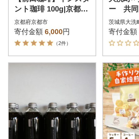
ント珈琲 100g|京都
ー 共同
コーヒー 人気ブラン
ーヒー 
京都府京都市
茨城県大洗
ド コーヒー
種セッ
寄付金額
6,000
円
寄付金額
（2件）