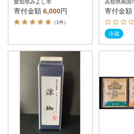
愛知県みよし市
高知県南国
〈粉〉
&ソフト
寄付金額
6,000
円
寄付金額
（1件）
冷蔵