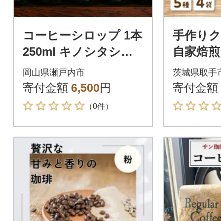
コーヒーシロップ 1本
手作りク
250ml キノシタショ
自家焙煎
ウテン[No.5735-1440]
め合わ
岡山県瀬戸内市
茨城県取手
寄付金額
6,500
円
寄付金額
（0件）