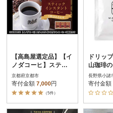
【高島屋選定品】【イ
ドリッ
ノダコーヒ】スティ
山珈琲
ックインスタントコ
深煎り 
京都府京都市
長野県小諸
ーヒー3箱詰合せ
寄付金額
7,000
円
寄付金額
（5件）