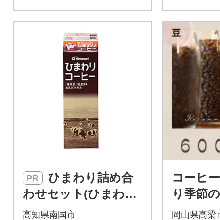
ひまわり詰め合
コーヒー
PR
わせセット(ひまわり
り季節
コーヒー)
ット 600
高知県南国市
岡山県高梁