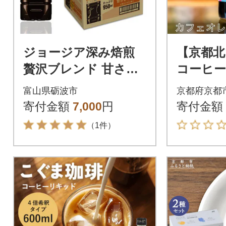
ジョージア深み焙煎
【京都北
贅沢ブレンド 甘さひ
コーヒ
かえめ 950mlPET×1
レベース加
富山県砺波市
京都府京都
2本
1本
寄付金額
7,000
円
寄付金額
（1件）