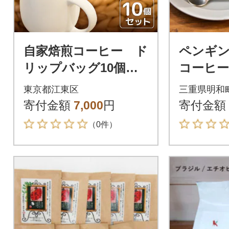
自家焙煎コーヒー ド
ペンギン
リップバッグ10個セ
コーヒー
ット 【kt091-001】
スイート
東京都江東区
三重県明和
各4袋 pg
寄付金額
7,000
円
寄付金額
（0件）