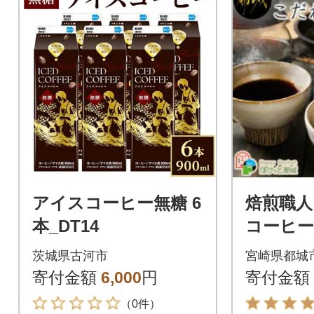
アイスコーヒー無糖 6
焙煎職
本_DT14
コーヒー
※中深煎
茨城県古河市
宮崎県都城
寄付金額
6,000
円
寄付金額
（0件）