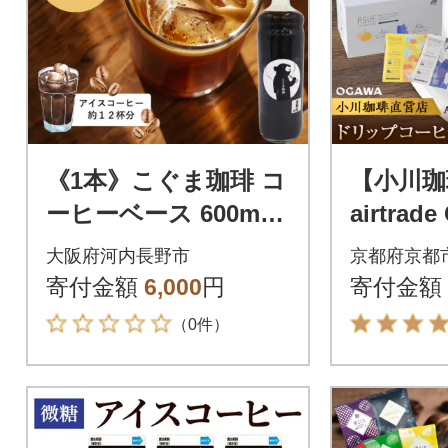
《1本》こぐま珈琲 コ
【小川珈琲
ーヒーベース 600ml 4
airtrad
倍希釈 無糖 コーヒー
ップコー
大阪府河内長野市
京都府京都
リキッド アイスコー
京都 珈
寄付金額
6,000
円
寄付金額
ヒーに
（0件）