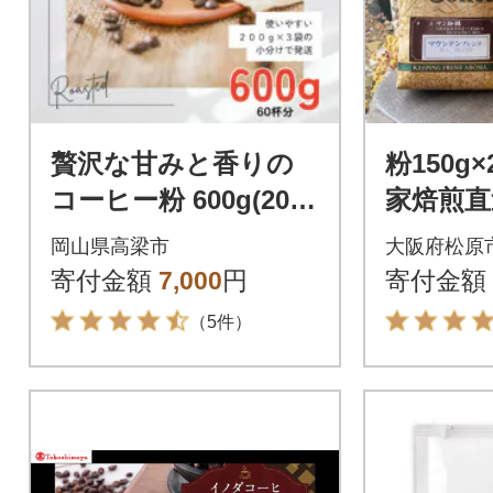
贅沢な甘みと香りの
粉150g
コーヒー粉 600g(200
家焙煎直
g×3袋) 中挽き粉
ブレン
岡山県高梁市
大阪府松原
ンブレ
寄付金額
7,000
円
寄付金額
わせセ
（5件）