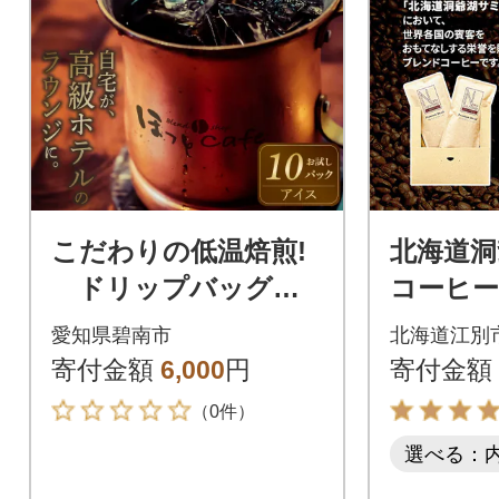
こだわりの低温焙煎!
北海道洞
ドリップバッグコ
コーヒ
ーヒー(アイス10パッ
ムブレ
愛知県碧南市
北海道江別
ク) お試し H046-038
まま(10
寄付金額
6,000
円
寄付金額
（0件）
選べる：