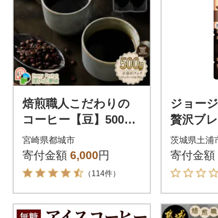
焙煎職人こだわりの
ジョージ
コーヒー【豆】500g
贅沢ブレ
※中深煎り※
かえめ 95
宮崎県都城市
茨城県土浦
本)
寄付金額
6,000
円
寄付金額
（114件）