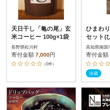
天日干し「亀の尾」玄
ひまわ
米コーヒー 100g×1袋
セット(
ヒー)
長野県松川村
高知県南国
寄付金額
7,000
円
寄付金額
（0件）
冷蔵