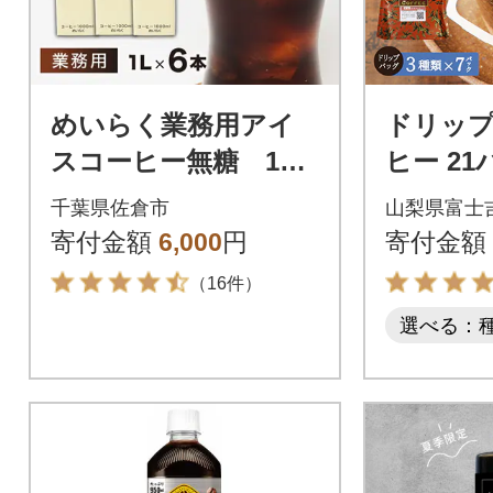
めいらく業務用アイ
ドリッ
スコーヒー無糖 1L×
ヒー 21
6本
ック×3
千葉県佐倉市
山梨県富士
琲セット
寄付金額
6,000
円
寄付金額
れんど
（16件）
選べる：