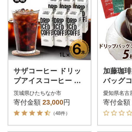
サザコーヒー ドリッ
加藤珈琲
プアイスコーヒー 無
バッグコ
糖 6本セット(201032)
味が楽し
茨城県ひたちなか市
愛知県名古
00杯分
寄付金額
23,000
円
寄付金額
（48件）