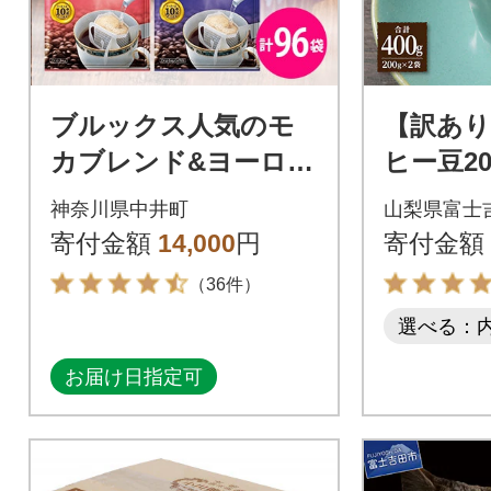
ブルックス人気のモ
【訳あり
カブレンド&ヨーロピ
ヒー豆20
アンブレンドセット
g自家焙
神奈川県中井町
山梨県富士
ャルテ
寄付金額
14,000
円
寄付金額
士山の湧
（36件）
選べる：
お届け日指定可