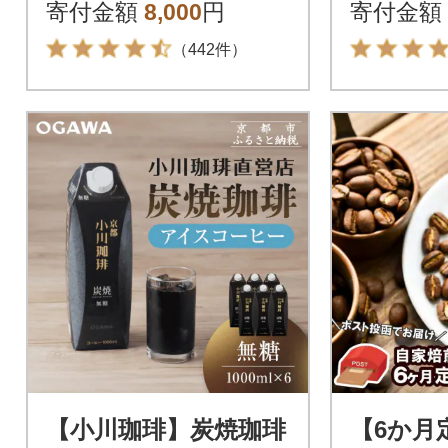
飲み比べ ドリップ
寄付金額
8,000
円
寄付金額
バッグ at14609
（442件）
【小川珈琲】炭焼珈琲
【6か月