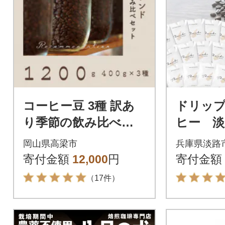
コーヒー豆 3種 訳あ
ドリッ
り季節の飲み比べセ
ヒー 淡
ット 1200g(200g×6
と納税ブ
岡山県高梁市
兵庫県淡路
袋)
袋 ド
寄付金額
12,000
円
寄付金額
グ コーヒ
（17件）
8