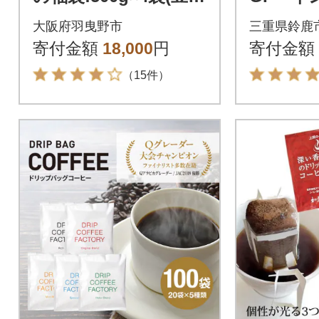
古墳珈琲ドリップバ
ーヒーギ
大阪府羽曳野市
三重県鈴鹿
ッグ1袋!
り
寄付金額
18,000
円
寄付金額
（15件）