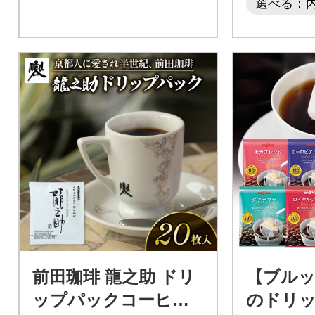
選べる：
前田珈琲 龍之助 ドリ
【ブル
ップパックコーヒー 2
のドリ