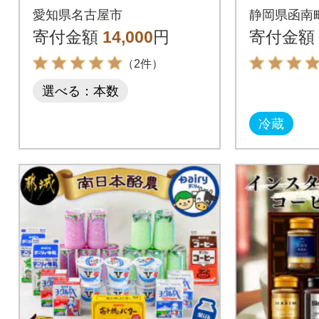
ドコーヒー 1000ml×1
愛知県名古屋市
静岡県函南
2本
寄付金額
14,000
円
寄付金額
（2件）
選べる：本数
冷蔵