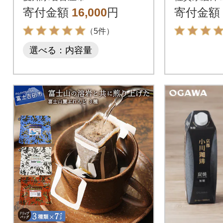
ア グ
寄付金額
16,000
円
寄付金額
ンジュラ
（5件）
ま)
選べる：内容量