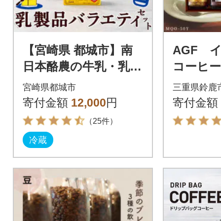
【宮崎県 都城市】南
AGF 
日本酪農の牛乳・乳製
コーヒー
品バラエティセット
入り
宮崎県都城市
三重県鈴鹿
寄付金額
12,000
円
寄付金額
（25件）
冷蔵