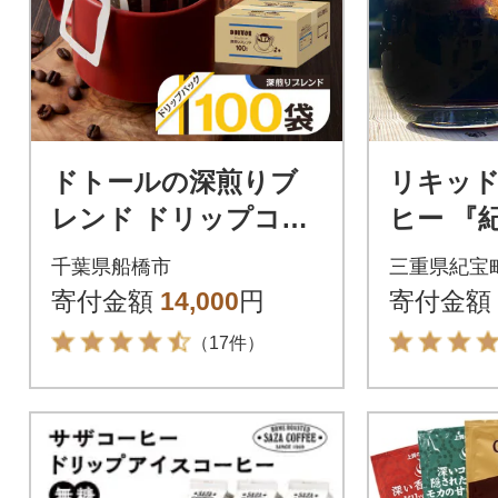
ドトールの深煎りブ
リキッ
レンド ドリップコー
ヒー 『
ヒー 100袋 ドリップ
L×12本【
千葉県船橋市
三重県紀宝
バックコーヒー
寄付金額
14,000
円
寄付金額
（17件）