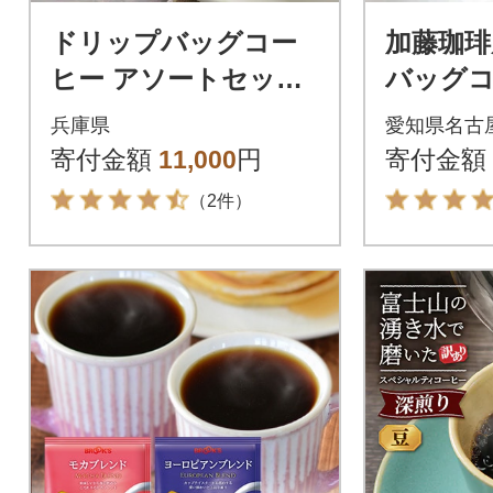
ドリップバッグコー
加藤珈琲
ヒー アソートセット
バッグコ
5種 100袋 飲み比べ
飲み比べ 
兵庫県
愛知県名古
寄付金額
11,000
円
寄付金額
（2件）