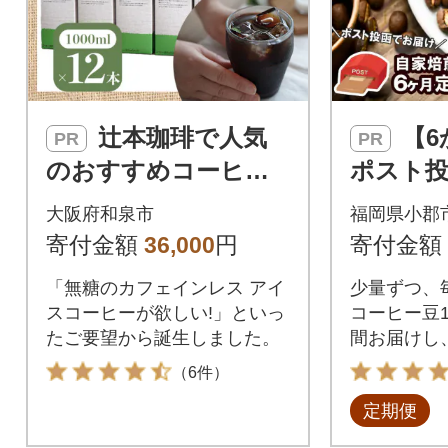
辻本珈琲で人気
【6か月定期便・
PR
PR
のおすすめコーヒー
ポスト投
アイスコーヒー デカ
コーヒー豆
大阪府和泉市
福岡県小郡
フェハウスブレンド
全12種[No
寄付金額
36,000
円
寄付金額
[無糖]12本 自社焙煎
「無糖のカフェインレス アイ
少量ずつ、
スコーヒーが欲しい!」といっ
コーヒー豆1
たご要望から誕生しました。
間お届けし
める自家焙
（6件）
す。
定期便