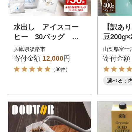
水出し アイスコー
【訳あり
ヒー 30バッグ 淡
豆200g
路島 ドリップバッ
家焙煎珈
兵庫県淡路市
山梨県富士
グ セット at14707
ルティコ
寄付金額
12,000
円
寄付金額
山の湧き
（30件）
選べる：