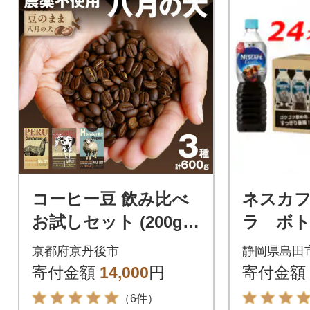
コーヒー豆 飲み比べ
ネスカ
お試しセット (200gx3
ラ ボ
種) 自家焙煎珈琲豆
無糖 90
京都府京丹後市
静岡県島田
【栽培期間中農薬不使
(24本)
寄付金額
14,000
円
寄付金額
用】
（6件）