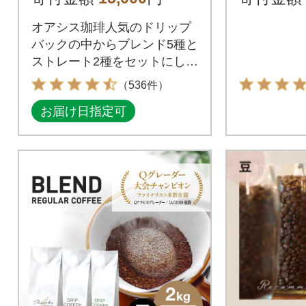
ッグ at1
オアシス珈琲人気のドリップ
バックの中からブレンド5種と
ストレート2種をセットにしま
した。
（536件）
お届け日指定可