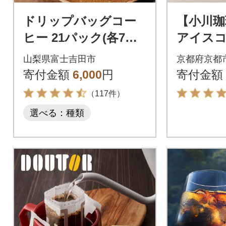
ドリップバッグコー
【小川珈
ヒー 21パック(各7パ
アイスコ
ック×3種) 飲み比べ珈
1000ml
山梨県富士吉田市
京都府京都
琲セット 富士山麓ぶ
琲ブラン
寄付金額
6,000
円
寄付金額
れんど
気
（117件）
選べる：種類