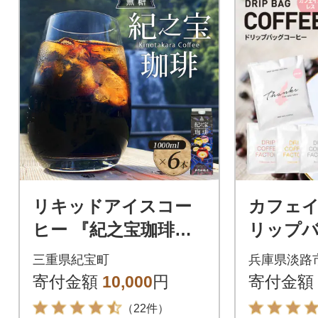
リキッドアイスコー
カフェ
ヒー 『紀之宝珈琲』 1
リップ
L×6本【knkc100A】
ー 淡路
三重県紀宝町
兵庫県淡路
ット 4
寄付金額
10,000
円
寄付金額
み比べ a
（22件）