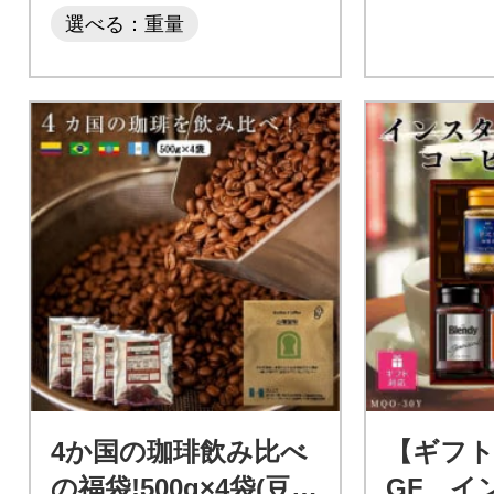
選べる：重量
4か国の珈琲飲み比べ
【ギフト
の福袋!500g×4袋(豆)&
GF イ