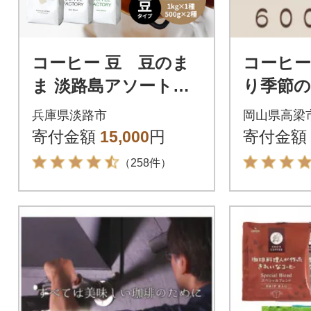
コーヒー 豆 豆のま
コーヒー
ま 淡路島アソートセ
り季節
ット 3種 2kg(500g×計
ット 600
兵庫県淡路市
岡山県高梁
4袋) at14503
寄付金額
15,000
円
寄付金額
（258件）