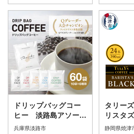
ドリップバッグコー
タリーズ
ヒー 淡路島アソート
リスタズ
セット 6種 60袋
0ml(a11-
兵庫県淡路市
静岡県焼津