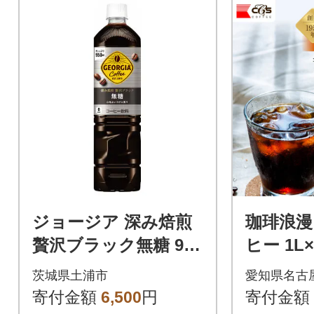
ジョージア 深み焙煎
珈琲浪漫
贅沢ブラック無糖 950
ヒー 1L
ml PET(12本)
ーヒー 
茨城県土浦市
愛知県名古
ヒー 愛
寄付金額
6,500
円
寄付金額