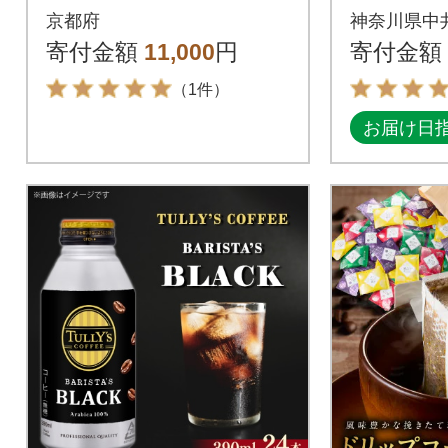
0袋 自家焙煎 ブラジ
ーヒー5
京都府
神奈川県中
ル、グァテマラ、コ
72袋)
寄付金額
11,000
円
寄付金額
ロンビア
（1件）
お届け日