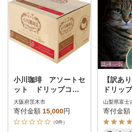
小川珈琲 アソートセ
【訳あり
ット ドリップコー
ドリップ
ヒー50杯分
ふるさ
大阪府茨木市
山梨県富士
保護 さ
寄付金額
15,000
円
寄付金額
猫 TNR
（0件）