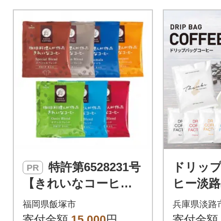
特許第6528231号
ドリッ
PR
【きれいなコーヒ
ヒー淡路
ー】ドリップバッグ7
セット6種
福岡県飯塚市
兵庫県淡路
種セット(合計105袋)
み比べ
寄付金額
15,000
円
寄付金額