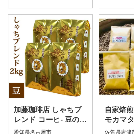
加藤珈琲店 しゃちブ
自家焙
レンド コーヒ- 豆の
モカマ
まま 2kg (500g×4袋)
ンジャ
愛知県名古屋市
佐賀県唐津