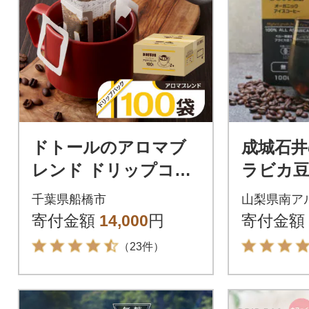
ドトールのアロマブ
成城石井
レンド ドリップコー
ラビカ豆
ヒー 100袋 ドリップ
クアイ
千葉県船橋市
山梨県南ア
バックコーヒー
糖 1000
寄付金額
14,000
円
寄付金額
（23件）