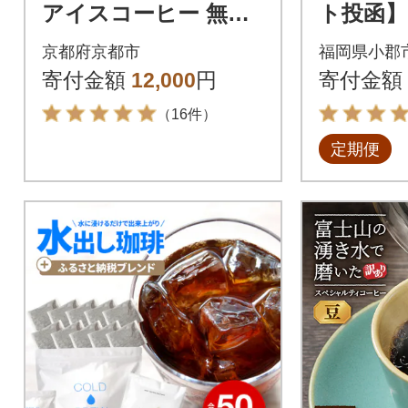
アイスコーヒー 無糖
ト投函】
1000ml 6本|リキッド
ヒー豆 10
京都府京都市
福岡県小郡
コーヒー 人気セット
種[No535
寄付金額
12,000
円
寄付金額
（16件）
定期便