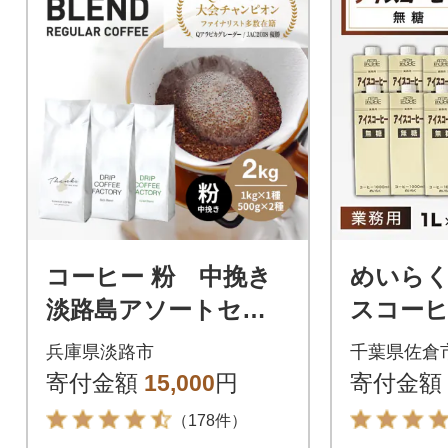
コーヒー 粉 中挽き
めいら
淡路島アソートセッ
スコーヒ
ト 3種 2kg(500g×計
6本
兵庫県淡路市
千葉県佐倉
4袋) at14504
寄付金額
15,000
円
寄付金額
（178件）