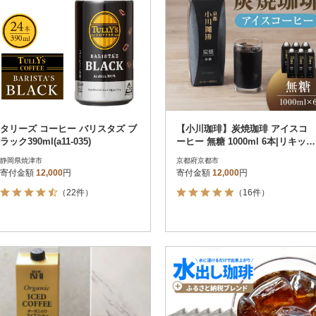
タリーズ コーヒー バリスタズ ブ
【小川珈琲】炭焼珈琲 アイスコ
ラック390ml(a11-035)
ーヒー 無糖 1000ml 6本|リキッド
コーヒー 人気セット
静岡県焼津市
京都府京都市
寄付金額
12,000
円
寄付金額
12,000
円
（22件）
（16件）