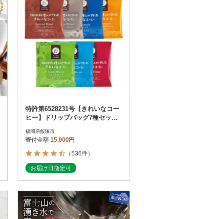
特許第6528231号【きれいなコー
ヒー】ドリップバッグ7種セット
(合計105袋)
福岡県飯塚市
寄付金額
15,000
円
（536件）
お届け日指定可