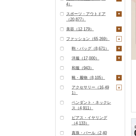
（10,354）
その他鍋（1,544）
スープ（2,625）
4）
（103）
0）
だし（2,386）
パソコン・周辺機器
その他洋菓子（8,15
豆腐・納豆（1,215）
スポーツ・アウトドア
（1,320）
JTBふるさと旅行券
食事券（5,979）
家具・インテリア（3
食用油（2,419）
0）
（20,877）
（紙券）（53）
6,233）
豆腐（574）
漬物（9,820）
TV・オーディオ・カ
温泉・サウナ・スパ利
えごま油（473）
はちみつ（8,477）
煎餅・おかき（2,30
美容（12,179）
メラ（1,555）
その他旅行券（488）
用券（1,050）
タンス（1,783）
寝具（18,300）
ゴルフ（6,846）
納豆（623）
梅干（6,410）
缶詰・瓶詰（14,348）
1）
オリーブオイル（83
ドレッシング（2,33
ファッション（65,269）
美容・健康家電（1,04
水族館（84）
机・テーブル（4,18
布団（5,993）
タオル（6,076）
ゴルフボール（1,53
釣り（2,037）
スキンケア（4,262）
キムチ（1,171）
肉（537）
乾物（2,639）
4）
1）
羊羹（844）
4）
7）
1）
動物園（40）
枕（2,330）
泉州タオル（2,748）
文房具・印鑑（4,83
サイクリング（475）
化粧水・乳液・美容液
シャンプー・リンス
鞄・バッグ（8,671）
その他漬物（2,328）
魚（2,651）
燻製（スモーク）（2,
ごま油（334）
その他調味料（10,10
饅頭（1,552）
カー用品（1,258）
椅子・チェア・ソファ
5）
ゴルフクラブ（2,75
（2,019）
（1,290）
235）
0）
釣り（407）
毛布（2,154）
その他タオル（3,29
アウトドア・キャンプ
トートバッグ・ショル
洋服（17,000）
（7,203）
2）
果物（527）
その他食用油（931）
大福（889）
時計（1,946）
8）
ボールペン（597）
食器（18,262）
（7,250）
洗顔（1,102）
石鹸・ボディーソープ
ダーバッグ（4,720）
おせち（1,272）
みりん（128）
ダイビング（216）
タオルケット（852）
女性・レディース（6,
和服（943）
その他家具・インテリ
ゴルフウェア（58）
（1,593）
ジャム（3,751）
その他和菓子（9,81
その他家電（3,020）
ノート・ファイル（4
グラス・カップ（5,42
キッチン用品（11,47
その他スポーツ（4,74
その他スキンケア（1,
キャリーバッグ・スー
759）
ア（23,834）
その他加工品（19,08
ケチャップ（158）
0）
スキーチケット・リフ
その他寝具（7,560）
靴・履物（8,105）
41）
1）
0）
その他ゴルフ（2,23
3）
612）
入浴剤（1,234）
ツケース（163）
その他缶詰・瓶詰（6,
9）
ト券（257）
男性・メンズ（8,35
1）
652）
こしょう（72）
靴・シューズ（5,91
アクセサリー（16,49
印鑑（630）
タンブラー（1,049）
包丁（1,679）
日用品（14,891）
ウェア・ユニフォーム
アロマ（698）
その他鞄・バッグ（3,
9）
ゴルフプレー券（2,87
4）
1）
（237）
893）
その他調味料（8,93
1）
その他文房具（3,39
箸（1,002）
フライパン（1,379）
洗剤（1,421）
楽器・器材（116）
プロテイン（605）
子供・ベビー（672）
1）
スリッパ・下駄・草履
ペンダント・ネックレ
7）
その他スポーツ（2,10
GDOふるさとゴルフ
花火大会チケット（3
スプーン・フォーク・
鍋（1,667）
トイレットペーパー
本・CD・DVD（29
その他美容（3,545）
その他洋服（4,371）
（1,370）
ス（4,911）
9）
プレークーポン（1,45
44）
ナイフ（766）
（2,072）
7）
まな板（827）
その他靴・履物（1,95
ピアス・イヤリング
2）
カタログギフト（16
皿・椀（7,290）
ティッシュ（806）
おもちゃ・ぬいぐるみ
3）
（4,133）
土鍋（173）
その他のゴルフプレー
4）
（3,239）
弁当箱（647）
その他日用品（10,83
真珠・パール（2,40
券（875）