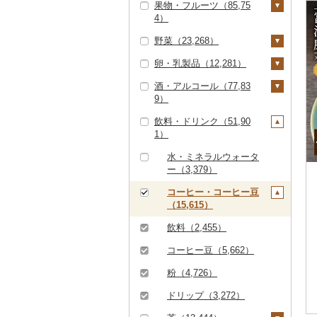
果物・フルーツ（85,75
すき焼き（24,611）
ズワイガニ（11,643）
エビ（3,765）
米（110,476）
4）
ハンバーグ（11,236）
豚肉（精肉）（16,97
しゃぶしゃぶ（16,28
タラバガニ（2,558）
甘エビ（668）
いくら（8,066）
精米（67,130）
雑穀（1,382）
6）
野菜（23,268）
3）
もつ鍋（8,841）
ぶどう・マスカット
毛ガニ（1,984）
ボタンエビ（111）
うに（2,948）
無洗米（18,538）
餅（1,760）
ステーキ（1,437）
豚肉（加工品）（21,3
（11,225）
卵・乳製品（12,281）
焼肉（21,089）
ローストビーフ（3,16
いも（3,898）
54）
かにしゃぶ（4,133）
伊勢海老（630）
明太子・たらこ（18,2
玄米（14,923）
その他穀物加工品（3,
2）
すき焼き（482）
巨峰（587）
いちご（6,750）
酒・アルコール（77,83
牛タン（2,089）
49）
124）
じゃがいも（1,001）
トマト（2,525）
卵（3,949）
ハンバーグ（4,088）
鶏肉（14,794）
その他カニ（1,652）
その他エビ（2,260）
金芽米（83）
9）
ビーフジャーキー（1
しゃぶしゃぶ（5,29
ナガノパープル（25
りんご（6,910）
和牛（6,598）
明太子（17,096）
その他魚卵（2,825）
パン（4,839）
さつまいも（2,386）
フルーツトマト（68
玉ねぎ（1,248）
チーズ（3,324）
01）
0）
もつ鍋（86）
鶏肉（精肉）（4,35
鹿肉（1,165）
7）
ゆめぴりか（4,929）
飲料・ドリンク（51,90
もも（6,312）
0）
ビール・発泡酒（14,1
4）
黒毛和牛（29,346）
たらこ（1,635）
数の子（1,343）
貝（11,709）
その他いも（638）
ねぎ（624）
ヨーグルト（3,007）
1）
その他牛肉（加工品）
焼肉（2,920）
ハム（4,709）
馬肉（3,641）
ピオーネ（1,537）
40）
つや姫（4,232）
メロン（17,172）
ミニトマト（1,063）
（8,048）
ハム・ソーセージ（4
白老牛（1,508）
からすみ（557）
帆立（ホタテ）（6,77
うなぎ（20,679）
とうもろこし（1,51
牛乳（1,781）
アグー豚（143）
ソーセージ・ウインナ
羊肉・ラム肉（ジンギ
デラウェア（113）
ビール（3,459）
日本酒（27,981）
水・ミネラルウォータ
41）
コシヒカリ（48,259）
5）
さくらんぼ（1,830）
その他トマト（840）
8）
ー（7,385）
スカン）（2,179）
ー（3,379）
仙台牛（374）
キャビア（663）
鮮魚（23,853）
バター（969）
その他豚肉（精肉）
シャインマスカット
発泡酒（1,689）
純米大吟醸（9,122）
焼酎（13,845）
唐揚げ（1,554）
はえぬき（3,459）
鮑（アワビ）（718）
梨（4,143）
根菜（2,210）
（10,275）
ベーコン・サラミ（4,
鴨肉（456）
（5,771）
コーヒー・コーヒー豆
米沢牛（1,028）
その他魚卵（276）
鮭・サーモン（7,33
イカ・タコ（6,645）
その他乳製品（885）
地ビール・クラフトビ
純米吟醸（8,513）
芋焼酎（6,416）
梅酒（4,686）
417）
中津からあげ（49）
（15,615）
さがびより（1,092）
牡蠣（カキ）（1,57
8）
和梨（3,002）
マンゴー（1,591）
人参（400）
アスパラガス（1,18
猪肉（502）
その他ぶどう・マスカ
ール（6,101）
山形牛（6,993）
イカ（3,833）
海苔・海藻（7,802）
9）
9）
大吟醸（4,527）
麦焼酎（2,903）
泡盛（439）
その他豚肉（加工品）
水炊き（2,016）
ット（2,120）
飲料（2,455）
あきたこまち（9,01
マグロ（4,201）
洋梨・ラフランス（1,
みかん・柑橘（22,49
大根（193）
その他肉・加工品（2,
（9,274）
常陸牛（1,789）
タコ（2,856）
海苔（4,150）
干物（12,383）
4）
あさり（855）
039）
9）
豆（3,575）
吟醸（1,160）
米焼酎（419）
ワイン（6,371）
地鶏（2,012）
141）
コーヒー豆（5,662）
イワシ（147）
自然薯（182）
上州牛（33）
わかめ（1,352）
ししゃも（232）
その他魚介・加工品
ひとめぼれ（2,809）
しじみ（584）
みかん（10,313）
すいか（1,361）
きのこ（2,158）
その他日本酒（14,58
黒糖焼酎（535）
白ワイン（2,882）
ウイスキー（1,444）
赤鶏さつま（3）
粉（4,726）
カツオ（1,570）
（48,334）
レンコン（117）
5）
飛騨牛（4,706）
ひじき（410）
その他干物（11,980）
ミルキークィーン（2,
サザエ（260）
レモン（859）
キウイ（1,245）
しいたけ（1,128）
その他野菜（7,078）
その他焼酎（4,751）
赤ワイン（3,653）
リキュール・洋酒（3,
その他鶏肉（5,347）
ドリップ（3,272）
金目鯛（904）
しらす・ちりめん（7,
507）
にんにく・生姜（1,11
137）
近江牛（3,327）
その他海苔・海藻（2,
はまぐり（268）
059）
不知火・デコポン（2,
柿（カキ）（2,889）
5）
松茸（161）
山菜（283）
シャンパン・スパーク