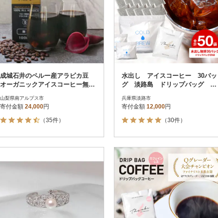
成城石井のペルー産アラビカ豆
水出し アイスコーヒー 30バッ
オーガニックアイスコーヒー無糖
グ 淡路島 ドリップバッグ セ
1000ml×12本
ット at14707
山梨県南アルプス市
兵庫県淡路市
寄付金額
24,000
円
寄付金額
12,000
円
（35件）
（30件）