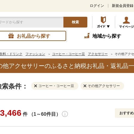
ログイン
新規会員登録
検索
お礼品から探す
地域から探す
飲料・ドリンク
ファッション
コーヒー・コーヒー豆
アクセサリー
その他アク
の他アクセサリーのふるさと納税お礼品・返礼品
検索条件：
コーヒー・コーヒー豆
その他アクセサリー
3,466
おすすめ
件 （1～60件目）
寄付金額
解除
地域
解除
おすすめ
円～
新着順