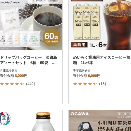
ドリップバッグコーヒー 淡路島
めいらく業務用アイスコーヒー無
アソートセット 6種 60袋 飲
糖 1L×6本
み比べ ドリップバッグ at1460
兵庫県淡路市
千葉県佐倉市
9
寄付金額
8,000
円
寄付金額
6,000
円
（442件）
（16件）