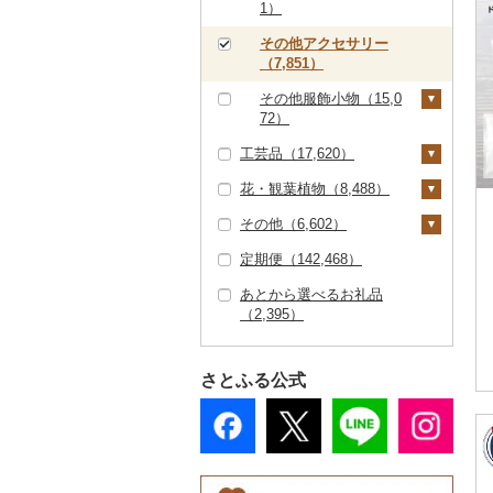
その他キッチン用品
その他体験・チケット
3）
ご当地キャラクター
1）
その他食器（3,175）
（6,258）
（12,420）
（1,203）
その他アクセサリー
ベビー用品（2,394）
（7,851）
ペット用品（7,021）
その他服飾小物（15,0
72）
防災グッズ（2,428）
工芸品（17,620）
財布（3,274）
その他雑貨（28,518）
花・観葉植物（8,488）
ショール・ストール
織物（859）
（978）
その他（6,602）
本場奄美大島紬（5
陶器・漆器（7,693）
観葉植物・苗木（2,28
ネクタイ・ベルト（1,
8）
6）
定期便（142,468）
信楽焼（776）
その他装飾品・工芸品
地域サービス（2,46
097）
その他織物（713）
（9,826）
花（5,689）
0）
あとから選べるお礼品
唐津焼（57）
マフラー・手袋（80
（2,395）
数珠（242）
胡蝶蘭（241）
盆栽・その他（854）
その他（4,275）
4）
備前焼（344）
工芸品（7,380）
造花・プリザーブドフ
その他服飾小物（8,81
美濃焼（735）
ラワー（1,607）
8）
さとふる公式
播州そろばん（9）
村上木彫堆朱（33）
その他花（3,652）
美濃和紙（6）
その他陶器・漆器（5,
610）
民芸品（1,026）