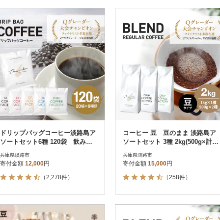
ドリップバッグコーヒー淡路島ア
コーヒー 豆 豆のまま 淡路島ア
ソートセット6種 120袋 飲み比
ソートセット 3種 2kg(500g×計4
べ ドリップバッグ at14601
袋) at14503
兵庫県淡路市
兵庫県淡路市
寄付金額
12,000
円
寄付金額
15,000
円
（2,278件）
（258件）