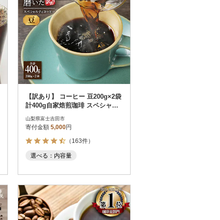
【訳あり】 コーヒー 豆200g×2袋
計400g自家焙煎珈琲 スペシャル
ティコーヒー 富士山の湧き水
山梨県富士吉田市
寄付金額
5,000
円
（163件）
選べる：内容量