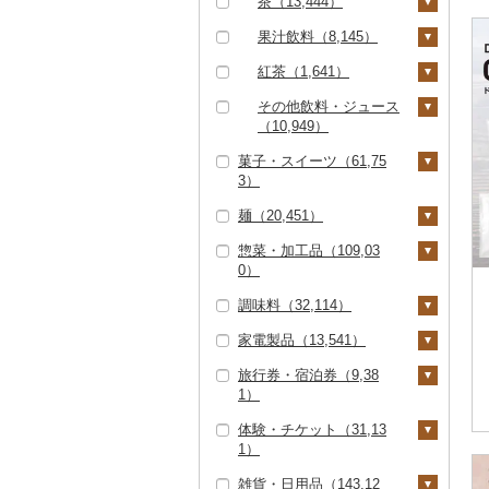
茶（13,444）
クエ（249）
286）
ななつぼし（4,644）
400）
リングワイン（612）
甘酒（4,757）
神戸牛・神戸ビーフ
その他貝（1,241）
かまぼこ・練り製品
ドライフルーツ（4,33
その他根菜（366）
その他きのこ（948）
かぼちゃ（402）
飲料（3,223）
果汁飲料（8,145）
（3,077）
くじら（227）
その他米（9,307）
（3,007）
せとか（1,124）
5）
その他ワイン（1,42
ノンアルコール（94
茄子（302）
5）
8）
茶葉・ティーバッグ
りんごジュース（1,62
紅茶（1,641）
但馬牛（811）
サバ（3,109）
その他魚介・加工品
文旦（431）
干し柿（661）
その他果物（4,995）
（7,859）
6）
レタス（214）
（36,877）
その他酒（4,307）
飲料（152）
その他飲料・ジュース
土佐あかうし（164）
さんま（357）
まどんな（335）
干し芋（1,532）
びわ（226）
静岡茶（883）
みかんジュース（オレ
（10,949）
その他野菜（5,782）
茶葉・ティーバッグ
ンジジュース）（3,17
佐賀牛（6,812）
鯛（1,678）
ポンカン（735）
その他ドライフルーツ
ブルーベリー（693）
菓子・スイーツ（61,75
足柄茶（74）
（1,469）
野菜ジュース（2,88
7）
（2,125）
3）
6）
長崎和牛（2,289）
のどぐろ（462）
その他柑橘（8,372）
パイナップル（191）
知覧茶（198）
その他果汁飲料（3,61
麺（20,451）
炭酸飲料（1,962）
ケーキ（10,489）
3）
あか牛（1,745）
ふぐ（2,390）
栗（502）
八女茶（1,946）
惣菜・加工品（109,03
豆乳（300）
クッキー（3,509）
ラーメン（7,245）
宮崎牛（2,430）
ブリ（1,159）
その他果物（3,062）
その他茶（2,032）
0）
その他飲料・ジュース
焼き菓子（11,083）
うどん（4,157）
その他牛肉（精肉）
ほっけ（308）
調味料（32,114）
（5,357）
惣菜（21,710）
（8,393）
プリン（4,390）
そば（4,217）
その他鮮魚（3,215）
家電製品（13,541）
餃子（5,264）
カレー・シチュー（6,
砂糖（416）
ゼリー（5,397）
パスタ（900）
585）
旅行券・宿泊券（9,38
シュウマイ（1,548）
塩（1,025）
季節・空調家電（97
チョコレート（2,78
ひやむぎ（237）
1）
カレー（5,830）
鍋（28,341）
1）
3）
コロッケ（1,671）
醤油（4,027）
そうめん（2,894）
体験・チケット（31,13
シチュー（1,051）
肉（22,435）
ピザ（2,068）
キッチン家電（1,29
旅行券（1,666）
カステラ（2,451）
その他惣菜（13,952）
味噌（3,787）
1）
8）
その他麺（3,093）
魚（4,510）
レトルト（6,686）
JTBふるさと旅行クー
宿泊券（8,003）
アイス・ジェラート
酢（1,408）
雑貨・日用品（143,12
照明器具（1,480）
ポン（Eメール発行）
PayPay商品券（8,27