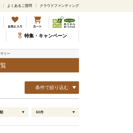
よくあるご質問
クラウドファンディング
メ
イ
ン
コ
ン
特集・キャンペーン
テ
ン
ツ
セサリー
に
ス
一覧
キ
ッ
プ
条件で絞り込む
順
60件
配送指定
解除
順
30
お届け日時指定可
60