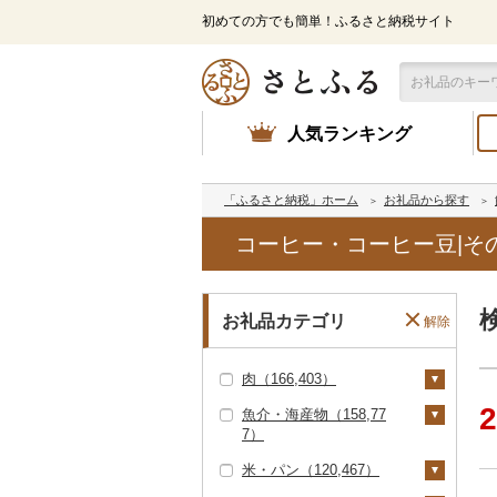
初めての方でも簡単！ふるさと納税サイト
人気ランキング
「ふるさと納税」ホーム
お礼品から探す
コーヒー・コーヒー豆|そ
お礼品カテゴリ
解除
肉（166,403）
2
魚介・海産物（158,77
牛肉（精肉）（89,07
7）
3）
米・パン（120,467）
ステーキ（27,599）
牛肉（加工品）（30,0
カニ（16,688）
48）