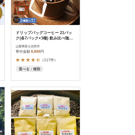
ドリップバッグコーヒー 21パッ
ク(各7パック×3種) 飲み比べ珈琲
セット 富士山麓ぶれんど
山梨県富士吉田市
寄付金額
6,000
円
（117件）
選べる：種類