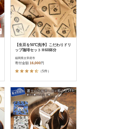
【生豆を50℃洗浄】こだわりドリ
ップ珈琲セット※60杯分
福岡県太宰府市
寄付金額
16,000
円
（5件）