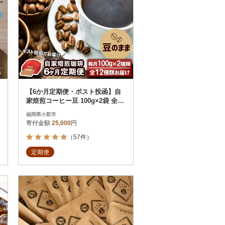
【6か月定期便・ポスト投函】自
家焙煎コーヒー豆 100g×2袋 全12
種[No5354-0229]
福岡県小郡市
寄付金額
25,000
円
（57件）
定期便