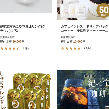
伊勢志摩あこや本真珠リング(ク
カフェインレス ドリップバッグ
ラウン) L-73
コーヒー 淡路島アソートセッ
ト 4種 50袋 飲み比べ at140
三重県鳥羽市
兵庫県淡路市
12
寄付金額
30,000
円
寄付金額
10,000
円
（2件）
（29件）