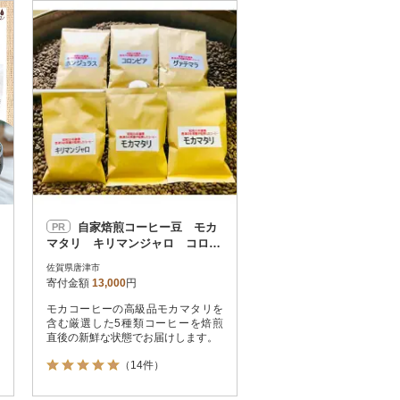
お届け時間帯指定可
発送される月指定可
件数順
90
評価順
120
が高い順
その他
解除
が低い順
さとふる限定のお礼品
定期便
さとふるアプリdeワンストップ申請
対象
自家焙煎コーヒー豆 モカ
PR
マタリ キリマンジャロ コロン
ビア グアテマラ ホンジュラ
佐賀県唐津市
ス (豆のまま)
寄付金額
13,000
円
モカコーヒーの高級品モカマタリを
件）
含む厳選した5種類コーヒーを焙煎
直後の新鮮な状態でお届けします。
（14件）