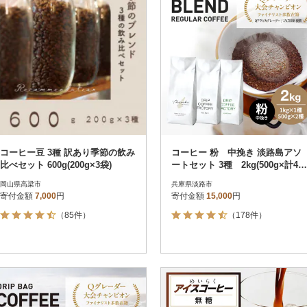
コーヒー豆 3種 訳あり季節の飲み
コーヒー 粉 中挽き 淡路島アソ
比べセット 600g(200g×3袋)
ートセット 3種 2kg(500g×計4
袋) at14504
岡山県高梁市
兵庫県淡路市
寄付金額
7,000
円
寄付金額
15,000
円
（85件）
（178件）