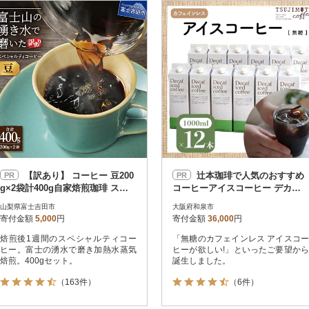
円
レビュー
レビュー
決済方法
解除
寄付金額
PayPay
発送種別
解除
クレジットカード決済
寄付金額
通常
Amazon Pay
冷蔵便
楽天ペイ
冷凍便
メルペイ
コンビニ支払い
ソフトバンクまとめて支払い
au PAY（auかんたん決済）
【訳あり】 コーヒー 豆200
辻本珈琲で人気のおすすめ
PR
PR
d払い
g×2袋計400g自家焙煎珈琲 スペ
コーヒーアイスコーヒー デカフ
金融機関(Pay-easy決済)
シャルティコーヒー 富士山の湧
ェハウスブレンド[無糖]12本 自社
山梨県富士吉田市
大阪府和泉市
き水
焙煎
寄付金額
5,000
円
寄付金額
36,000
円
焙煎後1週間のスペシャルティコー
「無糖のカフェインレス アイスコー
解除
結果を見る（
23,466
ヒー。富士の湧水で磨き加熱水蒸気
ヒーが欲しい!」といったご要望から
焙煎。400gセット。
誕生しました。
（163件）
（6件）