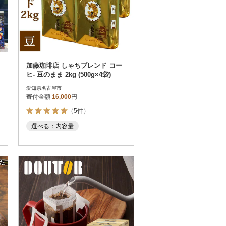
加藤珈琲店 しゃちブレンド コー
ヒ- 豆のまま 2kg (500g×4袋)
愛知県名古屋市
寄付金額
16,000
円
（5件）
選べる：内容量