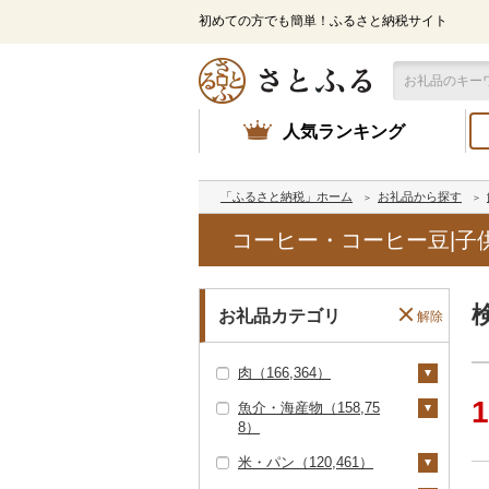
初めての方でも簡単！ふるさと納税サイト
人気ランキング
「ふるさと納税」ホーム
お礼品から探す
コーヒー・コーヒー豆|子
お礼品カテゴリ
解除
肉（166,364）
1
魚介・海産物（158,75
牛肉（精肉）（89,07
8）
9）
米・パン（120,461）
ステーキ（27,591）
牛肉（加工品）（30,0
カニ（16,686）
79）