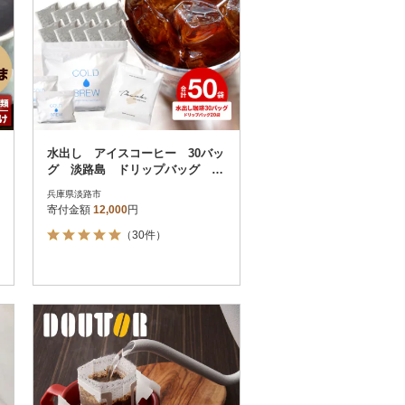
水出し アイスコーヒー 30バッ
グ 淡路島 ドリップバッグ セ
ット at14707
兵庫県淡路市
寄付金額
12,000
円
（30件）