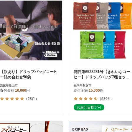
【訳あり】ドリップバッグコーヒ
特許第6528231号【きれいなコー
ー詰め合わせ50袋
ヒー】ドリップバッグ7種セット
(合計105袋)
愛媛県松山市
福岡県飯塚市
寄付金額
10,000
円
寄付金額
15,000
円
（28件）
（536件）
お届け日指定可