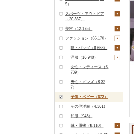
（10,351）
その他鍋（1,544）
スープ（2,625）
5）
（103）
0）
だし（2,386）
パソコン・周辺機器
その他洋菓子（8,14
豆腐・納豆（1,215）
スポーツ・アウトドア
（1,320）
JTBふるさと旅行券
食事券（5,967）
家具・インテリア（3
食用油（2,423）
3）
（20,867）
（紙券）（53）
6,216）
豆腐（574）
漬物（9,816）
TV・オーディオ・カ
温泉・サウナ・スパ利
えごま油（473）
はちみつ（8,477）
煎餅・おかき（2,30
美容（12,175）
メラ（1,555）
その他旅行券（488）
用券（1,051）
タンス（1,783）
寝具（18,248）
ゴルフ（6,837）
納豆（623）
梅干（6,410）
缶詰・瓶詰（14,346）
2）
オリーブオイル（83
ドレッシング（2,33
ファッション（65,170）
美容・健康家電（1,04
水族館（84）
机・テーブル（4,18
布団（5,993）
タオル（6,068）
ゴルフボール（1,53
釣り（2,036）
スキンケア（4,257）
キムチ（1,171）
肉（538）
乾物（2,639）
4）
0）
羊羹（840）
2）
7）
1）
動物園（40）
枕（2,330）
泉州タオル（2,748）
文房具・印鑑（4,83
サイクリング（475）
化粧水・乳液・美容液
シャンプー・リンス
鞄・バッグ（8,658）
その他漬物（2,324）
魚（2,649）
燻製（スモーク）（2,
ごま油（335）
その他調味料（10,10
饅頭（1,552）
カー用品（1,261）
椅子・チェア・ソファ
4）
ゴルフクラブ（2,73
（2,016）
（1,290）
235）
0）
釣り（407）
毛布（2,154）
その他タオル（3,29
アウトドア・キャンプ
トートバッグ・ショル
洋服（16,948）
（7,203）
9）
果物（527）
その他食用油（933）
大福（889）
時計（1,946）
0）
ボールペン（597）
食器（18,262）
（7,248）
洗顔（1,101）
石鹸・ボディーソープ
ダーバッグ（4,716）
おせち（1,271）
みりん（128）
ダイビング（216）
タオルケット（852）
女性・レディース（6,
その他家具・インテリ
ゴルフウェア（58）
（1,593）
ジャム（3,749）
その他和菓子（9,80
その他家電（3,018）
ノート・ファイル（4
グラス・カップ（5,42
キッチン用品（11,46
その他スポーツ（4,74
その他スキンケア（1,
キャリーバッグ・スー
739）
ア（23,817）
その他加工品（19,07
ケチャップ（158）
3）
スキーチケット・リフ
その他寝具（7,508）
40）
0）
6）
その他ゴルフ（2,23
4）
609）
入浴剤（1,234）
ツケース（163）
その他缶詰・瓶詰（6,
9）
ト券（257）
男性・メンズ（8,32
1）
652）
こしょう（72）
印鑑（630）
タンブラー（1,050）
包丁（1,679）
日用品（14,890）
ウェア・ユニフォーム
アロマ（698）
その他鞄・バッグ（3,
7）
ゴルフプレー券（2,86
（237）
885）
その他調味料（8,93
7）
その他文房具（3,39
箸（1,002）
フライパン（1,379）
洗剤（1,421）
楽器・器材（116）
プロテイン（605）
子供・ベビー（672）
2）
7）
その他スポーツ（2,10
GDOふるさとゴルフ
花火大会チケット（3
スプーン・フォーク・
鍋（1,667）
トイレットペーパー
本・CD・DVD（30
その他美容（3,544）
その他洋服（4,361）
9）
プレークーポン（1,45
44）
ナイフ（766）
（2,071）
1）
まな板（827）
和服（943）
2）
カタログギフト（16
皿・椀（7,290）
ティッシュ（806）
おもちゃ・ぬいぐるみ
土鍋（173）
靴・履物（8,110）
その他のゴルフプレー
4）
（3,240）
弁当箱（647）
その他日用品（10,83
券（875）