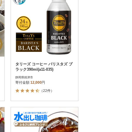
タリーズ コーヒー バリスタズ ブ
ラック390ml(a11-035)
静岡県焼津市
寄付金額
12,000
円
（22件）