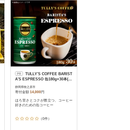
お届け時間帯指定可
発送される月指定可
件数順
90
評価順
120
が高い順
その他
解除
が低い順
さとふる限定のお礼品
定期便
さとふるアプリdeワンストップ申請
対象
TULLY'S COFFEE BARIST
PR
A'S ESPRESSO 缶180g×30本(1
ケース)
静岡県牧之原市
寄付金額
14,000
円
ほろ苦さとコクが際立つ、コーヒー
件）
好きのための缶コーヒー
（0件）