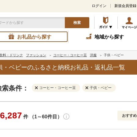
ログイン
新規会員登録
検索
お礼品から探す
地域から探す
飲料・ドリンク
ファッション
コーヒー・コーヒー豆
洋服
子供・ベビー
供・ベビーのふるさと納税お礼品・返礼品一覧
検索条件：
コーヒー・コーヒー豆
子供・ベビー
6,287
おすすめ
件 （1～60件目）
寄付金額
解除
地域
解除
おすすめ
円～
新着順