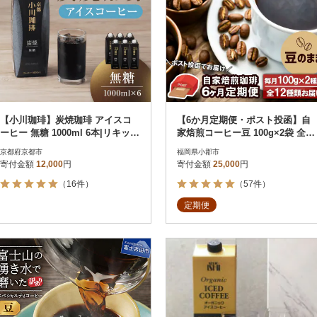
【小川珈琲】炭焼珈琲 アイスコ
【6か月定期便・ポスト投函】自
ーヒー 無糖 1000ml 6本|リキッド
家焙煎コーヒー豆 100g×2袋 全12
コーヒー 人気セット
種[No5354-0229]
京都府京都市
福岡県小郡市
寄付金額
12,000
円
寄付金額
25,000
円
（16件）
（57件）
定期便