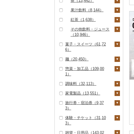
茶（13,442）
クエ（249）
286）
ななつぼし（4,644）
399）
リングワイン（612）
甘酒（4,757）
神戸牛・神戸ビーフ
その他貝（1,241）
かまぼこ・練り製品
ドライフルーツ（4,33
その他根菜（366）
その他きのこ（947）
かぼちゃ（402）
飲料（3,223）
果汁飲料（8,144）
（3,077）
くじら（227）
その他米（9,293）
（3,007）
せとか（1,124）
5）
その他ワイン（1,42
ノンアルコール（94
茄子（303）
5）
8）
茶葉・ティーバッグ
りんごジュース（1,62
紅茶（1,638）
但馬牛（811）
サバ（3,109）
その他魚介・加工品
文旦（430）
干し柿（661）
その他果物（4,994）
（7,857）
6）
レタス（214）
（36,875）
その他酒（4,307）
飲料（152）
その他飲料・ジュース
土佐あかうし（164）
さんま（359）
まどんな（328）
干し芋（1,532）
びわ（226）
静岡茶（883）
みかんジュース（オレ
（10,946）
その他野菜（5,780）
茶葉・ティーバッグ
ンジジュース）（3,17
佐賀牛（6,812）
鯛（1,677）
ポンカン（735）
その他ドライフルーツ
ブルーベリー（692）
菓子・スイーツ（61,72
足柄茶（74）
（1,466）
野菜ジュース（2,88
6）
（2,125）
6）
6）
長崎和牛（2,289）
のどぐろ（462）
その他柑橘（8,370）
パイナップル（191）
知覧茶（196）
その他果汁飲料（3,61
麺（20,450）
炭酸飲料（1,958）
ケーキ（10,484）
3）
あか牛（1,745）
ふぐ（2,390）
栗（502）
八女茶（1,946）
惣菜・加工品（109,00
豆乳（300）
クッキー（3,509）
ラーメン（7,248）
宮崎牛（2,430）
ブリ（1,158）
その他果物（3,062）
その他茶（2,032）
1）
その他飲料・ジュース
焼き菓子（11,078）
うどん（4,154）
その他牛肉（精肉）
ほっけ（308）
調味料（32,113）
（5,358）
惣菜（21,705）
（8,388）
プリン（4,389）
そば（4,213）
その他鮮魚（3,214）
家電製品（13,551）
餃子（5,257）
カレー・シチュー（6,
砂糖（416）
ゼリー（5,397）
パスタ（900）
587）
旅行券・宿泊券（9,37
シュウマイ（1,548）
塩（1,025）
季節・空調家電（98
チョコレート（2,78
ひやむぎ（234）
3）
カレー（5,829）
鍋（28,333）
2）
1）
コロッケ（1,668）
醤油（4,026）
そうめん（2,894）
体験・チケット（31,10
シチュー（1,054）
肉（22,429）
ピザ（2,067）
キッチン家電（1,29
旅行券（1,663）
カステラ（2,451）
その他惣菜（13,957）
味噌（3,785）
3）
8）
その他麺（3,093）
魚（4,508）
レトルト（6,680）
JTBふるさと旅行クー
宿泊券（7,998）
アイス・ジェラート
酢（1,406）
雑貨・日用品（143,02
照明器具（1,480）
ポン（Eメール発行）
PayPay商品券（8,27