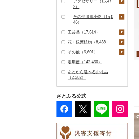
その他キッチン用品
靴・シューズ（5,91
アクセサリー（16,47
その他体験・チケット
3）
ご当地キャラクター
その他食器（3,175）
（6,254）
4）
2）
（12,408）
（1,204）
スリッパ・下駄・草履
ペンダント・ネックレ
その他服飾小物（15,0
ベビー用品（2,394）
（1,374）
ス（4,911）
46）
ペット用品（7,021）
工芸品（17,614）
その他靴・履物（1,95
ピアス・イヤリング
財布（3,273）
防災グッズ（2,428）
4）
（4,129）
花・観葉植物（8,488）
ショール・ストール
織物（859）
その他雑貨（28,497）
真珠・パール（2,40
（976）
その他（6,601）
本場奄美大島紬（5
陶器・漆器（7,693）
観葉植物・苗木（2,28
1）
ネクタイ・ベルト（1,
8）
6）
定期便（142,430）
信楽焼（776）
その他装飾品・工芸品
地域サービス（2,45
その他アクセサリー
097）
その他織物（713）
（9,820）
花（5,689）
9）
（7,836）
あとから選べるお礼品
唐津焼（57）
マフラー・手袋（79
（2,382）
数珠（242）
胡蝶蘭（241）
盆栽・その他（854）
その他（4,275）
1）
備前焼（344）
工芸品（7,380）
造花・プリザーブドフ
その他服飾小物（8,80
美濃焼（735）
ラワー（1,607）
7）
さとふる公式
播州そろばん（9）
村上木彫堆朱（33）
その他花（3,652）
美濃和紙（6）
その他陶器・漆器（5,
610）
民芸品（1,026）