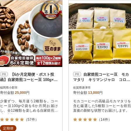
円
レビュー
レビュー
決済方法
解除
寄付金額
PayPay
発送種別
解除
クレジットカード決済
寄付金額
通常
Amazon Pay
冷蔵便
楽天ペイ
冷凍便
メルペイ
コンビニ支払い
ソフトバンクまとめて支払い
au PAY（auかんたん決済）
【6か月定期便・ポスト投
自家焙煎コーヒー豆 モカ
PR
PR
d払い
函】自家焙煎コーヒー豆 100g×2
マタリ キリマンジャロ コロン
金融機関(Pay-easy決済)
袋 全12種[No5354-0229]
ビア グアテマラ ホンジュラ
福岡県小郡市
佐賀県唐津市
ス (豆のまま)
寄付金額
25,000
円
寄付金額
13,000
円
少量ずつ、毎月違う2種類を。コー
モカコーヒーの高級品モカマタリを
解除
結果を見る（
16,287
ヒー豆100g×2袋を6か月間お届け
含む厳選した5種類コーヒーを焙煎
し、全12種類を楽しめる自家焙煎珈
直後の新鮮な状態でお届けします。
琲の定期便です。
（57件）
（14件）
定期便