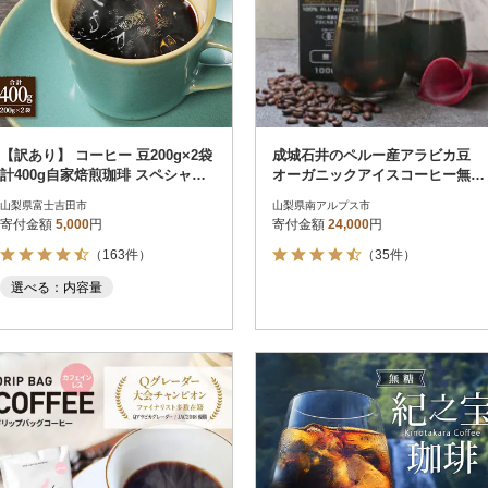
【訳あり】 コーヒー 豆200g×2袋
成城石井のペルー産アラビカ豆
計400g自家焙煎珈琲 スペシャル
オーガニックアイスコーヒー無糖
ティコーヒー 富士山の湧き水
1000ml×12本
山梨県富士吉田市
山梨県南アルプス市
寄付金額
5,000
円
寄付金額
24,000
円
（163件）
（35件）
選べる：内容量