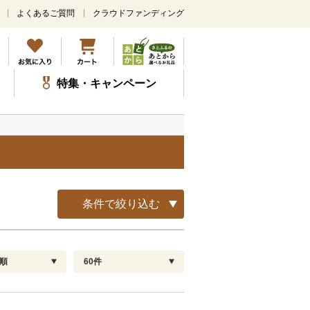
よくあるご質問
クラウドファンディング
メ
イ
ン
コ
ン
特集・キャンペーン
テ
ン
ツ
に
ス
キ
ッ
プ
条件で絞り込む
順
60件
配送指定
解除
順
30
お届け日時指定可
60