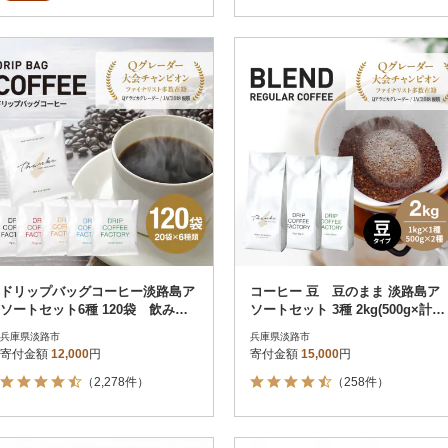
ドリップバッグコーヒー淡路島ア
コーヒー 豆 豆のまま 淡路島ア
ソートセット6種 120袋 飲み比
ソートセット 3種 2kg(500g×計4
べ ドリップバッグ at14601
袋) at14503
兵庫県淡路市
兵庫県淡路市
寄付金額
12,000
円
寄付金額
15,000
円
（2,278件）
（258件）