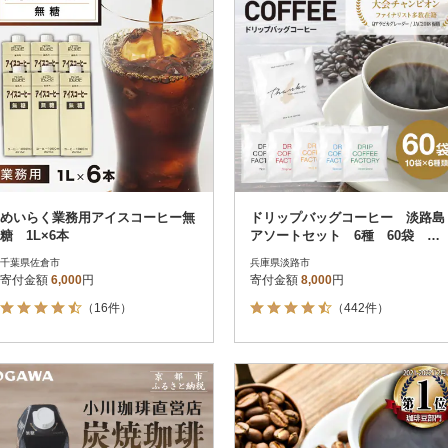
めいらく業務用アイスコーヒー無
ドリップバッグコーヒー 淡路島
糖 1L×6本
アソートセット 6種 60袋 飲
み比べ ドリップバッグ at1460
千葉県佐倉市
兵庫県淡路市
9
寄付金額
6,000
円
寄付金額
8,000
円
（16件）
（442件）