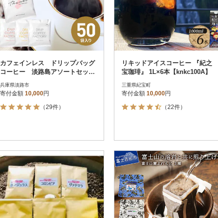
カフェインレス ドリップバッグ
リキッドアイスコーヒー 『紀之
コーヒー 淡路島アソートセッ
宝珈琲』 1L×6本【knkc100A】
ト 4種 50袋 飲み比べ at140
兵庫県淡路市
三重県紀宝町
12
寄付金額
10,000
円
寄付金額
10,000
円
（29件）
（22件）