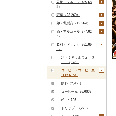
果物・フルーツ（85,68
すき焼き（24,602）
ズワイガニ（11,641）
エビ（3,765）
米（110,470）
9）
ハンバーグ（11,241）
豚肉（精肉）（16,96
しゃぶしゃぶ（16,27
タラバガニ（2,558）
甘エビ（668）
いくら（8,071）
精米（67,164）
雑穀（1,382）
3）
野菜（23,269）
9）
もつ鍋（8,840）
ぶどう・マスカット
毛ガニ（1,984）
ボタンエビ（111）
うに（2,949）
無洗米（18,519）
餅（1,759）
ステーキ（1,437）
豚肉（加工品）（21,3
（11,214）
卵・乳製品（12,269）
焼肉（21,083）
ローストビーフ（3,16
いも（3,898）
38）
かにしゃぶ（4,132）
伊勢海老（630）
明太子・たらこ（18,2
玄米（14,903）
その他穀物加工品（3,
0）
すき焼き（482）
巨峰（587）
いちご（6,746）
酒・アルコール（77,82
牛タン（2,088）
46）
124）
じゃがいも（1,001）
トマト（2,526）
卵（3,944）
ハンバーグ（4,086）
鶏肉（14,777）
その他カニ（1,652）
その他エビ（2,260）
金芽米（82）
3）
ビーフジャーキー（1
しゃぶしゃぶ（5,28
ナガノパープル（25
りんご（6,911）
和牛（6,596）
明太子（17,093）
その他魚卵（2,825）
パン（4,840）
さつまいも（2,386）
フルーツトマト（68
玉ねぎ（1,248）
チーズ（3,320）
01）
9）
もつ鍋（86）
鶏肉（精肉）（4,34
鹿肉（1,165）
7）
ゆめぴりか（4,929）
飲料・ドリンク（51,89
もも（6,325）
0）
ビール・発泡酒（14,1
5）
黒毛和牛（29,373）
たらこ（1,635）
数の子（1,343）
貝（11,710）
その他いも（638）
ねぎ（624）
ヨーグルト（3,007）
2）
その他牛肉（加工品）
焼肉（2,915）
ハム（4,708）
馬肉（3,634）
ピオーネ（1,537）
41）
つや姫（4,259）
メロン（17,164）
ミニトマト（1,064）
（8,079）
ハム・ソーセージ（4
白老牛（1,508）
からすみ（557）
帆立（ホタテ）（6,77
うなぎ（20,674）
とうもろこし（1,51
牛乳（1,778）
アグー豚（145）
ソーセージ・ウインナ
羊肉・ラム肉（ジンギ
デラウェア（113）
ビール（3,459）
日本酒（27,980）
水・ミネラルウォータ
41）
コシヒカリ（48,237）
5）
さくらんぼ（1,850）
その他トマト（840）
9）
ー（7,387）
スカン）（2,176）
ー（3,378）
仙台牛（374）
キャビア（663）
鮮魚（23,845）
バター（969）
その他豚肉（精肉）
シャインマスカット
発泡酒（1,689）
純米大吟醸（9,121）
焼酎（13,829）
唐揚げ（1,551）
はえぬき（3,477）
鮑（アワビ）（718）
梨（4,122）
根菜（2,212）
（10,268）
ベーコン・サラミ（4,
鴨肉（456）
（5,760）
コーヒー・コーヒー豆
米沢牛（1,028）
その他魚卵（276）
鮭・サーモン（7,33
イカ・タコ（6,645）
その他乳製品（885）
地ビール・クラフトビ
純米吟醸（8,513）
芋焼酎（6,405）
梅酒（4,685）
417）
中津からあげ（49）
（15,615）
さがびより（1,092）
牡蠣（カキ）（1,57
8）
和梨（2,977）
マンゴー（1,591）
人参（401）
アスパラガス（1,19
猪肉（502）
その他ぶどう・マスカ
ール（6,102）
山形牛（6,993）
イカ（3,833）
海苔・海藻（7,798）
9）
0）
大吟醸（4,527）
麦焼酎（2,903）
泡盛（440）
その他豚肉（加工品）
水炊き（2,015）
ット（2,115）
飲料（2,455）
あきたこまち（9,01
マグロ（4,191）
洋梨・ラフランス（1,
みかん・柑橘（22,46
大根（193）
その他肉・加工品（2,
（9,263）
常陸牛（1,789）
タコ（2,856）
海苔（4,146）
干物（12,382）
4）
あさり（855）
043）
4）
豆（3,577）
吟醸（1,160）
米焼酎（415）
ワイン（6,371）
地鶏（2,012）
141）
コーヒー豆（5,663）
イワシ（147）
自然薯（182）
上州牛（33）
わかめ（1,352）
ししゃも（232）
その他魚介・加工品
ひとめぼれ（2,805）
しじみ（585）
みかん（10,297）
すいか（1,359）
きのこ（2,156）
その他日本酒（14,58
黒糖焼酎（535）
白ワイン（2,882）
ウイスキー（1,444）
赤鶏さつま（3）
粉（4,725）
カツオ（1,570）
（48,331）
レンコン（117）
6）
飛騨牛（4,697）
ひじき（410）
その他干物（11,980）
ミルキークィーン（2,
サザエ（260）
レモン（851）
キウイ（1,245）
しいたけ（1,127）
その他野菜（7,077）
その他焼酎（4,751）
赤ワイン（3,653）
リキュール・洋酒（3,
その他鶏肉（5,344）
ドリップ（3,272）
金目鯛（904）
しらす・ちりめん（7,
507）
にんにく・生姜（1,11
137）
近江牛（3,327）
その他海苔・海藻（2,
はまぐり（268）
059）
不知火・デコポン（2,
柿（カキ）（2,886）
7）
松茸（161）
山菜（283）
シャンパン・スパーク