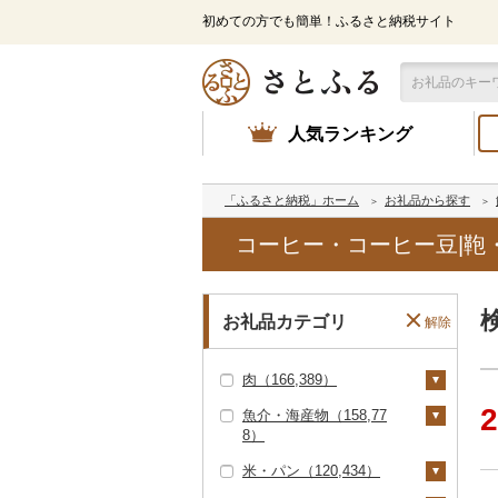
初めての方でも簡単！ふるさと納税サイト
人気ランキング
「ふるさと納税」ホーム
お礼品から探す
コーヒー・コーヒー豆|鞄
お礼品カテゴリ
解除
肉（166,389）
2
魚介・海産物（158,77
牛肉（精肉）（89,07
8）
1）
米・パン（120,434）
ステーキ（27,599）
牛肉（加工品）（30,0
カニ（16,688）
47）