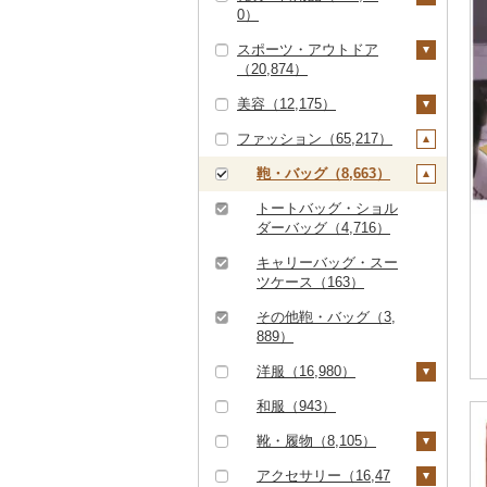
（10,354）
その他鍋（1,544）
スープ（2,625）
0）
（103）
0）
だし（2,386）
パソコン・周辺機器
その他洋菓子（8,15
豆腐・納豆（1,215）
スポーツ・アウトドア
（1,320）
JTBふるさと旅行券
食事券（5,969）
家具・インテリア（3
食用油（2,422）
0）
（20,874）
（紙券）（53）
6,218）
豆腐（574）
漬物（9,816）
TV・オーディオ・カ
温泉・サウナ・スパ利
えごま油（473）
はちみつ（8,478）
煎餅・おかき（2,30
美容（12,175）
メラ（1,555）
その他旅行券（488）
用券（1,051）
タンス（1,783）
寝具（18,248）
ゴルフ（6,846）
納豆（623）
梅干（6,410）
缶詰・瓶詰（14,344）
1）
オリーブオイル（83
ドレッシング（2,33
ファッション（65,217）
美容・健康家電（1,04
水族館（84）
机・テーブル（4,18
布団（5,993）
タオル（6,068）
ゴルフボール（1,53
釣り（2,036）
スキンケア（4,259）
キムチ（1,171）
肉（537）
乾物（2,639）
4）
0）
羊羹（844）
4）
7）
1）
動物園（40）
枕（2,330）
泉州タオル（2,748）
文房具・印鑑（4,83
サイクリング（475）
化粧水・乳液・美容液
シャンプー・リンス
鞄・バッグ（8,663）
その他漬物（2,324）
魚（2,650）
燻製（スモーク）（2,
ごま油（334）
その他調味料（10,10
饅頭（1,552）
カー用品（1,258）
椅子・チェア・ソファ
4）
ゴルフクラブ（2,75
（2,017）
（1,290）
235）
2）
釣り（407）
毛布（2,154）
その他タオル（3,29
アウトドア・キャンプ
トートバッグ・ショル
（7,203）
2）
果物（527）
その他食用油（933）
大福（889）
時計（1,946）
0）
ボールペン（597）
食器（18,261）
（7,247）
洗顔（1,102）
石鹸・ボディーソープ
ダーバッグ（4,716）
おせち（1,271）
みりん（128）
ダイビング（216）
タオルケット（852）
その他家具・インテリ
ゴルフウェア（58）
（1,593）
ジャム（3,749）
その他和菓子（9,80
その他家電（3,018）
ノート・ファイル（4
グラス・カップ（5,42
キッチン用品（11,47
その他スポーツ（4,74
その他スキンケア（1,
キャリーバッグ・スー
ア（23,819）
その他加工品（19,08
ケチャップ（158）
4）
スキーチケット・リフ
その他寝具（7,508）
39）
0）
0）
その他ゴルフ（2,23
3）
610）
入浴剤（1,234）
ツケース（163）
その他缶詰・瓶詰（6,
3）
ト券（257）
1）
651）
こしょう（72）
印鑑（630）
タンブラー（1,049）
包丁（1,679）
日用品（14,890）
ウェア・ユニフォーム
アロマ（698）
その他鞄・バッグ（3,
ゴルフプレー券（2,86
（237）
889）
その他調味料（8,93
7）
その他文房具（3,39
箸（1,002）
フライパン（1,379）
洗剤（1,421）
楽器・器材（116）
プロテイン（605）
3）
8）
その他スポーツ（2,10
洋服（16,980）
GDOふるさとゴルフ
花火大会チケット（3
スプーン・フォーク・
鍋（1,667）
トイレットペーパー
本・CD・DVD（29
その他美容（3,542）
9）
プレークーポン（1,45
44）
ナイフ（766）
（2,071）
7）
女性・レディース（6,
和服（943）
まな板（827）
2）
749）
カタログギフト（16
皿・椀（7,290）
ティッシュ（806）
おもちゃ・ぬいぐるみ
靴・履物（8,105）
土鍋（173）
その他のゴルフプレー
4）
（3,238）
男性・メンズ（8,34
弁当箱（647）
その他日用品（10,83
靴・シューズ（5,91
アクセサリー（16,47
券（875）
9）