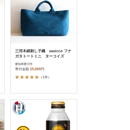
三河木綿刺し子織 sasicco フナ
ガタトートミニ ターコイズ
愛知県豊川市
寄付金額
25,000
円
（1件）