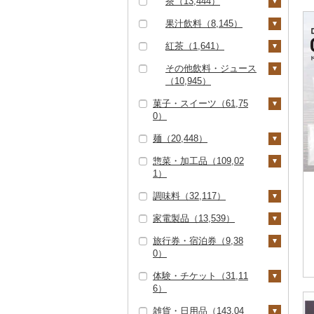
茶（13,444）
クエ（249）
286）
ななつぼし（4,644）
399）
リングワイン（612）
甘酒（4,757）
神戸牛・神戸ビーフ
その他貝（1,241）
かまぼこ・練り製品
ドライフルーツ（4,33
その他根菜（366）
その他きのこ（948）
かぼちゃ（402）
飲料（3,223）
果汁飲料（8,145）
（3,077）
くじら（227）
その他米（9,287）
（3,007）
せとか（1,124）
5）
その他ワイン（1,42
ノンアルコール（94
茄子（303）
5）
8）
茶葉・ティーバッグ
りんごジュース（1,62
紅茶（1,641）
但馬牛（811）
サバ（3,109）
その他魚介・加工品
文旦（431）
干し柿（661）
その他果物（4,996）
（7,859）
6）
レタス（214）
（36,879）
その他酒（4,307）
飲料（152）
その他飲料・ジュース
土佐あかうし（164）
さんま（357）
まどんな（335）
干し芋（1,532）
びわ（226）
静岡茶（883）
みかんジュース（オレ
（10,945）
その他野菜（5,779）
茶葉・ティーバッグ
ンジジュース）（3,17
佐賀牛（6,812）
鯛（1,677）
ポンカン（735）
その他ドライフルーツ
ブルーベリー（694）
菓子・スイーツ（61,75
足柄茶（74）
（1,469）
野菜ジュース（2,88
7）
（2,125）
0）
6）
長崎和牛（2,289）
のどぐろ（462）
その他柑橘（8,371）
パイナップル（191）
知覧茶（198）
その他果汁飲料（3,61
麺（20,448）
炭酸飲料（1,958）
ケーキ（10,493）
3）
あか牛（1,745）
ふぐ（2,390）
栗（502）
八女茶（1,946）
惣菜・加工品（109,02
豆乳（300）
クッキー（3,509）
ラーメン（7,245）
宮崎牛（2,430）
ブリ（1,158）
その他果物（3,062）
その他茶（2,032）
1）
その他飲料・ジュース
焼き菓子（11,082）
うどん（4,154）
その他牛肉（精肉）
ほっけ（308）
調味料（32,117）
（5,357）
惣菜（21,716）
（8,393）
プリン（4,390）
そば（4,214）
その他鮮魚（3,214）
家電製品（13,539）
餃子（5,264）
カレー・シチュー（6,
砂糖（416）
ゼリー（5,397）
パスタ（900）
584）
旅行券・宿泊券（9,38
シュウマイ（1,548）
塩（1,025）
季節・空調家電（97
チョコレート（2,78
ひやむぎ（234）
0）
カレー（5,829）
鍋（28,339）
1）
3）
コロッケ（1,671）
醤油（4,027）
そうめん（2,894）
体験・チケット（31,11
シチュー（1,051）
肉（22,433）
ピザ（2,069）
キッチン家電（1,29
旅行券（1,667）
カステラ（2,451）
その他惣菜（13,958）
味噌（3,787）
6）
8）
その他麺（3,093）
魚（4,510）
レトルト（6,686）
JTBふるさと旅行クー
宿泊券（8,001）
アイス・ジェラート
酢（1,406）
雑貨・日用品（143,04
照明器具（1,480）
ポン（Eメール発行）
PayPay商品券（8,27