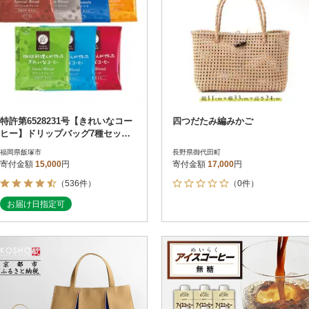
特許第6528231号【きれいなコー
四つだたみ編みかご
ヒー】ドリップバッグ7種セット
(合計105袋)
福岡県飯塚市
長野県御代田町
寄付金額
15,000
円
寄付金額
17,000
円
（536件）
（0件）
お届け日指定可