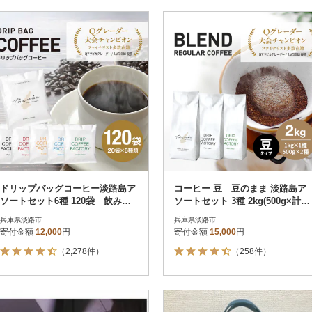
ドリップバッグコーヒー淡路島ア
コーヒー 豆 豆のまま 淡路島ア
ソートセット6種 120袋 飲み比
ソートセット 3種 2kg(500g×計4
べ ドリップバッグ at14601
袋) at14503
兵庫県淡路市
兵庫県淡路市
寄付金額
12,000
円
寄付金額
15,000
円
（2,278件）
（258件）