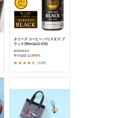
タリーズ コーヒー バリスタズ ブ
ラック390ml(a11-035)
静岡県焼津市
寄付金額
12,000
円
（22件）