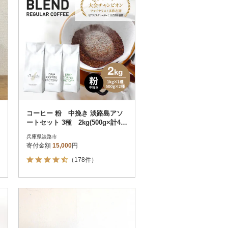
コーヒー 粉 中挽き 淡路島アソ
ートセット 3種 2kg(500g×計4
袋) at14504
兵庫県淡路市
寄付金額
15,000
円
（178件）