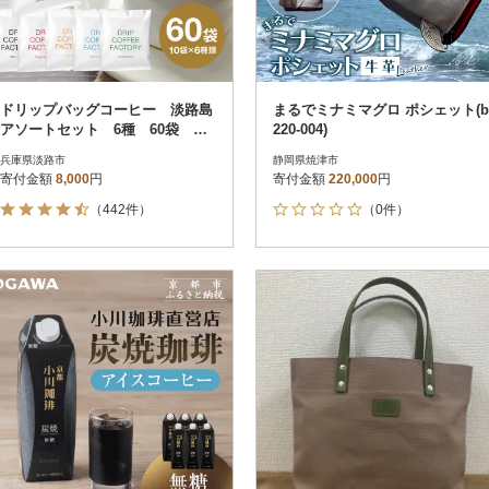
ドリップバッグコーヒー 淡路島
まるでミナミマグロ ポシェット(b
アソートセット 6種 60袋 飲
220-004)
み比べ ドリップバッグ at1460
兵庫県淡路市
静岡県焼津市
9
寄付金額
8,000
円
寄付金額
220,000
円
（442件）
（0件）