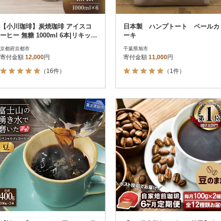
【小川珈琲】炭焼珈琲 アイスコ
日本製 ハンプトート ペールカ
ーヒー 無糖 1000ml 6本|リキッド
ーキ
コーヒー 人気セット
京都府京都市
千葉県旭市
寄付金額
12,000
円
寄付金額
11,000
円
（16件）
（1件）