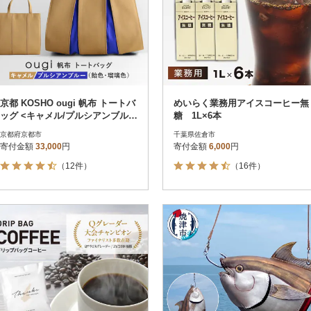
京都 KOSHO ougi 帆布 トートバ
めいらく業務用アイスコーヒー無
ッグ <キャメル/プルシアンブルー
糖 1L×6本
>|京都 バッグ 人気
京都府京都市
千葉県佐倉市
寄付金額
33,000
円
寄付金額
6,000
円
（12件）
（16件）