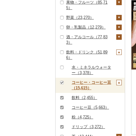
果物・フルーツ（85,71
すき焼き（24,610）
ズワイガニ（11,643）
エビ（3,765）
米（110,444）
5）
ハンバーグ（11,236）
豚肉（精肉）（16,97
しゃぶしゃぶ（16,28
タラバガニ（2,558）
甘エビ（668）
いくら（8,066）
精米（67,101）
雑穀（1,382）
5）
野菜（23,270）
3）
もつ鍋（8,840）
ぶどう・マスカット
毛ガニ（1,984）
ボタンエビ（111）
うに（2,949）
無洗米（18,537）
餅（1,759）
ステーキ（1,437）
豚肉（加工品）（21,3
（11,222）
卵・乳製品（12,279）
焼肉（21,089）
ローストビーフ（3,16
いも（3,898）
56）
かにしゃぶ（4,133）
伊勢海老（630）
明太子・たらこ（18,2
玄米（14,921）
その他穀物加工品（3,
2）
すき焼き（482）
巨峰（587）
いちご（6,750）
酒・アルコール（77,83
牛タン（2,089）
47）
124）
じゃがいも（1,001）
トマト（2,525）
卵（3,948）
ハンバーグ（4,088）
鶏肉（14,780）
その他カニ（1,652）
その他エビ（2,260）
金芽米（83）
3）
ビーフジャーキー（1
しゃぶしゃぶ（5,28
ナガノパープル（25
りんご（6,908）
和牛（6,598）
明太子（17,094）
その他魚卵（2,825）
パン（4,839）
さつまいも（2,386）
フルーツトマト（68
玉ねぎ（1,248）
チーズ（3,323）
01）
9）
もつ鍋（86）
鶏肉（精肉）（4,34
鹿肉（1,165）
7）
ゆめぴりか（4,929）
飲料・ドリンク（51,89
もも（6,311）
0）
ビール・発泡酒（14,1
6）
黒毛和牛（29,345）
たらこ（1,635）
数の子（1,343）
貝（11,710）
その他いも（638）
ねぎ（624）
ヨーグルト（3,007）
6）
その他牛肉（加工品）
焼肉（2,920）
ハム（4,709）
馬肉（3,641）
ピオーネ（1,537）
41）
つや姫（4,225）
メロン（17,165）
ミニトマト（1,063）
（8,048）
ハム・ソーセージ（4
白老牛（1,508）
からすみ（557）
帆立（ホタテ）（6,77
うなぎ（20,679）
とうもろこし（1,51
牛乳（1,781）
アグー豚（143）
ソーセージ・ウインナ
羊肉・ラム肉（ジンギ
デラウェア（113）
ビール（3,459）
日本酒（27,979）
水・ミネラルウォータ
41）
コシヒカリ（48,259）
5）
さくらんぼ（1,830）
その他トマト（840）
8）
ー（7,387）
スカン）（2,179）
ー（3,378）
仙台牛（374）
キャビア（663）
鮮魚（23,852）
バター（969）
その他豚肉（精肉）
シャインマスカット
発泡酒（1,689）
純米大吟醸（9,121）
焼酎（13,840）
唐揚げ（1,554）
はえぬき（3,457）
鮑（アワビ）（718）
梨（4,143）
根菜（2,212）
（10,275）
ベーコン・サラミ（4,
鴨肉（456）
（5,771）
コーヒー・コーヒー豆
米沢牛（1,028）
その他魚卵（276）
鮭・サーモン（7,33
イカ・タコ（6,645）
その他乳製品（885）
地ビール・クラフトビ
純米吟醸（8,512）
芋焼酎（6,415）
梅酒（4,685）
417）
中津からあげ（49）
（15,615）
さがびより（1,092）
牡蠣（カキ）（1,57
8）
和梨（3,002）
マンゴー（1,591）
人参（400）
アスパラガス（1,19
猪肉（502）
その他ぶどう・マスカ
ール（6,102）
山形牛（6,993）
イカ（3,833）
海苔・海藻（7,802）
9）
0）
大吟醸（4,527）
麦焼酎（2,903）
泡盛（440）
その他豚肉（加工品）
水炊き（2,015）
ット（2,117）
飲料（2,455）
あきたこまち（9,01
マグロ（4,200）
洋梨・ラフランス（1,
みかん・柑橘（22,47
大根（193）
その他肉・加工品（2,
（9,274）
常陸牛（1,789）
タコ（2,856）
海苔（4,150）
干物（12,383）
4）
あさり（855）
039）
4）
豆（3,577）
吟醸（1,160）
米焼酎（415）
ワイン（6,371）
地鶏（2,012）
141）
コーヒー豆（5,663）
イワシ（147）
自然薯（182）
上州牛（33）
わかめ（1,352）
ししゃも（232）
その他魚介・加工品
ひとめぼれ（2,807）
しじみ（585）
みかん（10,298）
すいか（1,362）
きのこ（2,158）
その他日本酒（14,58
黒糖焼酎（535）
白ワイン（2,882）
ウイスキー（1,444）
赤鶏さつま（3）
粉（4,725）
カツオ（1,570）
（48,336）
レンコン（117）
5）
飛騨牛（4,706）
ひじき（410）
その他干物（11,980）
ミルキークィーン（2,
サザエ（260）
レモン（851）
キウイ（1,245）
しいたけ（1,128）
その他野菜（7,076）
その他焼酎（4,751）
赤ワイン（3,653）
リキュール・洋酒（3,
その他鶏肉（5,343）
ドリップ（3,272）
金目鯛（904）
しらす・ちりめん（7,
507）
にんにく・生姜（1,11
137）
近江牛（3,327）
その他海苔・海藻（2,
はまぐり（268）
059）
不知火・デコポン（2,
柿（カキ）（2,886）
7）
松茸（161）
山菜（283）
シャンパン・スパーク