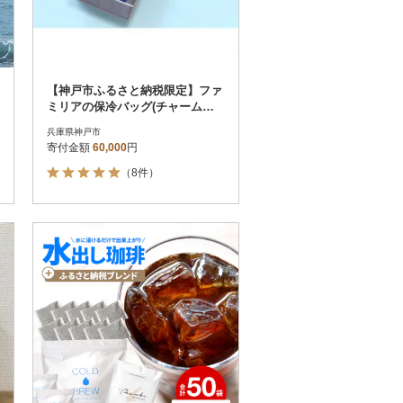
【神戸市ふるさと納税限定】ファ
ミリアの保冷バッグ(チャーム付
き)
兵庫県神戸市
寄付金額
60,000
円
（8件）