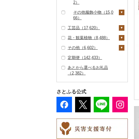
その他キッチン用品
その他体験・チケット
3）
ご当地キャラクター
4）
2）
その他食器（3,175）
（6,258）
（12,419）
（1,203）
子供・ベビー（672）
スリッパ・下駄・草履
ペンダント・ネックレ
その他服飾小物（15,0
ベビー用品（2,394）
その他洋服（4,361）
（1,370）
ス（4,911）
66）
工芸品（17,620）
ペット用品（7,021）
その他靴・履物（1,95
ピアス・イヤリング
財布（3,273）
3）
（4,129）
花・観葉植物（8,488）
防災グッズ（2,428）
ショール・ストール
織物（859）
真珠・パール（2,40
（978）
その他（6,602）
その他雑貨（28,514）
本場奄美大島紬（5
陶器・漆器（7,693）
観葉植物・苗木（2,28
1）
ネクタイ・ベルト（1,
8）
6）
定期便（142,433）
信楽焼（776）
その他装飾品・工芸品
地域サービス（2,46
その他アクセサリー
097）
その他織物（713）
（9,826）
花（5,689）
0）
（7,836）
あとから選べるお礼品
唐津焼（57）
マフラー・手袋（80
（2,382）
数珠（242）
胡蝶蘭（241）
盆栽・その他（854）
その他（4,275）
4）
備前焼（344）
工芸品（7,380）
造花・プリザーブドフ
その他服飾小物（8,81
美濃焼（735）
ラワー（1,607）
2）
さとふる公式
播州そろばん（9）
村上木彫堆朱（33）
その他花（3,652）
美濃和紙（6）
その他陶器・漆器（5,
610）
民芸品（1,026）