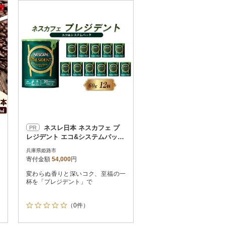
お届け時間帯指定可
発送される月指定可
件数順
90
評価順
120
が高い順
その他
解除
が低い順
さとふる限定のお礼品
定期便
さとふるアプリdeワンストップ申請
対象
ネスレ日本 ネスカフェ プ
PR
レジデント エコ&システムパック
60g×12個入[53651370]
兵庫県姫路市
寄付金額
54,000
円
変わらぬ香りと深いコク、至福の一
件）
杯を「プレジデント」で
（0件）