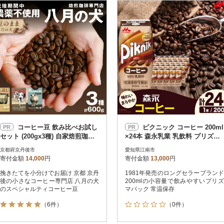
円
レビュー
レビュー
決済方法
解除
寄付金額
PayPay
発送種別
解除
クレジットカード決済
寄付金額
通常
Amazon Pay
冷蔵便
楽天ペイ
冷凍便
メルペイ
コンビニ支払い
ソフトバンクまとめて支払い
au PAY（auかんたん決済）
コーヒー豆 飲み比べお試し
ピクニック コーヒー 200ml
PR
PR
d払い
セット (200gx3種) 自家焙煎珈琲
×24本 森永乳業 乳飲料 プリズマ
金融機関(Pay-easy決済)
豆 【栽培期間中農薬不使用】
パック
京都府京丹後市
愛知県江南市
寄付金額
14,000
円
寄付金額
13,000
円
挽きたてを小分けでお届け 京都 京丹
1981年発売のロングセラーブランド
解除
結果を見る（
24,271
後の小さなコーヒー専門店 八月の犬
200mlの小容量で飲みやすいプリズ
のスペシャルティコーヒー豆
マパック 常温保存
（6件）
（0件）