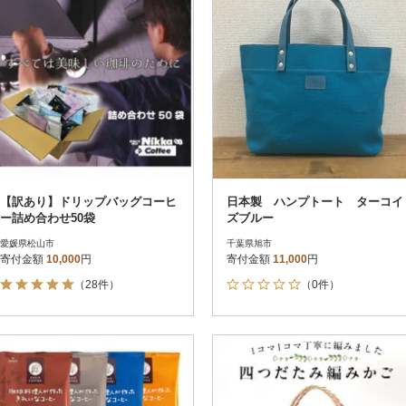
【訳あり】ドリップバッグコーヒ
日本製 ハンプトート ターコイ
ー詰め合わせ50袋
ズブルー
愛媛県松山市
千葉県旭市
寄付金額
10,000
円
寄付金額
11,000
円
（28件）
（0件）