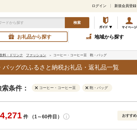
ログイン
新規会員登録
検索
お礼品から探す
地域から探す
飲料・ドリンク
ファッション
コーヒー・コーヒー豆
鞄・バッグ
・バッグのふるさと納税お礼品・返礼品一覧
検索条件：
コーヒー・コーヒー豆
鞄・バッグ
4,271
おすすめ
件 （1～60件目）
寄付金額
解除
地域
解除
おすすめ
円～
新着順