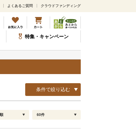
よくあるご質問
クラウドファンディング
メ
イ
ン
コ
ン
特集・キャンペーン
テ
ン
ツ
に
ス
キ
ッ
プ
条件で絞り込む
順
60件
配送指定
解除
順
30
お届け日時指定可
60