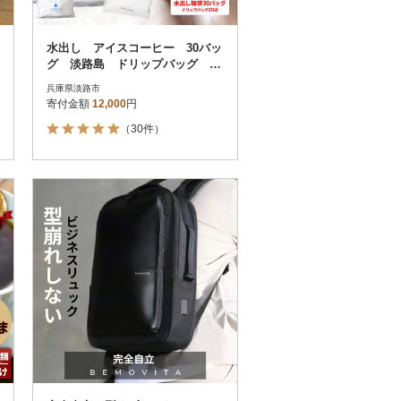
水出し アイスコーヒー 30バッ
グ 淡路島 ドリップバッグ セ
ット at14707
兵庫県淡路市
寄付金額
12,000
円
（30件）