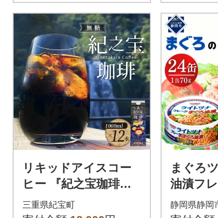
リキッドアイスコー
まぐろツ
ヒー 『紀之宝珈琲』 1
油漬フ
L×12本【knkc200A】
(70g×2
三重県紀宝町
静岡県静岡
伊藤食品