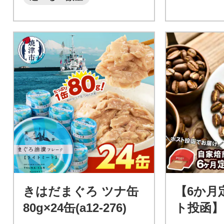
きはだまぐろ ツナ缶
【6か月
80g×24缶(a12-276)
ト投函】