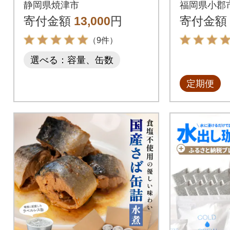
ヒー豆 10
静岡県焼津市
福岡県小郡
種[No535
寄付金額
13,000
円
寄付金額
（9件）
選べる：容量、缶数
定期便