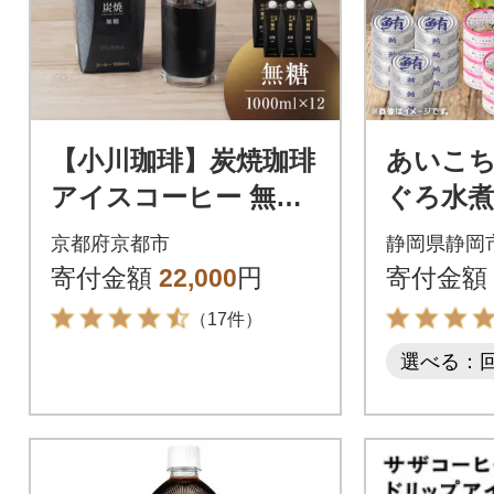
【小川珈琲】炭焼珈琲
あいこ
アイスコーヒー 無糖
ぐろ水煮
1000ml 12本 |京都 珈
ちゃんツ
京都府京都市
静岡県静岡
琲ブランド 有名店 人
合計24缶
寄付金額
22,000
円
寄付金額
気
（17件）
選べる：