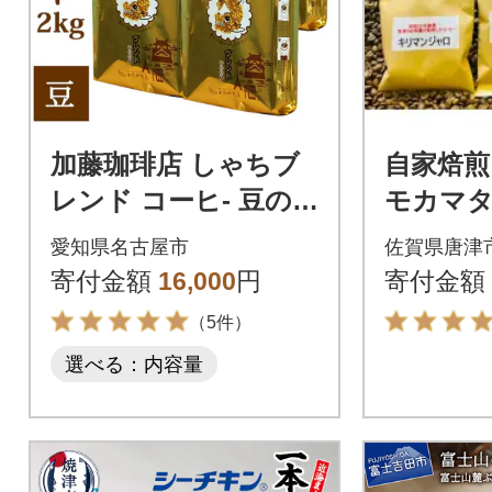
加藤珈琲店 しゃちブ
自家焙
レンド コーヒ- 豆の
モカマ
まま 2kg (500g×4袋)
ンジャ
愛知県名古屋市
佐賀県唐津
ア グ
寄付金額
16,000
円
寄付金額
ンジュラ
（5件）
ま)
選べる：内容量