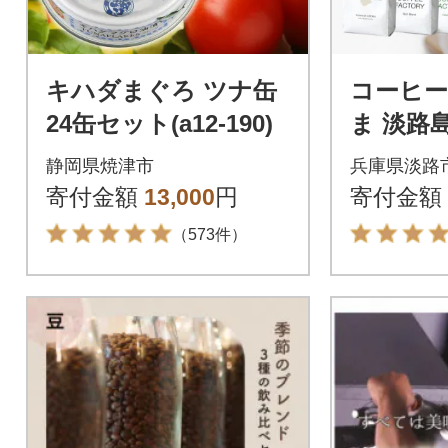
キハダまぐろ ツナ缶
コーヒー
24缶セット(a12-190)
ま 淡路
ット 3種 
静岡県焼津市
兵庫県淡路
4袋) at
寄付金額
13,000
円
寄付金額
（573件）