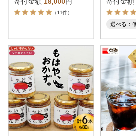
寄付金額
18,000
円
寄付金額
（11件）
選べる：