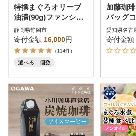
特撰まぐろオリーブ
加藤珈琲
油漬(90g)ファンシ
バッグコ
ー・フレーク詰合せ1
味が楽し
静岡県静岡市
愛知県名古
2缶セット
00杯分
寄付金額
16,000
円
寄付金額
（114件）
選べる：個数