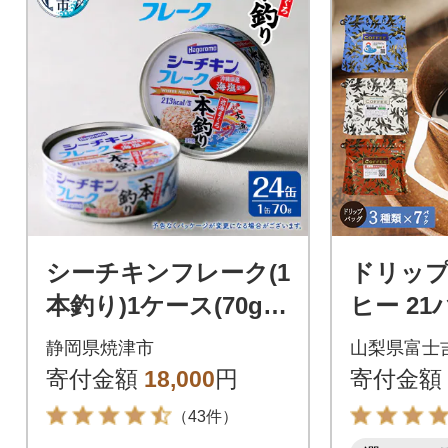
シーチキンフレーク(1
ドリッ
本釣り)1ケース(70g×2
ヒー 21
4缶)(a17-084)
ック×3
静岡県焼津市
山梨県富士
琲セット
寄付金額
18,000
円
寄付金額
れんど
（43件）