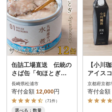
缶詰工場直送 伝統の
【小川珈
さば缶「旬ほとぎ」
アイスコ
水煮12缶
1000m
長崎県松浦市
京都府京都
コーヒー
寄付金額
12,000
円
寄付金額
（71件）
選べる：数量