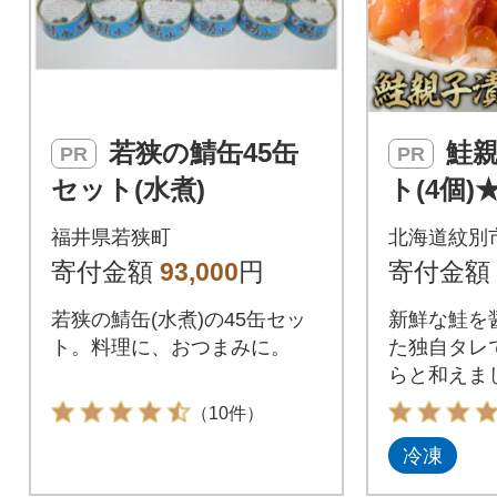
若狭の鯖缶45缶
鮭親子漬けセッ
PR
PR
セット(水煮)
ト(4個)
福井県若狭町
北海道紋別
寄付金額
93,000
円
寄付金額
若狭の鯖缶(水煮)の45缶セッ
新鮮な鮭を
ト。料理に、おつまみに。
た独自タレ
らと和えま
ご飯に相性
（10件）
の海の幸が
冷凍
ご賞味くだ