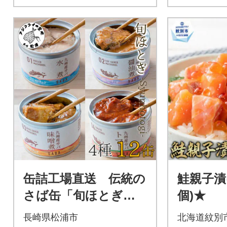
缶詰工場直送 伝統の
鮭親子漬
さば缶「旬ほとぎ」4
個)★
種類の味わい12缶
長崎県松浦市
北海道紋別