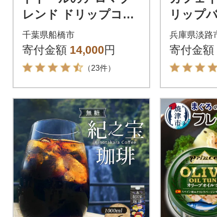
レンド ドリップコー
リップ
ヒー 100袋 ドリップ
ー 淡路
千葉県船橋市
兵庫県淡路
バックコーヒー
ット 4
寄付金額
14,000
円
寄付金額
み比べ a
（23件）