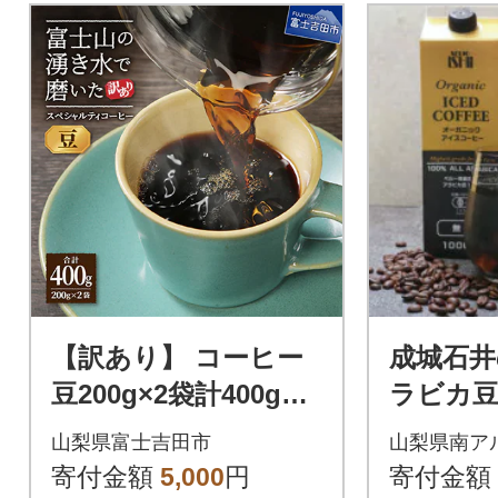
【訳あり】 コーヒー
成城石井
豆200g×2袋計400g自
ラビカ豆
家焙煎珈琲 スペシャ
クアイ
山梨県富士吉田市
山梨県南ア
ルティコーヒー 富士
糖 1000
寄付金額
5,000
円
寄付金額