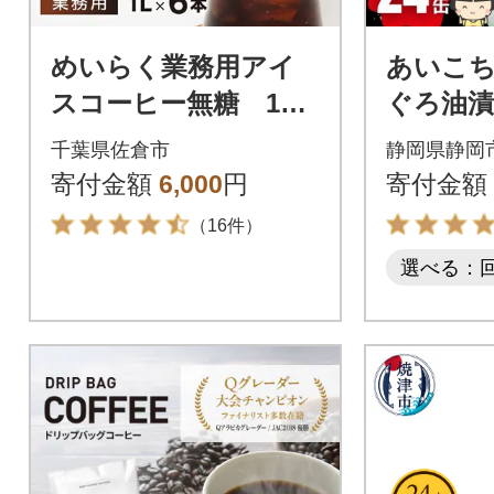
めいらく業務用アイ
あいこ
スコーヒー無糖 1L×
ぐろ油漬
6本
ちゃんツ
千葉県佐倉市
静岡県静岡
缶 合計
寄付金額
6,000
円
寄付金額
（16件）
選べる：