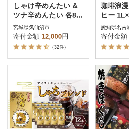
しゃけ辛めんたい &
珈琲浪漫
ツナ辛めんたい 各80
ヒー 1L
g×3本 計6本 [2056616
ーヒー 
宮城県気仙沼市
愛知県名古
8]
ヒー 愛
寄付金額
12,000
円
寄付金額
（32件）