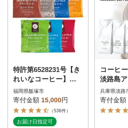
特許第6528231号【き
コーヒー
れいなコーヒー】ド
淡路島
リップバッグ7種セッ
ト 3種 2
福岡県飯塚市
兵庫県淡路
ト(合計105袋)
4袋) at
寄付金額
15,000
円
寄付金額
（536件）
お届け日指定可