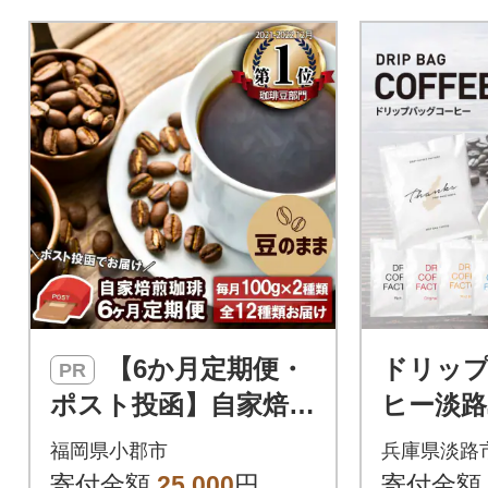
【6か月定期便・
ドリッ
PR
ポスト投函】自家焙煎
ヒー淡路
コーヒー豆 100g×2袋
セット6種
福岡県小郡市
兵庫県淡路
全12種[No5354-0229]
み比べ
寄付金額
25,000
円
寄付金額