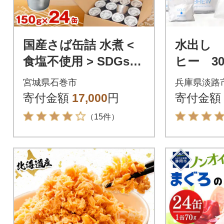
国産さば缶詰 水煮 <
水出し
食塩不使用 > SDGs
ヒー 3
さば水煮 鯖 サバ ラベ
路島 
宮城県石巻市
兵庫県淡路
ルレス 石巻市 防災減
グ セット
寄付金額
17,000
円
寄付金額
災
（15件）