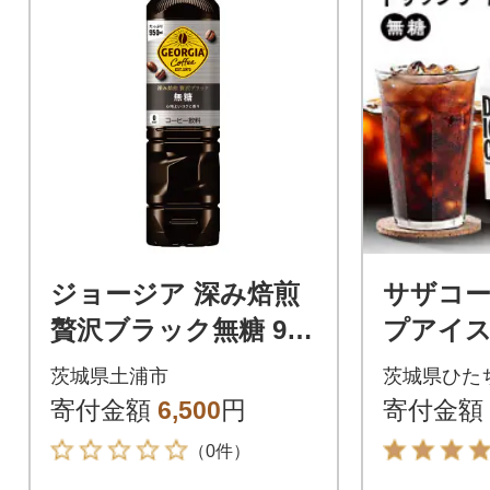
ジョージア 深み焙煎
サザコー
贅沢ブラック無糖 950
プアイス
ml PET(12本)
糖 6本セッ
茨城県土浦市
茨城県ひた
寄付金額
6,500
円
寄付金額
（0件）