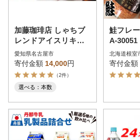
加藤珈琲店 しゃちブ
鮭フレーク
レンドアイスリキッ
A-30051
ドコーヒー 1000ml×1
愛知県名古屋市
北海道根室
2本
寄付金額
14,000
円
寄付金額
（2件）
選べる：本数