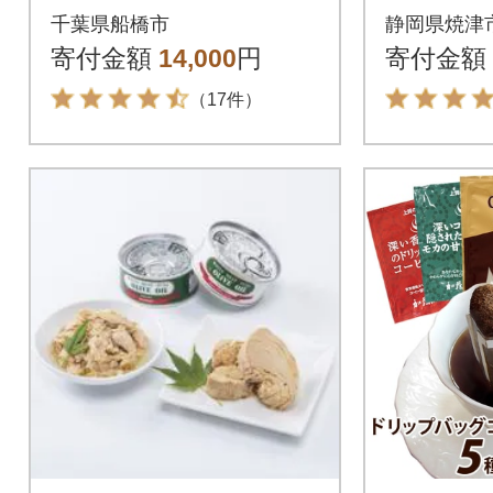
ヒー 100袋 ドリップ
597)
千葉県船橋市
静岡県焼津
バックコーヒー
寄付金額
14,000
円
寄付金額
（17件）