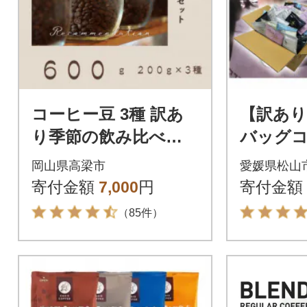
コーヒー豆 3種 訳あ
【訳あ
り季節の飲み比べセ
バッグ
ット 600g(200g×3袋)
合わせ5
岡山県高梁市
愛媛県松山
寄付金額
7,000
円
寄付金額
（85件）