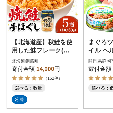
【北海道産】秋鮭を使
まぐろ
用した鮭フレーク(焼
イル ヘ
鮭の手ほぐし)160g×5
フレークタ
北海道釧路町
静岡県静岡
瓶
24缶)_計
寄付金額
14,000
円
寄付金額
品製造
（152件）
選べる：数量
選べる：
冷凍