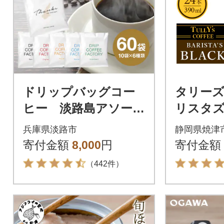
ドリップバッグコー
タリーズ
ヒー 淡路島アソート
リスタズ
セット 6種 60袋
0ml(a11-
兵庫県淡路市
静岡県焼津
飲み比べ ドリップ
寄付金額
8,000
円
寄付金額
バッグ at14609
（442件）