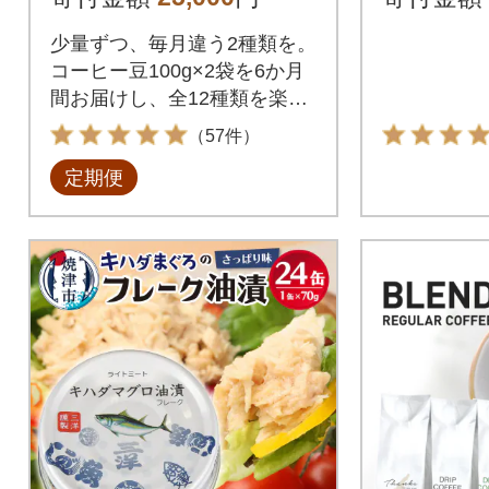
ッグ at1
少量ずつ、毎月違う2種類を。
コーヒー豆100g×2袋を6か月
間お届けし、全12種類を楽し
める自家焙煎珈琲の定期便で
（57件）
す。
定期便