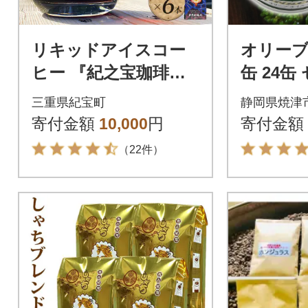
リキッドアイスコー
オリーブ
ヒー 『紀之宝珈琲』 1
缶 24缶 
L×6本【knkc100A】
3)
三重県紀宝町
静岡県焼津
寄付金額
10,000
円
寄付金額
（22件）