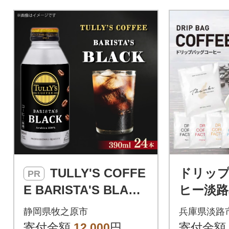
TULLY'S COFFE
ドリッ
PR
E BARISTA'S BLACK
ヒー淡路
ボトル缶390ml×24本
セット6種
静岡県牧之原市
兵庫県淡路
(1ケース)
み比べ
寄付金額
12,000
円
寄付金額