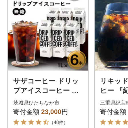
サザコーヒー ドリッ
リキッ
プアイスコーヒー 無
ヒー 『
糖 6本セット(201032)
L×12本【
茨城県ひたちなか市
三重県紀宝
寄付金額
23,000
円
寄付金額
（48件）