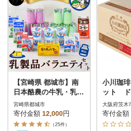
【宮崎県 都城市】南
小川珈琲
日本酪農の牛乳・乳製
ット 
品バラエティセット
ヒー50
宮崎県都城市
大阪府茨木
寄付金額
12,000
円
寄付金額
（25件）