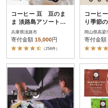
コーヒー 豆 豆のま
コーヒー
ま 淡路島アソートセ
り季節
ット 3種 2kg(500g×計
ット 600
兵庫県淡路市
岡山県高梁
4袋) at14503
寄付金額
15,000
円
寄付金額
（258件）