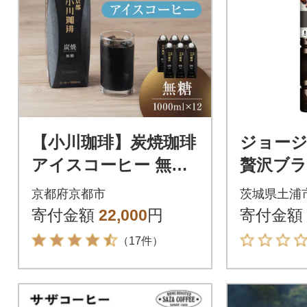
【小川珈琲】炭焼珈琲
ジョージ
アイスコーヒー 無糖
贅沢ブラ
1000ml 12本 |京都 珈
ml PET(
京都府京都市
茨城県土浦
琲ブランド 有名店 人
寄付金額
22,000
円
寄付金額
気
（17件）