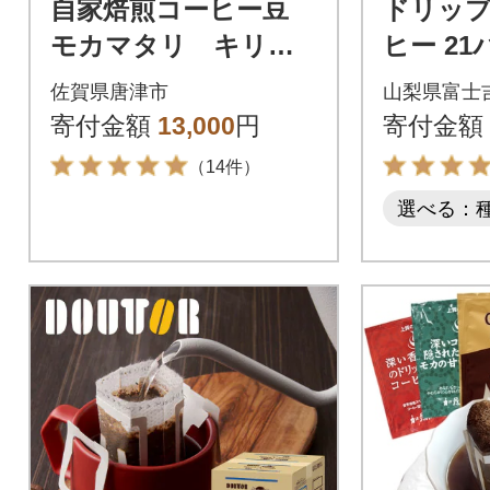
自家焙煎コーヒー豆
ドリッ
モカマタリ キリマ
ヒー 21
ンジャロ コロンビ
ック×3
佐賀県唐津市
山梨県富士
ア グアテマラ ホ
琲セット
寄付金額
13,000
円
寄付金額
ンジュラス (豆のま
れんど
（14件）
ま)
選べる：