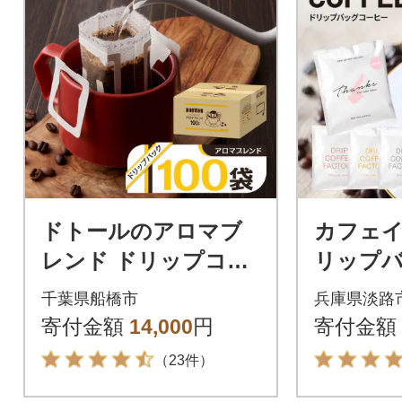
ドトールのアロマブ
カフェ
レンド ドリップコー
リップ
ヒー 100袋 ドリップ
ー 淡路
千葉県船橋市
兵庫県淡路
バックコーヒー
ット 4
寄付金額
14,000
円
寄付金額
み比べ a
（23件）