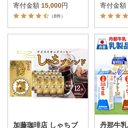
ヒー 愛知 名古屋 珈琲
米酒 特
寄付金額
15,000
円
寄付金額
米吟醸酒
（8件）
加藤珈琲店 しゃちブ
丹那牛乳