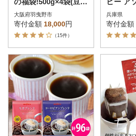
の福袋!500g×4袋(豆)&
ヒー ア
古墳珈琲ドリップバ
5種 10
大阪府羽曳野市
兵庫県
ッグ1袋!
寄付金額
18,000
円
寄付金額
（15件）