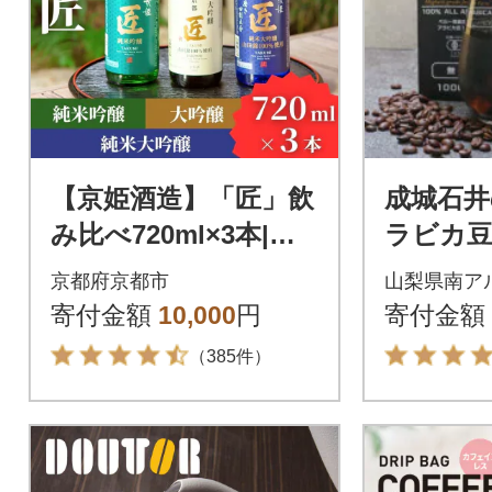
【京姫酒造】「匠」飲
成城石井
み比べ720ml×3本|京
ラビカ豆
都 日本酒 飲み比べ 酒
クアイ
京都府京都市
山梨県南ア
人気セット おすすめ
糖 1000
寄付金額
10,000
円
寄付金額
ギフト
（385件）