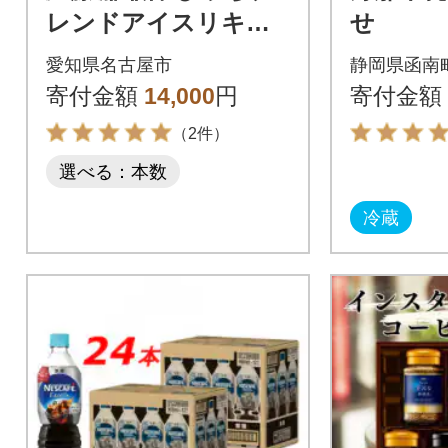
レンドアイスリキッ
せ
ドコーヒー 1000ml×1
愛知県名古屋市
静岡県函南
2本
寄付金額
14,000
円
寄付金額
（2件）
選べる：本数
冷蔵