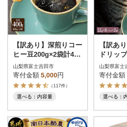
【訳あり】深煎りコー
【訳あり
ヒー豆200g×2袋計400
ドリップ
g自家焙煎珈琲 スペシ
ふるさ
山梨県富士吉田市
山梨県富士
ャルティコーヒー富
保護 さ
寄付金額
5,000
円
寄付金額
士山の湧き水
猫 TNR
（117件）
選べる：内容量
選べる：