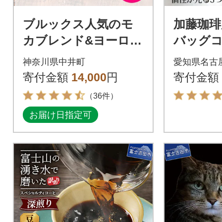
ブルックス人気のモ
加藤珈琲
カブレンド&ヨーロピ
バッグコ
アンブレンドセット
飲み比べ 
神奈川県中井町
愛知県名古
寄付金額
14,000
円
寄付金額
（36件）
お届け日指定可