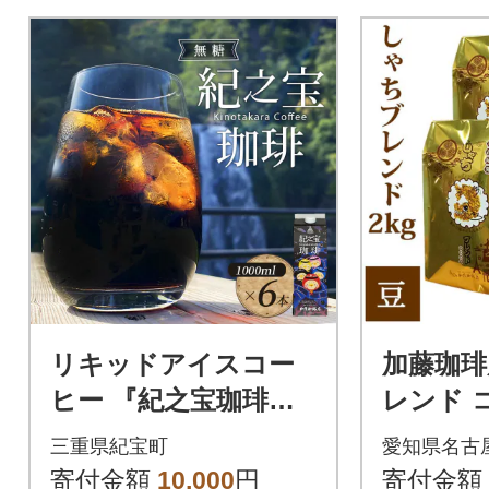
リキッドアイスコー
加藤珈琲
ヒー 『紀之宝珈琲』 1
レンド 
L×6本【knkc100A】
まま 2kg
三重県紀宝町
愛知県名古
寄付金額
10,000
円
寄付金額