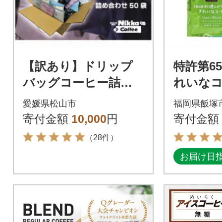
【訳あり】ドリップ
特許第65
バッグコーヒー詰め
れいな
合わせ50袋
リップバ
愛媛県松山市
福岡県飯塚
ト(合計1
寄付金額
10,000
円
寄付金額
（28件）
お届け日