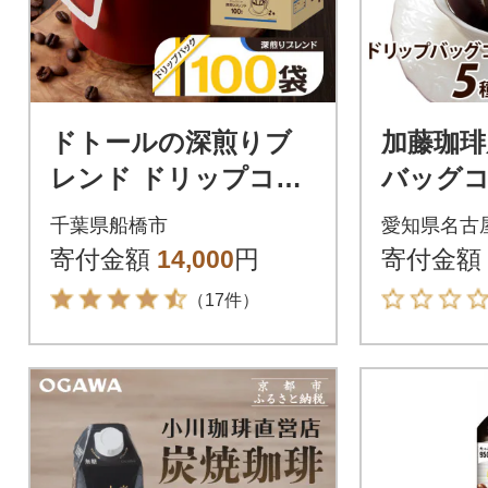
ドトールの深煎りブ
加藤珈琲
レンド ドリップコー
バッグコ
ヒー 100袋 ドリップ
味が楽し
千葉県船橋市
愛知県名古
バックコーヒー
00杯分
寄付金額
14,000
円
寄付金額
（17件）