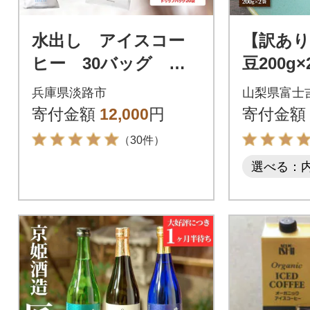
水出し アイスコー
【訳あり
ヒー 30バッグ 淡
豆200g
路島 ドリップバッ
家焙煎珈
兵庫県淡路市
山梨県富士
グ セット at14707
ルティコ
寄付金額
12,000
円
寄付金額
山の湧き
（30件）
選べる：