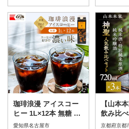
珈琲浪漫 アイスコー
【山本本
ヒー 1L×12本 無糖 コ
飲み比べ
ーヒー 飲料 濃いコー
l×3本|
愛知県名古屋市
京都府京都