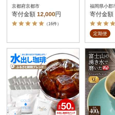
1000ml 6本|リキッド
ヒー豆 10
京都府京都市
福岡県小郡
コーヒー 人気セット
種[No535
寄付金額
12,000
円
寄付金額
（16件）
定期便