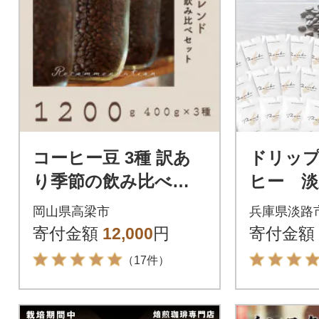
コーヒー豆 3種 訳あ
ドリッ
り季節の飲み比べセ
ヒー 淡
ット 1200g(200g×6
と納税ブ
岡山県高梁市
兵庫県淡路
袋)
袋 ド
寄付金額
12,000
円
寄付金額
グ コーヒ
（17件）
8