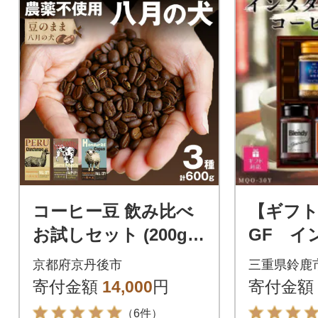
コーヒー豆 飲み比べ
【ギフト
お試しセット (200gx3
GF イ
種) 自家焙煎珈琲豆
ーヒーギ
京都府京丹後市
三重県鈴鹿
【栽培期間中農薬不使
り
寄付金額
14,000
円
寄付金額
用】
（6件）