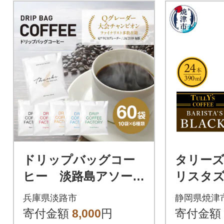
ドリップバッグコー
タリーズ
ヒー 淡路島アソート
リスタズ
セット 6種 60袋
0ml(a11-
兵庫県淡路市
静岡県焼津
飲み比べ ドリップ
寄付金額
8,000
円
寄付金額