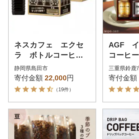
ネスカフェ エクセ
AGF 
ラ ボトルコーヒー
コーヒー
無糖 900ml 2ケース
入り
静岡県島田市
三重県鈴鹿
(24本)
寄付金額
22,000
円
寄付金額
（19件）