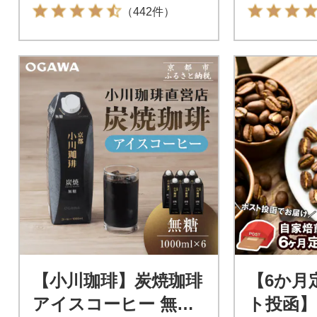
バッグ at14609
（442件）
【小川珈琲】炭焼珈琲
【6か月
アイスコーヒー 無糖
ト投函】