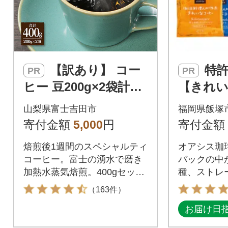
【訳あり】 コー
特許第6528231号
PR
PR
ヒー 豆200g×2袋計40
【きれ
0g自家焙煎珈琲 スペ
ー】ドリ
山梨県富士吉田市
福岡県飯塚
シャルティコーヒー
0種セット
寄付金額
5,000
円
寄付金額
富士山の湧き水
焙煎後1週間のスペシャルティ
オアシス珈
コーヒー。富士の湧水で磨き
バックの中
加熱水蒸気焙煎。400gセッ
種、ストレー
ト。
をセットに
（163件）
お届け日