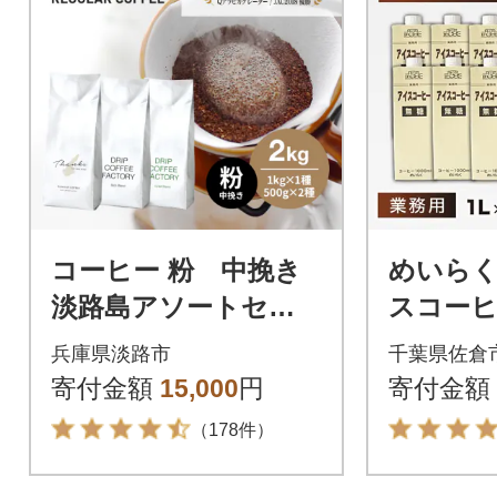
コーヒー 粉 中挽き
めいら
淡路島アソートセッ
スコーヒ
ト 3種 2kg(500g×計
6本
兵庫県淡路市
千葉県佐倉
4袋) at14504
寄付金額
15,000
円
寄付金額
（178件）